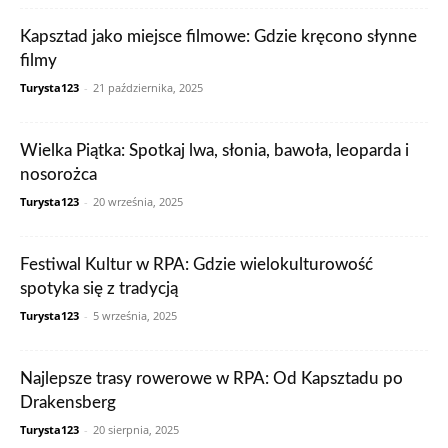
Kapsztad jako miejsce filmowe: Gdzie kręcono słynne
filmy
Turysta123
-
21 października, 2025
Wielka Piątka: Spotkaj lwa, słonia, bawoła, leoparda i
nosorożca
Turysta123
-
20 września, 2025
Festiwal Kultur w RPA: Gdzie wielokulturowość
spotyka się z tradycją
Turysta123
-
5 września, 2025
Najlepsze trasy rowerowe w RPA: Od Kapsztadu po
Drakensberg
Turysta123
-
20 sierpnia, 2025