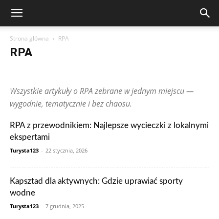
Strona główna
RPA
RPA
Arabia Saudyjska
Argentyna
Australia
Austria
Brazylia
Chiny
Chorwacja
Czechy
Dominikana
Egipt
Finlandia
Wszystkie artykuły o RPA zebrane w jednym miejscu —
Francja
Grecja
Gwatemala
Hiszpania
Holandia
Hongkong
Indie
Indonezja
Irlandia
Japonia
Kanada
Kolumbia
wygodnie, tematycznie i bez chaosu.
Korea Południowa
Makau
Malezja
Maroko
Meksyk
Niemcy
Norwegia
Nowa Zelandia
Peru
Polska
Portugalia
RPA z przewodnikiem: Najlepsze wycieczki z lokalnymi
Rosja
RPA
Rumunia
Singapur
Stany Zjednoczone
ekspertami
Szwajcaria
Szwecja
Tajlandia
Tunezja
Turcja
Ukraina
Węgry
Wielka Brytania
Wietnam
Włochy
Wpisy czytelników
Turysta123
-
22 stycznia, 2026
Zjednoczone Emiraty Arabskie
Kapsztad dla aktywnych: Gdzie uprawiać sporty
wodne
Turysta123
-
7 grudnia, 2025