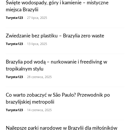
Święte wodospady, góry i kamienie – mistyczne
miejsca Brazylii
Turysta123
-
27 lipca, 2025
Zwiedzanie bez plastiku – Brazylia zero waste
Turysta123
-
13 lipca, 2025
Brazylia pod wodą – nurkowanie i freediving w
tropikalnym stylu
Turysta123
-
28 czerwca, 2025
Co warto zobaczyć w São Paulo? Przewodnik po
brazylijskiej metropolii
Turysta123
-
14 czerwca, 2025
Najlepsze parki narodowe w Brazylii dla miłośników