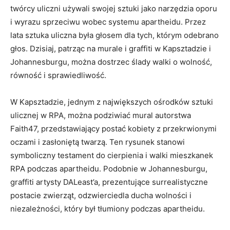
twórcy uliczni używali swojej sztuki jako narzędzia oporu
i wyrazu ‌sprzeciwu wobec systemu apartheidu. Przez
lata sztuka uliczna była głosem dla tych, którym‌ odebrano
głos. Dzisiaj, patrząc na murale i graffiti w Kapsztadzie i
Johannesburgu, można dostrzec⁣ ślady walki o wolność,
równość⁣ i sprawiedliwość.
W⁣ Kapsztadzie, jednym z największych ośrodków sztuki
ulicznej w RPA, można podziwiać mural autorstwa
Faith47, przedstawiający‍ postać kobiety z przekrwionymi
oczami ‍i zasłoniętą twarzą. Ten rysunek stanowi
symboliczny testament do cierpienia i walki mieszkanek
RPA podczas apartheidu. Podobnie w Johannesburgu,
graffiti artysty DALeast’a, prezentujące surrealistyczne
postacie ​zwierząt, ​odzwierciedla ducha wolności ⁣i⁣
niezależności,⁤ który był tłumiony podczas⁢ apartheidu.