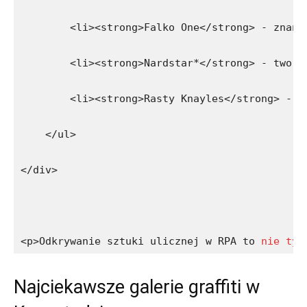
        <li><strong>Falko One</strong> - znany
        <li><strong>Nardstar*</strong> - tworz
        <li><strong>Rasty Knayles</strong> - a
    </ul>
</div>
<p>Odkrywanie sztuki ulicznej w RPA to 
nie tyl
Najciekawsze ‌galerie graffiti w