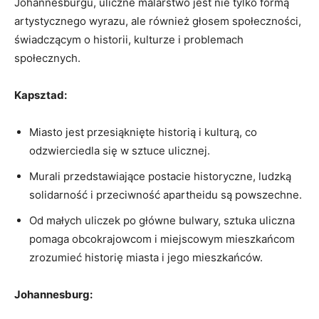
Johannesburgu,​ uliczne malarstwo jest nie tylko formą⁤
artystycznego wyrazu, ale również głosem społeczności,
świadczącym⁤ o historii, kulturze ⁢i‍ problemach
społecznych.
Kapsztad:
⁤Miasto jest przesiąknięte historią i ‍kulturą, co
odzwierciedla się ‍w sztuce ulicznej.
​Murali przedstawiające postacie historyczne, ludzką
solidarność i przeciwność apartheidu⁢ są powszechne.
Od małych ⁣uliczek po ⁣główne bulwary,‍ sztuka uliczna
pomaga obcokrajowcom i miejscowym mieszkańcom
zrozumieć historię miasta i jego mieszkańców.
Johannesburg: