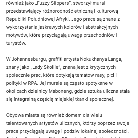
również ⁢jako „Fuzzy Slippers”, stworzył mural
przedstawiający ⁢różnorodność etniczną i kulturową
Republiki Południowej Afryki. Jego prace są znane z
wykorzystania jaskrawych ​kolorów i abstrakcyjnych⁢
motywów, które ⁢przyciągają uwagę przechodniów i
turystów.
W Johannesburgu,‍ graffiti artysta Nokukhanya Langa,
znany‌ jako „Lady Skollie”, znana jest z krytycznych
społecznie prac, które dotykają⁤ tematów rasy, płci i
polityki w RPA.​ Jej murale są często spotykane w
okolicach dzielnicy Maboneng, gdzie sztuka uliczna stała
się⁢ integralną częścią‍ miejskiej tkanki społecznej.
Obydwa miasta są⁤ również domem dla wielu
talentowanych artystów ulicznych, którzy ‌poprzez swoje
prace przyciągają⁢ uwagę i podziw lokalnej społeczności.