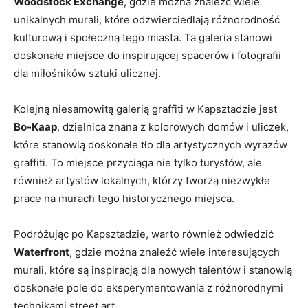
Woodstock Exchange
, gdzie można znaleźć wiele
unikalnych murali, które odzwierciedlają różnorodność
kulturową i społeczną tego miasta. Ta‍ galeria stanowi
doskonałe miejsce​ do ⁢inspirującej spacerów i ⁣fotografii
dla miłośników sztuki ulicznej.
Kolejną niesamowitą ⁢galerią graffiti w⁢ Kapsztadzie jest⁢
Bo-Kaap
, ​dzielnica znana z kolorowych domów i⁤ uliczek,⁢
które stanowią⁤ doskonałe tło dla artystycznych wyrazów
graffiti. To miejsce przyciąga nie tylko turystów, ale
również artystów lokalnych,‍ którzy tworzą ‍niezwykłe
prace‌ na murach ⁣tego historycznego ‍miejsca.
Podróżując po Kapsztadzie, warto również odwiedzić
Waterfront
,⁣ gdzie można znaleźć wiele ‍interesujących
murali, które⁢ są inspiracją dla nowych talentów i stanowią
doskonałe pole do eksperymentowania z różnorodnymi
technikami street art.