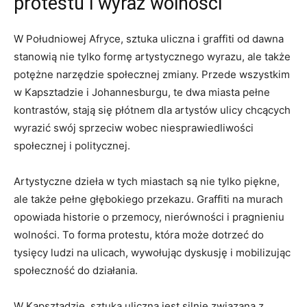
protestu​ i wyraz wolności
W Południowej Afryce, sztuka uliczna i graffiti od dawna
stanowią nie ⁤tylko formę artystycznego⁤ wyrazu, ale także
potężne narzędzie społecznej zmiany. Przede​ wszystkim
w Kapsztadzie i Johannesburgu, te dwa ⁣miasta pełne
kontrastów, stają się płótnem dla artystów ulicy chcących
wyrazić swój sprzeciw wobec niesprawiedliwości
społecznej i​ politycznej.
Artystyczne dzieła w tych miastach są nie tylko piękne,
ale także pełne głębokiego przekazu. ‍Graffiti na murach​
opowiada historie o przemocy, nierówności i pragnieniu
wolności. To forma protestu, która może ⁢dotrzeć do
tysięcy ludzi⁣ na ulicach, wywołując dyskusję⁤ i mobilizując
społeczność do działania.
W Kapsztadzie, sztuka uliczna jest‍ silnie związana z