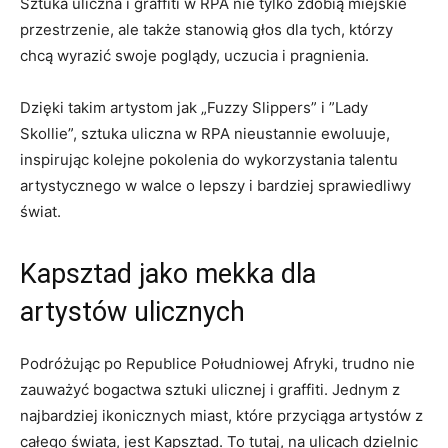
Sztuka uliczna i graffiti w RPA nie tylko zdobią miejskie
przestrzenie, ale także stanowią głos dla tych, ⁤którzy
chcą wyrazić swoje poglądy, ​uczucia i pragnienia.
Dzięki takim ‍artystom jak „Fuzzy Slippers” i ‍”Lady
Skollie”, sztuka uliczna‍ w ⁤RPA nieustannie ⁤ewoluuje,
inspirując kolejne pokolenia do wykorzystania ​talentu
artystycznego w walce o lepszy i bardziej ‌sprawiedliwy
świat.
Kapsztad jako mekka dla
artystów ulicznych
Podróżując po​ Republice Południowej Afryki, trudno ⁣nie
zauważyć bogactwa sztuki ulicznej ​i graffiti. Jednym ‌z
najbardziej ikonicznych miast, ​które ⁤przyciąga artystów z
całego świata, jest Kapsztad. To tutaj, na⁢ ulicach dzielnic