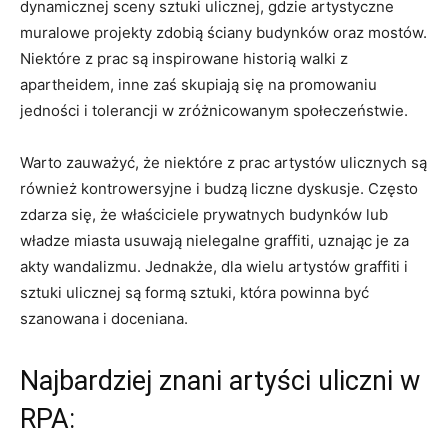
dynamicznej sceny sztuki ulicznej,​ gdzie artystyczne
muralowe ‍projekty⁤ zdobią ściany budynków oraz mostów.
Niektóre ⁤z prac są inspirowane historią walki z⁢
apartheidem, ⁢inne‍ zaś skupiają się na ‍promowaniu‍
jedności i tolerancji ⁢w ​zróżnicowanym społeczeństwie.⁢
Warto zauważyć, że niektóre z ⁤prac artystów ulicznych są
również kontrowersyjne i budzą⁣ liczne dyskusje. Często
zdarza się, że właściciele prywatnych budynków lub
władze miasta usuwają nielegalne graffiti, ⁣uznając je za⁢
akty wandalizmu. Jednakże, dla wielu artystów graffiti i
sztuki ulicznej są formą sztuki, która ‌powinna być
szanowana i doceniana. ‌
Najbardziej znani artyści uliczni⁢ w
RPA: