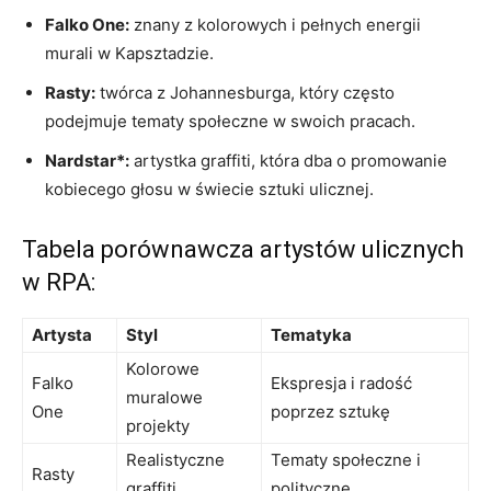
Falko One:
znany z kolorowych​ i ​pełnych energii
murali w​ Kapsztadzie.
Rasty:
twórca z⁤ Johannesburga, który często
podejmuje tematy społeczne w swoich pracach.
Nardstar*:
artystka⁣ graffiti, która dba o promowanie
kobiecego ⁤głosu w ⁢świecie sztuki ulicznej.
Tabela porównawcza artystów‍ ulicznych
w⁤ RPA:
Artysta
Styl
Tematyka
Kolorowe
Falko
Ekspresja i radość
muralowe
One
poprzez⁢ sztukę
projekty
Realistyczne
Tematy społeczne i
Rasty
graffiti
polityczne