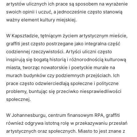
⁣artystów ulicznych ich prace są ‌sposobem na ​wyrażenie
swoich opinii i uczuć, a jednocześnie często stanowią
ważny⁤ element kultury miejskiej.
W Kapsztadzie, tętniącym życiem artystycznym ‌mieście,
‍graffiti jest często postrzegane ⁤jako integralna część ​
codziennej rzeczywistości.‍ Artyści uliczni ⁤często
inspirują się bogatą historią i różnorodnością kulturową
miasta, tworząc nowatorskie i poetyckie murale na
murach⁣ budynków czy podziemnych‌ przejściach. Ich
prace często odzwierciedlają społeczne i​ polityczne
problemy, buntując się przeciwko niesprawiedliwości
społecznej.
W Johannesburgu, centrum finansowym RPA, graffiti
również ‍odgrywa ⁣istotną rolę w ⁣przekazywaniu ⁣przesłań
artystycznych oraz społecznych. Miasto to jest ‌znane z