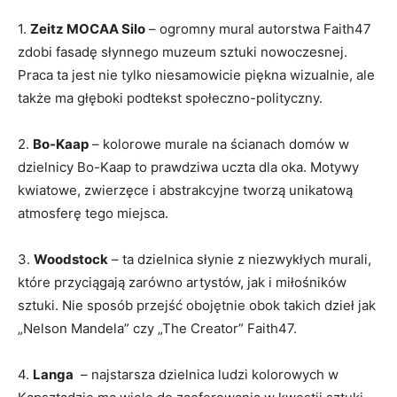
1.
Zeitz MOCAA⁤ Silo
– ogromny mural autorstwa Faith47
zdobi fasadę słynnego muzeum sztuki nowoczesnej.⁢
Praca ​ta ‌jest nie tylko⁢ niesamowicie⁤ piękna wizualnie,⁣ ale
także‌ ma głęboki podtekst społeczno-polityczny.
2.
Bo-Kaap
– kolorowe ‌murale na ścianach domów w
dzielnicy ⁣Bo-Kaap to prawdziwa uczta‍ dla ⁣oka. ​Motywy
kwiatowe, zwierzęce i abstrakcyjne ‍tworzą unikatową
atmosferę tego miejsca.
3.
Woodstock
– ta ⁣dzielnica słynie z niezwykłych murali,
które przyciągają zarówno artystów, jak i miłośników
sztuki. Nie sposób przejść obojętnie obok takich dzieł jak
„Nelson Mandela” ⁢czy „The Creator” Faith47.
4.
Langa
‌ – najstarsza ​dzielnica ludzi kolorowych w