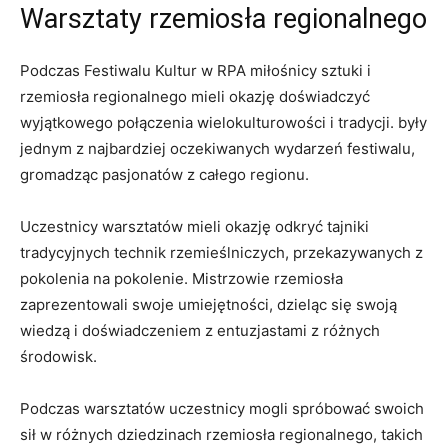
Warsztaty rzemiosła regionalnego
Podczas Festiwalu​ Kultur‌ w ​RPA miłośnicy sztuki ‌i
rzemiosła⁤ regionalnego mieli okazję ‌doświadczyć
wyjątkowego‍ połączenia wielokulturowości‍ i ⁢tradycji. były
jednym⁣ z najbardziej oczekiwanych wydarzeń festiwalu,
gromadząc‌ pasjonatów z całego⁣ regionu.
Uczestnicy ‍warsztatów mieli okazję‍ odkryć tajniki
⁣tradycyjnych technik rzemieślniczych, ⁣przekazywanych z
⁢pokolenia na pokolenie. ​Mistrzowie rzemiosła
zaprezentowali swoje umiejętności, dzieląc⁣ się swoją
‍wiedzą i‍ doświadczeniem⁣ z⁢ entuzjastami z różnych
środowisk.
Podczas warsztatów⁤ uczestnicy mogli ⁣spróbować swoich
sił w różnych dziedzinach rzemiosła regionalnego, takich