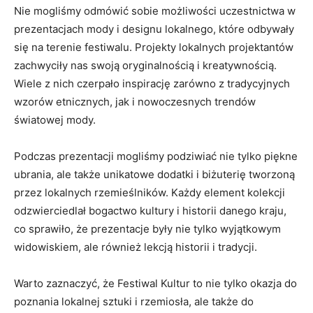
Nie mogliśmy odmówić sobie możliwości uczestnictwa w
prezentacjach mody i designu lokalnego, które odbywały
się‍ na terenie festiwalu. Projekty lokalnych projektantów
⁢zachwyciły ⁢nas⁢ swoją‍ oryginalnością ⁢i kreatywnością.‍
Wiele z⁤ nich czerpało inspirację zarówno‍ z tradycyjnych
wzorów etnicznych, jak ⁢i nowoczesnych trendów
światowej mody.
Podczas ⁣prezentacji mogliśmy podziwiać nie tylko piękne
ubrania, ale także ⁤unikatowe ⁣dodatki i‌ biżuterię ​tworzoną‌
przez⁢ lokalnych rzemieślników. Każdy ​element kolekcji
odzwierciedlał‌ bogactwo kultury i historii danego kraju,
⁣co sprawiło, że prezentacje ⁢były nie tylko wyjątkowym
widowiskiem, ale również lekcją historii i tradycji.
Warto⁣ zaznaczyć,‍ że Festiwal Kultur to nie tylko ​okazja do​
poznania lokalnej sztuki ‌i rzemiosła, ale ⁢także do