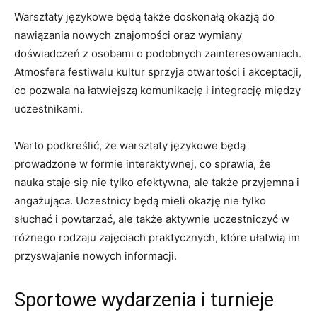
Warsztaty językowe⁤ będą ⁢także‌ doskonałą ⁤okazją do
nawiązania nowych znajomości ​oraz wymiany
doświadczeń z ⁤osobami⁢ o podobnych zainteresowaniach.⁤
Atmosfera festiwalu kultur sprzyja otwartości i⁢ akceptacji,
co ⁤pozwala na łatwiejszą komunikację i integrację ⁣między‍
uczestnikami.
Warto podkreślić, że warsztaty⁢ językowe‌ będą
prowadzone⁢ w ‌formie interaktywnej, co sprawia, że
nauka staje się nie⁣ tylko efektywna,‌ ale także przyjemna‌ i
angażująca.⁤ Uczestnicy będą ‍mieli ​okazję nie‌ tylko
słuchać i powtarzać,⁤ ale także aktywnie⁤ uczestniczyć w
różnego rodzaju zajęciach praktycznych, które⁤ ułatwią ‍im
przyswajanie nowych informacji.
Sportowe wydarzenia‌ i turnieje