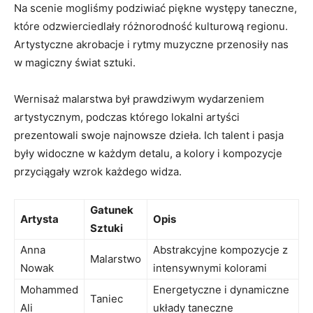
Na scenie mogliśmy podziwiać piękne ⁣występy ⁣taneczne,
które ‍odzwierciedlały⁣ różnorodność ‌kulturową ‌regionu.
Artystyczne akrobacje i rytmy muzyczne przenosiły nas
w magiczny świat sztuki.
Wernisaż malarstwa‍ był prawdziwym ⁣wydarzeniem
⁢artystycznym,⁣ podczas którego lokalni ​artyści‌
prezentowali swoje najnowsze dzieła. Ich talent‍ i pasja
były widoczne w każdym detalu,​ a kolory i kompozycje
przyciągały wzrok ​każdego widza.
Gatunek
Artysta
Opis
Sztuki
Anna
Abstrakcyjne kompozycje z⁢
Malarstwo
Nowak
intensywnymi kolorami
Mohammed
Energetyczne‌ i​ dynamiczne
Taniec
Ali
układy taneczne