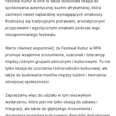
Festiwal Kultur w RPA​ to ⁤także ⁤doskonała okazja do
spróbowania autentycznej⁤ kuchni ⁤afrykańskiej, która
zachwyci nawet ⁣najbardziej wymagających smakoszy.
Rozkoszuj‌ się tradycyjnymi⁢ potrawami, aromatycznymi
przyprawami ‍i egzotycznymi smakami podczas tego
niezapomnianego festiwalu.
Warto⁣ również wspomnieć, że Festiwal Kultur w ⁣RPA
promuje wzajemne zrozumienie, szacunek i tolerancję
między różnymi‍ grupami etnicznymi i ⁤kulturowymi. To nie
‌tylko okazja‌ do uczczenia różnorodności kulturowej, ale⁣
także do budowania mostów między‌ ludźmi i tworzenia⁢
silniejszej społeczności.
Zapraszamy więc do‍ udziału w tym niezwykłym
wydarzeniu,⁤ które⁤ jest ​nie tylko ‌okazją‌ do zabawy i
integracji,⁤ ale także do ⁢głębszego ⁤zrozumienia i⁤
docenienia bogactwa kulturowego⁤ Republiki Południowej