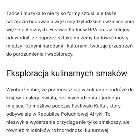
Tańce i​ muzyka to ​nie tylko‍ formy sztuki, ‌ale także
narzędzia ⁤budowania więzi ⁤międzyludzkich i wzmacniania
więzi społecznych. ⁣Festiwal Kultur⁣ w RPA po ‌raz kolejny
udowodnił,⁢ że poprzez​ sztukę możemy‌ budować ⁣mosty
między różnymi narodami i kulturami, tworząc⁣ przestrzeń
​do porozumienia i ​współpracy.
Eksploracja kulinarnych smaków
Wyobraź sobie, że przenosisz się w kulinarne⁢ podróże do
krajów z całego świata,​ bez wychodzenia⁤ z jednego
miejsca.‌ To możliwe podczas Festiwalu ​Kultur,​ który
odbywa⁢ się ‌w Republice Południowej Afryki. To
niezwykłe wydarzenie przyciąga ‌nie tylko smakoszy,​ ale
również miłośników ⁢różnorodności⁤ kulturowej.