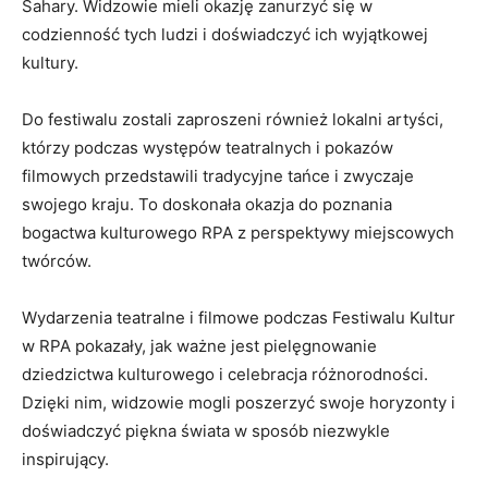
Sahary. Widzowie mieli ​okazję zanurzyć się ​w​
codzienność ​tych ludzi i doświadczyć ⁣ich wyjątkowej
kultury.
Do festiwalu ⁣zostali zaproszeni również ⁤lokalni ​artyści,‍
którzy podczas występów ‌teatralnych i pokazów
filmowych przedstawili tradycyjne tańce ⁢i zwyczaje
swojego‍ kraju. ‌To doskonała okazja do poznania
bogactwa kulturowego RPA ⁢z perspektywy miejscowych⁢
twórców.
Wydarzenia teatralne i filmowe podczas ‍Festiwalu Kultur
w RPA‍ pokazały, ‌jak ⁢ważne jest ⁤pielęgnowanie⁣
dziedzictwa kulturowego‍ i celebracja ‌różnorodności.
Dzięki nim, widzowie ​mogli poszerzyć swoje horyzonty i
doświadczyć piękna świata ⁤w sposób ​niezwykle⁢
inspirujący.