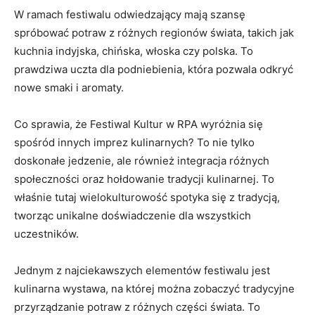
W ramach festiwalu odwiedzający mają szansę
spróbować potraw ​z różnych ‌regionów świata, ⁢takich ⁣jak‍
kuchnia indyjska, chińska, włoska czy⁣ polska. To​
prawdziwa ⁤uczta dla⁣ podniebienia, która pozwala⁣ odkryć
‌nowe ‍smaki i aromaty.
Co sprawia, że Festiwal⁢ Kultur‌ w RPA⁤ wyróżnia się
spośród ⁣innych imprez kulinarnych? To nie ‌tylko‌
doskonałe jedzenie, ale ⁣również​ integracja różnych‌
społeczności oraz hołdowanie⁣ tradycji​ kulinarnej. To
właśnie tutaj wielokulturowość ‍spotyka się z ⁤tradycją,
tworząc unikalne doświadczenie ⁣dla ⁢wszystkich
uczestników.
Jednym z najciekawszych elementów festiwalu jest
kulinarna wystawa, na której można⁢ zobaczyć⁣ tradycyjne
przyrządzanie ⁤potraw​ z różnych części świata. To