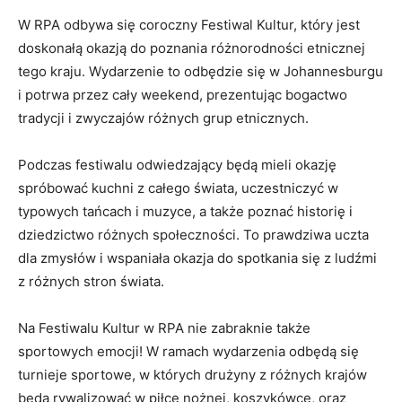
W RPA odbywa ⁤się​ coroczny Festiwal ⁤Kultur, który jest
doskonałą okazją ⁤do poznania różnorodności etnicznej
tego kraju.⁢ Wydarzenie to odbędzie się w Johannesburgu
i potrwa ⁢przez cały weekend, ​prezentując‌ bogactwo
⁢tradycji ‍i zwyczajów ⁤różnych grup etnicznych.
Podczas festiwalu odwiedzający ⁢będą‌ mieli ⁣okazję
spróbować kuchni z ⁣całego świata,⁤ uczestniczyć‍ w⁢
typowych tańcach⁢ i muzyce, a także ⁤poznać historię i
dziedzictwo różnych ⁢społeczności. To prawdziwa⁢ uczta
dla zmysłów i⁢ wspaniała ⁣okazja do spotkania​ się z ludźmi
z różnych ⁢stron świata.
Na Festiwalu Kultur ‍w RPA nie‌ zabraknie także
sportowych ⁢emocji! W ramach wydarzenia odbędą‌ się
turnieje ‌sportowe, w których drużyny z różnych krajów
będą rywalizować w piłce nożnej, ⁢koszykówce, oraz