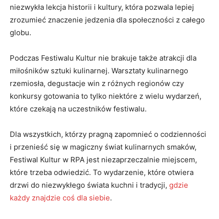
niezwykła ‌lekcja historii i kultury, która ​pozwala lepiej
zrozumieć znaczenie ⁢jedzenia ⁢dla‌ społeczności z całego
globu.
Podczas‍ Festiwalu Kultur nie brakuje ‍także atrakcji ⁢dla
miłośników sztuki kulinarnej. Warsztaty ⁢kulinarnego
rzemiosła, degustacje​ win z różnych regionów ‌czy
konkursy⁤ gotowania to tylko niektóre z⁤ wielu⁢ wydarzeń,​
które czekają na uczestników festiwalu.
Dla wszystkich, którzy pragną zapomnieć o codzienności​
i przenieść się w magiczny świat kulinarnych smaków,
‍Festiwal Kultur w RPA jest niezaprzeczalnie miejscem,
które trzeba ‌odwiedzić. To wydarzenie,‍ które otwiera
drzwi ​do niezwykłego świata kuchni⁢ i tradycji,
gdzie
każdy znajdzie coś dla siebie
.