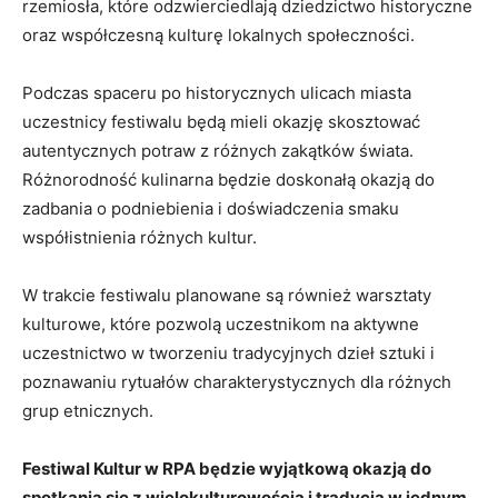
rzemiosła, ⁣które ⁤odzwierciedlają ‍dziedzictwo historyczne
oraz ‍współczesną kulturę lokalnych społeczności.
Podczas spaceru‍ po historycznych ulicach miasta
uczestnicy festiwalu będą mieli ⁢okazję ​skosztować
autentycznych potraw ‍z‌ różnych zakątków świata.
Różnorodność​ kulinarna ​będzie doskonałą okazją do
⁤zadbania o podniebienia​ i ⁤doświadczenia‌ smaku
współistnienia ‌różnych ‌kultur.
W trakcie festiwalu⁤ planowane są również warsztaty
kulturowe, które pozwolą uczestnikom na aktywne
uczestnictwo ⁣w tworzeniu tradycyjnych dzieł ‍sztuki ​i
poznawaniu rytuałów charakterystycznych ‌dla​ różnych
grup⁢ etnicznych.
Festiwal Kultur w RPA będzie wyjątkową‌ okazją do
spotkania ⁤się‌ z wielokulturowością i tradycją w jednym