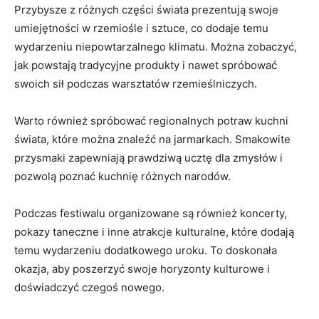
Przybysze z‌ różnych ⁤części⁤ świata ‌prezentują⁣ swoje
umiejętności w rzemiośle⁢ i sztuce,⁢ co⁤ dodaje ⁢temu
⁢wydarzeniu niepowtarzalnego klimatu. Można zobaczyć,
jak powstają tradycyjne produkty​ i⁣ nawet spróbować‌
swoich sił podczas ‍warsztatów rzemieślniczych.
Warto⁤ również‍ spróbować ⁢regionalnych potraw ‍kuchni
świata, które można znaleźć ‍na jarmarkach. Smakowite
przysmaki zapewniają prawdziwą ucztę​ dla ⁤zmysłów i
pozwolą‍ poznać kuchnię‌ różnych⁤ narodów.
Podczas festiwalu organizowane są ​również koncerty,
pokazy taneczne i⁤ inne​ atrakcje kulturalne, które dodają
temu ⁢wydarzeniu dodatkowego ⁢uroku. To doskonała
okazja, aby⁣ poszerzyć⁣ swoje horyzonty kulturowe i⁢
doświadczyć czegoś nowego.