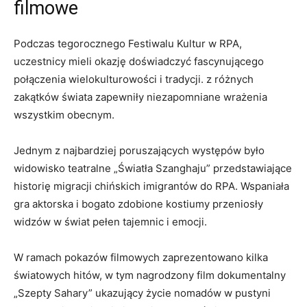
filmowe
Podczas​ tegorocznego Festiwalu Kultur w‌ RPA,
uczestnicy⁤ mieli⁣ okazję doświadczyć fascynującego
połączenia wielokulturowości i tradycji.⁣ z różnych
zakątków świata zapewniły ⁤niezapomniane⁣ wrażenia
wszystkim obecnym.
Jednym​ z‍ najbardziej poruszających występów⁤ było
widowisko teatralne „Światła Szanghaju” przedstawiające
⁤historię ‌migracji⁢ chińskich imigrantów‌ do RPA.​ Wspaniała‍
gra‍ aktorska⁢ i bogato zdobione ‍kostiumy⁣ przeniosły‍
widzów w świat pełen tajemnic ⁤i emocji.
W ramach pokazów‌ filmowych zaprezentowano kilka
⁤światowych ⁤hitów,⁣ w ⁣tym nagrodzony film dokumentalny
„Szepty Sahary” ukazujący życie nomadów w ⁤pustyni