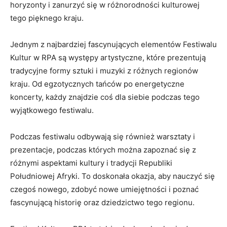
horyzonty⁣ i zanurzyć się ⁤w różnorodności kulturowej
⁢tego pięknego kraju.
Jednym z najbardziej fascynujących ⁢elementów Festiwalu
Kultur‌ w RPA są⁣ występy artystyczne, które prezentują
tradycyjne formy sztuki i muzyki z różnych regionów
kraju. Od egzotycznych tańców po energetyczne
koncerty, każdy znajdzie ⁣coś dla siebie podczas ⁢tego
⁢wyjątkowego ‌festiwalu.
Podczas festiwalu odbywają się ‍również warsztaty i
prezentacje, ⁣podczas których ⁤można ​zapoznać się⁣ z
różnymi aspektami kultury i ‍tradycji Republiki
⁣Południowej Afryki.⁣ To doskonała okazja, aby nauczyć się⁣
czegoś nowego, zdobyć nowe umiejętności i poznać
fascynującą⁤ historię oraz dziedzictwo ⁤tego ​regionu.