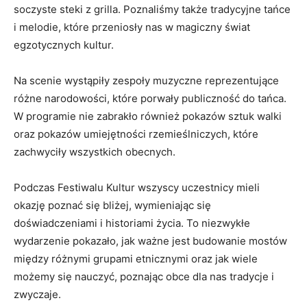
soczyste steki z grilla. Poznaliśmy ​także tradycyjne tańce⁣
i melodie,⁢ które przeniosły nas w magiczny świat
egzotycznych⁢ kultur.
Na scenie wystąpiły zespoły‍ muzyczne reprezentujące
‍różne​ narodowości, które porwały​ publiczność do ⁤tańca.
W programie‌ nie zabrakło również ⁤pokazów sztuk walki
⁣oraz pokazów​ umiejętności‌ rzemieślniczych, które
zachwyciły ​wszystkich obecnych.
Podczas Festiwalu ⁤Kultur wszyscy⁣ uczestnicy‌ mieli
okazję‌ poznać się bliżej, ⁣wymieniając się
doświadczeniami ⁤i historiami życia. To niezwykłe
wydarzenie pokazało, jak ważne jest budowanie mostów
między ‌różnymi grupami etnicznymi ⁤oraz​ jak wiele ​
możemy ⁤się nauczyć,⁤ poznając obce dla nas tradycje⁣ i
zwyczaje.