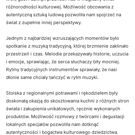
różnorodności kulturowej. Możliwość‍ obcowania z⁤
autentyczną ⁣sztuką ludową‍ pozwoliła nam spojrzeć na
świat z zupełnie innej perspektywy.
Jednym z najbardziej⁣ wzruszających momentów było‍
spotkanie z muzyką ⁢tradycyjną, której brzmienie‌ zaklinało
przestrzeń i⁣ czas. Melodie przekazywały historie, uczucia
i emocje, sprawiając,⁣ że serca⁣ słuchaczy biły mocniej.
Rytmy​ tradycyjnych ⁢instrumentów ​sprawiały, że nasi
dłonie same chciały tańczyć‍ w rytm muzyki.
Stoiska ⁢z regionalnymi potrawami i rękodziełem były
⁤doskonałą okazją ⁣do skosztowania kuchni z⁣ różnych stron
świata i zakupienia ⁢unikatowych, ręcznie wykonanych
produktów. ‍Możliwość rozmowy z twórcami i degustacji
lokalnych specjałów⁣ pozwoliła nam dotknąć
autentyczności i bogactwa kulturowego dziedzictwa.