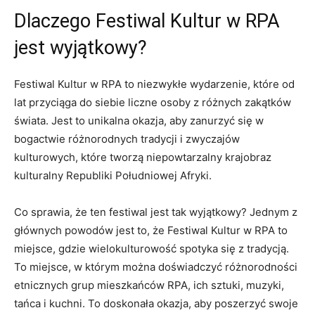
Dlaczego Festiwal Kultur⁣ w RPA
jest wyjątkowy?
Festiwal ‌Kultur w RPA to niezwykłe wydarzenie, ‌które ⁢od
lat ⁢przyciąga‍ do siebie ⁢liczne osoby z różnych zakątków
świata. Jest to unikalna okazja, aby zanurzyć się⁣ w
bogactwie różnorodnych tradycji⁣ i zwyczajów
kulturowych, ⁢które tworzą niepowtarzalny krajobraz‍
kulturalny Republiki Południowej ⁢Afryki.
Co sprawia, że ten festiwal jest⁣ tak⁤ wyjątkowy? Jednym z
głównych powodów jest to, że⁢ Festiwal Kultur w RPA to
miejsce, gdzie wielokulturowość​ spotyka się​ z tradycją.
To miejsce, w którym można doświadczyć ⁢różnorodności⁤
etnicznych ⁢grup mieszkańców RPA,⁢ ich sztuki, ⁤muzyki,‍
tańca⁤ i kuchni. To doskonała ⁢okazja, ‍aby poszerzyć swoje