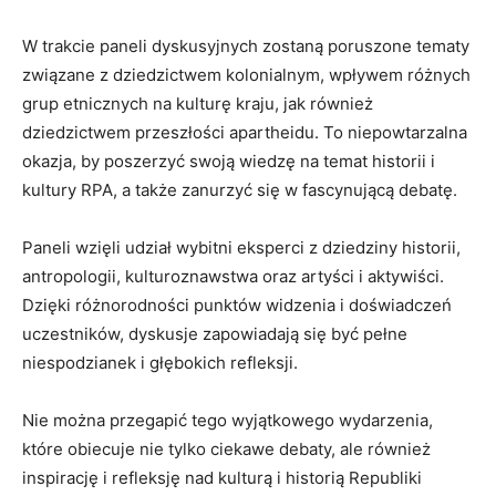
W trakcie paneli dyskusyjnych​ zostaną poruszone‍ tematy
związane z dziedzictwem kolonialnym, wpływem różnych
grup⁣ etnicznych na⁣ kulturę kraju, ‌jak również⁤
dziedzictwem⁤ przeszłości‍ apartheidu. To niepowtarzalna
okazja,​ by poszerzyć swoją wiedzę na temat historii i
kultury⁢ RPA,⁣ a⁢ także zanurzyć się w fascynującą ⁤debatę.
Paneli wzięli udział ‍wybitni eksperci z dziedziny historii,
antropologii, ‌kulturoznawstwa oraz artyści i aktywiści.​
Dzięki różnorodności ⁤punktów widzenia i⁤ doświadczeń
uczestników, dyskusje ⁤zapowiadają się być pełne
niespodzianek i głębokich refleksji.
Nie ⁣można ⁢przegapić ​tego wyjątkowego wydarzenia,
które obiecuje‍ nie tylko ciekawe debaty, ale‌ również
inspirację ⁣i refleksję nad kulturą i historią Republiki