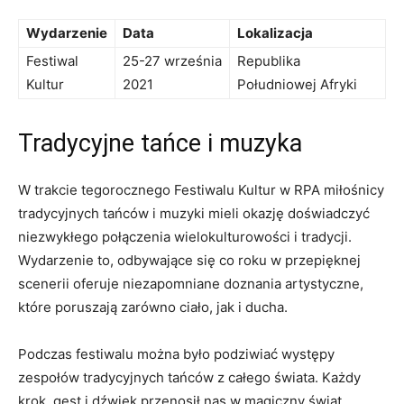
Wydarzenie
Data
Lokalizacja
Festiwal
25-27 września
Republika
Kultur
2021
Południowej Afryki
Tradycyjne tańce i muzyka
W trakcie tegorocznego Festiwalu Kultur w RPA miłośnicy
tradycyjnych tańców ​i muzyki mieli okazję doświadczyć
niezwykłego ⁢połączenia wielokulturowości i ​tradycji. ​
Wydarzenie to, odbywające się co roku w⁢ przepięknej⁢
scenerii oferuje niezapomniane doznania artystyczne, ​
które poruszają zarówno ciało, jak​ i ducha.
Podczas festiwalu⁢ można było podziwiać występy‍
zespołów tradycyjnych‍ tańców‍ z całego ⁤świata.‌ Każdy
krok, gest i dźwięk przenosił nas w⁣ magiczny świat​