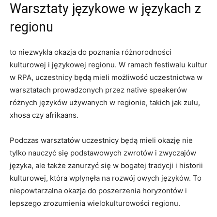
Warsztaty⁤ językowe ⁣w językach ​z
⁤regionu
to‍ niezwykła okazja​ do poznania różnorodności​
kulturowej i językowej regionu. W ramach⁣ festiwalu kultur
w RPA,‍ uczestnicy będą mieli możliwość uczestnictwa w‌
warsztatach prowadzonych przez native speakerów‌
różnych języków używanych w‍ regionie, takich ⁤jak zulu,
xhosa czy afrikaans.
Podczas warsztatów uczestnicy będą ⁤mieli ⁢okazję nie
tylko ⁤nauczyć się podstawowych zwrotów i zwyczajów
⁣języka,⁢ ale także zanurzyć⁢ się⁤ w bogatej⁤ tradycji i historii
kulturowej, ‍która wpłynęła na ​rozwój⁣ owych języków. To
⁢niepowtarzalna okazja​ do poszerzenia horyzontów i‌
lepszego zrozumienia ⁢wielokulturowości ‌regionu.