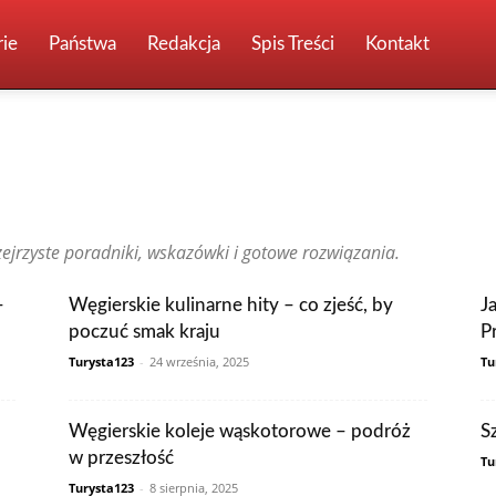
ie
Państwa
Redakcja
Spis Treści
Kontakt
Brazylia
Chiny
Chorwacja
Czechy
Dominikana
Egipt
ia
Holandia
Hongkong
Indie
Indonezja
Irlandia
Japonia
przejrzyste poradniki, wskazówki i gotowe rozwiązania.
Malezja
Maroko
Meksyk
Niemcy
Norwegia
Nowa Zelandia
ia
Singapur
Stany Zjednoczone
Szwajcaria
Szwecja
Tajlandia
a
Wietnam
Włochy
Wpisy czytelników
–
Węgierskie kulinarne hity – co zjeść, by
J
poczuć smak kraju
P
Turysta123
-
24 września, 2025
Tu
Węgierskie koleje wąskotorowe – podróż
S
w przeszłość
Tu
Turysta123
-
8 sierpnia, 2025