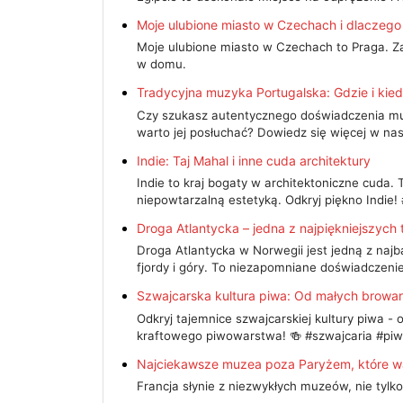
Moje ulubione miasto w Czechach i dlaczego
Moje ulubione miasto w Czechach to Praga. Zac
w domu.
Tradycyjna muzyka Portugalska: Gdzie i kie
Czy szukasz autentycznego doświadczenia muzy
warto jej posłuchać? Dowiedz się więcej w na
Indie: Taj Mahal i inne cuda architektury
Indie to kraj bogaty w architektoniczne cuda.
niepowtarzalną estetyką. Odkryj piękno Indie!
Droga Atlantycka – jedna z najpiękniejszych 
Droga Atlantycka w Norwegii jest jedną z najb
fjordy i góry. To niezapomniane doświadczeni
Szwajcarska kultura piwa: Od małych browar
Odkryj tajemnice szwajcarskiej kultury piwa -
kraftowego piwowarstwa! 🍻 #szwajcaria #pi
Najciekawsze muzea poza Paryżem, które wa
Francja słynie z niezwykłych muzeów, nie tylk