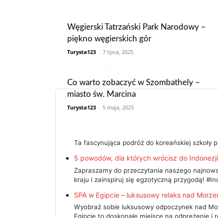
Węgierski Tatrzański Park Narodowy –
piękno węgierskich gór
Turysta123
-
7 lipca, 2025
Co warto zobaczyć w Szombathely –
miasto św. Marcina
Turysta123
-
5 maja, 2025
Ta fascynująca podróż do koreańskiej szkoły p
5 powodów, dla których wrócisz do Indonezji
Zapraszamy do przeczytania naszego najnowsz
kraju i zainspiruj się egzotyczną przygodą! #
SPA w Egipcie – luksusowy relaks nad Mor
Wyobraź sobie luksusowy odpoczynek nad Mor
Egipcie to doskonałe miejsce na odprężenie i 