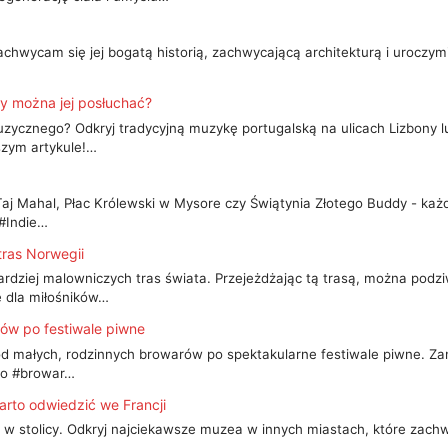
hwycam się jej bogatą historią, zachwycającą architekturą i uroczymi 
dy można jej posłuchać?
cznego? Odkryj tradycyjną muzykę portugalską na ulicach Lizbony lu
szym artykule!…
 Taj Mahal, Płac Królewski w Mysore czy Świątynia Złotego Buddy - każd
 #Indie…
tras Norwegii
ardziej malowniczych tras świata. Przejeżdżając tą trasą, można podzi
e dla miłośników…
ów po festiwale piwne
 od małych, rodzinnych browarów po spektakularne festiwale piwne. Za
wo #browar…
rto odwiedzić we Francji
o w stolicy. Odkryj najciekawsze muzea w innych miastach, które zachwy