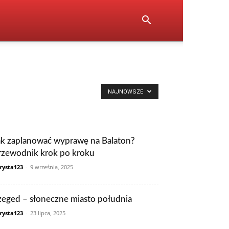
NAJNOWSZE
ak zaplanować wyprawę na Balaton?
rzewodnik krok po kroku
rysta123
-
9 września, 2025
zeged – słoneczne miasto południa
rysta123
-
23 lipca, 2025