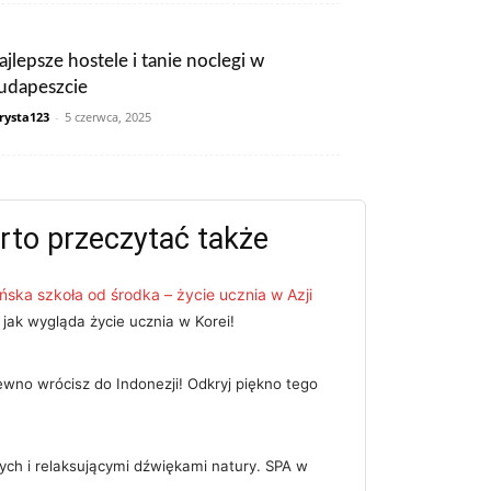
ajlepsze hostele i tanie noclegi w
udapeszcie
rysta123
-
5 czerwca, 2025
rto przeczytać także
ńska szkoła od środka – życie ucznia w Azji
 jak wygląda życie ucznia w Korei!
no wrócisz do Indonezji! Odkryj piękno tego
h i relaksującymi dźwiękami natury. SPA w