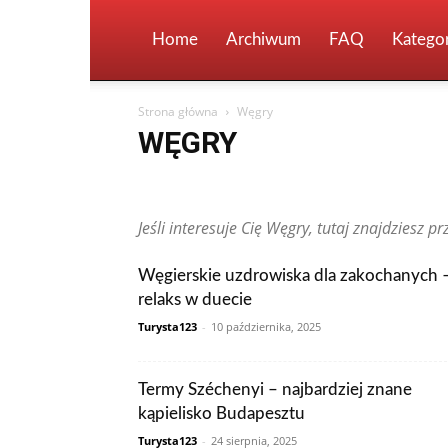
Home
Archiwum
FAQ
Kategor
Strona główna
Węgry
WĘGRY
Arabia Saudyjska
Argentyna
Australia
Austria
Finlandia
Francja
Grecja
Gwatemala
Hiszpan
Jeśli interesuje Cię Węgry, tutaj znajdziesz 
Kanada
Kolumbia
Korea Południowa
Makau
Peru
Polska
Portugalia
Rosja
RPA
Rumun
Tunezja
Turcja
Ukraina
Węgry
Wielka Brytani
Węgierskie uzdrowiska dla zakochanych 
Zjednoczone Emiraty Arabskie
relaks w duecie
Turysta123
-
10 października, 2025
Termy Széchenyi – najbardziej znane
kąpielisko Budapesztu
Turysta123
-
24 sierpnia, 2025