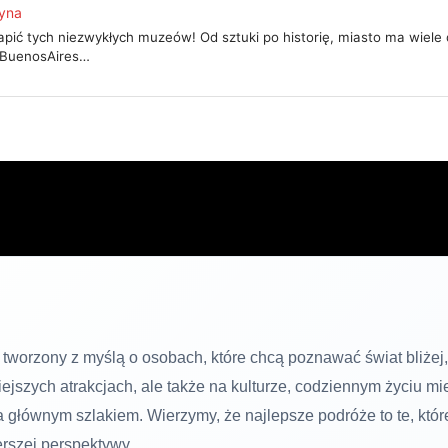
tyna
apić tych niezwykłych muzeów! Od sztuki po historię, miasto ma wiele 
 #BuenosAires…
 tworzony z myślą o osobach, które chcą poznawać świat bliżej,
ejszych atrakcjach, ale także na kulturze, codziennym życiu m
za głównym szlakiem. Wierzymy, że najlepsze podróże to te, kt
erszej perspektywy.