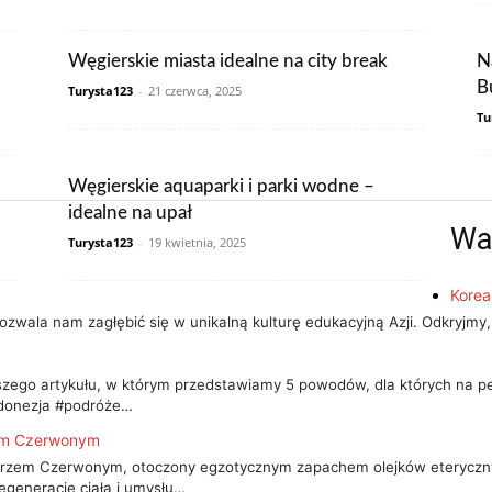
Węgierskie miasta idealne na city break
N
B
Turysta123
-
21 czerwca, 2025
Tu
Węgierskie aquaparki i parki wodne –
idealne na upał
Wa
Turysta123
-
19 kwietnia, 2025
Korea
ozwala nam zagłębić się w unikalną kulturę edukacyjną Azji. Odkryjmy,
ego artykułu, w którym przedstawiamy 5 powodów, dla których na pew
Indonezja #podróże…
zem Czerwonym
zem Czerwonym, otoczony egzotycznym zapachem olejków eterycznyc
regenerację ciała i umysłu…