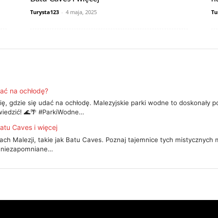
Turysta123
-
4 maja, 2025
Tu
rać na ochłodę?
się, gdzie się udać na ochłodę. Malezyjskie parki wodne to doskonały 
dwiedzić! 🌊🌴 #ParkiWodne…
Batu Caves i więcej
ch Malezji, takie jak Batu Caves. Poznaj tajemnice tych mistycznych mie
ie niezapomniane…