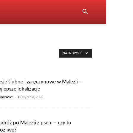
NAJNOWSZE
esje ślubne i zaręczynowe w Malezji –
ajlepsze lokalizacje
rysta123
-
15 stycznia, 2026
odróż po Malezji z psem – czy to
ożliwe?