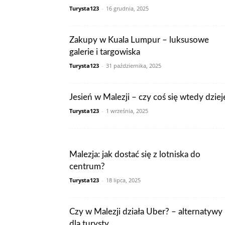
Turysta123
-
16 grudnia, 2025
Zakupy w Kuala Lumpur – luksusowe
galerie i targowiska
Turysta123
-
31 października, 2025
Jesień w Malezji – czy coś się wtedy dziej
Turysta123
-
1 września, 2025
Malezja: jak dostać się z lotniska do
centrum?
Turysta123
-
18 lipca, 2025
Czy w Malezji działa Uber? – alternatywy
dla turysty