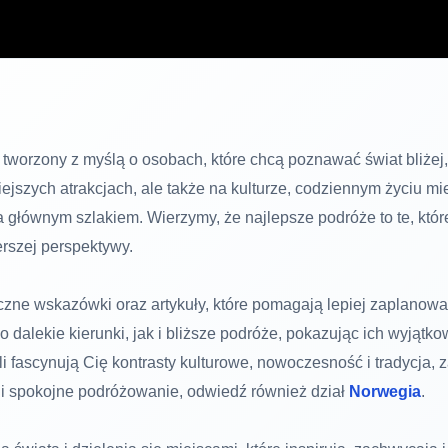
 tworzony z myślą o osobach, które chcą poznawać świat bliżej,
ejszych atrakcjach, ale także na kulturze, codziennym życiu m
za głównym szlakiem. Wierzymy, że najlepsze podróże to te, kt
erszej perspektywy.
tyczne wskazówki oraz artykuły, które pomagają lepiej zaplanow
dalekie kierunki, jak i bliższe podróże, pokazując ich wyjątko
 fascynują Cię kontrasty kulturowe, nowoczesność i tradycja, za
rę i spokojne podróżowanie, odwiedź również dział
Norwegia
.