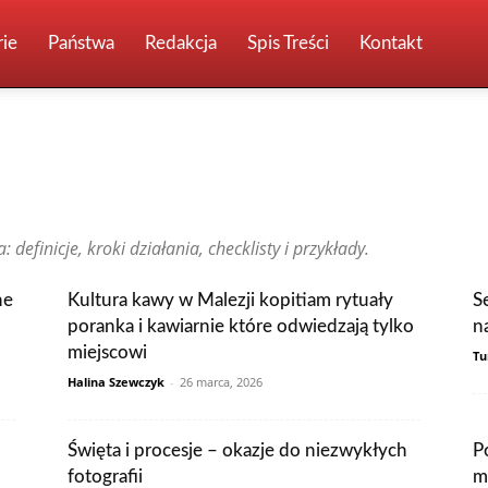
ie
Państwa
Redakcja
Spis Treści
Kontakt
Brazylia
Chiny
Chorwacja
Czechy
Dominikana
Egipt
ia
Holandia
Hongkong
Indie
Indonezja
Irlandia
Japonia
 definicje, kroki działania, checklisty i przykłady.
Malezja
Maroko
Meksyk
Niemcy
Norwegia
Nowa Zelandia
ia
Singapur
Stany Zjednoczone
Szwajcaria
Szwecja
Tajlandia
a
Wietnam
Włochy
Wpisy czytelników
ne
Kultura kawy w Malezji kopitiam rytuały
S
poranka i kawiarnie które odwiedzają tylko
n
miejscowi
Tu
Halina Szewczyk
-
26 marca, 2026
Święta i procesje – okazje do niezwykłych
P
fotografii
m