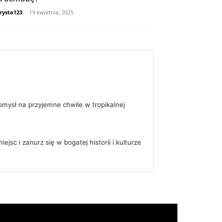
rysta123
-
19 kwietnia, 2025
pomysł na przyjemne chwile w tropikalnej
jsc i zanurz się w bogatej historii i kulturze