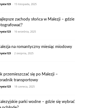
rysta123
-
15 listopada, 2025
ajlepsze zachody słońca w Malezji – gdzie
otografować?
rysta123
-
16 września, 2025
alezja na romantyczny miesiąc miodowy
rysta123
-
2 sierpnia, 2025
ak przemieszczać się po Malezji –
oradnik transportowy
rysta123
-
18 czerwca, 2025
alezyjskie parki wodne – gdzie się wybrać
a ochłodę?