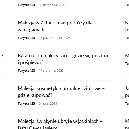
Turysta123
-
30 listopada, 2025
Tu
Malezja w 7 dni – plan podróży dla
N
zabieganych
f
Turysta123
-
16 października, 2025
Tu
e?
Karaoke po malezyjsku – gdzie się pośmiać
M
i pośpiewać
Tu
Turysta123
-
17 sierpnia, 2025
Malezja: kosmetyki naturalne i ziołowe –
J
gdzie kupować?
p
Turysta123
-
3 lipca, 2025
Tu
Malezja: świątynie ukryte w jaskiniach –
M
Batu Caves i więcej
n