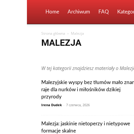
Home
Archiwum
FAQ
Kategor
Strona główna
Malezja
MALEZJA
Arabia Saudyjska
Argentyna
Australia
Austria
Finlandia
Francja
Grecja
Gwatemala
Hiszpan
W tej kategorii znajdziesz materiały o Malezja:
Kanada
Kolumbia
Korea Południowa
Makau
Peru
Polska
Portugalia
Rosja
RPA
Rumun
Tunezja
Turcja
Ukraina
Węgry
Wielka Brytani
Malezyjskie wyspy bez tłumów mało zna
Zjednoczone Emiraty Arabskie
raje dla nurków i miłośników dzikiej
przyrody
Irena Dudek
-
7 czerwca, 2026
Malezja: jaskinie nietoperzy i nietypowe
formacje skalne