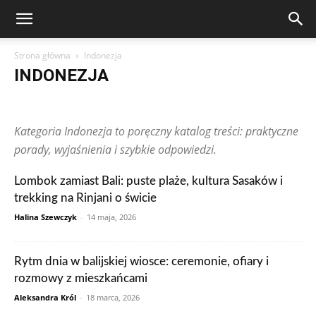
Strona główna
Indonezja
INDONEZJA
Arabia Saudyjska
Argentyna
Australia
Austria
Brazylia
Chiny
Chorwacja
Czechy
Dominikana
Egipt
Finlandia
Kategoria Indonezja to poręczny katalog treści: praktyczne
Francja
Grecja
Gwatemala
Hiszpania
Holandia
Hongkong
Indie
Indonezja
Irlandia
Japonia
Kanada
Kolumbia
porady, wyjaśnienia i szybkie odpowiedzi.
Korea Południowa
Makau
Malezja
Maroko
Meksyk
Niemcy
Norwegia
Nowa Zelandia
Peru
Polska
Portugalia
Lombok zamiast Bali: puste plaże, kultura Sasaków i
Rosja
RPA
Rumunia
Singapur
Stany Zjednoczone
trekking na Rinjani o świcie
Szwajcaria
Szwecja
Tajlandia
Tunezja
Turcja
Ukraina
Węgry
Wielka Brytania
Wietnam
Włochy
Wpisy czytelników
Halina Szewczyk
-
14 maja, 2026
Zjednoczone Emiraty Arabskie
Rytm dnia w balijskiej wiosce: ceremonie, ofiary i
rozmowy z mieszkańcami
Aleksandra Król
-
18 marca, 2026