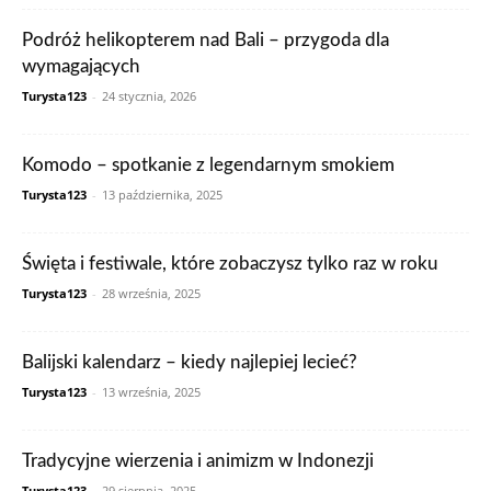
Podróż helikopterem nad Bali – przygoda dla
wymagających
Turysta123
-
24 stycznia, 2026
Komodo – spotkanie z legendarnym smokiem
Turysta123
-
13 października, 2025
Święta i festiwale, które zobaczysz tylko raz w roku
Turysta123
-
28 września, 2025
Balijski kalendarz – kiedy najlepiej lecieć?
Turysta123
-
13 września, 2025
Tradycyjne wierzenia i animizm w Indonezji
Turysta123
-
29 sierpnia, 2025