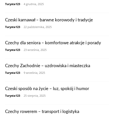
Turysta123
-
4 grudnia, 2025
Czeski karnawał – barwne korowody i tradycje
Turysta123
-
22 października, 2025
Czechy dla seniora – komfortowe atrakcje i porady
Turysta123
-
23 września, 2025
Czechy Zachodnie – uzdrowiska i miasteczka
Turysta123
-
9 września, 2025
Czeski sposób na życie – luz, spokój i humor
Turysta123
-
25 sierpnia, 2025
Czechy rowerem – transport i logistyka