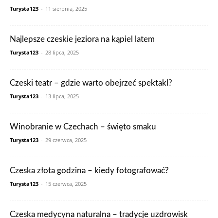
Turysta123
-
11 sierpnia, 2025
Najlepsze czeskie jeziora na kąpiel latem
Turysta123
-
28 lipca, 2025
Czeski teatr – gdzie warto obejrzeć spektakl?
Turysta123
-
13 lipca, 2025
Winobranie w Czechach – święto smaku
Turysta123
-
29 czerwca, 2025
Czeska złota godzina – kiedy fotografować?
Turysta123
-
15 czerwca, 2025
Czeska medycyna naturalna – tradycje uzdrowisk