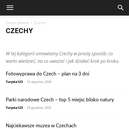
Strona główna
Czechy
CZECHY
Arabia Saudyjska
Argentyna
Australia
Austria
Brazylia
Chiny
Chorwacja
Czechy
Dominikana
Egipt
Finlandia
W tej kategorii omawiamy Czechy w prosty sposób: co
Francja
Grecja
Gwatemala
Hiszpania
Holandia
Hongkong
Indie
Indonezja
Irlandia
Japonia
Kanada
Kolumbia
warto wiedzieć, na co uważać i jak działać krok po kroku.
Korea Południowa
Makau
Malezja
Maroko
Meksyk
Niemcy
Norwegia
Nowa Zelandia
Peru
Polska
Portugalia
Fotowyprawa do Czech – plan na 3 dni
Rosja
RPA
Rumunia
Singapur
Stany Zjednoczone
Turysta123
-
16 stycznia, 2026
Szwajcaria
Szwecja
Tajlandia
Tunezja
Turcja
Ukraina
Węgry
Wielka Brytania
Wietnam
Włochy
Wpisy czytelników
Zjednoczone Emiraty Arabskie
Parki narodowe Czech – top 5 miejsc blisko natury
Turysta123
-
18 grudnia, 2025
Najciekawsze muzea w Czechach