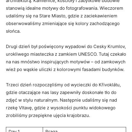
architekturą. Kamienice, kościoły i zabytkowe⁣ budowle
stanowią idealne motywy ​do ⁣fotografowania. Wieczorem
‌udaliśmy się na‍ Stare Miasto, ⁤gdzie z zaciekawieniem
obserwowaliśmy zmieniające się kolory zachodzącego
słońca.
Drugi dzień był poświęcony ‌wypadowi do Cesky Krumlov,
urokliwego ‍miasteczka z ⁢zamkiem ⁤UNESCO. Tutaj ​czekało
​na nas mnóstwo inspirujących motywów – ⁤od zamkowych
wież po wąskie uliczki z kolorowymi fasadami budynków.
Trzeci dzień rozpoczęliśmy od wycieczki⁤ do Křivoklátu,
gdzie otaczające nas lasy⁣ zapewniły‍ doskonałe⁤ tło‍ do
zdjęć ⁤w‌ stylu naturalnym. ​Następnie udaliśmy się ‍nad
⁤rzekę⁢ Vltavę, ‍gdzie‍ z⁣ wysokości punktu ⁢widokowego
zrobiliśmy przepiękne ujęcia ⁤krajobrazu.
Day 1
Praga