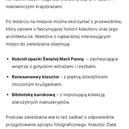
malowniczymi⁤ krajobrazami.
Po⁣ dotarciu‌ na miejsce można skorzystać⁤ z‌ przewodnika,
który opowie o fascynującej historii ⁢klasztoru​ oraz ​jego
architekturze. Niektóre ⁢z ​najbardziej interesujących
miejsc‌ do zwiedzania ‌obejmują:
Kościół opacki Świętej ‍Marii ​Panny
​ – zachwycające
wnętrze z ‍gotyckimi witrażami i rzeźbami.
Renesansowy ‌klasztor
⁣- z piękną ‌dziedzińcem​
otoczonym ‍krużgankami.
Bibliotekę barokową
– ⁢z imponującą kolekcją‍
starożytnych manuskryptów.
Podczas zwiedzania warto też ⁢zadbać o odpowiednie
przygotowanie​ sprzętu fotograficznego. Klasztor⁣ Zlatá