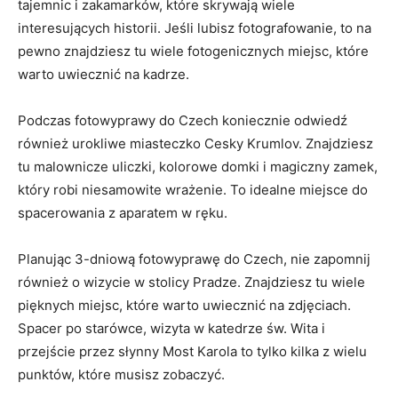
tajemnic‍ i zakamarków, ‌które skrywają wiele
‌interesujących historii. Jeśli lubisz fotografowanie, to na
pewno znajdziesz tu wiele fotogenicznych⁤ miejsc, ⁣które
warto⁣ uwiecznić na kadrze.
Podczas fotowyprawy do Czech koniecznie ⁣odwiedź
również ⁢urokliwe miasteczko ‌Cesky Krumlov. Znajdziesz
tu malownicze ⁤uliczki, kolorowe domki⁤ i magiczny‍ zamek,
który robi niesamowite wrażenie. To idealne miejsce ‍do
spacerowania z aparatem w‍ ręku.
Planując⁣ 3-dniową ⁢fotowyprawę do‍ Czech, ‍nie zapomnij
również ‍o wizycie w ‍stolicy Pradze. Znajdziesz‍ tu wiele
pięknych miejsc, ​które warto⁣ uwiecznić na zdjęciach.
Spacer po ‍starówce, wizyta w katedrze św. Wita i
przejście przez słynny Most Karola ⁣to tylko‌ kilka z wielu
punktów, które musisz zobaczyć.