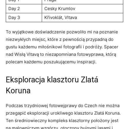
Day 2
Cesky⁤ Krumlov
Day 3
Křivoklát,⁢ Vltava
To‍ wyjątkowe doświadczenie pozwoliło mi na ⁤poznanie
niezwykłych miejsc,‍ które z pewnością przypadną⁢ do
gustu każdemu miłośnikowi fotografii i​ podróży. Spacer
nad Wisłą Vltavą to niezapomniana fotowyprawa, ⁣którą
⁢polecam każdemu⁢ poszukującemu inspiracji.
Eksploracja klasztoru ⁤Zlatá⁣
Koruna
Podczas trzydniowej⁤ fotowejprawy do Czech nie można‍
przegapić eksploracji‌ urokliwego klasztoru Zlatá ‌Koruna.⁤
Ten‌ średniowieczny⁣ kompleks⁢ klasztorny położony jest
na malowniczym‌ wzgórzu, otoczony ​bujnymi​ lasami i⁣