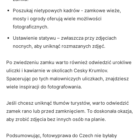
Poszukaj​ nietypowych kadrów ⁤-⁣ zamkowe wieże,
mosty i ogrody oferują wiele​ możliwości
fotograficznych.
Ustawienie statywu – zwłaszcza ​przy zdjęciach
nocnych, aby uniknąć ⁣rozmazanych zdjęć.
Po zwiedzeniu zamku warto również odwiedzić​ urokliwe
uliczki i⁤ kawiarnie‌ w⁤ okolicach ⁤Cesky Krumlov.
Spacerując po⁣ tych malowniczych ⁤uliczkach, ⁤znajdziesz
wiele inspiracji do fotografowania.
Jeśli chcesz⁢ uniknąć tłumów turystów, warto odwiedzić
zamek⁣ rano⁤ lub⁢ przed zamknięciem. To⁢ doskonała⁢ okazja,
aby zrobić zdjęcia bez innych osób na planie.
Podsumowując,‍ fotowyprawa do Czech nie ​byłaby