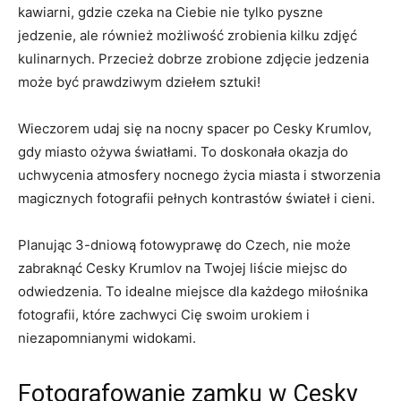
kawiarni, gdzie czeka⁢ na Ciebie nie tylko pyszne
jedzenie, ale również możliwość ​zrobienia kilku zdjęć
kulinarnych.⁣ Przecież dobrze ⁣zrobione⁤ zdjęcie jedzenia
może ‍być prawdziwym ​dziełem sztuki!
Wieczorem ‍udaj się na⁤ nocny spacer po Cesky Krumlov,
gdy miasto⁤ ożywa światłami. To ⁤doskonała okazja do
uchwycenia ‍atmosfery nocnego‌ życia miasta i stworzenia⁢
magicznych fotografii pełnych kontrastów świateł​ i cieni.
Planując 3-dniową fotowyprawę do Czech,‍ nie ‍może
⁤zabraknąć Cesky Krumlov na⁢ Twojej liście ⁤miejsc do
odwiedzenia. To idealne‍ miejsce dla każdego miłośnika
⁤fotografii, które zachwyci ⁢Cię swoim ‌urokiem i
niezapomnianymi widokami.
Fotografowanie zamku w Cesky