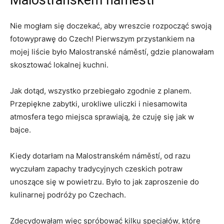
Malostranském náměstí
Nie mogłam się⁤ doczekać, aby wreszcie⁤ rozpocząć swoją
fotowyprawę do‍ Czech! Pierwszym przystankiem na
mojej liście ‍było Malostranské⁤ náměstí,​ gdzie ⁢planowałam‌
skosztować ​lokalnej kuchni.
Jak⁤ dotąd,⁤ wszystko przebiegało zgodnie z planem.
‍Przepiękne zabytki, urokliwe uliczki i ‍niesamowita
atmosfera tego miejsca sprawiają, że czuję ⁢się jak w
bajce.
Kiedy dotarłam ⁢na Malostranském náměstí, od razu
wyczułam zapachy ​tradycyjnych czeskich potraw‍
unoszące​ się w powietrzu. Było to jak zaproszenie do
kulinarnej podróży po ⁣Czechach.
Zdecydowałam ​więc spróbować kilku‌ specjałów, które