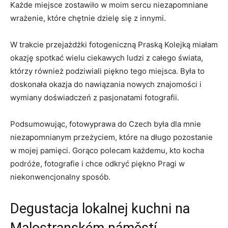
Każde miejsce zostawiło w ‍moim​ sercu niezapomniane
wrażenie, które chętnie dzielę ‌się⁤ z innymi.
W trakcie ‍przejażdżki fotogeniczną Praską⁢ Kolejką miałam​
okazję ⁣spotkać wielu ciekawych ‍ludzi z całego​ świata,
którzy również podziwiali piękno tego miejsca. ⁤Była ​to
doskonała‍ okazja ⁣do nawiązania nowych‍ znajomości i
wymiany ​doświadczeń z⁤ pasjonatami fotografii.
Podsumowując, ‍fotowyprawa do‍ Czech ‍była‌ dla mnie
niezapomnianym przeżyciem, które na długo pozostanie ​
w mojej pamięci. Gorąco​ polecam ‌każdemu, kto kocha
podróże, fotografie i chce odkryć piękno Pragi ‍w
niekonwencjonalny sposób.
Degustacja lokalnej kuchni ‌na