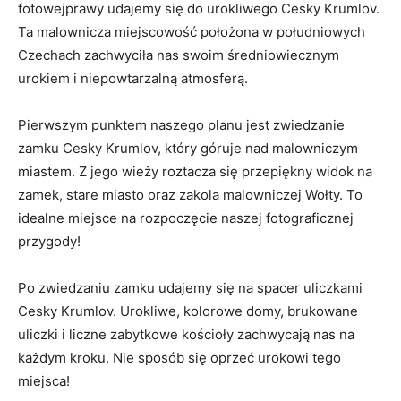
‍fotowejprawy⁣ udajemy się⁤ do urokliwego Cesky⁢ Krumlov.
⁤Ta malownicza miejscowość ‍położona w południowych
Czechach ⁣zachwyciła nas⁤ swoim średniowiecznym
urokiem ‍i niepowtarzalną ‌atmosferą.
Pierwszym ⁤punktem⁣ naszego planu⁤ jest zwiedzanie
zamku ⁣Cesky ‍Krumlov, który ⁤góruje nad malowniczym
miastem. Z jego⁤ wieży roztacza się przepiękny ‍widok na
zamek, stare ⁣miasto‌ oraz zakola malowniczej Wołty. To
idealne ‍miejsce na rozpoczęcie naszej fotograficznej⁣
przygody!
Po‍ zwiedzaniu zamku‍ udajemy ‌się na spacer uliczkami⁢
Cesky⁣ Krumlov. Urokliwe, kolorowe​ domy, brukowane
uliczki i liczne ‌zabytkowe kościoły zachwycają nas na‍
każdym kroku. ⁢Nie sposób się oprzeć urokowi tego
miejsca!