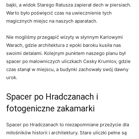
bajki, a widok Starego Ratusza zapierał ⁤dech w piersiach.
Warto było‍ poświęcić ⁢czas⁢ na ​uwiecznienie tych
magicznych miejsc na‍ naszych ‌aparatach.
Nie mogliśmy przegapić wizyty⁣ w ​słynnym‌ Karlowymi
‍Warach, gdzie architektura z ‌epoki baroku kusiła nas
swoimi ⁢detalami. Kolejnym punktem naszego‍ planu był
spacer​ po malowniczych uliczkach Cesky Krumlov, gdzie
czas stanął w miejscu, a⁤ budynki zachowały ⁤swój dawny
urok.
Spacer ‍po⁤ Hradczanach i⁣
fotogeniczne zakamarki
Spacer po​ Hradczanach to niezapomniane przeżycie ​dla
⁣miłośników historii i architektury. Stare uliczki⁣ pełne są