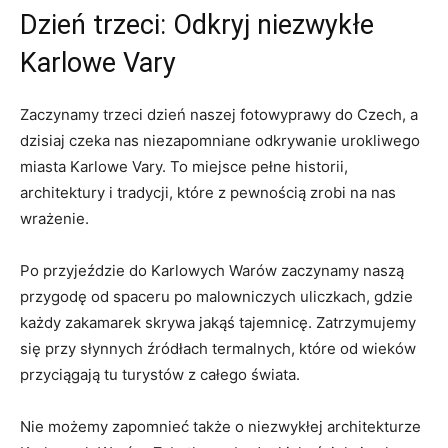
Dzień trzeci: ⁣Odkryj niezwykłe
Karlowe Vary
Zaczynamy trzeci dzień naszej fotowyprawy do Czech, a
dzisiaj ⁤czeka nas niezapomniane ‌odkrywanie urokliwego ​
miasta Karlowe Vary.⁢ To miejsce⁣ pełne historii,
architektury⁤ i tradycji, które⁢ z pewnością⁤ zrobi na nas‍
wrażenie.
Po ​przyjeździe do Karlowych⁣ Warów zaczynamy⁢ naszą ​
przygodę ⁢od‍ spaceru ‍po malowniczych uliczkach, gdzie
każdy zakamarek skrywa jakąś tajemnicę. ‌Zatrzymujemy
się przy słynnych źródłach termalnych, które od⁢ wieków
przyciągają tu turystów​ z⁣ całego świata.
Nie możemy zapomnieć także o niezwykłej architekturze