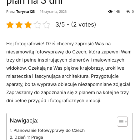
plan na 3 dni
Przez
Turysta123
-
16 stycznia, 2026
146
0
3/5 - (2 votes)
Hej ⁢fotografowie! Dziś chcemy⁣ zaprosić⁣ Was na
niesamowitą fotowyprawę do Czech, która zapewni Wam
trzy dni ⁤pełne inspirujących⁤ plenerów i malowniczych
widoków.​ Czekają na‍ Was piękne ‍krajobrazy, urokliwe
miasteczka i fascynująca architektura. Przygotujcie
aparaty, bo ta wyprawa obiecuje⁤ niezapomniane zdjęcia!
Zapraszamy ​do ⁣zapoznania się z planem na‌ kolejne trzy
dni pełne przygód i fotograficznych emocji.
Nawigacja:
Planowanie fotowyprawy do Czech
Dzień 1: ⁣Praga