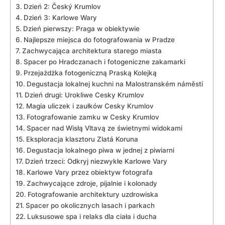
Dzień 2: Český ‍Krumlov
Dzień 3: Karlowe ‌Wary
Dzień pierwszy: ⁢Praga w⁣ obiektywie
Najlepsze miejsca do fotografowania ​w Pradze
Zachwycająca architektura‌ starego miasta
Spacer ‍po⁤ Hradczanach i⁣ fotogeniczne zakamarki
Przejażdżka fotogeniczną Praską Kolejką
Degustacja lokalnej kuchni ‌na Malostranském náměstí
Dzień‌ drugi: Urokliwe Cesky⁣ Krumlov
Magia uliczek i zaułków‌ Cesky Krumlov
Fotografowanie zamku w Cesky Krumlov
Spacer nad Wisłą Vltavą ze świetnymi⁣ widokami
Eksploracja klasztoru ⁤Zlatá⁣ Koruna
Degustacja lokalnego‍ piwa‍ w jednej z piwiarni
Dzień trzeci: ⁣Odkryj niezwykłe Karlowe Vary
Karlowe Vary‍ przez obiektyw​ fotografa
Zachwycające zdroje, pijalnie i kolonady
Fotografowanie ​architektury uzdrowiska
Spacer ‌po okolicznych⁤ lasach ⁤i parkach
Luksusowe ⁢spa i relaks dla ⁣ciała ‌i ducha