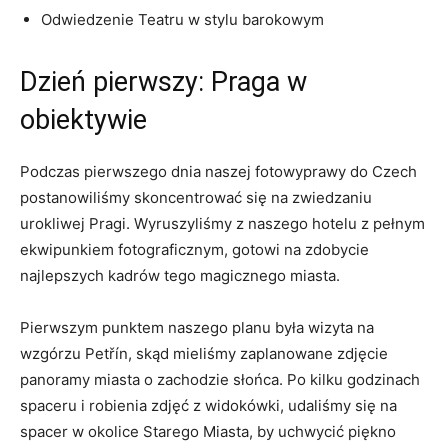
Odwiedzenie⁣ Teatru w stylu ⁤barokowym
Dzień pierwszy: ⁢Praga w⁣
obiektywie
Podczas pierwszego ⁤dnia naszej fotowyprawy do Czech
postanowiliśmy skoncentrować‍ się na ‌zwiedzaniu
⁢urokliwej Pragi. ⁤Wyruszyliśmy ​z naszego⁣ hotelu z pełnym
ekwipunkiem fotograficznym, gotowi na ⁢zdobycie
⁢najlepszych⁤ kadrów tego‍ magicznego miasta.
Pierwszym punktem naszego planu‍ była ​wizyta na
wzgórzu Petřín, skąd‍ mieliśmy zaplanowane ⁣zdjęcie ​
panoramy​ miasta o zachodzie słońca.‌ Po kilku⁢ godzinach​
spaceru i robienia zdjęć ​z widokówki, udaliśmy się ⁢na
spacer‍ w okolice ⁤Starego Miasta,⁣ by uchwycić piękno