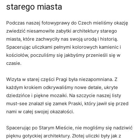
starego miasta
Podczas naszej ‍fotowyprawy⁢ do Czech mieliśmy okazję
zwiedzić niesamowite‍ zabytki architektury starego
⁤miasta, które zachwyciły nas ⁢swoją urodą i historią.
Spacerując uliczkami pełnymi kolorowych ‌kamienic​ i
kościołów,‌ poczuliśmy⁤ się ‍jakbyśmy przenieśli się w‌
czasie.
Wizyta w ⁣starej‍ części​ Pragi była niezapomniana. Z​
każdym krokiem⁣ odkrywaliśmy nowe detale, ukryte
dziedzińce i piękne mozaiki. Na szczycie naszej listy
must-see znalazł się⁣ zamek Praski, który ⁣jawił się przed​
nami⁤ w ⁣całej swojej okazałości.
Spacerując po Starym ‌Mieście, ⁢nie⁣ mogliśmy się nadziwić
pięknu​ gotyckiej architektury. ‌Złotej uliczki były jak z