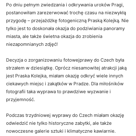
Po dniu pełnym⁣ zwiedzania ⁣i‌ odkrywania uroków ⁤Pragi,
postanowiłam⁢ zarezerwować ⁢trochę czasu na niezwykłą‌
przygodę‌ – przejażdżkę fotogeniczną⁤ Praską Kolejką. Nie
tylko jest to doskonała⁢ okazja do ‌podziwiania panoramy
miasta, ​ale także świetna‌ okazja do ⁢zrobienia
niezapomnianych ⁤zdjęć!
Decyzja​ o zorganizowaniu fotowejprawy do Czech była‍
strzałem ​w⁢ dziesiątkę. Oprócz niesamowitej atrakcji ⁤jaką⁣
jest Praska Kolejka, miałam okazję odkryć wiele innych
ciekawych miejsc i zakątków w Pradze. Dla⁢ miłośników
fotografii‍ taka wyprawa to prawdziwe wyzwanie​ i‌
przyjemność.
Podczas​ trzydniowej⁣ wyprawy do Czech miałam okazję
odwiedzić‍ nie tylko historyczne zabytki, ‍ale‌ także
nowoczesne galerie sztuki ​i ‍klimatyczne⁣ kawiarnie.