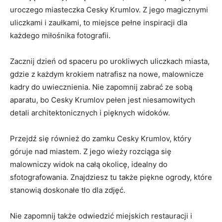
uroczego‍ miasteczka‍ Cesky Krumlov. Z jego magicznymi
uliczkami i zaułkami, to miejsce pełne inspiracji dla
każdego miłośnika​ fotografii.
Zacznij‍ dzień od spaceru ⁤po urokliwych uliczkach miasta,
gdzie z​ każdym krokiem natrafisz na nowe, ​malownicze
kadry do uwiecznienia.⁤ Nie zapomnij zabrać ze sobą⁢
aparatu, ⁢bo Cesky Krumlov pełen‍ jest niesamowitych
detali architektonicznych i pięknych⁣ widoków.
Przejdź się również​ do zamku​ Cesky‍ Krumlov, ⁢który​
góruje nad​ miastem. Z jego wieży⁢ rozciąga się
malowniczy widok na całą okolicę, idealny do
sfotografowania. Znajdziesz tu także piękne ogrody, które
stanowią ​doskonałe tło dla ‍zdjęć.
Nie zapomnij także odwiedzić miejskich restauracji‍ i