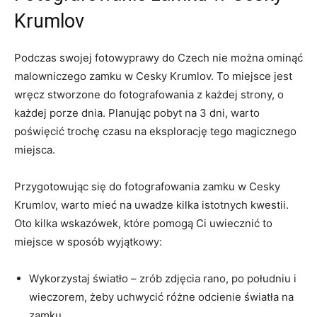
Krumlov
Podczas swojej fotowyprawy do ⁢Czech nie można ominąć
malowniczego zamku w Cesky ⁢Krumlov.⁢ To miejsce jest​
wręcz stworzone do fotografowania z każdej strony, ⁢o⁤
każdej porze dnia. ⁤Planując‍ pobyt na ‌3 dni, warto
⁤poświęcić trochę czasu⁢ na eksplorację tego magicznego
miejsca.
Przygotowując się do fotografowania ‌zamku‍ w Cesky‍
Krumlov, warto mieć na uwadze kilka istotnych⁢ kwestii.
⁣Oto kilka wskazówek, które pomogą Ci⁢ uwiecznić to
miejsce w sposób wyjątkowy:
Wykorzystaj światło – zrób zdjęcia rano, ‍po‍ południu ⁣i
wieczorem, ​żeby ‌uchwycić ‍różne odcienie‌ światła na‌
zamku.