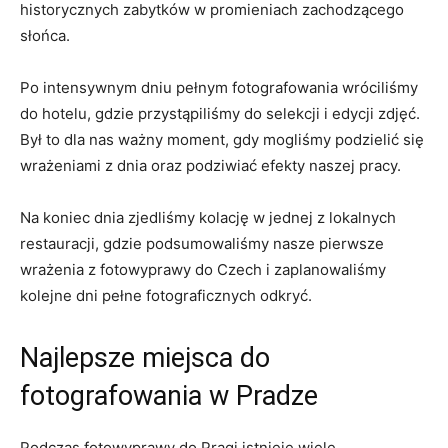
historycznych ⁢zabytków w promieniach​ zachodzącego
słońca.
Po intensywnym dniu pełnym fotografowania wróciliśmy
do hotelu, gdzie przystąpiliśmy do‌ selekcji i ⁤edycji ⁤zdjęć.
⁢Był to dla nas ważny moment, ⁤gdy mogliśmy podzielić się​
wrażeniami z ⁤dnia oraz podziwiać efekty⁢ naszej pracy.
Na ​koniec⁤ dnia ​zjedliśmy kolację w jednej z lokalnych
restauracji, gdzie ⁢podsumowaliśmy nasze pierwsze
wrażenia ⁣z fotowyprawy ⁣do Czech i zaplanowaliśmy
kolejne dni pełne fotograficznych⁤ odkryć.
Najlepsze miejsca do
fotografowania ​w Pradze
Podczas fotowyprawy ⁢do Pragi ⁢istnieje wiele