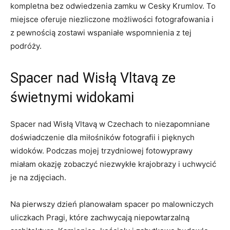
kompletna bez odwiedzenia zamku‌ w Cesky Krumlov. To
‍miejsce oferuje niezliczone możliwości fotografowania⁣ i
z ⁢pewnością zostawi wspaniałe wspomnienia⁤ z tej
podróży.
Spacer nad Wisłą Vltavą ze
świetnymi⁣ widokami
Spacer nad Wisłą Vltavą w Czechach to ⁢niezapomniane
⁤doświadczenie dla miłośników fotografii⁣ i pięknych
widoków.⁢ Podczas ‍mojej trzydniowej fotowyprawy
miałam okazję zobaczyć‌ niezwykłe‍ krajobrazy i⁢ uchwycić
je na zdjęciach.
Na pierwszy‍ dzień ‍planowałam spacer‌ po⁤ malowniczych
uliczkach Pragi,​ które ​zachwycają niepowtarzalną