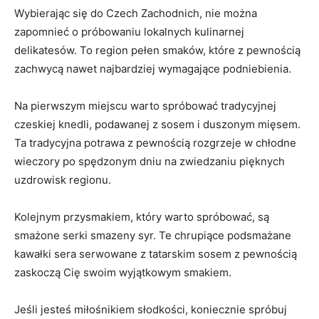
Wybierając się do Czech Zachodnich,⁤ nie można⁢
zapomnieć o próbowaniu lokalnych kulinarnej
delikatesów. To region pełen smaków, które z ⁢pewnością
zachwycą nawet⁣ najbardziej wymagające podniebienia.
Na pierwszym miejscu warto spróbować tradycyjnej
czeskiej knedli, podawanej ⁣z‌ sosem i‌ duszonym mięsem.
Ta tradycyjna‍ potrawa ​z pewnością rozgrzeje w chłodne
⁤wieczory po spędzonym dniu na zwiedzaniu pięknych
uzdrowisk regionu.
Kolejnym przysmakiem, który warto spróbować, są
smażone serki smazeny syr. Te chrupiące podsmażane
kawałki sera serwowane z tatarskim ‍sosem z pewnością
zaskoczą​ Cię swoim wyjątkowym smakiem.
Jeśli jesteś miłośnikiem słodkości, koniecznie spróbuj