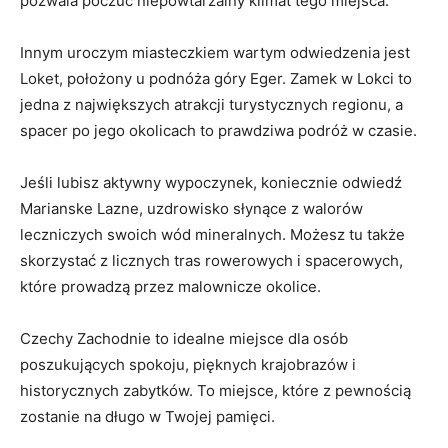
pozwala poczuć niepowtarzalny klimat tego miejsca.
Innym uroczym miasteczkiem wartym odwiedzenia jest
Loket, położony u podnóża góry Eger.⁤ Zamek w‌ Lokci to
jedna z ⁤największych atrakcji turystycznych regionu, a
spacer po jego okolicach ‌to prawdziwa ⁤podróż w czasie.
Jeśli lubisz aktywny ⁣wypoczynek, koniecznie odwiedź
Marianske ⁣Lazne, uzdrowisko słynące z walorów
leczniczych swoich wód mineralnych. Możesz‌ tu ⁢także
skorzystać z licznych tras rowerowych i spacerowych,
które ‌prowadzą przez ‌malownicze okolice.
Czechy Zachodnie to idealne miejsce dla osób
‌poszukujących spokoju, pięknych krajobrazów i
historycznych zabytków. To miejsce, które z pewnością‍
zostanie⁤ na długo w Twojej pamięci.