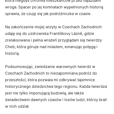
która ‍niegdyś chroniła mieszkańców ⁣przed najazdami
wroga. Spacer​ po jej komnatach‍ wypełnionych ⁣historią
sprawia, że czuję się jak podróżniczka⁤ w czasie.
Na zakończenie mojej wizyty w Czechach Zachodnich
udaję‌ się do uzdrowiska ⁤Františkovy Lázně,⁤ gdzie
zrelaksowana i pełna wrażeń przyglądam się twierdzy
Cheb, która góruje nad miastem, emanując potęgą i
historią.
Podsumowując, zwiedzanie warownych‌ twierdz w
Czechach Zachodnich to niezapomniana podróż do
przeszłości, która pozwala mi odkrywać tajemnice
historycznego dziedzictwa tego regionu. Każda twierdza⁤
jest nie tylko⁣ imponującą budowlą, ⁤ale ‌także
świadectwem dawnych czasów i losów ludzi, którzy brali
w⁤ nich udział.