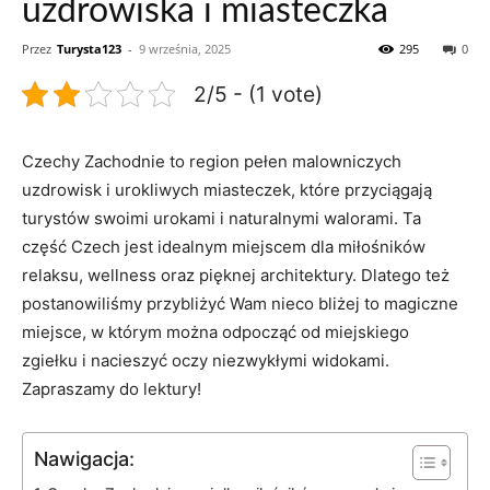
uzdrowiska i miasteczka
Przez
Turysta123
-
9 września, 2025
295
0
2/5 - (1 vote)
Czechy Zachodnie to region pełen ​malowniczych
uzdrowisk i urokliwych miasteczek, które‌ przyciągają
turystów swoimi⁢ urokami i naturalnymi walorami. Ta
część Czech jest idealnym‌ miejscem dla miłośników
relaksu, wellness oraz pięknej⁤ architektury. Dlatego też‍
postanowiliśmy przybliżyć ‍Wam nieco bliżej to magiczne
miejsce, w którym można odpocząć od miejskiego
zgiełku i ⁣nacieszyć oczy⁢ niezwykłymi widokami.
Zapraszamy⁣ do lektury!
Nawigacja: