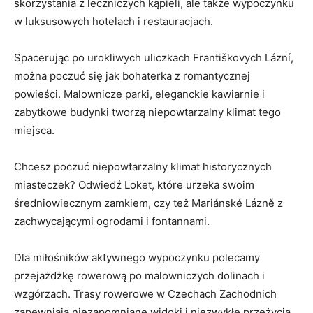
skorzystania z ‍leczniczych kąpieli, ale‌ także wypoczynku
w luksusowych hotelach i restauracjach.
Spacerując po urokliwych ⁤uliczkach Františkovych Lázní,
można poczuć się jak bohaterka z romantycznej
powieści. Malownicze parki, eleganckie kawiarnie i
zabytkowe budynki tworzą niepowtarzalny klimat tego
miejsca.
Chcesz​ poczuć niepowtarzalny klimat historycznych
miasteczek? Odwiedź Loket, ⁢które urzeka swoim
średniowiecznym ​zamkiem, czy⁢ też Mariánské Lázně⁣ z
⁢zachwycającymi ogrodami ​i fontannami.
Dla miłośników aktywnego wypoczynku polecamy
przejażdżkę rowerową po ⁤malowniczych dolinach i
wzgórzach. Trasy ⁢rowerowe ‍w Czechach Zachodnich
‍zapewniają niezapomniane ​widoki i niezwykłe przeżycia