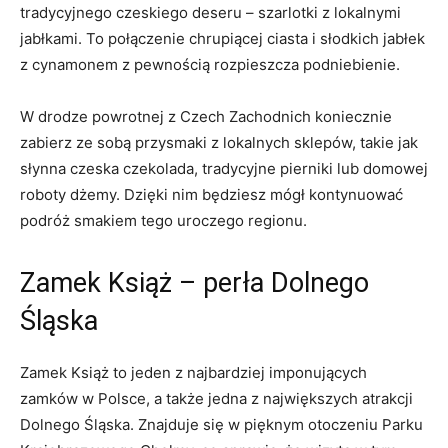
tradycyjnego czeskiego deseru –​ szarlotki z lokalnymi
jabłkami. To połączenie chrupiącej⁤ ciasta i słodkich ⁢jabłek
z cynamonem⁢ z pewnością⁤ rozpieszcza podniebienie.
W drodze powrotnej z Czech Zachodnich koniecznie⁢
zabierz ze sobą przysmaki z lokalnych⁤ sklepów, takie jak
słynna czeska⁤ czekolada, tradycyjne pierniki lub domowej
roboty dżemy. Dzięki nim będziesz mógł kontynuować⁢
podróż smakiem tego uroczego regionu.
Zamek Książ – ⁤perła ​Dolnego
Śląska
Zamek Książ ⁢to jeden z najbardziej imponujących
zamków⁢ w‌ Polsce, ‍a także jedna z największych atrakcji
Dolnego‍ Śląska.​ Znajduje się ⁣w pięknym otoczeniu Parku