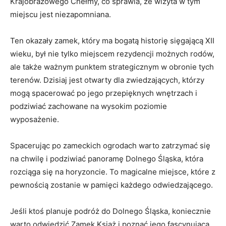
Krajobrazowego Chełmy, co sprawia, że wizyta w‌ tym
⁤miejscu‍ jest niezapomniana.
Ten okazały ⁣zamek, który ma ‌bogatą historię‌ sięgającą XII
wieku, był nie tylko miejscem rezydencji możnych‍ rodów,
‌ale ‍także ważnym ⁤punktem strategicznym ‌w ⁣obronie ⁤tych
terenów. Dzisiaj jest otwarty dla zwiedzających, ‌którzy
⁣mogą spacerować‌ po​ jego‌ przepięknych wnętrzach i
podziwiać‍ zachowane na wysokim poziomie
wyposażenie.
Spacerując‌ po zameckich ogrodach ⁢warto ‌zatrzymać się
na chwilę i podziwiać panoramę Dolnego Śląska, która
rozciąga się na horyzoncie. To magicalne miejsce, które z
pewnością zostanie w pamięci każdego odwiedzającego.
Jeśli ktoś​ planuje podróż do Dolnego Śląska, koniecznie
warto odwiedzić Zamek Książ i ⁣poznać jego fascynującą