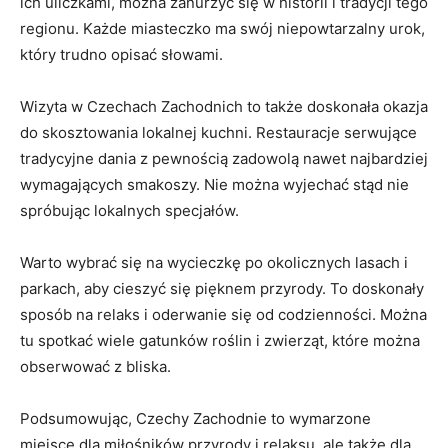
ich uliczkami, można zanurzyć się w ⁤historii i​ tradycji⁤ tego
⁣regionu. Każde miasteczko ma swój ‌niepowtarzalny ⁤urok,
który trudno opisać słowami.
Wizyta ⁢w Czechach ⁤Zachodnich‌ to ⁤także‌ doskonała okazja
⁢do skosztowania lokalnej kuchni. Restauracje ⁢serwujące
tradycyjne dania z pewnością zadowolą⁢ nawet najbardziej‌
wymagających smakoszy. ‌Nie można wyjechać stąd nie
spróbując lokalnych specjałów.
Warto wybrać się na ​wycieczkę po⁤ okolicznych⁤ lasach i
parkach, aby cieszyć się ⁢pięknem przyrody. To ⁢doskonały
sposób na relaks i oderwanie się od codzienności. Można⁣
tu spotkać wiele gatunków roślin i zwierząt, które ‌można
obserwować z bliska.
Podsumowując, Czechy Zachodnie to wymarzone
miejsce dla miłośników przyrody i relaksu, ale także dla