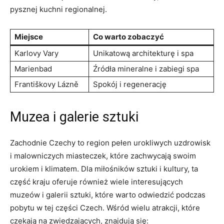
pysznej kuchni regionalnej.
Miejsce
Co warto zobaczyć
Karlovy Vary
Unikatową architekturę i spa
Marienbad
Źródła mineralne i zabiegi spa
Františkovy ⁤Lázně
Spokój i regenerację
Muzea⁣ i galerie sztuki
Zachodnie Czechy to region pełen urokliwych uzdrowisk
i malowniczych miasteczek, które zachwycają swoim
urokiem ‍i ⁢klimatem. ⁤Dla‍ miłośników sztuki i kultury,​ ta
część kraju oferuje również wiele interesujących
muzeów ⁣i ​galerii sztuki,⁣ które‌ warto odwiedzić podczas
pobytu w tej części ⁣Czech. Wśród wielu atrakcji, ​które⁣
czekają na ⁢zwiedzających, znajdują się: