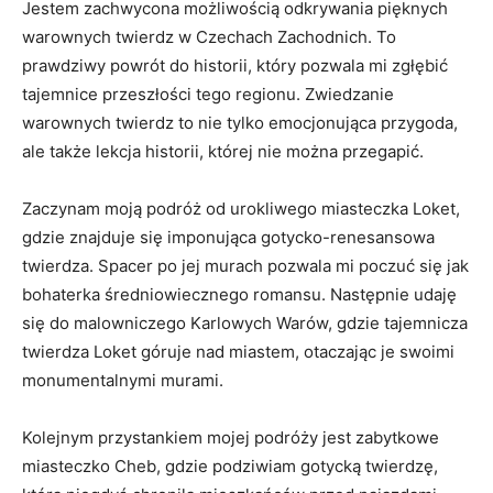
Jestem zachwycona możliwością​ odkrywania pięknych
warownych twierdz w Czechach Zachodnich. To
prawdziwy powrót do ⁣historii, który pozwala mi zgłębić ​
tajemnice przeszłości tego⁤ regionu. Zwiedzanie
warownych twierdz to nie tylko⁤ emocjonująca przygoda,
ale ⁤także ‍lekcja​ historii, której nie można przegapić.
Zaczynam moją podróż od urokliwego miasteczka Loket,
gdzie znajduje się imponująca ​gotycko-renesansowa
twierdza. Spacer po jej ‌murach pozwala mi poczuć⁤ się jak
bohaterka​ średniowiecznego​ romansu. Następnie udaję
się do malowniczego Karlowych Warów, gdzie tajemnicza
twierdza Loket góruje nad miastem, otaczając je swoimi
monumentalnymi murami.
Kolejnym przystankiem mojej podróży jest zabytkowe
miasteczko Cheb,⁢ gdzie podziwiam gotycką twierdzę, ​