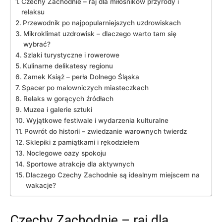
Czechy Zachodnie – raj ⁤dla miłośników przyrody i
relaksu
Przewodnik po najpopularniejszych uzdrowiskach
Mikroklimat uzdrowisk​ – dlaczego warto tam ⁢się
wybrać?
Szlaki⁤ turystyczne i rowerowe
Kulinarne delikatesy regionu
Zamek Książ – ⁤perła ​Dolnego Śląska
Spacer⁤ po malowniczych miasteczkach
Relaks w gorących źródłach
Muzea⁣ i galerie sztuki
Wyjątkowe festiwale i wydarzenia kulturalne
Powrót do historii – ⁢zwiedzanie warownych ‍twierdz
Sklepiki z ⁤pamiątkami i rękodziełem
Noclegowe oazy spokoju
Sportowe atrakcje ‌dla aktywnych
Dlaczego ‌Czechy Zachodnie są idealnym miejscem na
⁣wakacje?
Czechy Zachodnie – raj ⁤dla