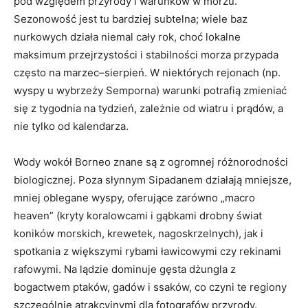
pod względem przyrody i warunków w morzu.
Sezonowość jest tu bardziej subtelna; wiele baz
nurkowych działa niemal cały rok, choć lokalne
maksimum przejrzystości i stabilności morza przypada
często na marzec–sierpień. W niektórych rejonach (np.
wyspy u wybrzeży Semporna) warunki potrafią zmieniać
się z tygodnia na tydzień, zależnie od wiatru i prądów, a
nie tylko od kalendarza.
Wody wokół Borneo znane są z ogromnej różnorodności
biologicznej. Poza słynnym Sipadanem działają mniejsze,
mniej oblegane wyspy, oferujące zarówno „macro
heaven” (kryty koralowcami i gąbkami drobny świat
koników morskich, krewetek, nagoskrzelnych), jak i
spotkania z większymi rybami ławicowymi czy rekinami
rafowymi. Na lądzie dominuje gęsta dżungla z
bogactwem ptaków, gadów i ssaków, co czyni te regiony
szczególnie atrakcyjnymi dla fotografów przyrody.