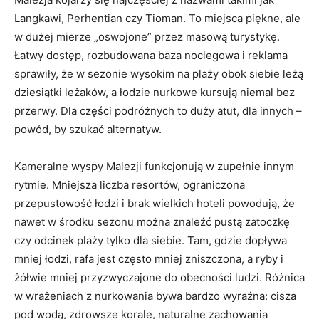
Langkawi, Perhentian czy Tioman. To miejsca piękne, ale
w dużej mierze „oswojone” przez masową turystykę.
Łatwy dostęp, rozbudowana baza noclegowa i reklama
sprawiły, że w sezonie wysokim na plaży obok siebie leżą
dziesiątki leżaków, a łodzie nurkowe kursują niemal bez
przerwy. Dla części podróżnych to duży atut, dla innych –
powód, by szukać alternatyw.
Kameralne wyspy Malezji funkcjonują w zupełnie innym
rytmie. Mniejsza liczba resortów, ograniczona
przepustowość łodzi i brak wielkich hoteli powodują, że
nawet w środku sezonu można znaleźć pustą zatoczkę
czy odcinek plaży tylko dla siebie. Tam, gdzie dopływa
mniej łodzi, rafa jest często mniej zniszczona, a ryby i
żółwie mniej przyzwyczajone do obecności ludzi. Różnica
w wrażeniach z nurkowania bywa bardzo wyraźna: cisza
pod wodą, zdrowsze korale, naturalne zachowania