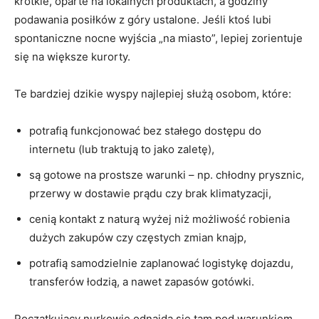
krótkie, oparte na lokalnych produktach, a godziny
podawania posiłków z góry ustalone. Jeśli ktoś lubi
spontaniczne nocne wyjścia „na miasto”, lepiej zorientuje
się na większe kurorty.
Te bardziej dzikie wyspy najlepiej służą osobom, które:
potrafią funkcjonować bez stałego dostępu do
internetu (lub traktują to jako zaletę),
są gotowe na prostsze warunki – np. chłodny prysznic,
przerwy w dostawie prądu czy brak klimatyzacji,
cenią kontakt z naturą wyżej niż możliwość robienia
dużych zakupów czy częstych zmian knajp,
potrafią samodzielnie zaplanować logistykę dojazdu,
transferów łodzią, a nawet zapasów gotówki.
Początkujący nurkowie odnajdą się tam pod warunkiem,