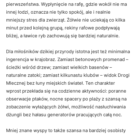
pierwszeństwa. Wypłynięcie na rafę, gdzie wokół nie ma
innej łodzi, oznacza nie tylko spokój, ale i realnie
mniejszy stres dla zwierząt. Żółwie nie uciekają co kilka
minut przed kolejną grupą, rekiny rafowe podpływają
bliżej, a ławice ryb zachowują się bardziej naturalnie.
Dla miłośników dzikiej przyrody istotna jest też minimalna
ingerencja w krajobraz. Zamiast betonowych promenad –
ścieżki wśród drzew; zamiast wielkich basenów –
naturalne zatoki; zamiast kilkunastu klubów – widok Drogi
Mlecznej bez łuny miejskich świateł. Ten charakter
wprost przekłada się na codzienne aktywności: poranne
obserwacje ptaków, nocne spacery po plaży z szansą na
zobaczenie wyłażących żółwi, możliwość nasłuchiwania
dżungli bez hałasu generatorów pracujących całą noc.
Mniej znane wyspy to także szansa na bardziej osobisty