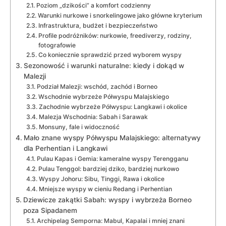
Poziom „dzikości” a komfort codzienny
Warunki nurkowe i snorkelingowe jako główne kryterium
Infrastruktura, budżet i bezpieczeństwo
Profile podróżników: nurkowie, freediverzy, rodziny,
fotografowie
Co koniecznie sprawdzić przed wyborem wyspy
Sezonowość i warunki naturalne: kiedy i dokąd w
Malezji
Podział Malezji: wschód, zachód i Borneo
Wschodnie wybrzeże Półwyspu Malajskiego
Zachodnie wybrzeże Półwyspu: Langkawi i okolice
Malezja Wschodnia: Sabah i Sarawak
Monsuny, fale i widoczność
Mało znane wyspy Półwyspu Malajskiego: alternatywy
dla Perhentian i Langkawi
Pulau Kapas i Gemia: kameralne wyspy Terengganu
Pulau Tenggol: bardziej dziko, bardziej nurkowo
Wyspy Johoru: Sibu, Tinggi, Rawa i okolice
Mniejsze wyspy w cieniu Redang i Perhentian
Dziewicze zakątki Sabah: wyspy i wybrzeża Borneo
poza Sipadanem
Archipelag Semporna: Mabul, Kapalai i mniej znani