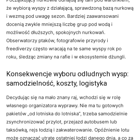
że wybiorą wyspy z działającą, sprawdzoną bazą nurkową
i wezmą pod uwagę sezon. Bardziej zaawansowani
docenią zwykle mniejszą liczbę grup pod wodą i
możliwość dłuższych, spokojnych nurkowań.
Obserwatorzy ptaków, fotografowie przyrody i
freediverzy często wracają na te same wyspy rok po
roku, śledząc zmiany na rafie i w ekosystemie dżungli.
Konsekwencje wyboru odludnych wysp:
samodzielność, koszty, logistyka
Decydując się na mało znany raj, wchodzi się w rolę
własnego organizatora wyprawy. Nie ma tu gotowych
pakietów „od lotniska do lotniska”, trzeba samodzielnie
zsynchronizować przylot, przejazd autobusem lub
taksówką, rejs łodzią i zakwaterowanie. Opóźnienie lotu
może oznaczać utratę ostatniej łodzi danego dnia, a co za