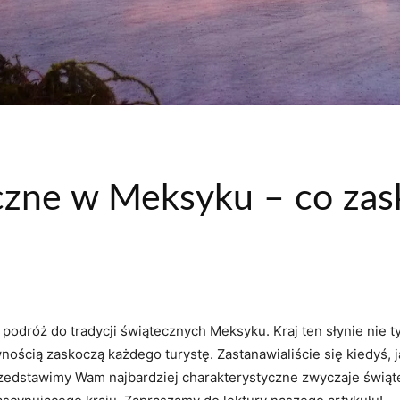
czne w Meksyku – co zask
podróż do tradycji świątecznych Meksyku. Kraj ten słynie nie tyl
wnością zaskoczą każdego turystę. Zastanawialiście się kiedyś
rzedstawimy Wam najbardziej charakterystyczne zwyczaje świą