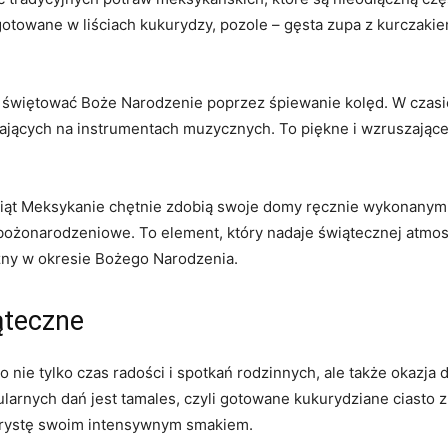
gotowane w liściach kukurydzy, pozole – gęsta zupa z kurczakie
ą świętować Boże Narodzenie poprzez śpiewanie kolęd. W czasie
rających na instrumentach muzycznych. To piękne i wzruszające
iąt Meksykanie chętnie zdobią swoje domy ręcznie wykonanymi 
bożonarodzeniowe. To element, który nadaje świątecznej atmos
czny w okresie Bożego Narodzenia.
ąteczne
nie tylko czas radości i spotkań rodzinnych, ale także okazja 
larnych dań jest tamales, czyli gotowane kukurydziane ciasto 
turystę swoim intensywnym smakiem.