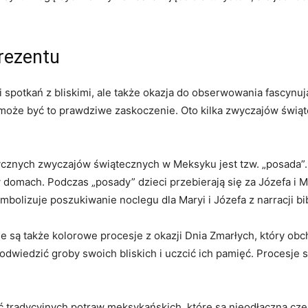
rezentu
i spotkań z bliskimi, ale także okazja do obserwowania fascynuj
 może być to prawdziwe zaskoczenie. Oto kilka zwyczajów świą
tycznych zwyczajów świątecznych w Meksyku jest tzw. „posada”
 w domach. Podczas „posady” dzieci przebierają się za Józefa i M
bolizuje poszukiwanie noclegu dla Maryi i Józefa z narracji bib
 są także kolorowe procesje z okazji Dnia Zmarłych, który obch
dwiedzić groby swoich bliskich i uczcić ich pamięć. Procesje s
ć tradycyjnych potraw meksykańskich, które są nieodłączną cz