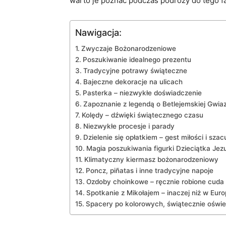
warto je poznać podczas podróży do tego f
Nawigacja:
Zwyczaje Bożonarodzeniowe
Poszukiwanie idealnego prezentu
Tradycyjne potrawy świąteczne
Bajeczne dekoracje na ulicach
Pasterka – niezwykłe doświadczenie
Zapoznanie z legendą o Betlejemskiej Gwia
Kolędy – dźwięki świątecznego czasu
Niezwykłe procesje i parady
Dzielenie się opłatkiem – gest miłości i sza
Magia poszukiwania figurki Dzieciątka Jez
Klimatyczny kiermasz bożonarodzeniowy
Poncz, piñatas i inne tradycyjne napoje
Ozdoby choinkowe – ręcznie robione cuda
Spotkanie z Mikołajem – inaczej niż w Euro
Spacery po kolorowych, świątecznie oświ