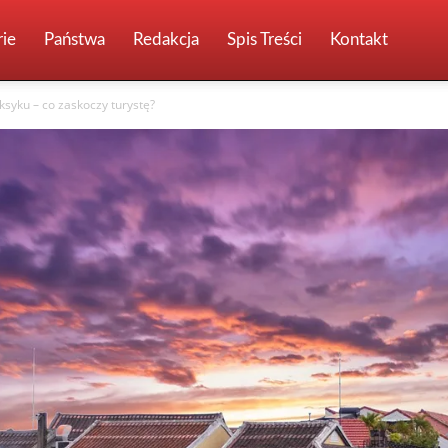
ie
Państwa
Redakcja
Spis Treści
Kontakt
syku – co zaskoczy turystę?