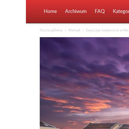
Home
Archiwum
FAQ
Kategor
Strona główna
Meksyk
Zwyczaje świąteczne w Mek