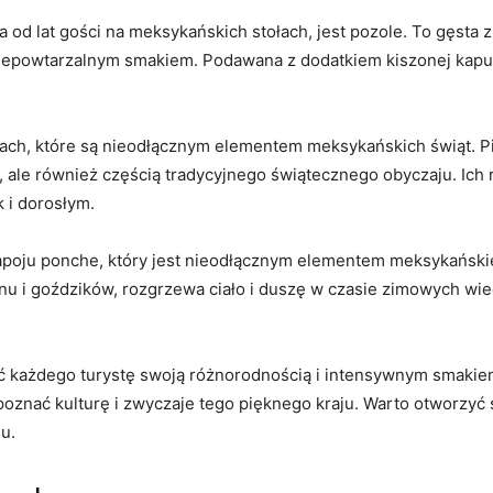
a od lat gości na meksykańskich stołach, jest pozole. To gęsta
epowtarzalnym smakiem. Podawana z dodatkiem kiszonej kapusty
ch, które są nieodłącznym elementem meksykańskich świąt. Piñ
, ale również częścią tradycyjnego świątecznego obyczaju. Ich 
k i dorosłym.
oju ponche, który jest nieodłącznym elementem meksykańskiej
onu i goździków, rozgrzewa ciało i duszę w czasie zimowych wi
ażdego turystę swoją różnorodnością i intensywnym smakiem. 
poznać kulturę i zwyczaje tego pięknego kraju. Warto otworzyć
u.