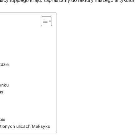
ascynującego kraju. Zapraszamy do lektury naszego artykułu!
zdzie
cunku
us
pie
etlonych ulicach Meksyku