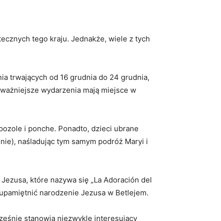
cznych tego kraju. Jednakże, wiele z tych
a trwających od 16 grudnia do 24 grudnia,
jważniejsze wydarzenia mają miejsce w
pozole i ponche. Ponadto, dzieci ubrane
nie), naśladując tym samym podróż Maryi i
Jezusa, które nazywa się „La Adoración del
y upamiętnić narodzenie Jezusa w Betlejem.
eśnie stanowią niezwykle interesujący