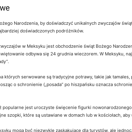
owe
ożego Narodzenia, by doświadczyć unikalnych zwyczajów świąte
najbardziej doświadczonych podróżników.
zwyczajów w Meksyku jest obchodzenie świąt Bożego Narodzeni
e świętowanie odbywa się 24 grudnia wieczorem. W Meksyku, na
ady”.
na których serwowane są tradycyjne potrawy, takie jak tamales, 
rosząc o schronienie („posada” po hiszpańsku oznacza schronie
popularne jest uroczyste święcenie figurki nowonarodzonego 
yjne szopki, które są ustawiane w domach lub w kościołach, ab
yku mogą być niezwykle zaskakujące dla turystów, ale jednocz