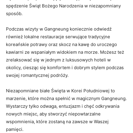
spędzenie Świąt Bożego⁢ Narodzenia w niezapomniany
sposób.
Podczas wizyty w Gangneung koniecznie odwiedź
również lokalne‍ restauracje serwujące tradycyjne
koreańskie potrawy oraz skocz na kawę ⁤do uroczego‍
kawiarni ze wspaniałym widokiem na⁢ morze. Możesz też
zrelaksować‍ się ​w jednym z​ luksusowych hoteli w
okolicy, ciesząc się komfortem i dobrym ‍stylem ​podczas
swojej romantycznej podróży.
Niezapomniane białe Święta w Korei Południowej to
marzenie, które można spełnić w‌ magicznym Gangneung.⁣
Wystarczy tylko odwaga, entuzjazm i chęć odkrywania
‍nowych miejsc, ‍aby ‍stworzyć niepowtarzalne
wspomnienia, które zostaną na ⁤zawsze w Waszej
pamięci.