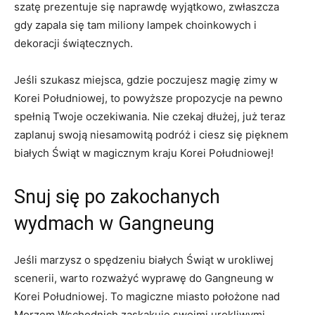
‍szatę prezentuje się naprawdę ​wyjątkowo, zwłaszcza
gdy zapala‍ się tam ‍miliony lampek ​choinkowych ‍i⁣
dekoracji świątecznych.
Jeśli‌ szukasz miejsca, gdzie‍ poczujesz magię zimy w
Korei Południowej, to powyższe ⁤propozycje na pewno
spełnią Twoje ‌oczekiwania. Nie czekaj dłużej, już teraz
zaplanuj swoją‌ niesamowitą podróż i‍ ciesz⁣ się pięknem
białych Świąt ⁢w magicznym kraju Korei Południowej!
Snuj się po ⁤zakochanych
wydmach w ​Gangneung
Jeśli marzysz o‌ spędzeniu białych Świąt w ⁤urokliwej
scenerii, warto rozważyć wyprawę ‌do Gangneung w
Korei Południowej. ‍To magiczne⁢ miasto ⁢położone nad​
Morzem Wschodnich zaskakuje swoimi urokliwymi