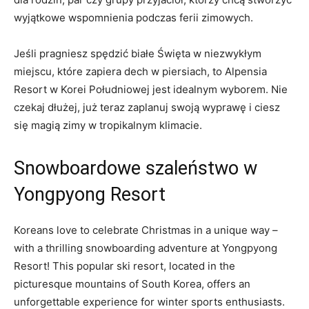
⁣wyjątkowe wspomnienia podczas ferii ‍zimowych.
Jeśli pragniesz spędzić białe Święta w niezwykłym
miejscu, które zapiera dech w piersiach,⁣ to Alpensia
Resort w Korei Południowej‌ jest idealnym wyborem. Nie
czekaj dłużej, już⁣ teraz zaplanuj swoją wyprawę ⁣i ciesz
‌się magią zimy ⁣w tropikalnym klimacie.
Snowboardowe szaleństwo w
Yongpyong Resort
Koreans love to celebrate⁢ Christmas in‌ a⁢ unique way –
with a thrilling snowboarding​ adventure at⁢ Yongpyong
Resort! This ​popular ski resort, located in ⁢the
picturesque⁢ mountains ⁢of South Korea, offers an
⁤unforgettable⁢ experience⁤ for winter sports enthusiasts.