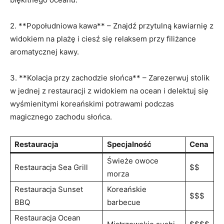
2. **Popołudniowa⁣ kawa** – Znajdź ⁤przytulną kawiarnię ⁤z
widokiem‍ na plażę i ciesź⁢ się relaksem przy filiżance
aromatycznej kawy.
3.‍ **Kolacja przy zachodzie ‌słońca** – Zarezerwuj stolik
w jednej z restauracji ⁢z widokiem ⁣na⁣ ocean ⁢i delektuj się
wyśmienitymi koreańskimi potrawami⁢ podczas
magicznego zachodu słońca.
Restauracja
Specjalność
Cena
Świeże owoce
Restauracja Sea Grill
$$
morza
Restauracja Sunset
Koreańskie
$$$
BBQ
barbecue
Restauracja Ocean