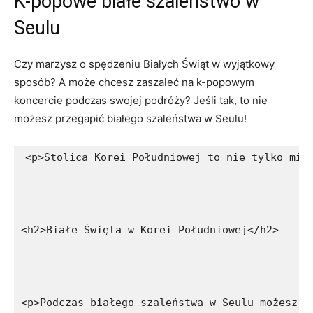
K-popowe białe szaleństwo⁢ w
Seulu
Czy marzysz o spędzeniu Białych ⁤Świąt w wyjątkowy‌
sposób? A może chcesz zaszaleć na k-popowym
koncercie podczas swojej podróży? Jeśli ‍tak, to nie
⁢możesz ‍przegapić białego szaleństwa w Seulu!
<p>Stolica Korei Południowej to nie tylko mie
<h2>Białe Święta w Korei Południowej</h2>
<p>Podczas białego szaleństwa w Seulu możesz s