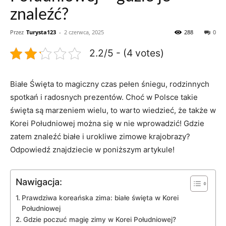
znaleźć?
Przez
Turysta123
-
2 czerwca, 2025
288
0
2.2/5 - (4 votes)
Białe Święta ‍to magiczny czas pełen śniegu, rodzinnych
spotkań i‍ radosnych prezentów. ⁤Choć w​ Polsce takie
święta są‌ marzeniem wielu, to warto wiedzieć, ⁤że także⁢ w
Korei Południowej można się w nie⁢ wprowadzić! Gdzie‌
zatem znaleźć białe i urokliwe zimowe krajobrazy?
Odpowiedź ⁤znajdziecie ​w poniższym artykule!
Nawigacja:
Prawdziwa koreańska zima: ⁢białe⁤ święta⁤ w Korei
Południowej
Gdzie poczuć ‌magię zimy w ‍Korei‍ Południowej?