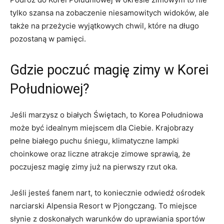
tylko szansa na zobaczenie niesamowitych widoków, ale
także​ na przeżycie wyjątkowych​ chwil, które‌ na długo
pozostaną ​w ⁤pamięci.
Gdzie poczuć ‌magię zimy w ‍Korei‍
Południowej?
Jeśli‍ marzysz o białych‌ Świętach, ⁣to Korea ‌Południowa
może ⁣być idealnym miejscem dla Ciebie. ⁢Krajobrazy
pełne‌ białego⁢ puchu śniegu, klimatyczne lampki⁣
choinkowe oraz liczne atrakcje zimowe sprawią, że
⁢poczujesz magię zimy ​już na pierwszy rzut oka.
Jeśli jesteś fanem nart, to koniecznie odwiedź ośrodek
narciarski Alpensia Resort w ​Pjongczang. To ⁣miejsce
słynie z ⁤doskonałych warunków do uprawiania sportów