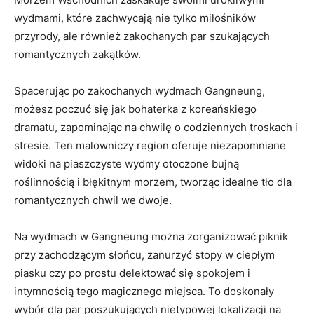
wydmami, które zachwycają nie tylko miłośników‍
przyrody, ale również zakochanych par szukających
romantycznych zakątków.
Spacerując⁢ po⁢ zakochanych wydmach Gangneung,
⁢możesz poczuć się jak bohaterka z koreańskiego
dramatu, zapominając na chwilę o codziennych troskach i​
stresie. Ten malowniczy region ‌oferuje niezapomniane
widoki na piaszczyste​ wydmy otoczone bujną
roślinnością i błękitnym morzem, tworząc⁤ idealne tło dla‌
romantycznych chwil⁣ we dwoje.
Na wydmach w Gangneung można zorganizować piknik
przy zachodzącym słońcu, zanurzyć stopy w ciepłym⁤
piasku czy po prostu delektować się spokojem i
intymnością ⁤tego magicznego ‍miejsca. ⁤To doskonały
wybór dla par poszukujących​ nietypowej lokalizacji na​