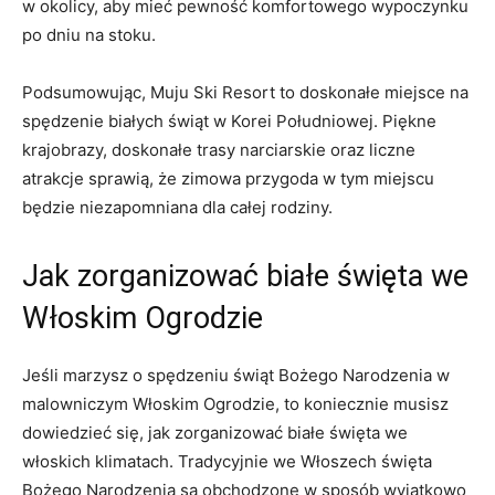
w ‌okolicy, aby mieć ‌pewność komfortowego wypoczynku
po dniu na stoku.
Podsumowując, Muju Ski Resort‍ to doskonałe miejsce na
spędzenie białych świąt w ⁢Korei Południowej. Piękne ​
krajobrazy, doskonałe trasy narciarskie ⁢oraz liczne
atrakcje sprawią, że zimowa‍ przygoda⁢ w tym miejscu
będzie niezapomniana dla całej rodziny.
Jak zorganizować ‌białe święta we
Włoskim⁣ Ogrodzie
Jeśli marzysz o spędzeniu świąt Bożego Narodzenia w
malowniczym Włoskim ⁢Ogrodzie, to koniecznie musisz
dowiedzieć się, jak zorganizować białe święta we
⁤włoskich ‌klimatach. ⁤Tradycyjnie we Włoszech święta
Bożego Narodzenia⁤ są obchodzone ⁤w sposób wyjątkowo