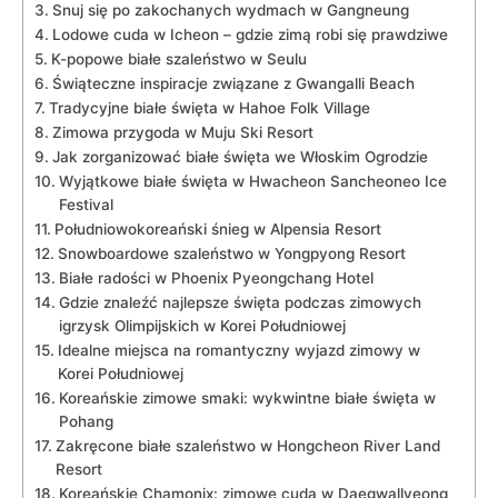
Snuj się po ⁤zakochanych wydmach w ​Gangneung
Lodowe cuda w Icheon – gdzie zimą robi‍ się prawdziwe
K-popowe białe szaleństwo⁢ w Seulu
Świąteczne inspiracje związane z Gwangalli⁤ Beach
Tradycyjne ⁢białe ‍święta w Hahoe Folk Village
Zimowa przygoda w Muju Ski‍ Resort
Jak zorganizować ‌białe święta we Włoskim⁣ Ogrodzie
Wyjątkowe białe ⁣święta w Hwacheon Sancheoneo Ice
Festival
Południowokoreański śnieg w⁣ Alpensia Resort
Snowboardowe szaleństwo w Yongpyong Resort
Białe radości w Phoenix Pyeongchang⁣ Hotel
Gdzie znaleźć najlepsze święta podczas ⁢zimowych
igrzysk Olimpijskich w Korei Południowej
Idealne miejsca na romantyczny wyjazd zimowy w
Korei Południowej
Koreańskie zimowe⁣ smaki: wykwintne białe święta ⁣w⁣
Pohang
Zakręcone białe szaleństwo ‌w Hongcheon ⁢River Land
Resort
Koreańskie Chamonix: zimowe cuda⁤ w Daegwallyeong