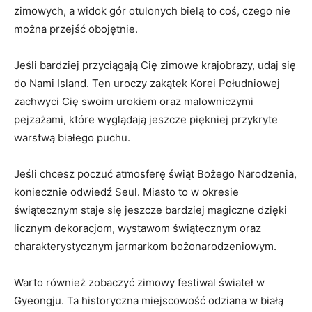
zimowych,‍ a widok gór otulonych​ bielą to coś, ⁣czego nie
można przejść obojętnie.
Jeśli bardziej przyciągają Cię zimowe krajobrazy, ‌udaj się
‍do ​Nami Island. Ten uroczy zakątek ‍Korei Południowej
zachwyci ‍Cię ‌swoim urokiem⁣ oraz malowniczymi
pejzażami, które wyglądają jeszcze piękniej przykryte
warstwą białego puchu.
Jeśli chcesz poczuć atmosferę świąt Bożego ⁢Narodzenia,⁣
koniecznie odwiedź Seul.​ Miasto to w okresie
⁢świątecznym staje się jeszcze bardziej magiczne dzięki⁣
licznym dekoracjom, wystawom świątecznym oraz‌
charakterystycznym jarmarkom bożonarodzeniowym.
Warto również zobaczyć ⁣zimowy festiwal świateł ‍w
Gyeongju. Ta historyczna miejscowość odziana w białą