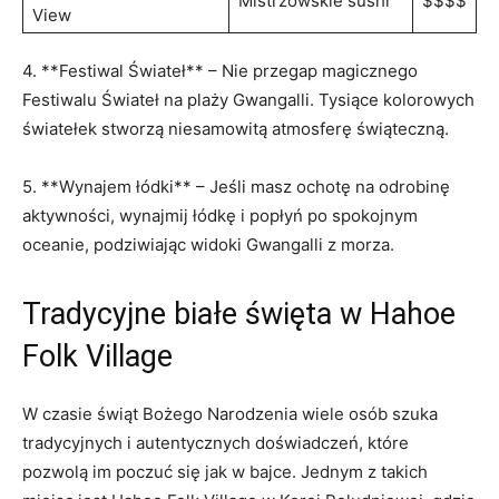
Mistrzowskie sushi
$$$$
View
4. ⁤**Festiwal Świateł** – Nie przegap magicznego
Festiwalu ⁤Świateł na plaży‍ Gwangalli. Tysiące kolorowych
​światełek stworzą ⁤niesamowitą atmosferę świąteczną.
5. **Wynajem łódki** – ⁢Jeśli masz ochotę na⁢ odrobinę
⁣aktywności, wynajmij łódkę i ‌popłyń po spokojnym
oceanie, ‌podziwiając​ widoki Gwangalli ​z ⁣morza.
Tradycyjne ⁢białe ‍święta w Hahoe
Folk Village
W​ czasie świąt Bożego Narodzenia wiele osób ⁢szuka
⁤tradycyjnych i autentycznych ‌doświadczeń, które
pozwolą im poczuć się jak w bajce. Jednym z⁣ takich