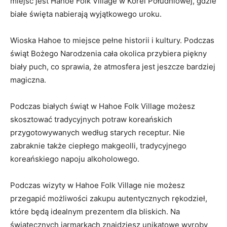
miejsc jest Hahoe Folk Village w Korei Południowej, ‌gdzie​
białe święta nabierają wyjątkowego uroku.
Wioska Hahoe to miejsce pełne historii i kultury. Podczas
⁣świąt Bożego Narodzenia cała okolica ‌przybiera piękny
biały ⁣puch, co ⁣sprawia, że atmosfera jest jeszcze bardziej
magiczna.
Podczas białych świąt w ‌Hahoe Folk Village⁣ możesz
skosztować tradycyjnych⁢ potraw⁣ koreańskich‌
przygotowywanych według starych receptur. Nie
zabraknie także ciepłego makgeolli, ⁣tradycyjnego
koreańskiego‍ napoju alkoholowego.
Podczas wizyty w Hahoe‌ Folk Village nie ⁢możesz
przegapić możliwości zakupu autentycznych rękodzieł,
które będą idealnym prezentem dla bliskich. Na
świątecznych jarmarkach znajdziesz unikatowe wyroby