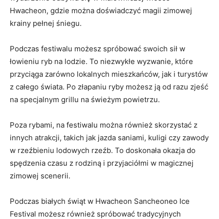
Hwacheon, gdzie można doświadczyć‌ magii zimowej
krainy ​pełnej‌ śniegu.
Podczas‌ festiwalu​ możesz spróbować swoich sił w
łowieniu⁣ ryb na ⁤lodzie. To niezwykłe wyzwanie, które
przyciąga‍ zarówno lokalnych mieszkańców, jak i turystów
⁤z całego‌ świata. Po złapaniu ryby ‌możesz⁤ ją od razu zjeść
na specjalnym grillu na ⁢świeżym powietrzu.
Poza rybami, na ⁣festiwalu można również skorzystać z
innych atrakcji, ⁢takich jak jazda saniami, kuligi czy zawody‌
w rzeźbieniu lodowych rzeźb. To doskonała‍ okazja do
spędzenia czasu ⁤z rodziną ‍i przyjaciółmi w ‌magicznej
zimowej scenerii.
Podczas białych ‌świąt w Hwacheon Sancheoneo‍ Ice‌
Festival możesz‌ również spróbować tradycyjnych⁢