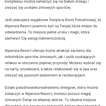
kompleksu można zamarzyć się na białym‌ śniegu i
cieszyć⁣ się urokami zimowych sportów.
Jeśli planujesz wyjątkowe Święta w Korei Południowej, to
Alpensia Resort ⁢powinno być‌ na ​Twojej liście miejsc ⁣do
odwiedzenia. To miejsce​ pełne uroku i⁣ magii, które
zachwyci‌ Cię swoją malowniczością.
Alpensia Resort oferuje liczne ⁤atrakcje‌ zarówno dla⁢
miłośników sportów zimowych,⁢ jak i osób szukających
relaksu w otoczeniu pięknej ⁢przyrody. Możesz wybrać ⁢się
na⁤ narty, snowboard, a także relaksować ⁢się w spa​ oraz
cieszyć się pysznym jedzeniem w restauracjach.
Dzięki⁢ południowokoreańskiemu śniegowi,⁢ który można​
zobaczyć w Alpensia Resort, możesz poczuć ⁣magię
zimowych Świąt na własnej skórze. To idealne miejsce​
dla rodzin, ‌par czy⁤ grupy przyjaciół, którzy chcą stworzyć