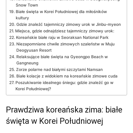
Snow Town
Białe‍ święta w Korei Południowej dla ‍miłośników
⁢kultury
Gdzie znaleźć tajemniczy‍ zimowy urok w Jinbu-myeon
Miejsca,‍ gdzie odnajdziesz tajemniczy zimowy urok:
Koreańskie białe raju w Seoraksan National Park
Niezapomniane chwile zimowych szaleństw w Muju
Deogyusan Resort
Relaksujące białe ​święta ⁢na Gyeongpo Beach w
Gangneung
Zorze polarne nad ‍białymi szczytami Namsan
Białe kolacje⁢ z ⁣widokiem na koreańskie zimowe cuda
Poszukiwanie idealnego śniegu: gdzie znaleźć ‌go w
Korei Południowej?
Prawdziwa koreańska zima: ⁢białe⁤
święta⁤ w Korei Południowej