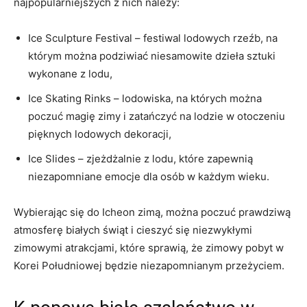
najpopularniejszych z nich⁣ należy:
Ice Sculpture Festival – festiwal lodowych rzeźb, na⁢
którym⁤ można⁤ podziwiać niesamowite⁢ dzieła sztuki
wykonane z‍ lodu,
Ice Skating Rinks⁤ – lodowiska,​ na których​ można ​
poczuć magię zimy i zatańczyć ‍na lodzie w otoczeniu
pięknych lodowych dekoracji,
Ice Slides – zjeżdżalnie z lodu, które zapewnią
niezapomniane emocje dla osób w każdym wieku.
Wybierając się do Icheon zimą, można⁤ poczuć prawdziwą
atmosferę białych świąt i cieszyć⁣ się niezwykłymi
zimowymi atrakcjami, które sprawią, że zimowy pobyt w
Korei Południowej będzie⁣ niezapomnianym przeżyciem.