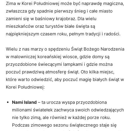
Zima w Korei Południowej może być naprawdę magiczna,
zwłaszcza ⁣gdy spadnie ‍pierwszy‍ śnieg i całe miasto
zamieni się w baśniowy krajobraz. Dla ‌wielu
mieszkańców oraz turystów białe święta‌ są
najpiękniejszym czasem roku, pełnym tradycji i radości.
Wielu‍ z nas marzy o⁢ spędzeniu Świąt Bożego Narodzenia
w malowniczej koreańskiej‌ wiosce, gdzie domy są
przyozdobione świecącymi lampkami i gdzie można⁣
poczuć prawdziwą atmosferę‍ świąt. Oto ‌kilka miejsc,⁣
które warto⁤ odwiedzić, aby poczuć⁣ magię białych ‍świąt⁢ w‍
Korei Południowej:
Nami⁣ Island
– ta urocza⁣ wyspa przyozdobiona
milionami światełek zachwyca⁢ swoich odwiedzających⁣
nie tylko ⁣zimą, ale również w każdej porze ‍roku.
Podczas zimowego sezonu‌ świątecznego staje się