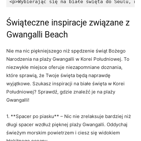
<p>Wybierając się na białe święta do Seulu, mo
Świąteczne inspiracje związane z
Gwangalli⁤ Beach
Nie ma nic ​piękniejszego niż‌ spędzenie świąt Bożego
Narodzenia na plaży Gwangalli ⁣w Korei ⁤Południowej. To
niezwykłe miejsce oferuje niezapomniane ⁤doznania,
które⁣ sprawią, że Twoje święta będą naprawdę
wyjątkowe. Szukasz‍ inspiracji na białe święta‌ w⁣ Korei
Południowej? Sprawdź, gdzie znaleźć je na plaży
Gwangalli!
1. **Spacer po ⁤piasku** – Nic nie zrelaksuje bardziej⁢ niż
długi spacer wzdłuż pięknej plaży Gwangalli.⁣ Oddychaj
świeżym​ morskim powietrzem i ciesz się widokiem
‌błękitnego oceanu.