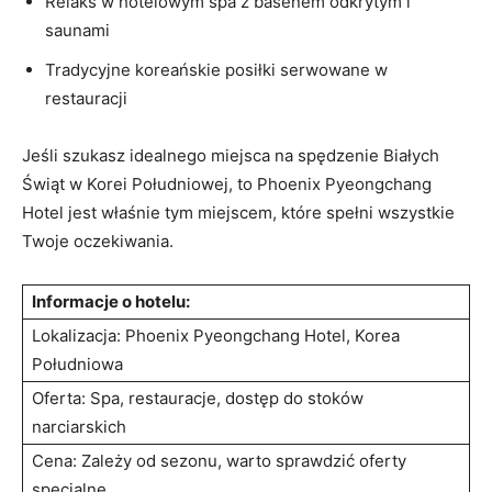
Relaks w hotelowym spa z ⁤basenem odkrytym i
saunami
Tradycyjne ⁤koreańskie posiłki serwowane w
restauracji
Jeśli szukasz idealnego‌ miejsca na spędzenie Białych
Świąt w Korei Południowej, ⁣to Phoenix Pyeongchang
Hotel jest właśnie tym ⁢miejscem, które spełni wszystkie⁣
Twoje ⁤oczekiwania.
Informacje o hotelu:
Lokalizacja: Phoenix ⁢Pyeongchang Hotel, Korea
‍Południowa
Oferta:‌ Spa, restauracje,‌ dostęp do ⁢stoków
narciarskich
Cena: Zależy od sezonu, warto sprawdzić oferty⁤
specjalne