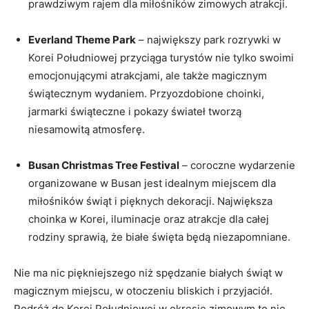
prawdziwym rajem dla ​miłośników zimowych atrakcji.
Everland Theme Park
– największy ‌park rozrywki w
Korei Południowej‍ przyciąga turystów nie tylko swoimi
emocjonującymi ⁢atrakcjami, ‌ale także magicznym
świątecznym wydaniem. Przyozdobione choinki,
jarmarki świąteczne i pokazy świateł tworzą
niesamowitą atmosferę.
Busan ‍Christmas Tree⁤ Festival
– ​coroczne wydarzenie
organizowane w⁣ Busan ⁤jest idealnym ⁣miejscem​ dla
miłośników świąt i pięknych dekoracji. Największa‌
choinka w Korei,⁢ iluminacje oraz atrakcje dla całej
rodziny sprawią, że ​białe święta będą​ niezapomniane.
Nie ma nic piękniejszego niż spędzanie⁤ białych świąt‍ w
magicznym miejscu, w otoczeniu bliskich i przyjaciół.
Podróż do Korei Południowej‍ w okresie zimowym to nie