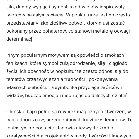
siła, dumny wygląd i symbolika od wieków inspirowały
twórców na całym świecie. W popkulturze jest on często
przedstawiany jako złośliwy potwór, ⁢który musi zostać
pokonany ⁤przez bohaterów, co stanowi metaforę ‌odwagi i
determinacji.
Innym popularnym motywem są opowieści o smokach i
feniksach, które symbolizują odrodzenie,⁢ siłę i ciągłość
życia. Ich obecność w popkulturze często⁣ odnosi się do
tematów przezwyciężania trudności i pokonywania
własnych słabości. Ta symbolika przyciąga twórców ‍i
widzów, budząc emocje‌ i inspirując do​ dalszych ⁤działań.
Chińskie bajki pełne są również magicznych stworzeń, w
tym jednorożców, przemienionych ludzi czy demonów. Te
fantastyczne postacie stanowią niezwykłe źródło
kreatywności dla projektantów mody, twórców filmowych