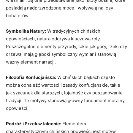
wieśniaki. Są one przedstawiane jako istoty boskie, które
posiadają ​nadprzyrodzone moce i wpływają na losy
bohaterów.
Symbolika Natury:
W tradycyjnych chińskich
opowieściach, natura odgrywa kluczową rolę.
Poszczególne elementy przyrody, takie jak góry, rzeki czy
drzewa, mają głęboki symboliczny wymiar i stanowią
ważny ⁤element narracji.
Filozofia Konfucjańska:
W chińskich bajkach często
można odnaleźć wartości i zasady ⁤konfucjańskie, takie
jak szacunek dla starszych,​ lojalność czy poszanowanie
tradycji. Te motywy ​stanowią główny ‍fundament moralny
opowieści.
Podróż i Przekształcenie:
Elementem
charakterystycznym chińskich opowieści jest motyw