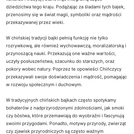
dziedzictwa ⁢tego ⁢kraju. Podążając za śladami‌ tych bajek,
przenosimy się w świat magii, symboliki oraz mądrości
przekazywanej przez ⁣wieki.
W chińskiej tradycji bajki pełnią funkcję nie tylko
rozrywkową, ale również​ wychowawczą, moralizatorską i
przynoszącą nauki. Przekazują one ważne ‍wartości,
uczyły posłuszeństwa, szacunku do starszych, oraz
pokory wobec natury. Poprzez te opowieści Chińczycy
przekazywali swoje doświadczenia i mądrość, pomagając
w‌ rozwoju społecznym i duchowym.
W tradycyjnych chińskich bajkach często spotykamy
bohaterów z nadprzyrodzonymi⁢ zdolnościami, jak smoki
czy bóstwa, które przemawiają do wyobraźni ⁤i fascynują
swoimi przygodami. Ponadto, motywy przyrody, zwierząt
⁤czy zjawisk przyrodniczych są często ważnym