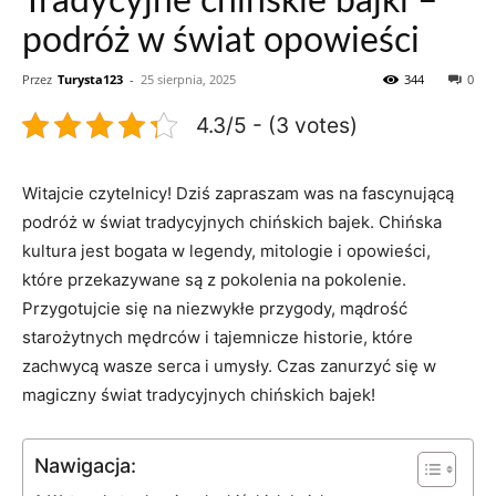
Tradycyjne chińskie bajki –
podróż w świat opowieści
Przez
Turysta123
-
25 sierpnia, 2025
344
0
4.3/5 - (3 votes)
Witajcie czytelnicy! ‌Dziś⁤ zapraszam was na fascynującą
podróż w świat tradycyjnych chińskich‍ bajek.​ Chińska
kultura jest bogata w legendy,⁤ mitologie i opowieści,
które przekazywane są z pokolenia na pokolenie.⁢
Przygotujcie się⁣ na ⁤niezwykłe przygody, mądrość
starożytnych mędrców i tajemnicze historie, które
zachwycą wasze serca i umysły.‌ Czas zanurzyć⁤ się w
magiczny świat tradycyjnych chińskich⁢ bajek!
Nawigacja: