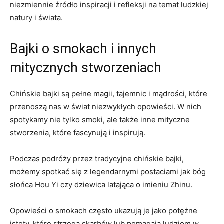
niezmiennie źródło inspiracji i refleksji ⁣na temat ludzkiej
natury i świata.
Bajki o smokach i innych
mitycznych stworzeniach
Chińskie bajki⁢ są pełne magii, tajemnic‍ i mądrości, które
przenoszą nas w świat niezwykłych opowieści. W nich
spotykamy nie tylko smoki, ale także inne mityczne
stworzenia, które fascynują i inspirują.
Podczas podróży przez tradycyjne chińskie bajki,
możemy spotkać się z legendarnymi postaciami jak bóg
słońca Hou Yi ⁣czy dziewica latająca o ⁤imieniu Zhinu.
Opowieści o smokach często ukazują je jako potężne
istoty, które strzegą⁢ skarbów lub pomagają ludziom w