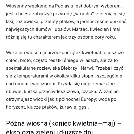
Wiosenny weekend na Podlasiu jest dobrym wyborem,
jeśli chcesz zobaczyć przyrodę „w ruchu”: zieleniące się
łąki, rozlewiska, przeloty ptaków, a jednocześnie uniknąć
największych tłumów i upałów. Marzec, kwiecień i maj
różnią się tu charakterem jak trzy osobne pory roku.
Wczesna wiosna (marzec–początek kwietnia) to jeszcze
chłód, błoto, często resztki śniegu w lasach, ale za to
spektakularne rozlewiska Biebrzy i Narwi. Trzeba liczyć
się z temperaturami w okolicy kilku stopni, szczególnie
nad ranem i wieczorem. Przyda się nieprzemakalne
obuwie, kurtka przeciwdeszczowa, czapka. W zamian
otrzymujesz widoki jak z północnej Europy: woda po
horyzont, klucze ptaków, żurawie, gęsi.
Późna wiosna (koniec kwietnia–maj) –
eksplozja zieleni i dłuższe dni