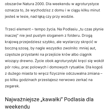
obszarów Natura 2000. Dla weekendu w agroturystyce
oznacza to, że wychodzisz z domu i w ciągu kilku minut
jesteś w lesie, nad łąką czy przy wodzie.
Trzeci element – tempo życia. Na Podlasiu „tu czas płynie
inaczej” nie jest pustym sloganem z folderu. Drogą
krajową przejedziesz szybko, ale wystarczy skręcić w
boczną szosę, by nagle wszystko zwolniło: mniej aut,
częstsze przystanki na przejście krów albo ciągnik
wiozący drewno. Życie obok agroturystyki kręci się wokół
pór roku, prac polowych i domowych rytuałów. Dla kogoś
z dużego miasta to wręcz fizycznie odczuwalna zmiana –
po kilku godzinach przestajesz nerwowo zerkać na
zegarek.
Najważniejsze „kawałki” Podlasia dla
weekendu