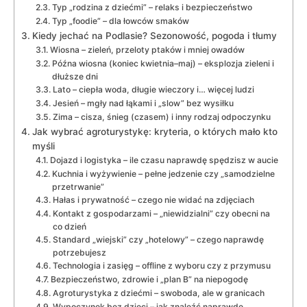
Typ „rodzina z dziećmi” – relaks i bezpieczeństwo
Typ „foodie” – dla łowców smaków
Kiedy jechać na Podlasie? Sezonowość, pogoda i tłumy
Wiosna – zieleń, przeloty ptaków i mniej owadów
Późna wiosna (koniec kwietnia–maj) – eksplozja zieleni i
dłuższe dni
Lato – ciepła woda, długie wieczory i… więcej ludzi
Jesień – mgły nad łąkami i „slow” bez wysiłku
Zima – cisza, śnieg (czasem) i inny rodzaj odpoczynku
Jak wybrać agroturystykę: kryteria, o których mało kto
myśli
Dojazd i logistyka – ile czasu naprawdę spędzisz w aucie
Kuchnia i wyżywienie – pełne jedzenie czy „samodzielne
przetrwanie”
Hałas i prywatność – czego nie widać na zdjęciach
Kontakt z gospodarzami – „niewidzialni” czy obecni na
co dzień
Standard „wiejski” czy „hotelowy” – czego naprawdę
potrzebujesz
Technologia i zasięg – offline z wyboru czy z przymusu
Bezpieczeństwo, zdrowie i „plan B” na niepogodę
Agroturystyka z dziećmi – swoboda, ale w granicach
Wypoczynek bez dzieci – jak znaleźć naprawdę