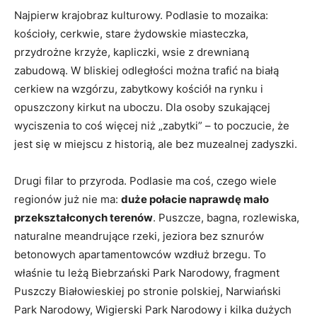
Najpierw krajobraz kulturowy. Podlasie to mozaika:
kościoły, cerkwie, stare żydowskie miasteczka,
przydrożne krzyże, kapliczki, wsie z drewnianą
zabudową. W bliskiej odległości można trafić na białą
cerkiew na wzgórzu, zabytkowy kościół na rynku i
opuszczony kirkut na uboczu. Dla osoby szukającej
wyciszenia to coś więcej niż „zabytki” – to poczucie, że
jest się w miejscu z historią, ale bez muzealnej zadyszki.
Drugi filar to przyroda. Podlasie ma coś, czego wiele
regionów już nie ma:
duże połacie naprawdę mało
przekształconych terenów
. Puszcze, bagna, rozlewiska,
naturalne meandrujące rzeki, jeziora bez sznurów
betonowych apartamentowców wzdłuż brzegu. To
właśnie tu leżą Biebrzański Park Narodowy, fragment
Puszczy Białowieskiej po stronie polskiej, Narwiański
Park Narodowy, Wigierski Park Narodowy i kilka dużych