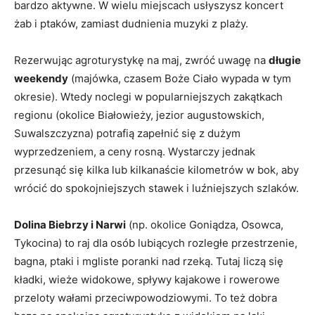
bardzo aktywne. W wielu miejscach usłyszysz koncert
żab i ptaków, zamiast dudnienia muzyki z plaży.
Rezerwując agroturystykę na maj, zwróć uwagę na
długie
weekendy
(majówka, czasem Boże Ciało wypada w tym
okresie). Wtedy noclegi w popularniejszych zakątkach
regionu (okolice Białowieży, jezior augustowskich,
Suwalszczyzna) potrafią zapełnić się z dużym
wyprzedzeniem, a ceny rosną. Wystarczy jednak
przesunąć się kilka lub kilkanaście kilometrów w bok, aby
wrócić do spokojniejszych stawek i luźniejszych szlaków.
Dolina Biebrzy i Narwi
(np. okolice Goniądza, Osowca,
Tykocina) to raj dla osób lubiących rozległe przestrzenie,
bagna, ptaki i mgliste poranki nad rzeką. Tutaj liczą się
kładki, wieże widokowe, spływy kajakowe i rowerowe
przeloty wałami przeciwpowodziowymi. To też dobra