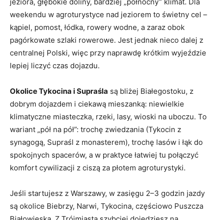
jeziora, głębokie doliny, bardziej „północny” klimat. Dla
weekendu w agroturystyce nad jeziorem to świetny cel –
kąpiel, pomost, łódka, rowery wodne, a zaraz obok
pagórkowate szlaki rowerowe. Jest jednak nieco dalej z
centralnej Polski, więc przy naprawdę krótkim wyjeździe
lepiej liczyć czas dojazdu.
Okolice Tykocina i Supraśla
są bliżej Białegostoku, z
dobrym dojazdem i ciekawą mieszanką: niewielkie
klimatyczne miasteczka, rzeki, lasy, wioski na uboczu. To
wariant „pół na pół”: trochę zwiedzania (Tykocin z
synagogą, Supraśl z monasterem), trochę lasów i łąk do
spokojnych spacerów, a w praktyce łatwiej tu połączyć
komfort cywilizacji z ciszą za płotem agroturystyki.
Jeśli startujesz z Warszawy, w zasięgu 2–3 godzin jazdy
są okolice Biebrzy, Narwi, Tykocina, częściowo Puszcza
Białowieska. Z Trójmiasta szybciej dojedziesz na