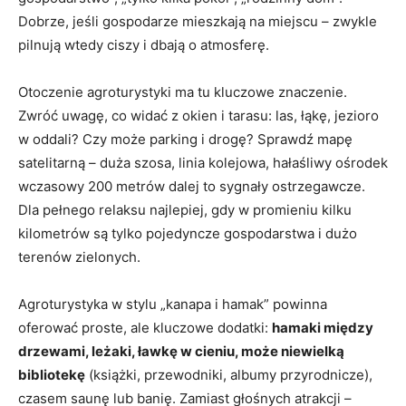
Dobrze, jeśli gospodarze mieszkają na miejscu – zwykle
pilnują wtedy ciszy i dbają o atmosferę.
Otoczenie agroturystyki ma tu kluczowe znaczenie.
Zwróć uwagę, co widać z okien i tarasu: las, łąkę, jezioro
w oddali? Czy może parking i drogę? Sprawdź mapę
satelitarną – duża szosa, linia kolejowa, hałaśliwy ośrodek
wczasowy 200 metrów dalej to sygnały ostrzegawcze.
Dla pełnego relaksu najlepiej, gdy w promieniu kilku
kilometrów są tylko pojedyncze gospodarstwa i dużo
terenów zielonych.
Agroturystyka w stylu „kanapa i hamak” powinna
oferować proste, ale kluczowe dodatki:
hamaki między
drzewami, leżaki, ławkę w cieniu, może niewielką
bibliotekę
(książki, przewodniki, albumy przyrodnicze),
czasem saunę lub banię. Zamiast głośnych atrakcji –