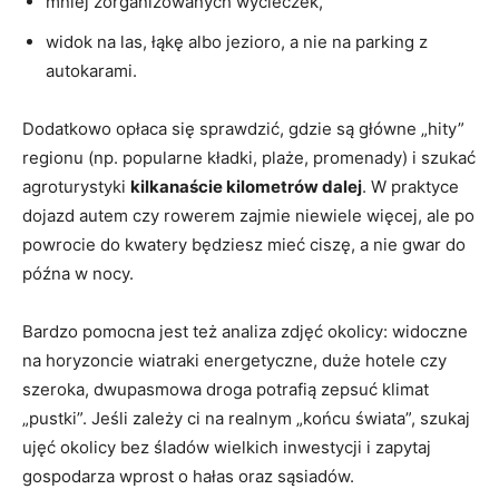
mniej zorganizowanych wycieczek,
widok na las, łąkę albo jezioro, a nie na parking z
autokarami.
Dodatkowo opłaca się sprawdzić, gdzie są główne „hity”
regionu (np. popularne kładki, plaże, promenady) i szukać
agroturystyki
kilkanaście kilometrów dalej
. W praktyce
dojazd autem czy rowerem zajmie niewiele więcej, ale po
powrocie do kwatery będziesz mieć ciszę, a nie gwar do
późna w nocy.
Bardzo pomocna jest też analiza zdjęć okolicy: widoczne
na horyzoncie wiatraki energetyczne, duże hotele czy
szeroka, dwupasmowa droga potrafią zepsuć klimat
„pustki”. Jeśli zależy ci na realnym „końcu świata”, szukaj
ujęć okolicy bez śladów wielkich inwestycji i zapytaj
gospodarza wprost o hałas oraz sąsiadów.