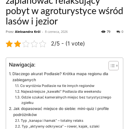
zaplanować relaksujący
pobyt w agroturystyce wśród
lasów i jezior
Przez
Aleksandra Król
-
8 czerwca, 2026
79
0
2/5 - (1 vote)
Nawigacja:
Dlaczego akurat Podlasie? Krótka mapa regionu dla
zabieganych
Co wyróżnia Podlasie na tle innych regionów
Najważniejsze „kawałki” Podlasia dla weekendu
Gdzie szukać kameralnych miejsc bez turystycznego
zgiełku
Jak dopasować miejsce do siebie: mini-quiz i profile
podróżników
Typ „kanapa i hamak” – totalny relaks
Typ „aktywny odkrywca” – rower, kajak, szlaki