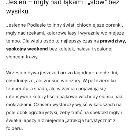
Jesień – mgły nad łąkami i „slow” bez
wysiłku
Jesienne Podlasie to inny świat: chłodniejsze poranki,
mgły nad rzekami, kolorowe lasy i wyraźnie wolniejsze
tempo. Dla wielu osób to najlepszy czas na
prawdziwy,
spokojny weekend
bez kolejek, hałasu i spalonej
słońcem trawy.
Wrzesień bywa jeszcze bardzo łagodny – ciepłe dni,
chłodniejsze, ale znośne wieczory. W październiku
temperatura spada, ale w zamian pojawiają się
intensywne kolory liści i bajkowe wschody słońca nad
mokradłami. Czasem wystarczy wyjść w kaloszach na
pole obok agroturystyki, żeby trafić na spektakl mgły i
światła lepszy niż niejedna „atrakcja turystyczna” z
folderu.