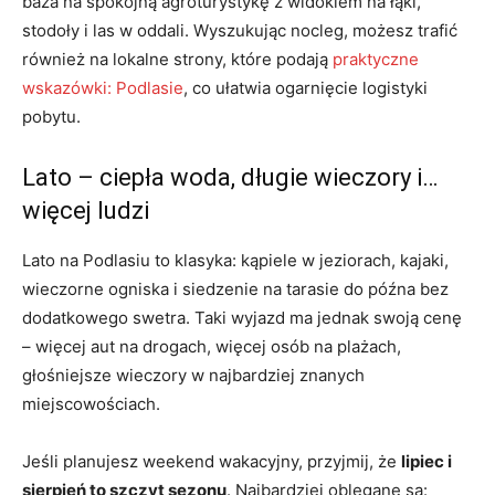
baza na spokojną agroturystykę z widokiem na łąki,
stodoły i las w oddali. Wyszukując nocleg, możesz trafić
również na lokalne strony, które podają
praktyczne
wskazówki: Podlasie
, co ułatwia ogarnięcie logistyki
pobytu.
Lato – ciepła woda, długie wieczory i…
więcej ludzi
Lato na Podlasiu to klasyka: kąpiele w jeziorach, kajaki,
wieczorne ogniska i siedzenie na tarasie do późna bez
dodatkowego swetra. Taki wyjazd ma jednak swoją cenę
– więcej aut na drogach, więcej osób na plażach,
głośniejsze wieczory w najbardziej znanych
miejscowościach.
Jeśli planujesz weekend wakacyjny, przyjmij, że
lipiec i
sierpień to szczyt sezonu
. Najbardziej oblegane są: