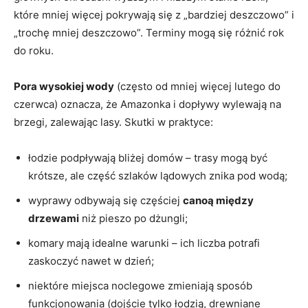
które mniej więcej pokrywają się z „bardziej deszczowo” i
„trochę mniej deszczowo”. Terminy mogą się różnić rok
do roku.
Pora wysokiej wody
(często od mniej więcej lutego do
czerwca) oznacza, że Amazonka i dopływy wylewają na
brzegi, zalewając lasy. Skutki w praktyce:
łodzie podpływają bliżej domów – trasy mogą być
krótsze, ale część szlaków lądowych znika pod wodą;
wyprawy odbywają się częściej
canoą między
drzewami
niż pieszo po dżungli;
komary mają idealne warunki – ich liczba potrafi
zaskoczyć nawet w dzień;
niektóre miejsca noclegowe zmieniają sposób
funkcjonowania (dojście tylko łodzią, drewniane