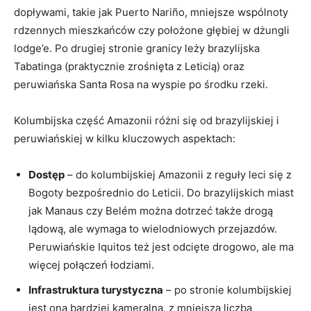
dopływami, takie jak Puerto Nariño, mniejsze wspólnoty
rdzennych mieszkańców czy położone głębiej w dżungli
lodge’e. Po drugiej stronie granicy leży brazylijska
Tabatinga (praktycznie zrośnięta z Leticią) oraz
peruwiańska Santa Rosa na wyspie po środku rzeki.
Kolumbijska część Amazonii różni się od brazylijskiej i
peruwiańskiej w kilku kluczowych aspektach:
Dostęp
– do kolumbijskiej Amazonii z reguły leci się z
Bogoty bezpośrednio do Leticii. Do brazylijskich miast
jak Manaus czy Belém można dotrzeć także drogą
lądową, ale wymaga to wielodniowych przejazdów.
Peruwiańskie Iquitos też jest odcięte drogowo, ale ma
więcej połączeń łodziami.
Infrastruktura turystyczna
– po stronie kolumbijskiej
jest ona bardziej kameralna, z mniejszą liczbą