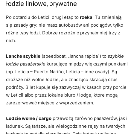
łodzie liniowe, prywatne
Po dotarciu do Leticii drugi etap to
rzeka
. Tu zmieniają
się zasady gry: nie masz autobusów ani pociągów, tylko
różne typy łodzi. Dobrze rozróżnić przynajmniej trzy z
nich.
Lanche szybkie
(speedboat, „lancha rápida”) to
szybkie
łodzie pasażerskie
kursujące między większymi punktami
(np. Leticia – Puerto Nariño, Leticia – inne osady). Są
droższe niż wolne łodzie, ale znacząco skracają czas
podróży. Bilet kupuje się zazwyczaj w kasach przy porcie
w Leticii albo przez lokalne biuro / lodge, które mogą
zarezerwować miejsce z wyprzedzeniem.
Łodzie wolne / cargo
przewożą zarówno pasażerów, jak i
ładunek. Są tańsze, ale wielogodzinne rejsy na twardych
ławkach to coś dla cierpliwych. Dają jednak unikalne