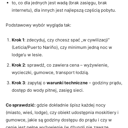
to, co dla jednych jest wadą (brak zasięgu, brak
internetu), dla innych jest najlepszą częścią pobytu.
Podstawowy wybór wygląda tak:
Krok 1
: zdecyduj, czy chcesz spać „w cywilizacji”
(Leticia/Puerto Nariño), czy minimum jedną noc w
lodge’u w lesie.
Krok 2
: sprawdź, co zawiera cena – wyżywienie,
wycieczki, gumowce, transport łodzią.
Krok 3
: zapytaj o
warunki techniczne
– godziny prądu,
dostęp do wody pitnej, zasięg sieci.
Co sprawdzić:
gdzie dokładnie śpisz każdej nocy
(miasto, wieś, lodge), czy obiekt udostępnia moskitiery i
gumowce, jakie są godziny dostępu do prądu i czy w
cenie jest pełne wyżywienie (w dżungli nie zawsze