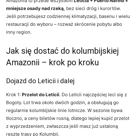
Amazonia to przede wszystkim
Leticia + Puerto Nariño +
mniejsze osady nad rzeką
, bez sieci dróg i kurortów.
Jeśli potrzebujesz codziennej klimatyzacji, basenu i wielu
restauracji do wyboru – rozważ skrócenie pobytu albo
inny region.
Jak się dostać do kolumbijskiej
Amazonii – krok po kroku
Dojazd do Leticii i dalej
Krok 1:
Przelot do Leticii
. Do Leticii najczęściej leci się z
Bogoty. Lot trwa około dwóch godzin, a obsługują go
regularnie kolumbijskie linie lotnicze. W sezonie bywa
tłoczno, a ceny biletów rosną, dlatego lepiej kupić przelot
z wyprzedzeniem, zwłaszcza jeśli masz już ustaloną
resztę trasy po Kolumbii.