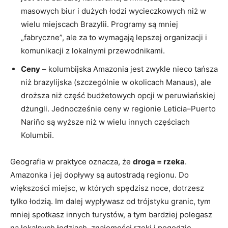
masowych biur i dużych łodzi wycieczkowych niż w
wielu miejscach Brazylii. Programy są mniej
„fabryczne”, ale za to wymagają lepszej organizacji i
komunikacji z lokalnymi przewodnikami.
Ceny
– kolumbijska Amazonia jest zwykle nieco tańsza
niż brazylijska (szczególnie w okolicach Manaus), ale
droższa niż część budżetowych opcji w peruwiańskiej
dżungli. Jednocześnie ceny w regionie Leticia–Puerto
Nariño są wyższe niż w wielu innych częściach
Kolumbii.
Geografia w praktyce oznacza, że
droga = rzeka
.
Amazonka i jej dopływy są autostradą regionu. Do
większości miejsc, w których spędzisz noce, dotrzesz
tylko łodzią. Im dalej wypływasz od trójstyku granic, tym
mniej spotkasz innych turystów, a tym bardziej polegasz
na lokalnych łodziach, znajomości rzeki i pogodzie.