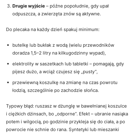
Drugie wyjście
– późne popołudnie, gdy upał
odpuszcza, a zwierzęta znów są aktywne.
Do plecaka na każdy dzień spakuj minimum:
butelkę lub bukłak z wodą (wielu przewodników
doradza 1,5–2 litry na kilkugodzinny wypad),
elektrolity w saszetkach lub tabletki – pomagają, gdy
pijesz dużo, a wciąż czujesz się „pusty”,
przewiewną koszulkę na zmianę na czas powrotu
łodzią, szczególnie po zachodzie słońca.
Typowy błąd: ruszasz w dżunglę w bawełnianej koszulce
i ciężkich dżinsach, bo „odporne”. Efekt – ubranie nasiąka
potem i wilgocią, po godzinie przykleja się do ciała, a po
powrocie nie schnie do rana. Syntetyki lub mieszanki