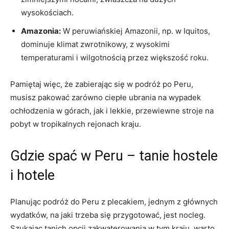
wysokościach.
Amazonia:
W peruwiańskiej Amazonii,​ np. w Iquitos,
dominuje klimat zwrotnikowy, z wysokimi
temperaturami⁣ i wilgotnością przez ⁤większość roku.
Pamiętaj więc, że⁤ zabierając się ‌w podróż po ⁣Peru,
musisz pakować zarówno ⁢ciepłe ubrania na wypadek
ochłodzenia w górach, jak‍ i ‌lekkie, przewiewne stroje na
⁤pobyt w tropikalnych rejonach kraju.
Gdzie spać w Peru – tanie hostele
⁣i hotele
Planując podróż do Peru ⁣z plecakiem, jednym ‌z głównych
⁤wydatków, na jaki trzeba się przygotować, jest nocleg.
Szukając tanich opcji⁢ zakwaterowania ​w tym ‍kraju, warto