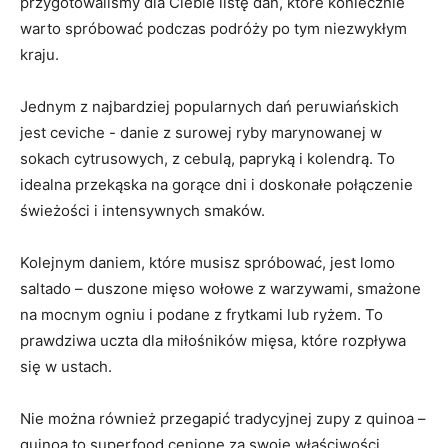
przygotowaliśmy⁣ dla Ciebie listę dań, które koniecznie
warto spróbować ‍podczas podróży po tym niezwykłym⁤
kraju.
Jednym z najbardziej popularnych dań peruwiańskich
jest ceviche ​- danie z surowej ryby marynowanej w
sokach cytrusowych, z cebulą, papryką i kolendrą.⁢ To
idealna‌ przekąska na gorące dni i doskonałe połączenie
świeżości i intensywnych smaków.
Kolejnym daniem, które musisz spróbować, ⁤jest lomo
saltado – duszone‌ mięso ​wołowe z warzywami, smażone
⁢na mocnym​ ogniu i podane z frytkami lub ryżem. To
prawdziwa uczta dla ⁣miłośników‍ mięsa, które rozpływa
⁢się w ustach.
Nie⁢ można⁤ również przegapić tradycyjnej zupy z quinoa –
quinoa to superfood cenione za swoje właściwości