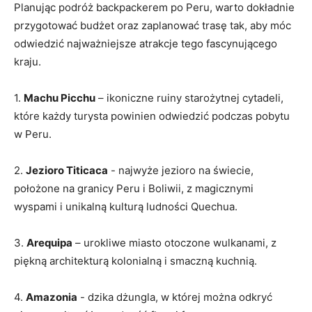
Planując podróż backpackerem po Peru, ‌warto dokładnie
przygotować budżet oraz zaplanować trasę tak, aby móc
odwiedzić⁤ najważniejsze atrakcje tego fascynującego
kraju.
1.⁤
Machu Picchu
– ikoniczne ⁤ruiny‌ starożytnej⁢ cytadeli,
które każdy turysta powinien odwiedzić podczas pobytu
w Peru.
2.‍
Jezioro Titicaca
⁣- najwyże jezioro​ na ‍świecie,
położone na granicy Peru⁣ i Boliwii, z magicznymi
wyspami i unikalną kulturą ludności Quechua.
3.
Arequipa
– urokliwe miasto otoczone wulkanami, z
piękną architekturą kolonialną i‌ smaczną kuchnią.
4.‌
Amazonia
⁢- dzika dżungla, ⁤w której można odkryć