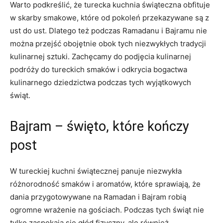
Warto⁤ podkreślić, że turecka kuchnia ⁢świąteczna obfituje
w ⁢skarby smakowe, które od pokoleń przekazywane ⁢są z
‍ust⁣ do ust. Dlatego też podczas Ramadanu i Bajramu nie
można przejść⁤ obojętnie obok tych niezwykłych tradycji
kulinarnej sztuki. Zachęcamy ​do podjęcia kulinarnej
podróży do tureckich smaków i odkrycia bogactwa
kulinarnego ​dziedzictwa ​podczas‌ tych wyjątkowych
świąt.
Bajram –‌ święto, które kończy
post
W tureckiej ​kuchni ⁢świątecznej panuje niezwykła
⁢różnorodność smaków i aromatów, które sprawiają, że
dania przygotowywane ⁤na Ramadan i Bajram robią
ogromne wrażenie na gościach. Podczas tych świąt nie
tylko‍ zaspokaja się ⁣głód fizyczny, ale również