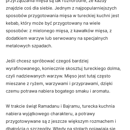
przyrządzania mięsa są tak różnorodne, że​ każdy⁣
znajdzie coś dla siebie. ⁣Jednym z‍ najpopularniejszych
sposobów przygotowania mięsa w tureckiej kuchni jest
‍kebab, który ​może być przygotowany na wiele
⁤sposobów:‍ z ​mielonego mięsa, ⁣z ⁢kawałków mięsa, z
dodatkiem warzyw lub serwowany na specjalnych
metalowych szpadach.
Jeśli chcesz spróbować czegoś bardziej
wyrafinowanego, koniecznie skosztuj tureckiego dolma,
⁤czyli nadziewanych warzyw. Mięso jest tutaj⁤ często
⁢mieszane z ryżem, ⁤warzywami i ‌przyprawami,⁤ dzięki
czemu potrawa nabiera‌ bogatego smaku ​i aromatu.
W trakcie świąt Ramadanu i Bajramu, turecka‍ kuchnia
nabiera⁢ wyjątkowego charakteru, a potrawy
przygotowywane są z jeszcze większym rozmachem i
dbałością o⁤ szczegóły.⁢ Wtedy na stołach pojawiają się