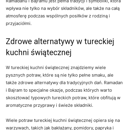
Ramadanu i Bajramu jest pełna tradycji⁢ i symboliki, która
wpływa nie⁤ tylko na wybór składników, ale także na całą
atmosferę podczas wspólnych ⁤posiłków z rodziną‌ i‍
przyjaciółmi.
Zdrowe alternatywy w tureckiej
kuchni świątecznej
W tureckiej kuchni świątecznej znajdziemy wiele⁤
pysznych⁣ potraw,‌ które są nie tylko⁢ pełne smaku,⁢ ale
także​ zdrowe ⁤alternatywy dla tradycyjnych‌ dań. Ramadan
i ⁤Bajram to⁢ specjalne⁤ okazje, ​podczas których warto
skosztować typowych tureckich ​potraw, ⁣które obfitują w
aromatyczne przyprawy i świeże składniki.
Wiele ‌potraw⁢ tureckiej kuchni⁣ świątecznej opiera się‍ na
warzywach, takich jak bakłażany, pomidory, papryka i