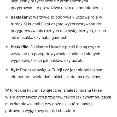
jagnięciny⁤ przyrządzone z aromatycznymi
przyprawami to prawdziwa uczta⁢ dla podniebienia.
Bakłażany:
Warzywo to ​odgrywa kluczową rolę w
tureckiej kuchni⁢ i jest często ‍wykorzystywane do
przygotowywania różnych dań⁢ świątecznych, takich
jak musakka czy baba ganoush.
Płatki filo:
Delikatne i kruche płatki filo⁣ są często
⁣używane do ​przygotowywania słodkich i słonych
‍wypieków, takich jak baklava czy‍ borek.
Ryż:
Podczas świąt w Turcji ryż jest nieodłącznym ​
elementem wielu​ dań, takich jak dolma​ czy pilaw.
W tureckiej kuchni świątecznej znaleźć można także
wiele aromatycznych⁤ przypraw, takich jak cynamon, gałka
muszkatołowa, imbir,‌ czy goździki, które nadają
potrawom wyjątkowy smak i ‍charakter.