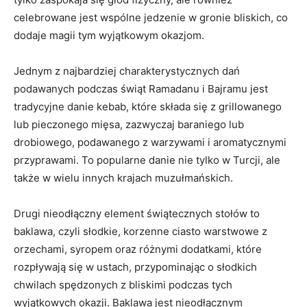
celebrowane jest wspólne jedzenie w gronie bliskich, co
⁢dodaje magii tym wyjątkowym okazjom.
Jednym z najbardziej‌ charakterystycznych dań
podawanych⁢ podczas świąt Ramadanu i Bajramu jest⁢
tradycyjne danie kebab, które ‌składa się z grillowanego
lub pieczonego mięsa,⁤ zazwyczaj baraniego⁢ lub
drobiowego, podawanego z warzywami​ i ⁤aromatycznymi
przyprawami. To popularne danie‌ nie tylko w Turcji, ​ale
także ⁤w wielu innych krajach muzułmańskich.
Drugi ‍nieodłączny‌ element świątecznych⁢ stołów to
baklawa, ⁢czyli słodkie,⁣ korzenne ciasto warstwowe z
orzechami,⁢ syropem oraz różnymi dodatkami, które‍
rozpływają się w ustach, przypominając o⁣ słodkich
chwilach spędzonych z bliskimi podczas tych
wyjątkowych okazji. Baklawa jest ​nieodłącznym