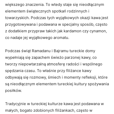
większego ⁤znaczenia. To wtedy staje się nieodłącznym
elementem⁣ świątecznych⁢ spotkań rodzinnych i
towarzyskich. Podczas tych wyjątkowych ⁢okazji kawa jest
przygotowywana i podawana w specjalny ‍sposób, ⁢często
z dodatkiem przypraw takich jak kardamon czy cynamon,
co nadaje ⁢jej wyjątkowego aromatu.
Podczas świąt‌ Ramadanu i Bajramu tureckie domy
wypełniają ​się zapachem ⁣świeżo parzonej kawy,‍ co
tworzy niepowtarzalną atmosferę radości⁣ i wspólnego​
spędzania czasu. To właśnie przy filiżance kawy
‌odbywają się⁣ rozmowy, śmiech i ‍momenty ‍refleksji, które
są⁢ nieodłącznym elementem tureckiej kultury spożywania
posiłków.
Tradycyjnie w tureckiej kulturze kawa‍ jest podawana w
małych, bogato zdobionych filiżankach,⁢ często ⁢w