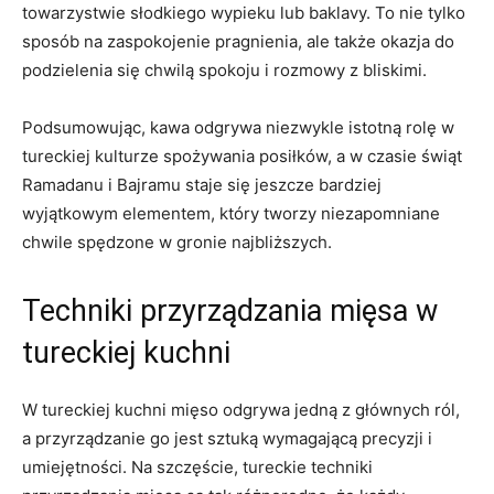
‌towarzystwie słodkiego wypieku lub​ baklavy. ⁣To nie⁣ tylko‍
sposób na ‌zaspokojenie​ pragnienia, ale‍ także okazja do
podzielenia się chwilą⁣ spokoju i rozmowy z⁤ bliskimi.
Podsumowując, kawa ⁣odgrywa niezwykle istotną rolę w
tureckiej kulturze spożywania posiłków, a⁣ w czasie⁤ świąt
Ramadanu i ⁢Bajramu staje się jeszcze⁤ bardziej⁢
wyjątkowym‍ elementem, który tworzy niezapomniane
chwile spędzone w gronie ⁢najbliższych.
Techniki przyrządzania ‌mięsa w
tureckiej kuchni
W tureckiej kuchni⁢ mięso odgrywa jedną z głównych ‌ról,‍
a⁣ przyrządzanie go ​jest sztuką wymagającą ‍precyzji i
umiejętności.⁢ Na szczęście, tureckie ⁣techniki