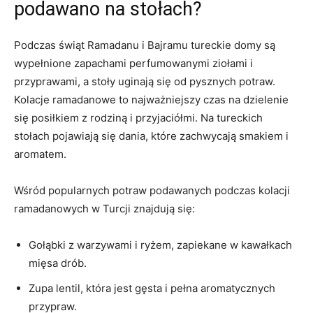
podawano na ⁤stołach?
Podczas świąt Ramadanu i ​Bajramu tureckie domy są
wypełnione ‍zapachami perfumowanymi ziołami i
przyprawami, ‌a stoły uginają się od pysznych potraw.
Kolacje ramadanowe to najważniejszy ​czas⁣ na dzielenie
się posiłkiem z rodziną ⁢i przyjaciółmi. Na tureckich
stołach‍ pojawiają się ⁤dania,‍ które zachwycają‍ smakiem‍ i
aromatem.
Wśród ⁤popularnych potraw⁣ podawanych‌ podczas kolacji
ramadanowych ‍w ⁤Turcji ⁢znajdują się:
Gołąbki z ⁣warzywami i ryżem, zapiekane w‍ kawałkach
mięsa drób.
Zupa lentil, która jest gęsta i pełna aromatycznych
przypraw.