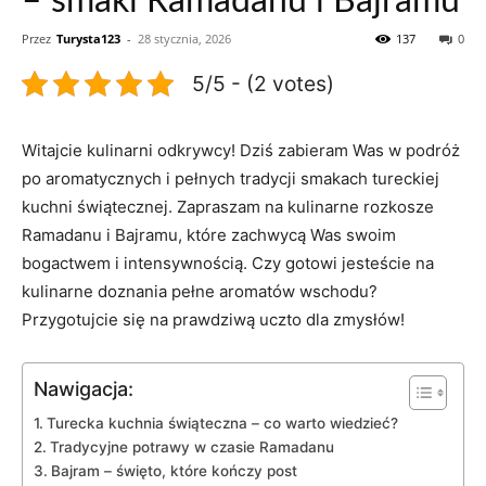
– smaki Ramadanu i Bajramu
Przez
Turysta123
-
28 stycznia, 2026
137
0
5/5 - (2 votes)
Witajcie kulinarni odkrywcy! Dziś zabieram Was w podróż
po ⁤aromatycznych i ‍pełnych tradycji smakach tureckiej
kuchni świątecznej. ⁣Zapraszam​ na​ kulinarne⁤ rozkosze‌
Ramadanu i Bajramu, które zachwycą Was swoim
⁢bogactwem i intensywnością. Czy gotowi jesteście na
kulinarne doznania pełne aromatów wschodu?
Przygotujcie się na⁣ prawdziwą uczto ⁣dla zmysłów!
Nawigacja:
Turecka kuchnia świąteczna – ⁣co warto ⁤wiedzieć?
Tradycyjne potrawy w czasie Ramadanu
Bajram –‌ święto, które kończy post