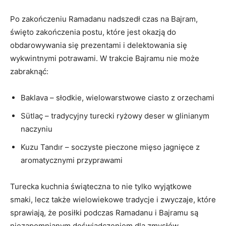
Po zakończeniu Ramadanu‌ nadszedł ⁣czas na Bajram,‍
święto zakończenia ⁣postu, które‍ jest okazją do
obdarowywania się prezentami⁣ i delektowania się
wykwintnymi potrawami.‌ W trakcie Bajramu nie może
zabraknąć:
Baklava – słodkie, wielowarstwowe ciasto z orzechami
Sütlaç – tradycyjny turecki ryżowy deser w ‌glinianym
naczyniu
Kuzu Tandır ⁣– soczyste pieczone mięso⁣ jagnięce z
aromatycznymi przyprawami
Turecka​ kuchnia świąteczna‍ to ⁢nie tylko wyjątkowe
smaki, lecz ​także wielowiekowe tradycje i‍ zwyczaje, które
sprawiają, że posiłki podczas ​Ramadanu i Bajramu ⁣są⁣
niezapomnianym⁤ doświadczeniem dla zmysłów.