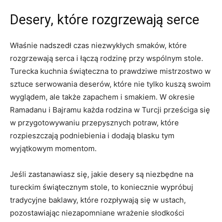
Desery, które rozgrzewają serce
Właśnie nadszedł⁤ czas ⁣niezwykłych smaków, które
⁣rozgrzewają serca i łączą⁣ rodzinę przy wspólnym stole.
Turecka kuchnia świąteczna to prawdziwe mistrzostwo w
sztuce serwowania deserów,⁣ które nie tylko kuszą swoim
wyglądem, ‌ale także⁢ zapachem⁣ i smakiem. W okresie
Ramadanu ‍i Bajramu każda rodzina ​w Turcji prześciga się
‌w​ przygotowywaniu przepysznych potraw, które
rozpieszczają podniebienia i dodają blasku ‌tym
wyjątkowym momentom.
Jeśli zastanawiasz się, jakie desery są ​niezbędne na
tureckim świątecznym stole, to⁤ koniecznie wypróbuj
⁣tradycyjne baklawy,‌ które rozpływają się w ustach,
pozostawiając​ niezapomniane wrażenie słodkości