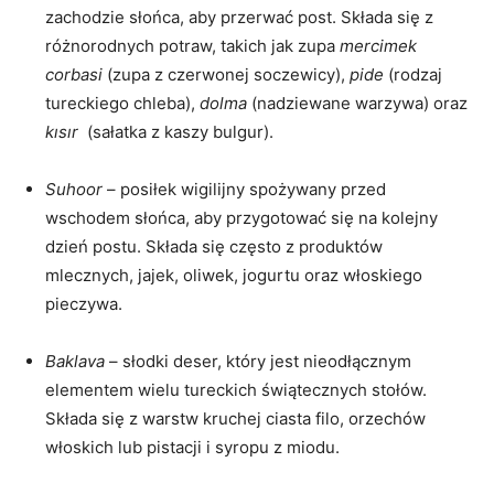
zachodzie ⁣słońca,⁢ aby przerwać post. Składa się z
różnorodnych potraw, takich jak zupa​
mercimek
corbasi
(zupa z czerwonej soczewicy),
pide
(rodzaj
tureckiego chleba),
dolma
​(nadziewane warzywa) oraz
kısır
⁤ (sałatka ⁤z kaszy bulgur).
Suhoor
– posiłek wigilijny spożywany przed ​
wschodem słońca, aby⁢ przygotować się na kolejny
dzień postu. Składa się często z produktów
mlecznych,‌ jajek, oliwek,​ jogurtu oraz włoskiego
pieczywa.
Baklava
– słodki ​deser,‌ który jest nieodłącznym
elementem wielu tureckich​ świątecznych stołów.
Składa się z warstw kruchej ciasta ​filo, orzechów
włoskich lub pistacji i syropu z miodu.