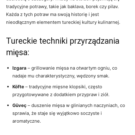
tradycyjne potrawy, ⁤takie⁤ jak baklava, borek czy pilav.
Każda z tych ⁣potraw ma swoją historię i jest
nieodłącznym elementem tureckiej kultury kulinarnej.
Tureckie​ techniki​ przyrządzania‌
mięsa:
Izgara
– grillowanie mięsa ‍na otwartym ogniu, co
nadaje mu charakterystyczny,⁢ wędzony smak.
Köfte
– tradycyjne mięsne klopsiki, często
przygotowywane⁣ z⁣ dodatkiem przypraw⁤ i ziół.
Güveç
– ⁢duszenie mięsa w glinianych naczyniach, co
sprawia, że staje się wyjątkowo soczyste⁣ i
aromatyczne.