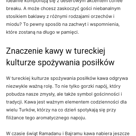
idealnie komponują się z ​deserowym akcentem coffee
breaku. A może chcesz ⁢zaskoczyć gości⁤ niebanalnym​
stosikiem baklawy z różnymi rodzajami orzechów i
‌miodu? To⁤ pewny sposób na zachwyt i wspomnienia,
które zostaną na długo w pamięci.
Znaczenie kawy w​ tureckiej
kulturze spożywania posiłków
W tureckiej kulturze spożywania posiłków kawa odgrywa
niezwykle⁢ ważną ⁢rolę. ⁣To nie tylko gorzki⁤ napój, który‌
pobudza nasze zmysły, ale także symbol ‌gościnności‍ i
tradycji. Kawa⁤ jest ważnym‌ elementem‍ codzienności dla
wielu‍ Turków, którzy na co dzień spotykają się ⁤przy
filiżance ​tego aromatycznego napoju.
W czasie⁣ świąt‍ Ramadanu i Bajramu kawa nabiera jeszcze