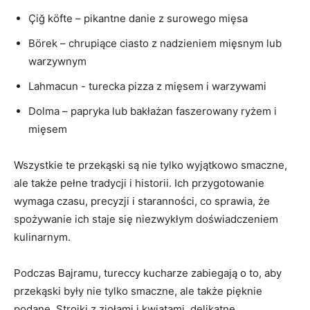
Çiğ köfte – ⁣pikantne danie z surowego mięsa
Börek – chrupiące ciasto⁤ z nadzieniem mięsnym lub
warzywnym
Lahmacun ⁤- turecka​ pizza z⁣ mięsem i warzywami
Dolma – papryka‌ lub ⁣bakłażan faszerowany ryżem i
mięsem
Wszystkie ⁤te przekąski⁢ są nie⁣ tylko wyjątkowo ⁤smaczne,
ale także pełne tradycji i historii. Ich przygotowanie
⁢wymaga czasu, precyzji i ⁢staranności, co sprawia, że
‍spożywanie ich staje⁢ się niezwykłym​ doświadczeniem
⁤kulinarnym.
Podczas Bajramu, tureccy ⁣kucharze zabiegają o to, ⁤aby
‌przekąski były nie⁤ tylko smaczne,‌ ale także pięknie
podane. Stroiki z ziołami i kwiatami, delikatne