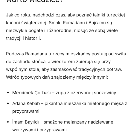
Jak co ⁤roku, nadchodzi czas, aby poznać ⁢tajniki tureckiej
kuchni świątecznej. Smaki Ramadanu⁢ i Bajramu są
niezwykle bogate i różnorodne, niosąc ⁢ze sobą wiele
tradycji i historii.
Podczas Ramadanu‌ tureccy mieszkańcy postują ⁤od świtu
do zachodu słońca, a ⁢wieczorem zbierają się ⁣przy
wspólnym stole,‌ aby ‍zasmakować tradycyjnych potraw.⁣
Wśród typowych dań znajdziemy między innymi:
Mercimek Çorbası – zupa z czerwonej ⁤soczewicy
Adana⁤ Kebab – ⁣pikantna mieszanka‍ mielonego mięsa ⁣z
przyprawami
İmam⁢ Bayıldı –​ smażone ⁤melanzany nadziewane
warzywami⁤ i przyprawami