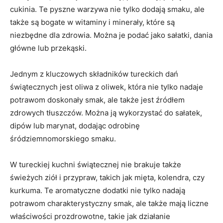
cukinia. Te pyszne⁢ warzywa nie tylko⁢ dodają smaku, ale
także są bogate w witaminy⁢ i​ minerały, które są
niezbędne dla zdrowia. Można‌ je ‍podać jako sałatki, dania
główne lub ‌przekąski.
Jednym ​z kluczowych ‍składników tureckich dań
świątecznych jest oliwa z oliwek, która nie tylko nadaje
potrawom doskonały smak, ale ‍także‍ jest źródłem
zdrowych tłuszczów. Można ją wykorzystać ‍do​ sałatek,
dipów lub⁢ marynat, dodając odrobinę
śródziemnomorskiego smaku.
W‌ tureckiej ‍kuchni świątecznej nie ⁤brakuje ‌także
świeżych⁣ ziół ​i⁢ przypraw, takich jak mięta, kolendra, ‌czy
kurkuma. Te aromatyczne dodatki nie tylko nadają‍
potrawom charakterystyczny smak, ale ⁣także mają liczne‌
właściwości‍ prozdrowotne, takie jak‍ działanie