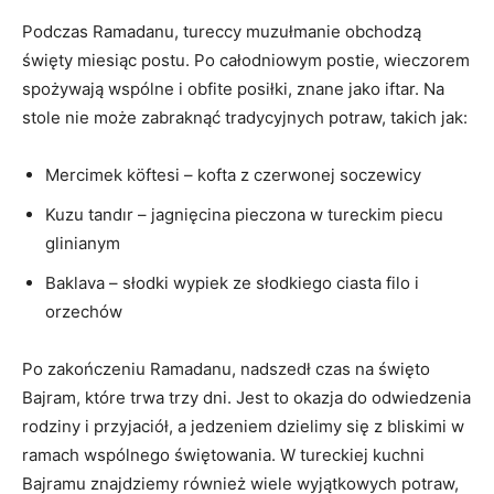
Podczas Ramadanu, tureccy ‌muzułmanie obchodzą ​
święty miesiąc ​postu. Po całodniowym ​postie, wieczorem
spożywają wspólne i obfite‌ posiłki,⁢ znane ⁤jako iftar. Na
stole nie może zabraknąć tradycyjnych potraw, takich jak:
Mercimek köftesi ​– kofta z czerwonej⁣ soczewicy
Kuzu‌ tandır – jagnięcina pieczona ​w ⁢tureckim piecu
glinianym
Baklava – słodki wypiek ze słodkiego⁢ ciasta filo i
orzechów
Po‍ zakończeniu Ramadanu, nadszedł czas ‌na święto⁤
Bajram, które trwa trzy dni. Jest ‌to⁣ okazja do odwiedzenia
rodziny⁤ i ‍przyjaciół, a jedzeniem ‌dzielimy ⁤się z bliskimi⁤ w
ramach ⁣wspólnego świętowania. W tureckiej kuchni
⁤Bajramu​ znajdziemy również wiele wyjątkowych potraw,