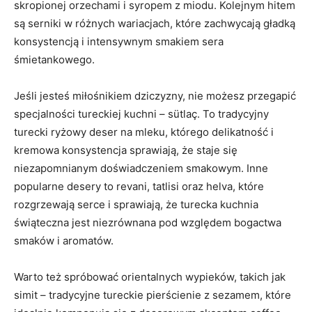
skropionej orzechami i syropem​ z ⁤miodu. Kolejnym hitem
są serniki w różnych wariacjach, które zachwycają gładką
⁢konsystencją⁤ i intensywnym smakiem sera
śmietankowego.
Jeśli jesteś miłośnikiem ⁢dziczyzny, nie możesz ⁢przegapić⁤
specjalności tureckiej kuchni ‍–‍ sütlaç. To tradycyjny
turecki⁢ ryżowy deser na mleku, którego ‍delikatność i⁣
kremowa⁤ konsystencja sprawiają,​ że staje się‍
niezapomnianym doświadczeniem smakowym. Inne
popularne desery to revani, tatlisi oraz helva, które
⁢rozgrzewają serce i ​sprawiają, że‌ turecka kuchnia​
świąteczna jest‍ niezrównana pod względem bogactwa‍
smaków ⁣i aromatów.
Warto też spróbować orientalnych wypieków, takich jak
simit ⁣– tradycyjne tureckie pierścienie z sezamem, ⁣które