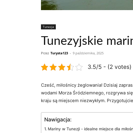
Tunezja
Tunezyjskie mari
Przez
Turysta123
-
9 października, 2025
3.5/5 - (2 votes)
Cześć, ​miłośnicy żeglowania! Dzisiaj zapra
wodami Morza Śródziemnego, rozgrywa się fa
kraju są miejscem​ niezwykłym. Przygotujcie
Nawigacja:
Mariny w ‌Tunezji -⁣ idealne miejsce dla miło