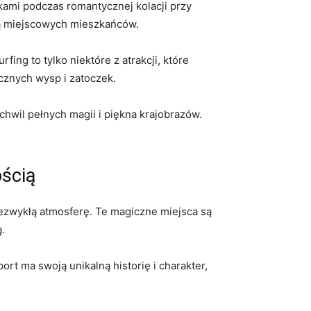
kami⁤ podczas romantycznej kolacji przy
cią ​miejscowych mieszkańców.
g to ⁤tylko ⁢niektóre z atrakcji, ⁣które
cznych wysp i⁣ zatoczek.
wil⁤ pełnych magii​ i piękna krajobrazów.
ością
ezwykłą‌ atmosferę. Te magiczne ‍miejsca są‌
ą.
port ma‍ swoją‍ unikalną ​historię i charakter,