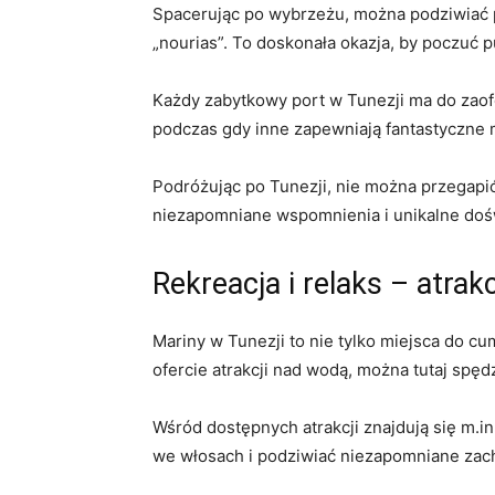
Spacerując po wybrzeżu, ⁤można ‍podziwiać 
„nourias”. To doskonała okazja,‍ by poczuć pu
Każdy zabytkowy port w Tunezji⁢ ma do ⁤zao
podczas‍ gdy inne ⁢zapewniają ‌fantastyczn
Podróżując po Tunezji, nie można przegapić ⁤
niezapomniane wspomnienia⁣ i unikalne doś
Rekreacja i relaks⁢ – atra
Mariny w ‍Tunezji‍ to nie tylko miejsca do cu
ofercie atrakcji‌ nad​ wodą, ⁤można tutaj spęd
Wśród dostępnych⁣ atrakcji ⁢znajdują się m.i
we włosach i podziwiać niezapomniane zac