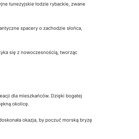
jne tunezyjskie‌ łodzie rybackie, zwane
ntyczne ⁤spacery⁢ o zachodzie słońca,
tyka się‍ z‍ nowoczesnością, tworząc
reacji​ dla mieszkańców. Dzięki bogatej
piękną okolicę.
doskonała okazja, ​by poczuć⁣ morską⁢ bryzę