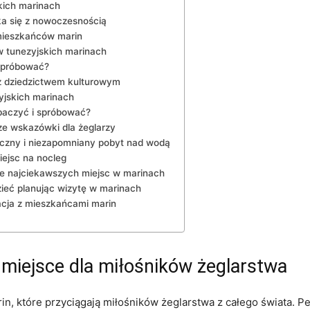
skich marinach
yka się z nowoczesnością
​ mieszkańców marin
 w tunezyjskich marinach
wypróbować?
 z dziedzictwem ‌kulturowym
zyjskich marinach
baczyć i spróbować?
ze wskazówki dla żeglarzy
ieczny ‌i niezapomniany pobyt nad wodą
iejsc na nocleg
enie najciekawszych ⁢miejsc w marinach
zieć planując⁤ wizytę w marinach
acja ⁣z mieszkańcami marin
ne miejsce dla miłośników żeglarstwa
in, które przyciągają miłośników żeglarstwa⁤ z całego świata.​ P