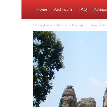
Home
Archiwum
FAQ
Kategor
Strona główna
Tunezja
Tunezyjskie mariny: Życie