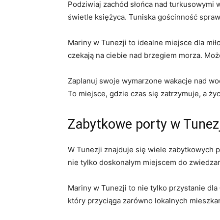
Podziwiaj zachód​ słońca nad ⁤turkusowymi 
świetle księżyca. Tuniska gościnność sprawi
Mariny w Tunezji​ to idealne miejsce dla ⁣mił
czekają na ciebie ‌nad brzegiem morza. Może
Zaplanuj swoje‌ wymarzone wakacje nad wodą
To miejsce, gdzie⁤ czas się zatrzymuje, a 
Zabytkowe porty ‍w ⁢Tunez
W Tunezji znajduje się wiele zabytkowych po
nie ⁣tylko​ doskonałym ⁣miejscem ⁢do zwiedza
Mariny w Tunezji‌ to⁢ nie tylko⁢ przystanie ‍dl
który przyciąga⁣ zarówno lokalnych ⁢mieszkań