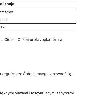
alizacja
mmamet
usse
rba
 Ciebie. ⁤Odkryj uroki żeglarstwa ‍w
zy brzegu⁢ Morza Śródziemnego z pewnością‌
ęknymi plażami‌ i ‌fascynującymi zabytkami.​