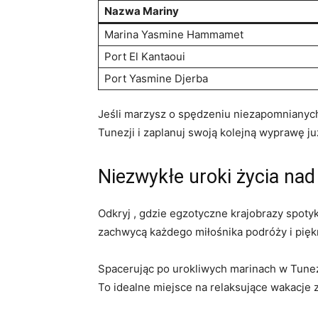
Nazwa Mariny
Marina Yasmine Hammamet
Port El Kantaoui
Port​ Yasmine⁣ Djerba
Jeśli marzysz o spędzeniu ⁤niezapomnianych 
Tunezji i ⁤zaplanuj swoją kolejną ⁣wyprawę ‍już
Niezwykłe uroki ⁣życia nad
Odkryj‌ , gdzie egzotyczne⁣ krajobrazy spoty
zachwycą ⁣każdego ​miłośnika podróży i pię
Spacerując po ‍urokliwych marinach w Tunezj
To idealne miejsce ​na relaksujące wakacje z 