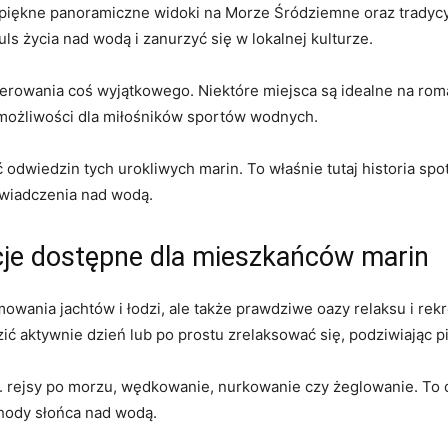
piękne panoramiczne widoki ​na ‍Morze ⁣Śródziemne oraz tradycy
ls⁤ życia nad wodą i zanurzyć się⁤ w lokalnej⁢ kulturze.
ferowania coś wyjątkowego. Niektóre miejsca są idealne na roma
e możliwości dla miłośników sportów wodnych.
odwiedzin tych urokliwych marin. To właśnie‌ tutaj ⁤historia spo
wiadczenia ​nad wodą.
kcje dostępne dla​ mieszkańców marin
mowania jachtów i łodzi, ale także prawdziwe⁤ oazy relaksu ​i ‌rek
zić ​aktywnie dzień lub ⁢po prostu⁤ zrelaksować się, ‌podziwiając 
n. rejsy po⁣ morzu, wędkowanie,⁣ nurkowanie czy żeglowanie. To 
hody słońca nad wodą.