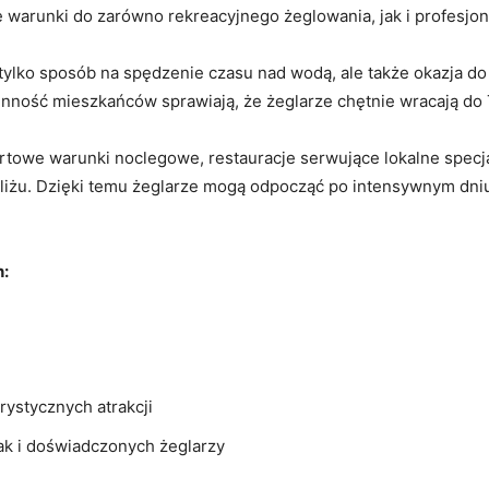
ne warunki do zarówno rekreacyjnego żeglowania, jak ‌i‍ profesjo
ylko sposób na spędzenie czasu nad wodą, ale także okazja do po
ościnność mieszkańców sprawiają, że żeglarze chętnie wracają do 
rtowe warunki noclegowe, restauracje serwujące ⁤lokalne‌ specjał
liżu. Dzięki temu ⁤żeglarze mogą odpocząć po intensywnym ⁢dniu 
h:
urystycznych atrakcji
jak i‌ doświadczonych żeglarzy