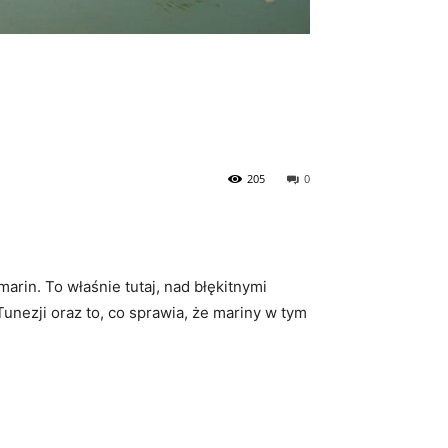
205
0
in. ⁣To właśnie tutaj, ‌nad błękitnymi
ezji ⁤oraz to, co sprawia, ⁣że mariny w tym