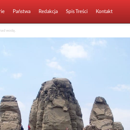
ie
Państwa
Redakcja
Spis Treści
Kontakt
 nad wodą.