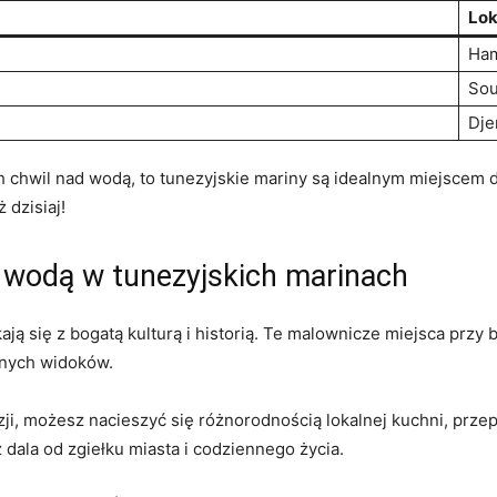
Lok
Ha
So
Dje
chwil ‍nad​ wodą, to tunezyjskie mariny są idealnym miejscem dla
 dzisiaj!
⁤ wodą​ w tunezyjskich marinach
kają się z ‌bogatą kulturą i historią. Te malownicze miejsca pr
knych widoków.
i, możesz nacieszyć się ‍różnorodnością lokalnej kuchni, przepi
dala od zgiełku‍ miasta ‌i codziennego życia.