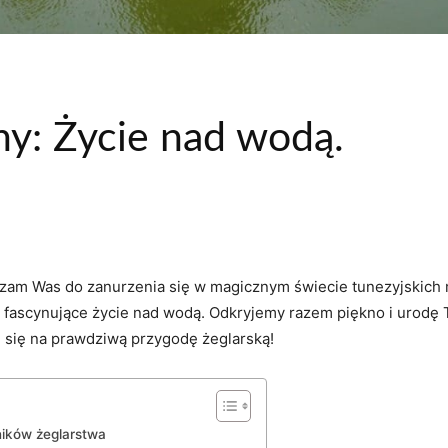
ny: Życie nad wodą.
szam Was do zanurzenia się w magicznym świecie ‍tunezyjskich mar
scynujące życie nad wodą. Odkryjemy⁣ razem piękno​ i urodę Tun
 ​się ‌na prawdziwą przygodę żeglarską!
śników żeglarstwa