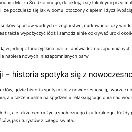
wodami Morza‍ Śródziemnego, ‌delektując się lokalnymi​ przysma
,‍ że ​poczujesz ⁣się jak w domu, otoczony⁤ ciepłem i życzliwoś
ośników sportów‍ wodnych – żeglarstwo, nurkowanie, czy windsurfin
sz ‍także wypożyczyć łódź i ⁢samodzielnie odkrywać⁣ uroki⁣ okoli
 w jednej z tunezyjskich marin i doświadcz niezapomnianych ‍ch
życie nabiera nowych, niezapomnianych barw.
ji – historia spotyka się z nowoczesn
rtów, gdzie historia ⁣spotyka się z nowoczesnością, ⁣tworząc ni
nia, ale także idealne na spędzenie relaksującego dnia ⁣nad⁢ wod
a łodzi, ale‌ także centra życia społecznego i⁢ kulturalnego. Każdy ​
ców, jak i ⁤turystów z całego świata.