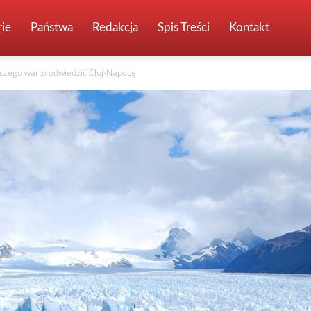
ie
Państwa
Redakcja
Spis Treści
Kontakt
czego warto odwiedzić Cluj-Napocę