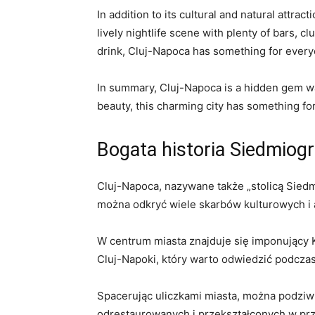
In ‍addition to its ​cultural and‍ natural att
lively nightlife ‍scene with plenty of bars, 
drink,⁤ Cluj-Napoca has something for ever
In summary, Cluj-Napoca​ is a hidden gem​ wai
beauty, this charming city‍ has something f
Bogata historia Siedmiog
Cluj-Napoca, nazywane także „stolicą Siedmi
można odkryć wiele skarbów kulturowych i 
W centrum miasta znajduje się imponujący 
Cluj-Napoki, który warto odwiedzić podczas
Spacerując uliczkami miasta, można podziwia
odrestaurowanych i⁤ przekształconych w przyt