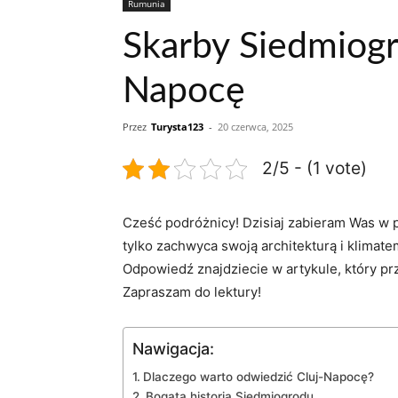
Rumunia
Skarby Siedmiogr
Napocę
Przez
Turysta123
-
20 czerwca, 2025
2/5 - (1 vote)
Cześć podróżnicy! Dzisiaj zabieram Was ⁤w p
tylko zachwyca swoją architekturą i klimat
Odpowiedź znajdziecie w ⁢artykule, który p
Zapraszam do lektury!
Nawigacja:
Dlaczego ⁤warto odwiedzić Cluj-Napocę?
Bogata historia Siedmiogrodu