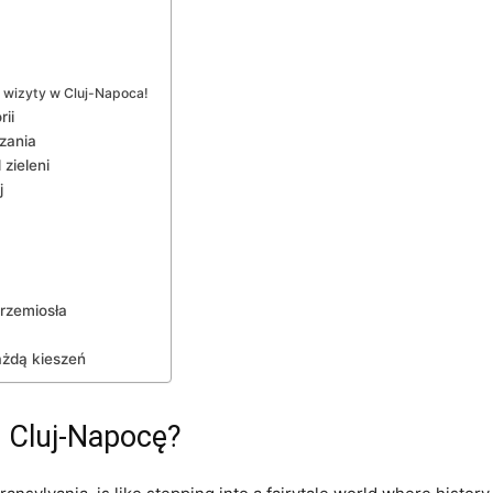
 wizyty w Cluj-Napoca!
ii
zania
zieleni
j
rzemiosła
ażdą kieszeń
ć Cluj-Napocę?