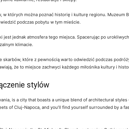
 ‌w których można poznać⁢ historię i⁣ kulturę regionu. Muzeum 
dwiedzić podczas pobytu w tym‌ mieście.
 jest jednak atmosfera tego miejsca. Spacerując po urokliwych
rzalnym klimacie.
 ‍skarbów, ⁤które z pewnością warto odwiedzić ​podczas podróży
wiają, że to miejsce zachwyci każdego miłośnika kultury i histor
ączenie stylów
ia,​ is a city that​ boasts a unique blend of architectural styles 
eets⁣ of ⁣Cluj-Napoca, and you’ll find yourself ‍surrounded by a fa