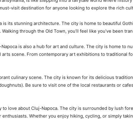
Transylvania, is like stepping into a fairytale world where histo
ust-visit ⁤destination for anyone looking to explore the​ rich cu
 is ​its ⁢stunning architecture. The city is home to beautiful Go
ts. Walking through ⁣the⁤ Old⁤ Town, you’ll feel like you’ve been tr
uj-Napoca is also ⁤a hub for art and culture. The city is​ home t
 arts scene. From contemporary art⁣ exhibitions⁤ to traditional 
rant ⁣culinary scene. The⁢ city is known for its delicious traditio
doughnuts). Be sure ‍to visit one of the​ local restaurants or⁣ ca
enty to love about Cluj-Napoca. The⁣ city ‌is‌ surrounded by lush for
 enthusiasts. Whether you enjoy hiking, cycling, or‌ simply ⁣taking