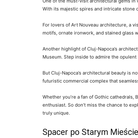
One ‌of the must-visit architectural gems in
With its majestic⁢ spires and intricate stone⁤ c
For lovers‍ of ⁢Art Nouveau architecture, a vis
motifs, ornate ironwork, and stained glass wi
Another highlight of Cluj-Napoca’s architectu
Museum. Step inside to admire ⁢the opulent 
But ⁢Cluj-Napoca’s architectural beauty is not
futuristic commercial⁣ complex that seamless
Whether you’re a fan of Gothic cathedrals, 
enthusiast. So don’t miss‍ the chance to​ ex
truly unique.
Spacer po Starym‍ Mieści