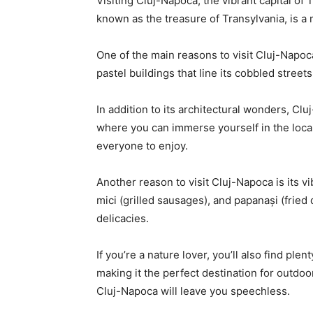
Visiting Cluj-Napoca, the vibrant capital of 
known as the treasure of Transylvania, is a m
One of the ​main reasons to visit Cluj-Napoca
pastel⁣ buildings that line⁢ its cobbled stree
In addition to its⁣ architectural wonders, Cl
where you can immerse yourself in⁢ the local
everyone to enjoy.
Another reason to visit Cluj-Napoca is its vib
mici (grilled sausages), and papanași (fried 
delicacies.
If‌ you’re a nature lover, you’ll also ⁣find pl
making it the perfect destination ‌for outdoor
Cluj-Napoca will leave you speechless.