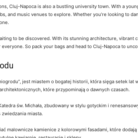
ractions, Cluj-Napoca is also a bustling university town. With a ⁢yo
clubs, and music venues ‍to explore. Whether you’re looking to dan
yone.
ting​ to be discovered. With its stunning architecture, vibrant c
or everyone. So pack your bags and head to‍ Cluj-Napoca to ​unco
rodu
ogrodu”, jest miastem o bogatej historii, która sięga setek lat
architektonicznych, które‌ przypominają o dawnych czasach.
Katedra św. Michała, zbudowany w stylu gotyckim i⁤ renesanso
 zwiedzania miasta.
ć malownicze kamienice z kolorowymi fasadami, ⁢które dodają uro
ulne kawiarnie,‍ restauracje i sklepy.