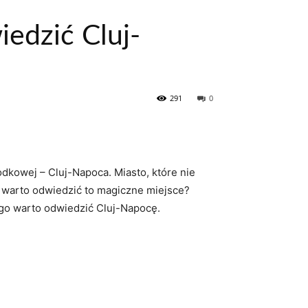
edzić Cluj-
291
0
dkowej – Cluj-Napoca. Miasto,​ które nie
go warto odwiedzić to magiczne miejsce?
ego warto odwiedzić Cluj-Napocę.