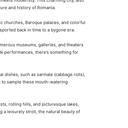
ry meets modernity. This charming city, also
lture and history of Romania.
thic churches, Baroque palaces, and colorful
ansported back in time to‍ a bygone era.
o numerous museums, galleries, and theaters
folk performances, there’s something for
nal dishes, such as sarmale (cabbage‍ rolls),
fes to⁢ sample these⁤ mouth-watering
ests, rolling hills, and picturesque lakes,
 a leisurely stroll, the natural beauty of