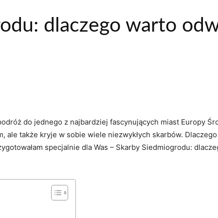
odu: dlaczego warto odwi
odróż do ⁤jednego z najbardziej fascynujących miast Europy Śro
em, ale także kryje w ‌sobie wiele niezwykłych skarbów. Dlacze
rzygotowałam⁣ specjalnie dla Was – Skarby Siedmiogrodu: dlacz