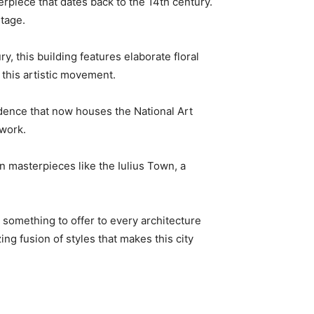
erpiece that dates back to the 14th century.
itage.
ury, this building features elaborate floral
f this artistic movement.
dence that‌ now houses‌ the National Art⁢
dwork.
rn‍ masterpieces like the Iulius Town, a
something to offer ⁤to every architecture
g fusion of styles that makes this city⁢