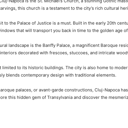
 Cluj-Napoca is the St. Michael’s Church, a stunning Gothic mast
arvings, this church is a testament⁢ to the‌ city’s rich cultural her
it to the Palace of Justice is a must. Built in the early 20th cent
ndows that⁤ will transport you back​ in time to the golden ‌age o
ral⁣ landscape is​ the Banffy Palace,‍ a magnificent Baroque resi
interiors decorated with frescoes, stuccoes, and intricate woo
 ​limited ​to its historic buildings. The city is ⁣also home to mode
ly ​blends‌ contemporary design​ with traditional elements.
Baroque palaces, or avant-garde constructions, Cluj-Napoca has 
plore this hidden gem of Transylvania and discover the mesmerizin
e