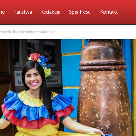
ie
Państwa
Redakcja
Spis Treści
Kontakt
zewodnik dla miłośników malarstwa