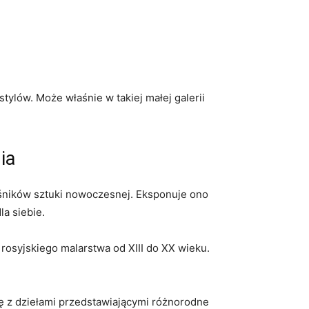
ylów. Może właśnie‍ w‍ takiej małej galerii
ia
śników sztuki ⁢nowoczesnej. Eksponuje ​ono
la siebie.
 ​rosyjskiego malarstwa od XIII do XX wieku.
ę z dziełami przedstawiającymi ⁢różnorodne