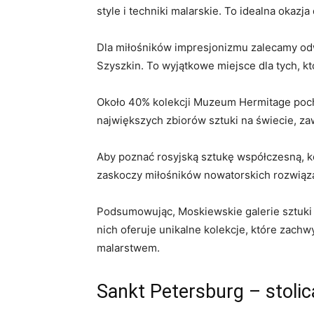
style‍ i techniki⁣ malarskie. ⁣To idealna okaz
Dla ⁣miłośników ​impresjonizmu zalecamy ⁤odw
Szyszkin. ⁢To⁣ wyjątkowe⁢ miejsce dla tych, 
Około ‍40% kolekcji Muzeum Hermitage pochodz
największych zbiorów sztuki na ⁤świecie, za
Aby poznać rosyjską sztukę współczesną, ko
zaskoczy miłośników⁢ nowatorskich ⁣rozwiąz
Podsumowując, Moskiewskie galerie⁣ sztuki to
nich ​oferuje unikalne ‍kolekcje,‍ które zac
malarstwem.
Sankt​ Petersburg​ – stolic