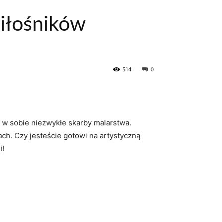
miłośników
514
0
 w sobie​ niezwykłe skarby‌ malarstwa.​
h. Czy jesteście ‍gotowi na ⁢artystyczną
i!