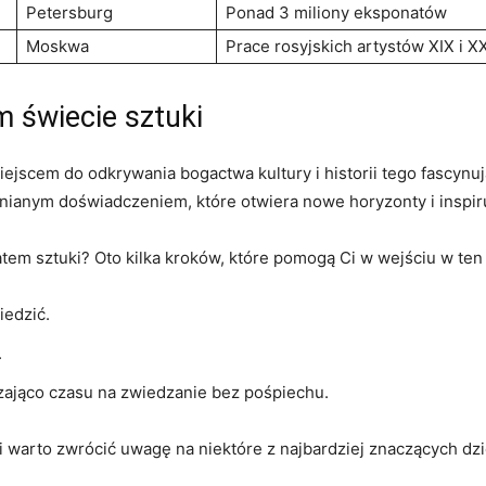
Petersburg
Ponad 3 miliony eksponatów
Moskwa
Prace rosyjskich artystów‍ XIX i ⁢
 świecie⁣ sztuki
ejscem do odkrywania bogactwa kultury ⁤i historii‍ tego fascynu
nianym doświadczeniem, które otwiera‌ nowe horyzonty ⁢i inspi
em sztuki? Oto kilka kroków, które⁤ pomogą Ci w⁣ wejściu ⁣w ⁢ten 
iedzić.
.
czająco czasu na zwiedzanie bez pośpiechu.
 warto zwrócić uwagę na ⁢niektóre ‍z najbardziej znaczących dzieł s