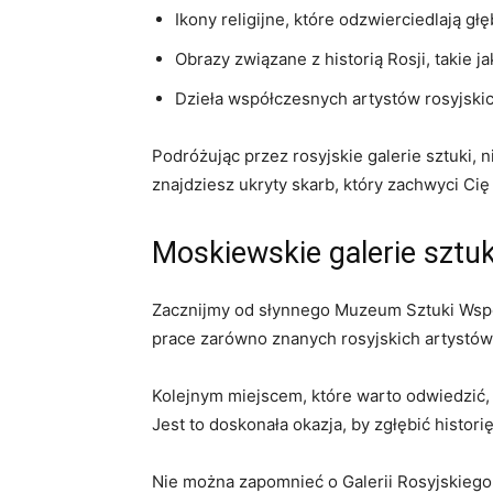
Ikony religijne, które⁤ odzwierciedlają g
Obrazy ⁤związane z historią​ Rosji, takie 
Dzieła ‌współczesnych artystów rosyjskic
Podróżując przez rosyjskie galerie sztuki, n
znajdziesz ukryty skarb, który zachwyci Cię
Moskiewskie⁣ galerie sztuk
Zacznijmy od słynnego⁢ Muzeum Sztuki Współ
prace​ zarówno znanych rosyjskich‌ artystów, j
Kolejnym miejscem, które warto odwiedzić,​ j
Jest‌ to doskonała⁣ okazja, by zgłębić histori
Nie można zapomnieć o Galerii Rosyjskiego 