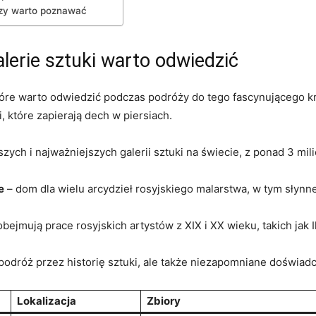
órzy warto poznawać
alerie sztuki warto odwiedzić
które warto odwiedzić podczas podróży do ⁤tego fascynującego kraj
,⁤ które zapierają ‍dech w piersiach.
zych i najważniejszych galerii⁣ sztuki na świecie, z ‌ponad 3 m
e
– dom dla wielu arcydzieł rosyjskiego malarstwa, w tym słynn
 obejmują prace⁣ rosyjskich artystów z XIX‌ i XX wieku,⁢ takich jak I
‍ podróż przez ‍historię sztuki, ale także niezapomniane doświad
Lokalizacja
Zbiory