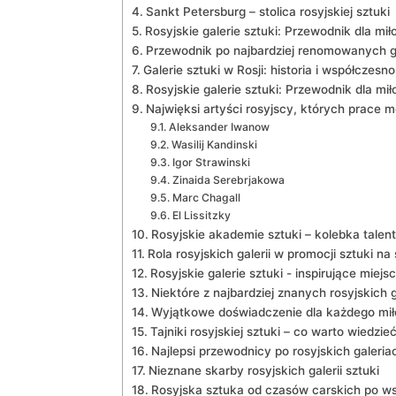
Sankt​ Petersburg​ – stolica rosyjskiej sztuki
Rosyjskie galerie sztuki: Przewodnik dla mi
Przewodnik po najbardziej renomowanych gal
Galerie sztuki w Rosji: historia​ i współczesn
Rosyjskie galerie sztuki: Przewodnik dla⁣ mi
Najwięksi‍ artyści rosyjscy, których prace
Aleksander ‌Iwanow
Wasilij Kandinski
Igor⁤ Strawinski
Zinaida Serebrjakowa
Marc Chagall
El Lissitzky
Rosyjskie akademie sztuki – kolebka talen
Rola‍ rosyjskich galerii w promocji sztuki na
Rosyjskie​ galerie sztuki -⁢ inspirujące miej
Niektóre z ​najbardziej znanych rosyjskich ga
Wyjątkowe doświadczenie dla każdego miło
Tajniki‍ rosyjskiej sztuki – co warto ⁤wiedzi
Najlepsi ⁢przewodnicy po ⁣rosyjskich galeriac
Nieznane skarby rosyjskich galerii sztuki
Rosyjska sztuka⁣ od czasów carskich po w