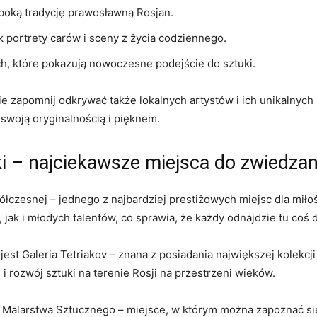
łęboką tradycję prawosławną⁤ Rosjan.
jak portrety carów i sceny z życia codziennego.
h,⁤ które pokazują ⁢nowoczesne podejście do ⁣sztuki.
ie zapomnij odkrywać także lokalnych artystów i ich unikalnych st
 swoją oryginalnością i pięknem.
i⁢ – najciekawsze ​miejsca do‍ zwiedzan
czesnej –⁣ jednego z​ najbardziej prestiżowych miejsc dla miło
ak​ i⁤ młodych⁢ talentów, co ‌sprawia, ‍że każdy odnajdzie tu coś d
est Galeria⁤ Tetriakov – ⁢znana z posiadania największej kolekcji
ę i rozwój sztuki⁣ na terenie Rosji na‍ przestrzeni wieków.
⁢Malarstwa Sztucznego ​– miejsce,⁣ w ⁤którym można zapoznać si