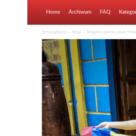
Home
Archiwum
FAQ
Kategor
Strona główna
Rosja
Rosyjskie galerie sztuki: Pr