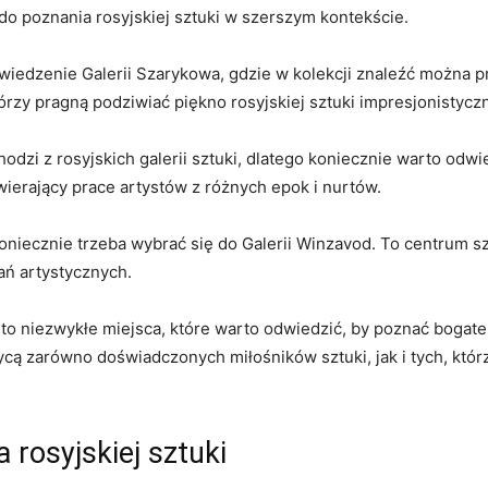
ja do poznania​ rosyjskiej sztuki w⁣ szerszym kontekście.
iedzenie ⁢Galerii‌ Szarykowa, gdzie w kolekcji znaleźć ‍można⁣ pr
którzy pragną podziwiać piękno rosyjskiej sztuki impresjonistyczn
i z rosyjskich galerii sztuki, dlatego koniecznie warto⁣ odwiedzi
wierający prace artystów z różnych epok i nurtów.
niecznie trzeba wybrać​ się do Galerii Winzavod. ⁣To centrum s
ań artystycznych.
‍ niezwykłe⁤ miejsca,‌ które warto odwiedzić,‍ by poznać bogate
hwycą ⁣zarówno doświadczonych miłośników sztuki, ​jak i ​tych, kt
a rosyjskiej sztuki