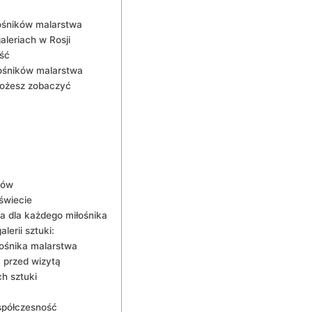
łośników malarstwa
eriach ⁣w Rosji
ość
łośników ‍malarstwa
 możesz zobaczyć
tów
 świecie
sca dla każdego⁢ miłośnika
lerii sztuki:
śnika ‍malarstwa
eć przed wizytą
h​ sztuki
spółczesność