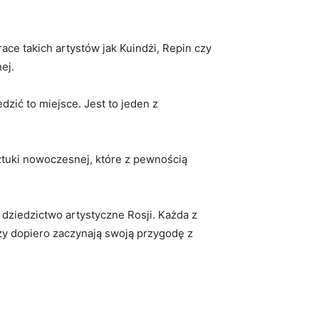
ace takich artystów jak Kuindżi, Repin ​czy
ej.
ć⁤ to miejsce.​ Jest to‍ jeden ‌z
ztuki nowoczesnej, które ‌z pewnością
 dziedzictwo artystyczne Rosji. ‍Każda z
órzy dopiero zaczynają swoją przygodę⁢ z