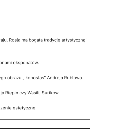
u.‌ Rosja ma bogatą tradycję artystyczną ⁢i ​
ilionami eksponatów.
ego obrazu „Ikonostas” Andreja Rublowa.
lja Riepin czy Wasilij ⁤Surikow.
czenie estetyczne.