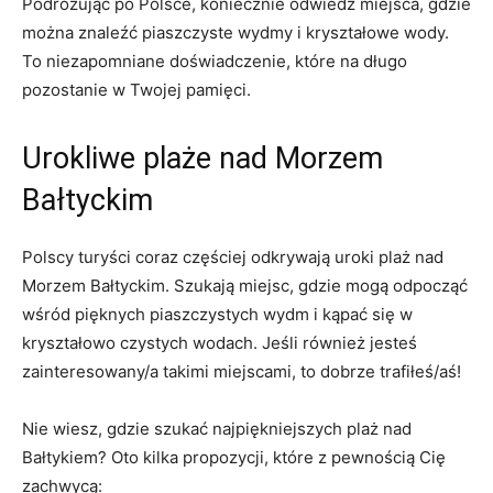
Podróżując po Polsce, koniecznie odwiedź miejsca,⁤ gdzie
można znaleźć piaszczyste wydmy i kryształowe wody.
To niezapomniane doświadczenie, które na długo
⁣pozostanie w Twojej pamięci.
Urokliwe plaże nad Morzem
Bałtyckim
Polscy ⁤turyści coraz częściej odkrywają​ uroki plaż nad
⁤Morzem Bałtyckim. Szukają‍ miejsc, gdzie mogą odpocząć
wśród ⁣pięknych piaszczystych wydm i kąpać się w
kryształowo czystych wodach. Jeśli ‍również jesteś
zainteresowany/a takimi miejscami, to dobrze trafiłeś/aś!
Nie wiesz, gdzie szukać najpiękniejszych plaż​ nad
Bałtykiem? ‍Oto ‍kilka propozycji, które z⁣ pewnością Cię
zachwycą: