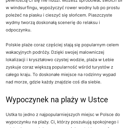
pewnością Ci się nie nudzi. Możesz spróbować swoich⁤ sił
w windsurfingu, wypożyczyć rower wodny lub ⁢po prostu
poleżeć na piasku​ i cieszyć się słońcem. Piaszczyste
wydmy tworzą doskonałą ​scenerię do relaksu i
odpoczynku.
Polskie plaże ⁤coraz częściej stają się popularnym celem
wakacyjnych podróży. Dzięki swojej malowniczej
lokalizacji i kryształowo czystej wodzie, plaża w Łebie
zyskuje coraz większą popularność wśród turystów z
całego kraju. To doskonałe miejsce na ​rodzinny wypad ​
nad morze, gdzie⁢ każdy znajdzie coś dla‍ siebie.
Wypoczynek na ⁤plaży w‍ Ustce
Ustka to jedno z najpopularniejszych miejsc w Polsce do
wypoczynku na plaży. Ci, ⁢którzy poszukują spokojnego i