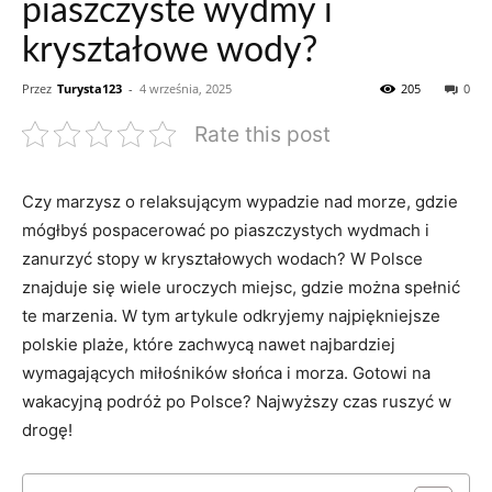
piaszczyste wydmy i
kryształowe wody?
Przez
Turysta123
-
4 września, 2025
205
0
Rate this post
Czy ‍marzysz o relaksującym wypadzie‌ nad morze, ⁣gdzie
mógłbyś pospacerować po piaszczystych wydmach i
zanurzyć stopy w kryształowych⁣ wodach?‍ W Polsce
znajduje się wiele uroczych miejsc, ​gdzie ⁢można spełnić
te ⁣marzenia. W tym artykule odkryjemy najpiękniejsze‍
polskie plaże, które zachwycą nawet‌ najbardziej
wymagających miłośników słońca i morza. Gotowi na
wakacyjną podróż po Polsce? Najwyższy czas⁣ ruszyć w
drogę!