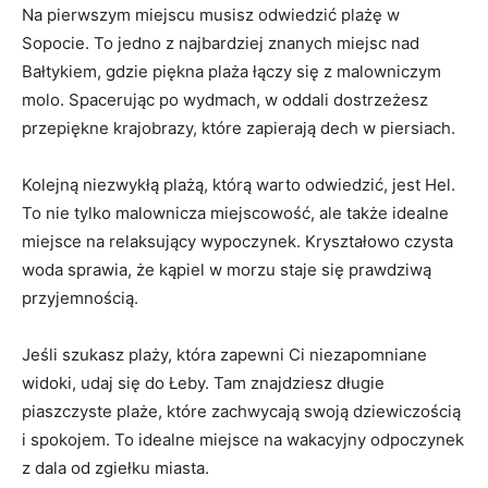
Na‍ pierwszym⁣ miejscu musisz odwiedzić ⁣plażę w
Sopocie. ⁤To jedno z najbardziej znanych miejsc nad
Bałtykiem, gdzie piękna plaża łączy się z malowniczym
molo. Spacerując po wydmach, w oddali dostrzeżesz
przepiękne krajobrazy, które zapierają dech‍ w piersiach.
Kolejną niezwykłą plażą, którą⁤ warto odwiedzić, jest Hel.
To nie tylko ​malownicza miejscowość, ale także ⁤idealne
miejsce na relaksujący wypoczynek. Kryształowo czysta
woda sprawia, ⁢że‍ kąpiel w morzu staje ‌się prawdziwą
⁤przyjemnością.
Jeśli szukasz plaży, która zapewni Ci‍ niezapomniane
widoki, udaj się​ do Łeby. Tam znajdziesz długie
piaszczyste plaże, które zachwycają swoją dziewiczością​
i spokojem. To idealne miejsce na wakacyjny odpoczynek
z dala od zgiełku miasta.