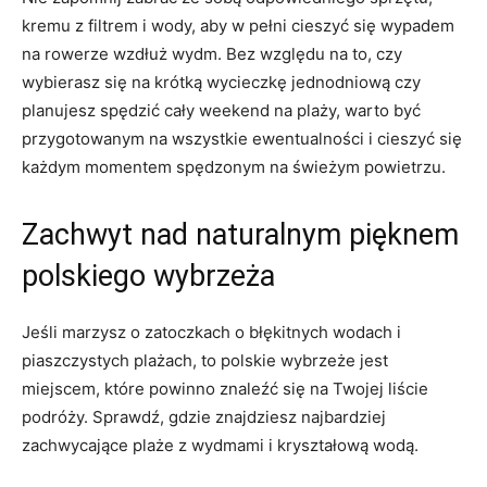
kremu z⁣ filtrem i ​wody, aby w pełni cieszyć się wypadem
na rowerze wzdłuż ‌wydm. Bez względu na⁤ to, czy​
wybierasz się na krótką wycieczkę jednodniową czy
planujesz spędzić cały weekend na‍ plaży, warto⁢ być
przygotowanym na ⁤wszystkie ewentualności i cieszyć się
każdym‌ momentem spędzonym na świeżym powietrzu.
Zachwyt nad ⁤naturalnym pięknem⁣
polskiego wybrzeża
Jeśli marzysz o zatoczkach ⁢o⁣ błękitnych wodach⁤ i
⁣piaszczystych plażach,‍ to polskie wybrzeże jest
miejscem, które ⁢powinno znaleźć się na Twojej liście
podróży.‌ Sprawdź, gdzie znajdziesz ⁣najbardziej
zachwycające plaże z wydmami ⁤i kryształową wodą.