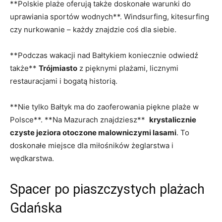
**Polskie plaże ⁤oferują także doskonałe warunki ⁣do
uprawiania sportów wodnych**. Windsurfing, kitesurfing
czy nurkowanie – każdy znajdzie coś dla siebie.
**Podczas wakacji nad Bałtykiem koniecznie odwiedź
także**
Trójmiasto
z pięknymi plażami, licznymi
restauracjami i bogatą historią.
**Nie tylko Bałtyk ma do⁢ zaoferowania piękne plaże w ​
Polsce**. **Na Mazurach ‍znajdziesz** ⁢
krystalicznie
czyste jeziora otoczone ‍malowniczymi lasami
. To
doskonałe ⁢miejsce dla miłośników żeglarstwa i
wędkarstwa.
Spacer po piaszczystych​ plażach
Gdańska