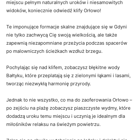
⁤miejscu pełnym naturalnych ‌uroków i niesamowitych
widoków, koniecznie ⁣odwiedź klify‌ Orłowo!
Te imponujące formacje skalne znajdujące się w ⁣Gdyni
nie tylko zachwycą Cię ⁣swoją wielkością, ale także
zapewnią niezapomniane przeżycia podczas spacerów
po malowniczych ścieżkach‌ wzdłuż brzegu.
Pochylając się nad klifem, zobaczysz błękitne wody
Bałtyku,‍ które ⁣przeplatają⁢ się z zielonymi łąkami i​ lasami,
tworząc niezwykłą harmonię przyrody.
Jednak to nie wszystko, co ma do zaoferowania Orłowo –
po zejściu na plażę zobaczysz piaszczyste wydmy, które
dodadzą uroku⁣ temu miejscu i uczynią​ je idealnym dla
miłośników relaksu na świeżym powietrzu.