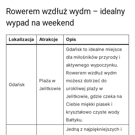
Rowerem wzdłuż wydm‍ – idealny
wypad na weekend
Lokalizacja
Atrakcje
Opis
Gdańsk to idealne ​miejsce
dla ⁣miłośników przyrody i
aktywnego ⁤wypoczynku.
Rowerem wzdłuż wydm
Plaża w
możesz dotrzeć do
Gdańsk
Jelitkowie
urokliwej plaży w
Jelitkowie, gdzie czeka na
Ciebie‌ miękki⁢ piasek i
kryształowo czyste wody
Bałtyku.
Jedną z najpiękniejszych i