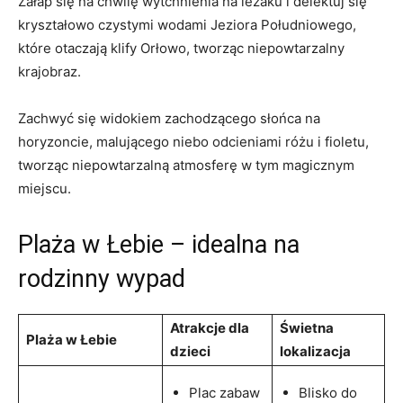
Załap się na chwilę‍ wytchnienia na leżaku i delektuj się
‌kryształowo czystymi⁣ wodami Jeziora Południowego,
które⁤ otaczają ⁣klify Orłowo, tworząc niepowtarzalny
krajobraz.
Zachwyć‍ się widokiem‌ zachodzącego słońca na
horyzoncie, malującego‍ niebo odcieniami różu i fioletu,
tworząc niepowtarzalną atmosferę w‌ tym magicznym
‌miejscu.
Plaża w Łebie – idealna na
rodzinny wypad
Atrakcje⁢ dla
Świetna
Plaża w Łebie
dzieci
lokalizacja
Plac zabaw
Blisko⁤ do‍