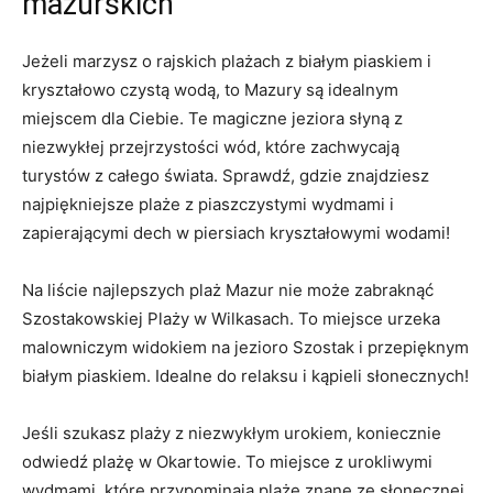
mazurskich
Jeżeli marzysz o​ rajskich ‍plażach z białym piaskiem i
kryształowo czystą wodą, to Mazury są idealnym
miejscem dla Ciebie.​ Te magiczne jeziora słyną z
niezwykłej przejrzystości wód, które ⁤zachwycają
turystów z całego świata. Sprawdź, gdzie znajdziesz
najpiękniejsze⁢ plaże z piaszczystymi wydmami i
zapierającymi dech w⁣ piersiach ⁤kryształowymi ⁢wodami!
Na liście najlepszych plaż Mazur nie może zabraknąć
‍Szostakowskiej Plaży w Wilkasach. To miejsce⁢ urzeka
malowniczym widokiem na jezioro Szostak i przepięknym
białym piaskiem. Idealne do relaksu ​i kąpieli ‍słonecznych!
Jeśli szukasz plaży z niezwykłym urokiem, koniecznie
odwiedź plażę w Okartowie. To miejsce z urokliwymi
wydmami, które​ przypominają plaże znane ze słonecznej