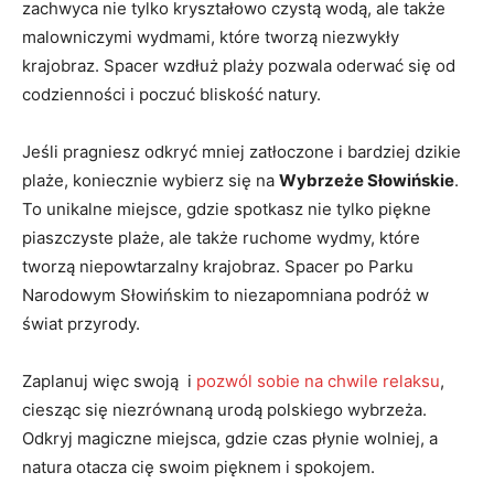
zachwyca nie tylko kryształowo czystą wodą, ale także
malowniczymi ⁣wydmami, które ⁣tworzą niezwykły
krajobraz. Spacer wzdłuż plaży pozwala‌ oderwać się od
codzienności i poczuć bliskość natury.
Jeśli pragniesz odkryć mniej zatłoczone⁤ i bardziej dzikie
plaże, koniecznie wybierz się na
Wybrzeże Słowińskie
.
To unikalne miejsce, gdzie ​spotkasz nie tylko piękne
piaszczyste plaże, ale także ruchome wydmy,⁣ które
tworzą⁢ niepowtarzalny krajobraz. Spacer po⁣ Parku
Narodowym‌ Słowińskim to niezapomniana podróż w
‍świat przyrody.
Zaplanuj więc swoją ⁤ i
pozwól sobie na chwile relaksu
,
ciesząc ⁤się‌ niezrównaną urodą polskiego wybrzeża.
Odkryj magiczne miejsca, gdzie czas płynie wolniej, a
natura otacza cię swoim pięknem i ⁢spokojem.