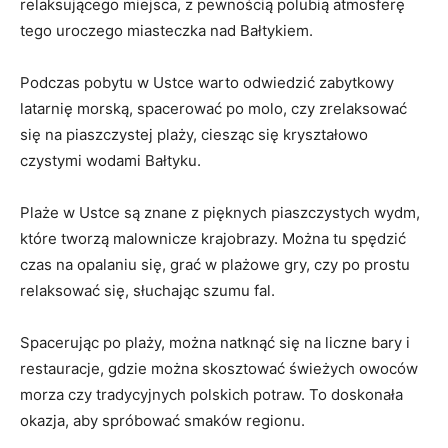
relaksującego miejsca, z pewnością polubią atmosferę
tego ‌uroczego miasteczka nad Bałtykiem.
Podczas pobytu w Ustce warto odwiedzić zabytkowy ​
latarnię morską, spacerować po molo, czy⁢ zrelaksować
się na piaszczystej ⁣plaży, ciesząc ‌się‌ kryształowo
czystymi wodami Bałtyku.
Plaże w ⁤Ustce⁤ są ‌znane z pięknych piaszczystych ⁢wydm,
które tworzą malownicze krajobrazy. Można tu ⁢spędzić​
czas na opalaniu​ się, grać⁢ w plażowe gry, czy po ⁢prostu
relaksować się, słuchając szumu fal.
Spacerując po plaży, można natknąć się na liczne bary i
restauracje, gdzie można​ skosztować świeżych ⁤owoców
morza czy tradycyjnych polskich potraw. To doskonała
okazja, aby ‌spróbować smaków regionu.