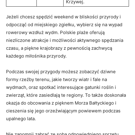
Krzywej.
Jeżeli ​chcesz spędzić weekend w bliskości przyrody ⁣i
‍odpocząć od miejskiego zgiełku,​ wybierz się na wypad
rowerowy wzdłuż wydm.⁢ Polskie ⁣plaże oferują
‍niezliczone atrakcje i możliwości aktywnego⁤ spędzania
czasu, a piękne‍ krajobrazy z pewnością zachwycą⁢
każdego miłośnika‍ przyrody.
Podczas swojej przygody możesz zobaczyć dziwne‌
formy rzeźby terenu, jakie tworzy wiatr i fale na
wydmach,⁢ oraz spotkać‍ interesujące⁣ gatunki roślin i
zwierząt, które zasiedlają te regiony. To także doskonała
okazja do obcowania z pięknem Morza‍ Bałtyckiego i
cieszenia się jego orzeźwiającym powiewem podczas
upalnego lata.
Nie⁣ zapomnij zabrać ze sobą odpowiedniego ⁢sprzętu,