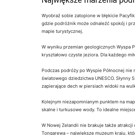
Wyobraź ​sobie zatopione w błękicie Pacyfik
gdzie podróżnik może odnaleźć spokój i przy
mapie ‍turystycznej.
W wyniku przemian geologicznych Wyspa Pół
kryształowo czyste‍ jeziora. Dla każdego miło
Podczas podróży po Wyspie Północnej nie mo
światowego dziedzictwa UNESCO. Słynny Szlak
zapierające dech w piersiach widoki na wulk
Kolejnym ⁤niezapomnianym ⁤punktem na mapi
⁣skalne i turkusowe wody. To idealne miejsce
W Nowej Zelandii nie brakuje także atrakcji d
Tongarewa – największe ⁤muzeum kraju, któr