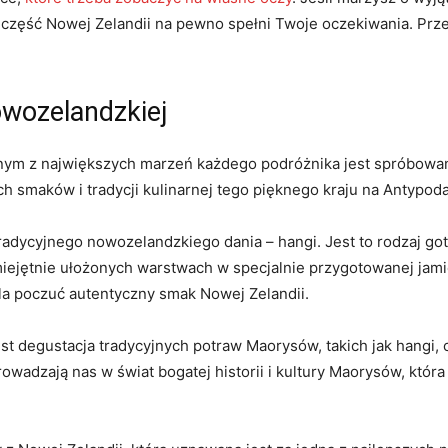
a ⁤część Nowej Zelandii na pewno spełni Twoje oczekiwania. Prze
owozelandzkiej
ym z największych⁣ marzeń każdego podróżnika jest spróbowanie
h smaków i tradycji kulinarnej ⁤tego ‌pięknego kraju na Antypod
radycyjnego nowozelandzkiego dania – ⁢hangi. Jest to rodzaj g
jętnie ułożonych‌ warstwach w specjalnie przygotowanej jamie‌
ala poczuć autentyczny ⁣smak Nowej Zelandii.
degustacja ⁤tradycyjnych potraw⁢ Maorysów,‌ takich jak hangi, c
prowadzają ⁤nas w świat bogatej historii i kultury Maorysów, któr