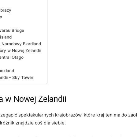
obrazy
n
warau Bridge
Island
 Narodowy⁢ Fiordland
ry w‍ Nowej Zelandii
entral Otago
Auckland
ndii – Sky Tower
a w Nowej Zelandii
zegapić spektakularnych krajobrazów, które kraj​ ten ma do‌ za
różnik znajdzie coś dla ‌siebie.