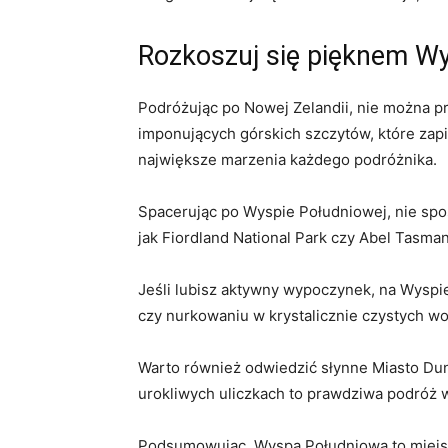
Rozkoszuj się pięknem W
Podróżując po Nowej Zelandii, nie można prz
imponujących górskich szczytów, które zapi
największe marzenia każdego podróżnika.
Spacerując po Wyspie Południowej, nie‌ sposó
jak Fiordland National Park czy ⁢Abel Tasma
Jeśli‌ lubisz aktywny wypoczynek, na Wyspi
czy nurkowaniu w krystalicznie czystych w
Warto również​ odwiedzić słynne Miasto Duned
urokliwych uliczkach to prawdziwa podróż w
Podsumowując, Wyspa⁤ Południowa to miej