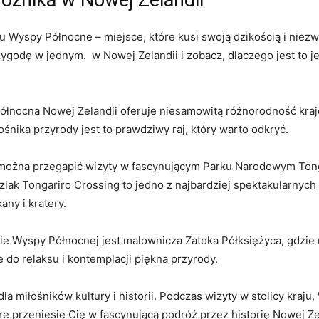
u Wyspy Północne – miejsce, które kusi swoją ‍dzikością i niez
godę w jednym. ⁢ w Nowej​ Zelandii i zobacz, dlaczego jest to ⁢
nocna ‌Nowej Zelandii oferuje niesamowitą różnorodność kraj
śnika⁢ przyrody jest to prawdziwy ‍raj, który warto odkryć.
żna przegapić wizyty w fascynującym ‍Parku Narodowym ‌Tongarir
 Tongariro Crossing to jedno z najbardziej spektakularnych tra
any i kratery.
e Wyspy Północnej ⁣jest malownicza Zatoka Półksiężyca, gdzie⁤
 do relaksu i​ kontemplacji‍ piękna przyrody.
la miłośników​ kultury i historii. Podczas wizyty w stolicy kraju,
e przeniesie Cię w fascynującą podróż przez historię Nowej Ze