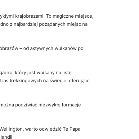
wykłymi krajobrazami. To magiczne miejsce,
jedno z najbardziej pożądanych miejsc na
obrazów​ – od ‌aktywnych wulkanów po
o, który‍ jest wpisany na⁢ listę
s trekkingowych ‌na świecie,​ oferujące ​
 można ‍podziwiać niezwykłe formacje
 Wellington, ⁤warto ‌odwiedzić Te Papa
landii.