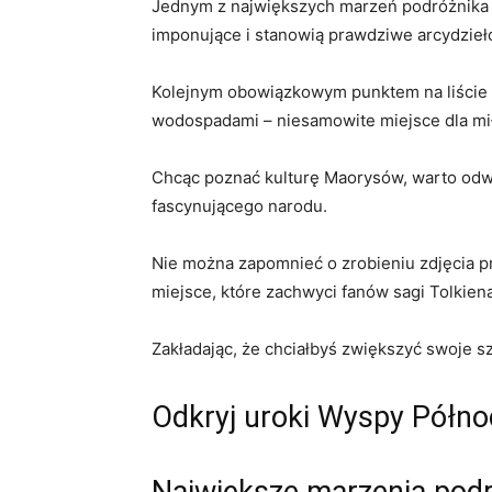
Jednym z ‍największych marzeń podróżnika‌ 
imponujące⁣ i stanowią prawdziwe arcydzieło
Kolejnym ⁢obowiązkowym punktem na liście po
wodospadami – niesamowite miejsce dla mi
Chcąc poznać kulturę Maorysów, warto odwied
fascynującego narodu.
Nie ⁣można zapomnieć​ o⁤ zrobieniu zdjęcia p
miejsce, które zachwyci fanów sagi Tolkiena
Zakładając, że chciałbyś ⁤zwiększyć swoje s
Odkryj uroki Wyspy ‍Półno
Największe marzenia podr