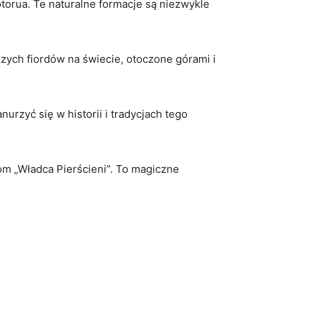
orua.⁤ Te naturalne formacje są niezwykle
jszych fiordów na świecie, otoczone górami i
zyć ‌się w ⁣historii i tradycjach tego
mom „Władca Pierścieni”. To ‌magiczne