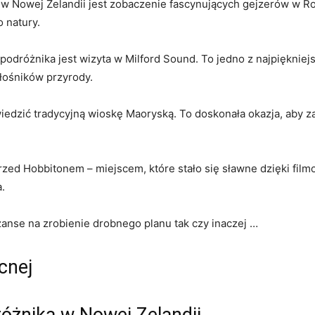
w Nowej Zelandii jest zobaczenie fascynujących gejzerów w Rot
‌ natury.
dróżnika ⁣jest wizyta w Milford‍ Sound.​ To jedno z ​najpięknie
łośników przyrody.
zić tradycyjną wioskę Maoryską. To ⁣doskonała okazja, aby ⁢zanur
rzed Hobbitonem – miejscem, które stało się​ sławne dzięki‌ fil
.
zanse na zrobienie drobnego planu tak czy inaczej …
cnej
óżnika w Nowej Zelandii