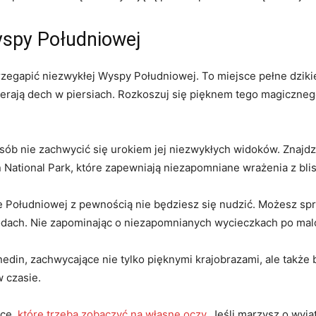
yspy Południowej
egapić niezwykłej Wyspy Południowej. ​To miejsce pełne dzikiej
erają dech w piersiach. Rozkoszuj się pięknem tego magicznego⁣
b nie zachwycić się urokiem jej niezwykłych ⁢widoków. ⁤Znajdzie
n National Park, które zapewniają niezapomniane wrażenia z blis
e Południowej ​z pewnością nie ⁣będziesz się nudzić. Możesz‌ s
odach. Nie zapominając o niezapomnianych wycieczkach po mal
in, zachwycające nie tylko pięknymi⁢ krajobrazami, ​ale także bog
 czasie.
sce,
które trzeba zobaczyć na własne oczy
. Jeśli marzysz o wyją