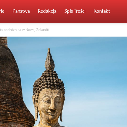
ie
Państwa
Redakcja
Spis Treści
Kontakt
a podróżnika w Nowej Zelandii