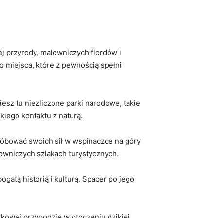
 przyrody, malowniczych‌ fiordów ⁤i
 miejsca, które z‍ pewnością spełni
sz tu ⁤niezliczone parki ‌narodowe, ‍takie
kiego kontaktu z naturą.
próbować swoich sił‌ w wspinaczce na góry
owniczych szlakach turystycznych.
atą historią i kulturą. ‌Spacer po‌ jego
tkowej przygodzie w otoczeniu dzikiej ​