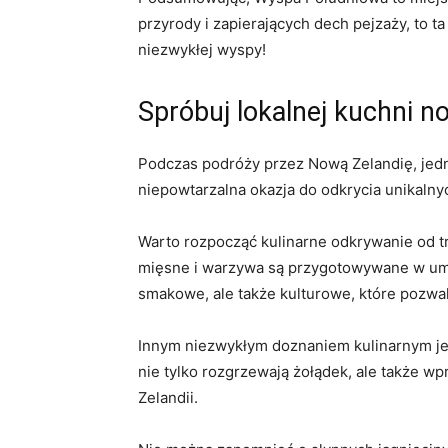
przyrody i zapierających dech pejzaży, to t
niezwykłej wyspy!
Spróbuj lokalnej kuchni n
Podczas podróży przez Nową Zelandię, ‍jedn
niepowtarzalna okazja do odkrycia unikalnyc
Warto rozpocząć ‌kulinarne odkrywanie od t
mięsne i warzywa są przygotowywane w umie
smakowe, ‍ale‌ także kulturowe, ⁣które pozw
Innym niezwykłym doznaniem kulinarnym jest ‌
⁣nie tylko rozgrzewają żołądek, ale‌ także ⁣w
Zelandii.