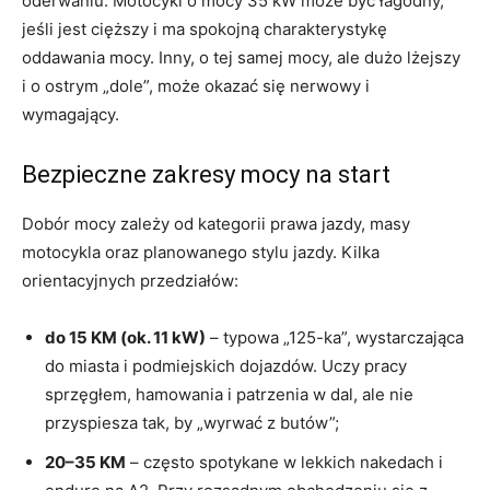
oderwaniu. Motocykl o mocy 35 kW może być łagodny,
jeśli jest cięższy i ma spokojną charakterystykę
oddawania mocy. Inny, o tej samej mocy, ale dużo lżejszy
i o ostrym „dole”, może okazać się nerwowy i
wymagający.
Bezpieczne zakresy mocy na start
Dobór mocy zależy od kategorii prawa jazdy, masy
motocykla oraz planowanego stylu jazdy. Kilka
orientacyjnych przedziałów:
do 15 KM (ok. 11 kW)
– typowa „125-ka”, wystarczająca
do miasta i podmiejskich dojazdów. Uczy pracy
sprzęgłem, hamowania i patrzenia w dal, ale nie
przyspiesza tak, by „wyrwać z butów”;
20–35 KM
– często spotykane w lekkich nakedach i