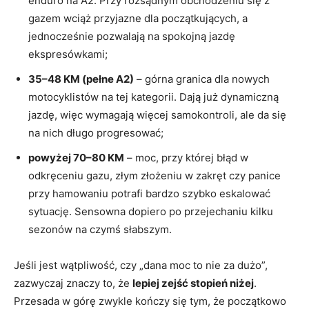
enduro na A2. Przy rozsądnym obchodzeniu się z
gazem wciąż przyjazne dla początkujących, a
jednocześnie pozwalają na spokojną jazdę
ekspresówkami;
35–48 KM (pełne A2)
– górna granica dla nowych
motocyklistów na tej kategorii. Dają już dynamiczną
jazdę, więc wymagają więcej samokontroli, ale da się
na nich długo progresować;
powyżej 70–80 KM
– moc, przy której błąd w
odkręceniu gazu, złym złożeniu w zakręt czy panice
przy hamowaniu potrafi bardzo szybko eskalować
sytuację. Sensowna dopiero po przejechaniu kilku
sezonów na czymś słabszym.
Jeśli jest wątpliwość, czy „dana moc to nie za dużo”,
zazwyczaj znaczy to, że
lepiej zejść stopień niżej
.
Przesada w górę zwykle kończy się tym, że początkowo