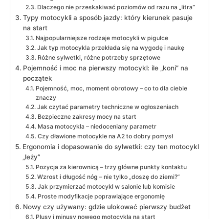
Dlaczego nie przeskakiwać poziomów od razu na „litra”
Typy motocykli a sposób jazdy: który kierunek pasuje
na start
Najpopularniejsze rodzaje motocykli w pigułce
Jak typ motocykla przekłada się na wygodę i naukę
Różne sylwetki, różne potrzeby sprzętowe
Pojemność i moc na pierwszy motocykl: ile „koni” na
początek
Pojemność, moc, moment obrotowy – co to dla ciebie
znaczy
Jak czytać parametry techniczne w ogłoszeniach
Bezpieczne zakresy mocy na start
Masa motocykla – niedoceniany parametr
Czy dławione motocykle na A2 to dobry pomysł
Ergonomia i dopasowanie do sylwetki: czy ten motocykl
„leży”
Pozycja za kierownicą – trzy główne punkty kontaktu
Wzrost i długość nóg – nie tylko „doszę do ziemi?”
Jak przymierzać motocykl w salonie lub komisie
Proste modyfikacje poprawiające ergonomię
Nowy czy używany: gdzie ulokować pierwszy budżet
Plusy i minusy nowego motocykla na start