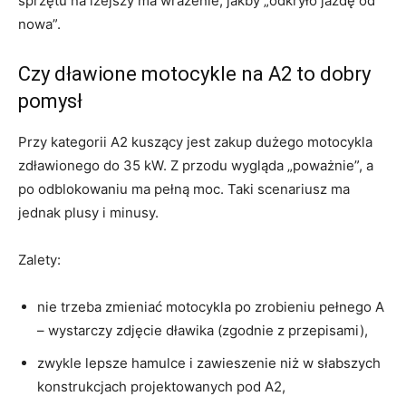
sprzętu na lżejszy ma wrażenie, jakby „odkryło jazdę od
nowa”.
Czy dławione motocykle na A2 to dobry
pomysł
Przy kategorii A2 kuszący jest zakup dużego motocykla
zdławionego do 35 kW. Z przodu wygląda „poważnie”, a
po odblokowaniu ma pełną moc. Taki scenariusz ma
jednak plusy i minusy.
Zalety:
nie trzeba zmieniać motocykla po zrobieniu pełnego A
– wystarczy zdjęcie dławika (zgodnie z przepisami),
zwykle lepsze hamulce i zawieszenie niż w słabszych
konstrukcjach projektowanych pod A2,