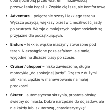
dobrą ochroną przed wiatrem i możliwością
przewożenia bagażu. Zwykle cięższe, ale komfortowe.
Adventure
– połączenie szosy i lekkiego terenu.
Wyższa pozycja, większy prześwit, możliwość jazdy
po szutrach. Wersje o mniejszych pojemnościach są
przyjazne dla początkujących.
Enduro
– lekkie, wąskie maszyny stworzone pod
teren. Niezastąpione poza asfaltem, ale mniej
wygodne na dłuższe trasy po szosie.
Cruiser / chopper
– nisko zawieszone, długie
motocykle „do spokojnej jazdy”. Często z dużymi
silnikami, ciężkie w manewrowaniu na małej
prędkości.
Skuter
– automatyczna skrzynia, prostota obsługi,
świetny do miasta. Dobre narzędzie do dojazdów, ale
nie każdy lubi skuterową „charakterystykę”.