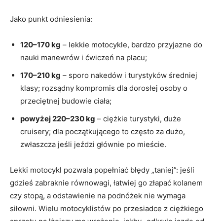
Jako punkt odniesienia:
120–170 kg
– lekkie motocykle, bardzo przyjazne do
nauki manewrów i ćwiczeń na placu;
170–210 kg
– sporo nakedów i turystyków średniej
klasy; rozsądny kompromis dla dorosłej osoby o
przeciętnej budowie ciała;
powyżej 220–230 kg
– ciężkie turystyki, duże
cruisery; dla początkującego to często za dużo,
zwłaszcza jeśli jeździ głównie po mieście.
Lekki motocykl pozwala popełniać błędy „taniej”: jeśli
gdzieś zabraknie równowagi, łatwiej go złapać kolanem
czy stopą, a odstawienie na podnóżek nie wymaga
siłowni. Wielu motocyklistów po przesiadce z ciężkiego