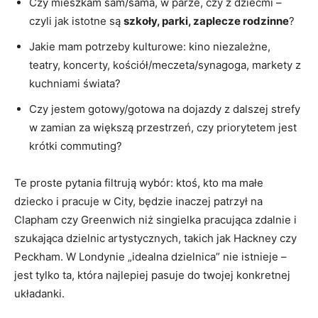
Czy mieszkam sam/sama, w parze, czy z dziećmi –
czyli jak istotne są
szkoły, parki, zaplecze rodzinne
?
Jakie mam potrzeby kulturowe: kino niezależne,
teatry, koncerty, kościół/meczeta/synagoga, markety z
kuchniami świata?
Czy jestem gotowy/gotowa na dojazdy z dalszej strefy
w zamian za większą przestrzeń, czy priorytetem jest
krótki commuting?
Te proste pytania filtrują wybór: ktoś, kto ma małe
dziecko i pracuje w City, będzie inaczej patrzył na
Clapham czy Greenwich niż singielka pracująca zdalnie i
szukająca dzielnic artystycznych, takich jak Hackney czy
Peckham. W Londynie „idealna dzielnica” nie istnieje –
jest tylko ta, która najlepiej pasuje do twojej konkretnej
układanki.