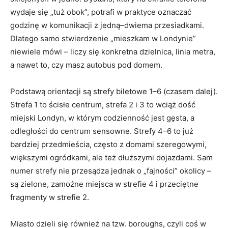
wydaje się „tuż obok”, potrafi w praktyce oznaczać
godzinę w komunikacji z jedną–dwiema przesiadkami.
Dlatego samo stwierdzenie „mieszkam w Londynie”
niewiele mówi – liczy się konkretna dzielnica, linia metra,
a nawet to, czy masz autobus pod domem.
Podstawą orientacji są strefy biletowe 1–6 (czasem dalej).
Strefa 1 to ścisłe centrum, strefa 2 i 3 to wciąż dość
miejski Londyn, w którym codzienność jest gęsta, a
odległości do centrum sensowne. Strefy 4–6 to już
bardziej przedmieścia, często z domami szeregowymi,
większymi ogródkami, ale też dłuższymi dojazdami. Sam
numer strefy nie przesądza jednak o „fajności” okolicy –
są zielone, zamożne miejsca w strefie 4 i przeciętne
fragmenty w strefie 2.
Miasto dzieli się również na tzw. boroughs, czyli coś w