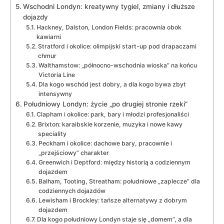
Wschodni Londyn: kreatywny tygiel, zmiany i dłuższe
dojazdy
Hackney, Dalston, London Fields: pracownia obok
kawiarni
Stratford i okolice: olimpijski start-up pod drapaczami
chmur
Walthamstow: „północno-wschodnia wioska” na końcu
Victoria Line
Dla kogo wschód jest dobry, a dla kogo bywa zbyt
intensywny
Południowy Londyn: życie „po drugiej stronie rzeki”
Clapham i okolice: park, bary i młodzi profesjonaliści
Brixton: karaibskie korzenie, muzyka i nowe kawy
speciality
Peckham i okolice: dachowe bary, pracownie i
„przejściowy” charakter
Greenwich i Deptford: między historią a codziennym
dojazdem
Balham, Tooting, Streatham: południowe „zaplecze” dla
codziennych dojazdów
Lewisham i Brockley: tańsze alternatywy z dobrym
dojazdem
Dla kogo południowy Londyn staje się „domem”, a dla