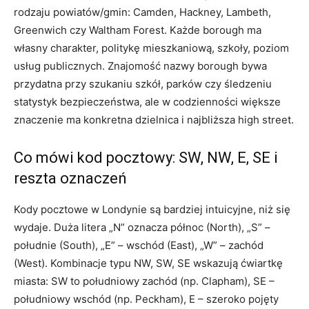
rodzaju powiatów/gmin: Camden, Hackney, Lambeth,
Greenwich czy Waltham Forest. Każde borough ma
własny charakter, politykę mieszkaniową, szkoły, poziom
usług publicznych. Znajomość nazwy borough bywa
przydatna przy szukaniu szkół, parków czy śledzeniu
statystyk bezpieczeństwa, ale w codzienności większe
znaczenie ma konkretna dzielnica i najbliższa high street.
Co mówi kod pocztowy: SW, NW, E, SE i
reszta oznaczeń
Kody pocztowe w Londynie są bardziej intuicyjne, niż się
wydaje. Duża litera „N” oznacza północ (North), „S” –
południe (South), „E” – wschód (East), „W” – zachód
(West). Kombinacje typu NW, SW, SE wskazują ćwiartkę
miasta: SW to południowy zachód (np. Clapham), SE –
południowy wschód (np. Peckham), E – szeroko pojęty