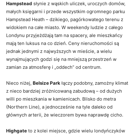
Hampstead
słynie z wąskich uliczek, uroczych domów,
małych księgarni i przede wszystkim ogromnego parku
Hampstead Heath – dzikiego, pagórkowatego terenu z
widokiem na całe miasto. W weekendy ludzie z całego
Londynu przyjeżdżają tam na spacery, ale mieszkańcy
mają ten luksus na co dzień. Ceny nieruchomości są
jednak jednymi z najwyższych w mieście, a wielu
wynajmujących godzi się na mniejszą przestrzeń w
zamian za atmosferę i „oddech” od centrum.
Nieco niżej,
Belsize Park
łączy podobny, zamożny klimat
z nieco bardziej zróżnicowaną zabudową – od dużych
willi po mieszkania w kamienicach. Blisko do metra
(Northern Line), a jednocześnie na tyle daleko od
głównych arterii, że wieczorem bywa naprawdę cicho.
Highgate
to z kolei miejsce, gdzie wielu londyńczyków