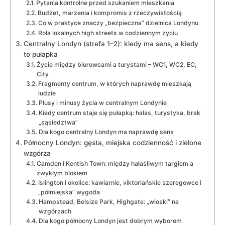
Pytania kontrolne przed szukaniem mieszkania
Budżet, marzenia i kompromis z rzeczywistością
Co w praktyce znaczy „bezpieczna” dzielnica Londynu
Rola lokalnych high streets w codziennym życiu
Centralny Londyn (strefa 1–2): kiedy ma sens, a kiedy
to pułapka
Życie między biurowcami a turystami – WC1, WC2, EC,
City
Fragmenty centrum, w których naprawdę mieszkają
ludzie
Plusy i minusy życia w centralnym Londynie
Kiedy centrum staje się pułapką: hałas, turystyka, brak
„sąsiedztwa”
Dla kogo centralny Londyn ma naprawdę sens
Północny Londyn: gęsta, miejska codzienność i zielone
wzgórza
Camden i Kentish Town: między hałaśliwym targiem a
zwykłym blokiem
Islington i okolice: kawiarnie, viktoriańskie szeregowce i
„półmiejska” wygoda
Hampstead, Belsize Park, Highgate: „wioski” na
wzgórzach
Dla kogo północny Londyn jest dobrym wyborem