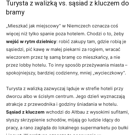
Turysta z walizką vs. sąsiad z kluczem do
bramy
„Mieszkać jak miejscowy” w Niemczech oznacza coś
więcej niż tylko spanie poza hotelem. Chodzi o to, żeby
wejść w rytm dzielnicy
: robić zakupy tam, gdzie robią je
sąsiedzi, pić kawę w małej piekarni za rogiem, wracać
wieczorem przez tę samą bramę co mieszkańcy, a nie
przez lobby hotelu. To inny sposób przeżywania miasta –
spokojniejszy, bardziej codzienny, mniej „wycieczkowy”.
Turysta z walizką zazwyczaj ląduje w strefie hoteli przy
dworcu albo w ścisłym centrum. Jego dzień wyznaczają
atrakcje z przewodnika i godziny śniadania w hotelu.
Sąsiad z kluczem
wchodzi do Altbau z wysokimi sufitami,
słyszy skrzypienie schodów, mijają go ludzie idący do
pracy, a rano zagląda do lokalnego supermarketu po bułki