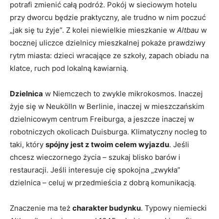
potrafi zmienić całą podróż. Pokój w sieciowym hotelu
przy dworcu będzie praktyczny, ale trudno w nim poczuć
„jak się tu żyje”. Z kolei niewielkie mieszkanie w
Altbau
w
bocznej uliczce dzielnicy mieszkalnej pokaże prawdziwy
rytm miasta: dzieci wracające ze szkoły, zapach obiadu na
klatce, ruch pod lokalną kawiarnią.
Dzielnica
w Niemczech to zwykle mikrokosmos. Inaczej
żyje się w Neukölln w Berlinie, inaczej w mieszczańskim
dzielnicowym centrum Freiburga, a jeszcze inaczej w
robotniczych okolicach Duisburga. Klimatyczny nocleg to
taki, który
spójny jest z twoim celem wyjazdu
. Jeśli
chcesz wieczornego życia – szukaj blisko barów i
restauracji. Jeśli interesuje cię spokojna „zwykła”
dzielnica – celuj w przedmieścia z dobrą komunikacją.
Znaczenie ma też
charakter budynku
. Typowy niemiecki