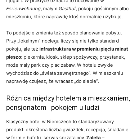
i jogurt. W praktyce oznacza to nocowanie w
Ferienwohnung
, małym
Gasthof
, pokoju gościnnym albo
mieszkaniu, które naprawdę ktoś normalnie użytkuje.
To podejście zmienia też sposób planowania pobytu.
Przy „lokalnym” noclegu liczy się nie tylko standard
pokoju, ale też
infrastruktura w promieniu pięciu minut
pieszo
: piekarnia, kiosk, sklep spożywczy, przystanek,
może mały park czy plac zabaw. W hotelu zwykle
wychodzisz do „świata zewnętrznego”. W mieszkaniu
naprawdę czujesz, że wracasz „do siebie”.
Różnica między hotelem a mieszkaniem,
pensjonatem i pokojem u ludzi
Klasyczny hotel w Niemczech to standaryzowany
produkt: określona liczba gwiazdek, recepcja, śniadanie
w formie bufetu, serwis sprzątający.
Zaleta
–