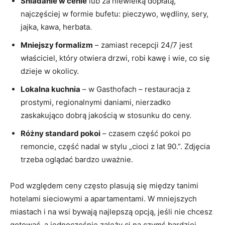
Śniadanie w cenie
lub za niewielką dopłatą,
najczęściej w formie bufetu: pieczywo, wędliny, sery,
jajka, kawa, herbata.
Mniejszy formalizm
– zamiast recepcji 24/7 jest
właściciel, który otwiera drzwi, robi kawę i wie, co się
dzieje w okolicy.
Lokalna kuchnia
– w Gasthofach – restauracja z
prostymi, regionalnymi daniami, nierzadko
zaskakująco dobrą jakością w stosunku do ceny.
Różny standard pokoi
– czasem część pokoi po
remoncie, część nadal w stylu „cioci z lat 90.”. Zdjęcia
trzeba oglądać bardzo uważnie.
Pod względem ceny często plasują się między tanimi
hotelami sieciowymi a apartamentami. W mniejszych
miastach i na wsi bywają najlepszą opcją, jeśli nie chcesz
gotować, a jednocześnie zależy ci na czymś bardziej