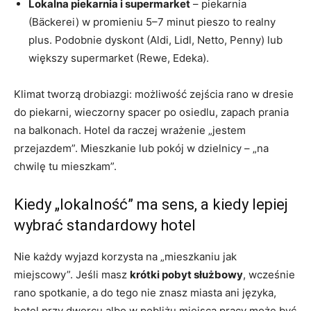
Lokalna piekarnia i supermarket
– piekarnia
(Bäckerei) w promieniu 5–7 minut pieszo to realny
plus. Podobnie dyskont (Aldi, Lidl, Netto, Penny) lub
większy supermarket (Rewe, Edeka).
Klimat tworzą drobiazgi: możliwość zejścia rano w dresie
do piekarni, wieczorny spacer po osiedlu, zapach prania
na balkonach. Hotel da raczej wrażenie „jestem
przejazdem”. Mieszkanie lub pokój w dzielnicy – „na
chwilę tu mieszkam”.
Kiedy „lokalność” ma sens, a kiedy lepiej
wybrać standardowy hotel
Nie każdy wyjazd korzysta na „mieszkaniu jak
miejscowy”. Jeśli masz
krótki pobyt służbowy
, wcześnie
rano spotkanie, a do tego nie znasz miasta ani języka,
hotel przy dworcu albo w pobliżu miejsca pracy może być