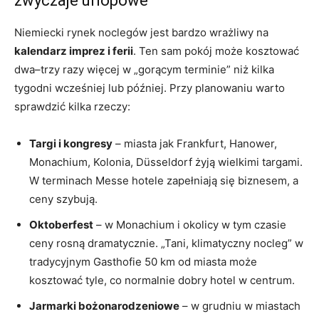
zwyczaje urlopowe
Niemiecki rynek noclegów jest bardzo wrażliwy na
kalendarz imprez i ferii
. Ten sam pokój może kosztować
dwa–trzy razy więcej w „gorącym terminie” niż kilka
tygodni wcześniej lub później. Przy planowaniu warto
sprawdzić kilka rzeczy:
Targi i kongresy
– miasta jak Frankfurt, Hanower,
Monachium, Kolonia, Düsseldorf żyją wielkimi targami.
W terminach Messe hotele zapełniają się biznesem, a
ceny szybują.
Oktoberfest
– w Monachium i okolicy w tym czasie
ceny rosną dramatycznie. „Tani, klimatyczny nocleg” w
tradycyjnym Gasthofie 50 km od miasta może
kosztować tyle, co normalnie dobry hotel w centrum.
Jarmarki bożonarodzeniowe
– w grudniu w miastach