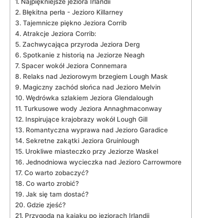
Najpiękniejsze jeziora Irlandii
Błękitna perła ‍- ‌Jezioro Killarney
Tajemnicze ‍piękno Jeziora Corrib
Atrakcje Jeziora Corrib:
Zachwycająca przyroda Jeziora Derg
Spotkanie ‌z historią na Jeziorze Neagh
Spacer wokół Jeziora Connemara
Relaks⁢ nad Jeziorowym brzegiem Lough‍ Mask
Magiczny zachód‍ słońca nad Jezioro Melvin
Wędrówka szlakiem Jeziora Glendalough
Turkusowe wody Jeziora Annaghmaconway
Inspirujące krajobrazy wokół ​Lough Gill
Romantyczna wyprawa nad Jezioro Garadice
Sekretne zakątki Jeziora ⁢Gruinlough
Urokliwe miasteczko przy Jeziorze ⁢Waskel
Jednodniowa wycieczka nad Jezioro Carrowmore
Co warto zobaczyć?
Co warto zrobić?
Jak się tam dostać?
Gdzie zjeść?
Przygoda na kajaku po jeziorach Irlandii