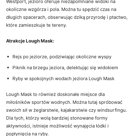
Westport, jezioro oferuje⁣ niezapomniane widoki na
⁢okoliczne wzgórza i pola. Można ⁤tu spędzić czas na
długich ⁣spacerach, obserwując dziką przyrodę i ptactwo,
które ⁤zamieszkuje te tereny.
Atrakcje Lough​ Mask:
Rejs po jeziorze, podziwiając okoliczne ⁢wyspy
Piknik na brzegu jeziora, delektując się widokiem
Ryby w spokojnych wodach jeziora Lough Mask
Lough Mask to również doskonałe miejsce dla
miłośników ‍sportów wodnych. Można tutaj spróbować
swoich sił w żeglarstwie, kajakarstwie czy windsurfingu.
Dla ‌tych, którzy wolą bardziej stonowane formy
aktywności, istnieje możliwość‌ wynajęcia łódki i
popłynięcia ​na ryby.