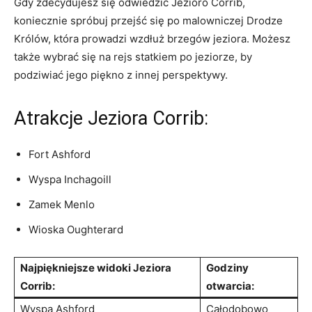
Gdy zdecydujesz się odwiedzić‍ Jezioro‍ Corrib,
koniecznie spróbuj przejść się po malowniczej ‌Drodze
Królów, która prowadzi wzdłuż brzegów jeziora. Możesz
także wybrać się na rejs‍ statkiem po jeziorze, by
⁢podziwiać jego piękno z ⁢innej perspektywy.
Atrakcje Jeziora Corrib:
Fort ⁤Ashford
Wyspa Inchagoill
Zamek Menlo
Wioska⁣ Oughterard
Najpiękniejsze widoki Jeziora
Godziny
Corrib:
otwarcia:
Wyspa Ashford
Całodobowo