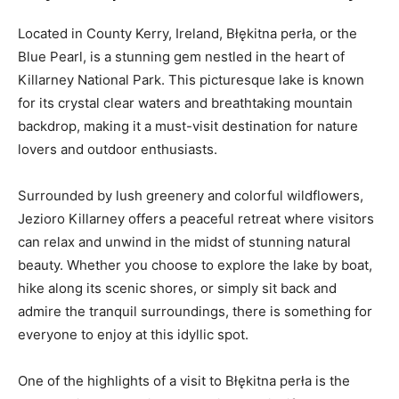
Located in County Kerry, Ireland, Błękitna perła, or the
Blue Pearl, is a stunning gem nestled in the heart of
Killarney⁢ National Park. This picturesque⁢ lake is known
for its crystal clear waters ‍and breathtaking mountain
backdrop, ⁣making it a must-visit destination for nature
lovers and outdoor ​enthusiasts.
Surrounded by⁣ lush greenery and colorful wildflowers,
Jezioro Killarney offers a peaceful retreat where visitors
can relax⁣ and unwind in the midst of stunning natural
beauty.⁣ Whether you choose to explore⁣ the lake ‍by boat,
hike along its ⁣scenic shores, ⁣or simply sit back and
admire the tranquil surroundings, there is something for
everyone ‌to enjoy at this idyllic spot.
One of the highlights of a visit to Błękitna perła is the