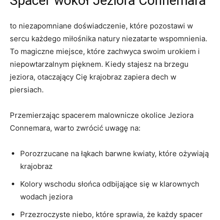
Spacer wokół Jeziora Connemara
to niezapomniane doświadczenie, które pozostawi w
sercu każdego miłośnika natury niezatarte wspomnienia.
To magiczne miejsce, które zachwyca swoim urokiem i‌
niepowtarzalnym pięknem. Kiedy stajesz na brzegu
jeziora,‍ otaczający Cię ‍krajobraz ⁤zapiera dech w
piersiach.
Przemierzając spacerem malownicze okolice Jeziora
Connemara, warto zwrócić uwagę na:
Porozrzucane⁣ na łąkach barwne kwiaty, które ożywiają
krajobraz
Kolory wschodu słońca ‌odbijające ⁤się w klarownych
wodach jeziora
Przezroczyste niebo, które sprawia, że ⁤każdy spacer