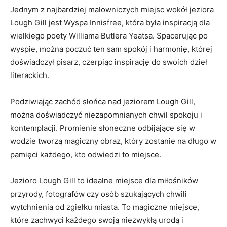
Jednym z najbardziej malowniczych miejsc wokół jeziora
Lough Gill jest Wyspa Innisfree, która była inspiracją dla
⁤wielkiego poety Williama ​Butlera Yeatsa. Spacerując po
wyspie, można poczuć ten sam spokój i harmonię, której
⁤doświadczył pisarz, czerpiąc inspirację​ do swoich dzieł
literackich.
Podziwiając zachód słońca nad ⁣jeziorem Lough Gill,
można doświadczyć niezapomnianych chwil spokoju ‌i
kontemplacji. ‌Promienie słoneczne odbijające się w
wodzie​ tworzą magiczny obraz, który zostanie ⁢na długo w
pamięci każdego, kto odwiedzi to miejsce.
Jezioro Lough ⁤Gill to idealne miejsce⁣ dla miłośników
przyrody, fotografów czy osób szukających chwili
wytchnienia od zgiełku miasta. To magiczne miejsce,
które zachwyci każdego⁤ swoją niezwykłą urodą i