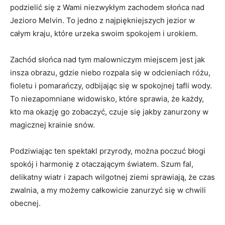
podzielić ‌się z Wami niezwykłym zachodem słońca nad
Jezioro Melvin. To jedno z najpiękniejszych jezior w⁤
całym kraju, które urzeka swoim spokojem i urokiem.
Zachód słońca nad tym malowniczym miejscem jest jak
insza obrazu,​ gdzie niebo rozpala się w odcieniach różu,
fioletu i⁢ pomarańczy, odbijając się w spokojnej tafli wody.
To niezapomniane⁤ widowisko, które sprawia, że każdy,
kto ma okazję go ‍zobaczyć, czuje się jakby zanurzony w‌
magicznej krainie‌ snów.
Podziwiając⁤ ten spektakl przyrody,​ można poczuć ⁤błogi
‌spokój ​i ​harmonię z otaczającym światem. Szum fal,
delikatny wiatr i zapach wilgotnej ziemi sprawiają, że⁢ czas
zwalnia, a my ‍możemy całkowicie zanurzyć się ⁣w chwili
obecnej.