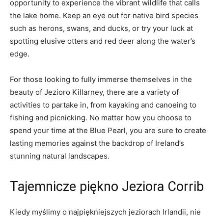
opportunity to experience the vibrant wildlife that calls
the lake home. Keep an eye out for native bird species⁤
such as herons, swans, and ducks, or try your luck at
spotting elusive ⁣otters and red deer along the water’s
edge.
For ‌those looking to fully immerse themselves in the
⁣beauty of Jezioro Killarney, there are a variety‍ of
activities to⁢ partake in, from kayaking​ and canoeing‍ to
fishing and picnicking. No ⁤matter ⁢how ​you choose to
spend your time at the Blue Pearl, you are sure to create
lasting memories against the backdrop ‍of Ireland’s
stunning natural landscapes.
Tajemnicze ‍piękno Jeziora Corrib
Kiedy myślimy o ‌najpiękniejszych jeziorach Irlandii, nie