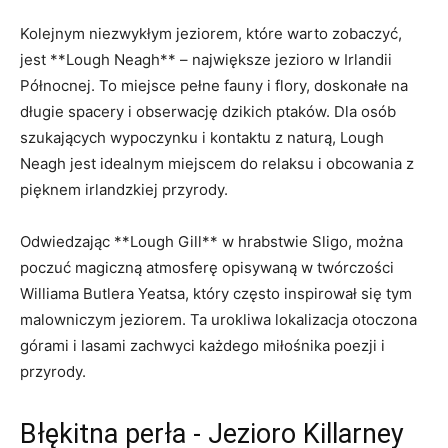
Kolejnym niezwykłym jeziorem, które warto zobaczyć,
jest **Lough Neagh** – ⁣największe jezioro w Irlandii
Północnej.⁤ To miejsce pełne fauny i ⁣flory, doskonałe na
długie spacery⁤ i obserwację dzikich ptaków. Dla osób
szukających wypoczynku i kontaktu z naturą, Lough
Neagh jest idealnym⁢ miejscem do relaksu i obcowania z
pięknem irlandzkiej przyrody.
Odwiedzając **Lough Gill** w hrabstwie Sligo, można
poczuć magiczną⁣ atmosferę opisywaną w twórczości
Williama Butlera Yeatsa, który często inspirował się tym
malowniczym jeziorem. Ta urokliwa lokalizacja otoczona
górami i lasami zachwyci każdego miłośnika poezji i
przyrody.
Błękitna perła ‍- ‌Jezioro Killarney