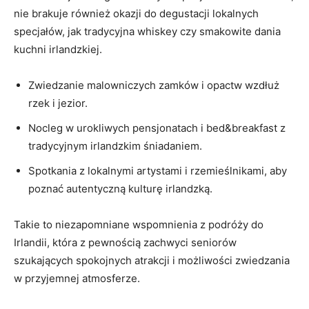
nie‌ brakuje również okazji do degustacji lokalnych
specjałów, jak‌ tradycyjna whiskey czy smakowite dania
kuchni irlandzkiej.
Zwiedzanie malowniczych zamków​ i opactw wzdłuż
rzek i jezior.
Nocleg w urokliwych pensjonatach i bed&breakfast z
tradycyjnym irlandzkim śniadaniem.
Spotkania ‌z lokalnymi​ artystami i rzemieślnikami, aby
poznać autentyczną kulturę irlandzką.
Takie to niezapomniane wspomnienia z podróży do
Irlandii, która z pewnością zachwyci seniorów
⁢szukających⁢ spokojnych ‌atrakcji ‌i​ możliwości zwiedzania
w przyjemnej atmosferze.