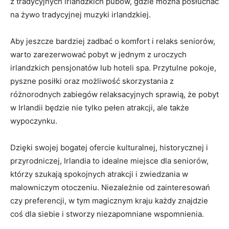
z tradycyjnych‌ irlandzkich pubów, gdzie można posłuchać
na żywo​ tradycyjnej muzyki irlandzkiej.
Aby jeszcze bardziej zadbać o komfort⁤ i relaks seniorów,
warto zarezerwować pobyt⁣ w jednym z uroczych
irlandzkich pensjonatów lub hoteli spa.‌ Przytulne pokoje,
pyszne posiłki oraz możliwość skorzystania z
różnorodnych zabiegów relaksacyjnych sprawią, że pobyt
w⁤ Irlandii będzie nie tylko pełen atrakcji, ale także
‍wypoczynku.
Dzięki swojej bogatej ofercie kulturalnej, historycznej i
przyrodniczej, Irlandia to idealne​ miejsce dla seniorów,
którzy szukają ⁤spokojnych atrakcji i zwiedzania ⁤w
malowniczym otoczeniu. Niezależnie od zainteresowań
czy preferencji, w⁢ tym ‌magicznym ⁤kraju każdy znajdzie
coś dla siebie i​ stworzy niezapomniane wspomnienia.