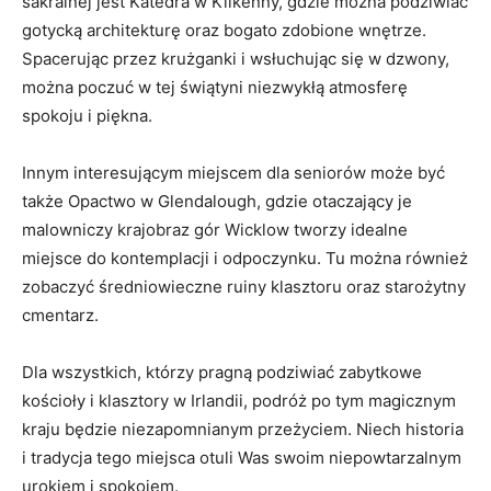
sakralnej jest Katedra w Kilkenny, ‍gdzie można podziwiać
⁢gotycką architekturę oraz bogato ​zdobione wnętrze.
Spacerując przez krużganki i wsłuchując⁢ się w dzwony,
można poczuć w tej świątyni niezwykłą atmosferę
spokoju i piękna.
Innym interesującym miejscem dla seniorów może być
także Opactwo w Glendalough, ⁢gdzie otaczający je
malowniczy krajobraz gór Wicklow tworzy idealne
miejsce do kontemplacji i odpoczynku. Tu można⁣ również
zobaczyć średniowieczne ruiny klasztoru ⁢oraz starożytny
cmentarz.
Dla wszystkich, którzy pragną podziwiać zabytkowe
kościoły i klasztory w Irlandii, podróż po tym magicznym
kraju będzie niezapomnianym przeżyciem. Niech historia
i tradycja tego‌ miejsca otuli Was swoim ⁣niepowtarzalnym
urokiem i spokojem.