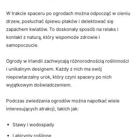
W trakcie spaceru po ogrodach można odpocząć w cieniu
drzew, posłuchać śpiewu ptaków i delektować się
zapachem kwiatów. To doskonały sposób​ na relaks i
⁣kontakt z naturą, który wspomoże⁣ zdrowie i
samopoczucie.
Ogrody w Irlandii zachwycają różnorodnością roślinności
i unikalnym designem. ⁤Każdy z nich ma swój
niepowtarzalny urok, który czyni spacery po nich
wyjątkowym ​doświadczeniem.
Podczas⁣ zwiedzania ogrodów można​ napotkać wiele⁤
interesujących atrakcji, takich jak:
Stawy ⁣i wodospady
Labirynty roślinne