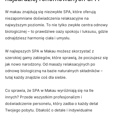
W ​makau znajdują się niezwykłe ‍SPA, które oferują
⁤niezapomniane doświadczenia relaksacyjne na
najwyższym poziomie. ⁢To nie ⁢tylko zwykłe ‌centra odnowy
​biologicznej – to prawdziwe oazy spokoju i ⁣luksusu, gdzie
odnajdziesz harmonię ciała ⁤i⁣ umysłu.
W najlepszych SPA w Makau możesz skorzystać‍ z
szerokiej gamy⁢ zabiegów, które sprawią, że poczujesz się⁢
jak nowo narodzony. ⁣Od masaży relaksacyjnych po
⁣odnowę biologiczną na bazie naturalnych składników –
tutaj każdy znajdzie coś dla ​siebie.
Co ⁤sprawia, że SPA w Makau wyróżniają się na tle
innych?⁤ Przede wszystkim profesjonalizm i
doświadczenie ‌personelu, który zadba ⁤o każdy detal
Twojego pobytu. ⁢Dbałość o detale i indywidualne⁣