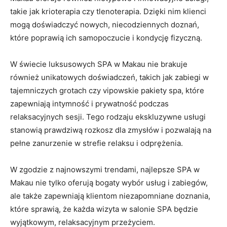
takie jak krioterapia czy ‌tlenoterapia. Dzięki nim klienci
mogą doświadczyć ⁣nowych, niecodziennych doznań,​
które poprawią ich samopoczucie i⁢ kondycję fizyczną.
W świecie luksusowych SPA w Makau nie brakuje
również unikatowych ⁢doświadczeń, ‌takich jak zabiegi w
tajemniczych grotach czy ​vipowskie pakiety spa,⁤ które
zapewniają intymność​ i prywatność⁢ podczas
relaksacyjnych sesji. Tego rodzaju ekskluzywne usługi
stanowią prawdziwą rozkosz dla zmysłów i pozwalają ⁣na
pełne zanurzenie w strefie relaksu i odprężenia.
W zgodzie z najnowszymi​ trendami, najlepsze SPA w
Makau nie⁢ tylko oferują bogaty wybór usług i zabiegów,
ale także zapewniają klientom niezapomniane doznania,
które sprawią, że każda wizyta w salonie SPA będzie
wyjątkowym, relaksacyjnym przeżyciem.