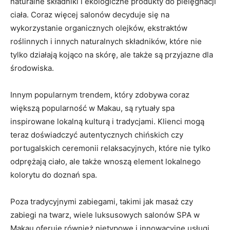
naturalne składniki i ekologiczne produkty do pielęgnacji
ciała. Coraz więcej ‌salonów⁤ decyduje​ się na
wykorzystanie‌ organicznych ⁣olejków, ekstraktów
roślinnych​ i innych ⁢naturalnych⁤ składników, które nie
⁣tylko działają kojąco ⁢na skórę, ⁤ale także ​są przyjazne dla
środowiska.
Innym popularnym trendem, ‍który ‌zdobywa⁣ coraz
większą ‍popularność w ​Makau, są rytuały spa
inspirowane lokalną kulturą i tradycjami. Klienci mogą
teraz doświadczyć⁤ autentycznych chińskich czy
portugalskich‌ ceremonii relaksacyjnych, które nie tylko
odprężają ciało, ​ale także wnoszą element lokalnego
kolorytu do doznań⁢ spa.
Poza tradycyjnymi zabiegami, takimi ‌jak masaż czy
⁣zabiegi na twarz, wiele ⁣luksusowych salonów SPA w
Makau oferuje ⁣również nietypowe⁣ i innowacyjne usługi,