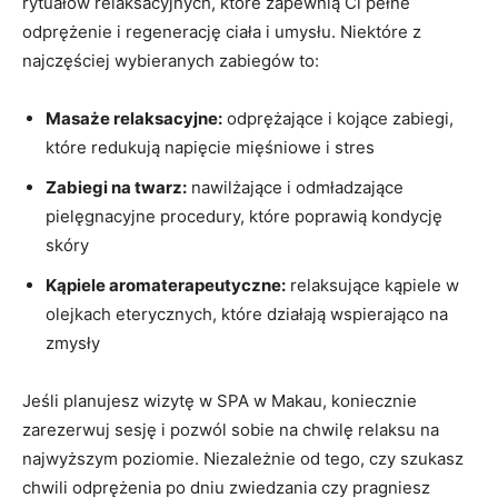
rytuałów relaksacyjnych, które zapewnią Ci​ pełne
odprężenie i ⁣regenerację ciała i umysłu. ​Niektóre z
najczęściej wybieranych zabiegów to:
Masaże relaksacyjne:
odprężające i kojące zabiegi,
które redukują⁣ napięcie mięśniowe i stres
Zabiegi na twarz:
nawilżające i odmładzające
pielęgnacyjne procedury,‍ które⁢ poprawią kondycję
skóry
Kąpiele aromaterapeutyczne:
relaksujące kąpiele ‍w
olejkach eterycznych, które działają wspierająco na
zmysły
Jeśli planujesz wizytę w ⁣SPA‍ w Makau, koniecznie
zarezerwuj sesję i pozwól⁣ sobie na chwilę relaksu na ​
najwyższym poziomie. Niezależnie od tego, czy szukasz
chwili odprężenia po dniu zwiedzania czy pragniesz