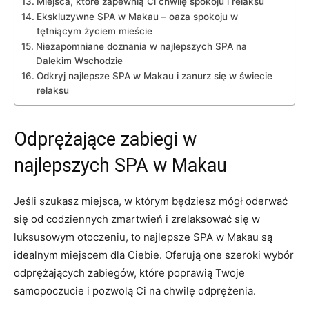
Miejsca, które zapewnią Ci chwilę spokoju⁤ i relaksu
Ekskluzywne​ SPA w Makau⁢ – oaza spokoju w
tętniącym​ życiem mieście
Niezapomniane doznania w najlepszych SPA na
Dalekim Wschodzie
Odkryj najlepsze SPA w ⁤Makau i zanurz się w‍ świecie⁢
relaksu
Odprężające zabiegi ⁢w⁢
najlepszych SPA w Makau
Jeśli szukasz miejsca, w którym będziesz mógł oderwać⁤
się⁤ od codziennych zmartwień i zrelaksować się w
luksusowym ‌otoczeniu, ​to najlepsze SPA⁣ w Makau są
idealnym miejscem dla Ciebie. Oferują one szeroki wybór
odprężających zabiegów, które poprawią Twoje
samopoczucie i pozwolą‌ Ci​ na chwilę odprężenia.