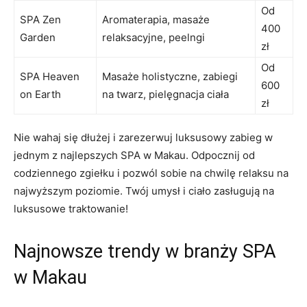
Od
SPA Zen
Aromaterapia, masaże
400
Garden
relaksacyjne, peelngi
zł
Od
SPA Heaven
Masaże holistyczne, zabiegi
600
on ‌Earth
na ⁢twarz, ⁤pielęgnacja ciała
‌zł
Nie wahaj się dłużej⁢ i zarezerwuj ​luksusowy zabieg w
jednym z najlepszych SPA w⁢ Makau. Odpocznij od
codziennego zgiełku i pozwól sobie na chwilę relaksu na‌
najwyższym​ poziomie. Twój umysł i ciało zasługują na
luksusowe traktowanie!
Najnowsze ⁣trendy w ⁢branży SPA
w Makau