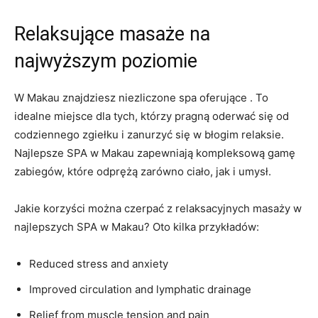
Relaksujące masaże na
najwyższym poziomie
W Makau znajdziesz niezliczone spa oferujące ⁣. To
idealne miejsce ‍dla ‍tych, którzy pragną⁢ oderwać się ⁣od
codziennego zgiełku i zanurzyć ​się w błogim relaksie.‍
Najlepsze⁤ SPA w Makau zapewniają kompleksową gamę
zabiegów, ⁢które odprężą zarówno ciało, jak i umysł.
Jakie korzyści można czerpać ​z relaksacyjnych masaży w​
najlepszych SPA w Makau? Oto kilka przykładów:
Reduced stress and anxiety
Improved⁢ circulation and lymphatic drainage
Relief ⁣from muscle tension ​and pain