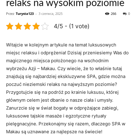
relaks na wysokim poziomie
Przez
Turysta123
-
3 czerwca, 2025
266
0
4/5 - (1 vote)
Witajcie w kolejnym artykule na temat luksusowych
miejsc relaksu i odprężenia! ‌Dzisiaj przeniesiemy⁤ Was do
magicznego miejsca położonego na wschodnim
‌wybrzeżu Azji – ⁣Makau. Czy wiecie, że to właśnie tutaj
znajdują się najbardziej ekskluzywne SPA, gdzie można
poczuć nieziemski relaks na najwyższym poziomie?
Przygotujcie się na podróż po krainie luksusu, której
głównym celem‍ jest⁤ dbanie ‍o nasze ciała i umysły.
Zanurzcie się w świat bogaty w odprężające zabiegi,
luksusowe tajskie ‍masaże‍ i egzotyczne rytuały‍
pielęgnacyjne.⁢ Przekonajmy się razem, dlaczego SPA w
Makau są uznawane za najlepsze na świecie!