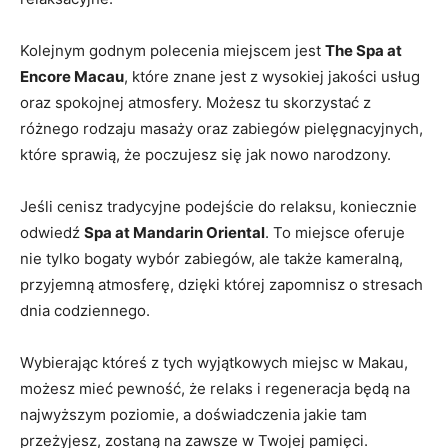
Kolejnym ⁣godnym polecenia miejscem jest
The Spa ⁣at
Encore Macau
, które znane jest z wysokiej jakości ⁣usług
oraz ‌spokojnej⁣ atmosfery. Możesz tu skorzystać z
różnego‌ rodzaju ⁣masaży oraz zabiegów pielęgnacyjnych,
które sprawią, że poczujesz się‌ jak nowo narodzony.
Jeśli‌ cenisz tradycyjne podejście do relaksu, ⁣koniecznie
odwiedź
Spa at Mandarin Oriental
. To miejsce oferuje⁢
nie tylko bogaty​ wybór zabiegów, ale także kameralną,
przyjemną atmosferę, ‍dzięki której zapomnisz o⁢ stresach
dnia codziennego.
Wybierając któreś z tych wyjątkowych miejsc w Makau,
‌możesz mieć pewność, że relaks i regeneracja będą na
najwyższym poziomie, a doświadczenia jakie tam
przeżyjesz,⁣ zostaną​ na ‍zawsze‍ w⁤ Twojej‌ pamięci.