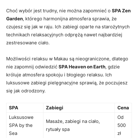
Choć wybór jest‍ trudny, nie można zapomnieć o
SPA Zen
Garden
, którego harmonijna atmosfera sprawia, że
czujesz się jak w raju.⁣ Ich ⁣zabiegi ​oparte ​na starożytnych
technikach relaksacyjnych odprężą nawet najbardziej
zestresowane ciało.
Możliwości relaksu ⁢w Makau są nieograniczone, dlatego
nie zapomnij odwiedzić
SPA Heaven on⁢ Earth
, gdzie
króluje atmosfera spokoju i​ błogiego relaksu. Ich
luksusowe zabiegi pielęgnacyjne sprawią, że poczujesz
się jak odrodzony.
SPA
Zabiegi
Cena
Luksusowe
Od
Masaże, ⁢zabiegi na ciało,
SPA by ⁢the
500⁣
rytuały⁢ spa
Sea
zł