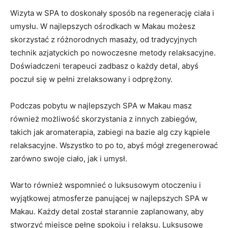
Wizyta w SPA to ‍doskonały sposób na regenerację ciała i
⁣umysłu. ⁤W najlepszych ośrodkach ⁣w Makau​ możesz
skorzystać z różnorodnych ⁤masaży,‍ od tradycyjnych
⁣technik azjatyckich po nowoczesne metody relaksacyjne.
Doświadczeni terapeuci zadbasz o każdy detal, abyś‌
poczuł się ⁤w ‍pełni ‌zrelaksowany i odprężony.
Podczas pobytu w najlepszych SPA w Makau masz
również możliwość skorzystania z⁣ innych zabiegów,
takich jak aromaterapia, zabiegi na bazie alg⁢ czy kąpiele
⁢relaksacyjne. Wszystko to po to,​ abyś mógł zregenerować
⁣zarówno swoje ciało, jak i umysł.
Warto ​również wspomnieć o luksusowym⁤ otoczeniu i
wyjątkowej atmosferze panującej w najlepszych SPA w
Makau. Każdy⁤ detal został starannie zaplanowany, aby
stworzyć miejsce pełne ⁤spokoju i relaksu. Luksusowe