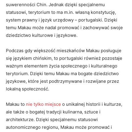
suwerenności Chin.​ Jednak dzięki specjalnemu
statusowi, terytorium‍ to ma m.in. własną⁣ konstytucję,
system prawny​ i język urzędowy – portugalski. Dzięki
temu Makau może nadal promować i zachowywać ‌swoje
dziedzictwo kulturowe i językowe.
Podczas gdy większość⁣ mieszkańców Makau⁣ posługuje
się językiem chińskim, to portugalski również pozostaje
ważnym ⁤elementem życia społecznego i kulturalnego
terytorium. Dzięki ⁣temu ⁤Makau‌ ma ​bogate ‌dziedzictwo⁣
językowe, które jest⁤ podtrzymywane⁢ i​ rozwijane przez
lokalną społeczność.
Makau to
nie tylko⁣ miejsce
o ‌unikalnej historii i ⁣kulturze,
ale także⁤ o bogatej tradycji kulinarna, sztuce i⁤
architekturze. Dzięki​ specjalnemu statusowi
autonomicznego‌ regionu, Makau może promować i