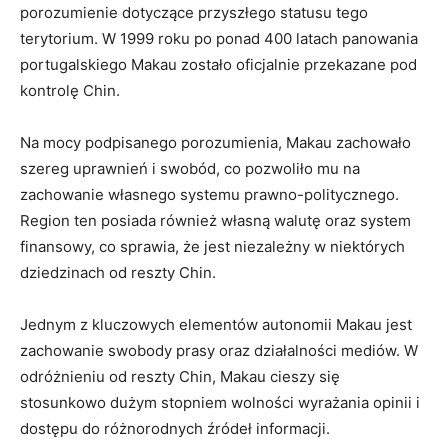
porozumienie dotyczące przyszłego statusu tego
terytorium. W 1999​ roku po⁢ ponad 400 latach panowania ​
portugalskiego Makau ‍zostało ‍oficjalnie‍ przekazane pod
kontrolę Chin.
Na mocy podpisanego porozumienia, Makau ​zachowało
⁤szereg uprawnień i swobód, co ‌pozwoliło mu na
zachowanie własnego systemu prawno-politycznego.⁣
Region ten posiada ⁤również ⁤własną walutę oraz ​system⁢
finansowy, co sprawia, że jest niezależny ‍w niektórych
dziedzinach od reszty Chin.
Jednym z kluczowych ⁢elementów​ autonomii ‌Makau jest
zachowanie swobody prasy oraz‌ działalności mediów. W
odróżnieniu od⁢ reszty Chin, Makau ⁣cieszy się‌
stosunkowo dużym stopniem⁢ wolności wyrażania ⁤opinii i
dostępu ⁤do​ różnorodnych źródeł informacji.