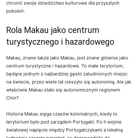
chronić swoje dziedzictwo‍ kulturowe‍ dla przyszłych
pokoleń.
Rola Makau jako centrum
turystycznego i hazardowego
Makau, znane także​ jako Makau, jest znane⁣ głównie jako
centrum turystyczne i hazardowe. To małe terytorium,
będące jednym z najbardziej gęsto ⁣zaludnionych‍ miejsc
na świecie,​ przez wiele lat cieszyło ⁤się autonomią. Ale jak
właściwie Makau⁢ stało ‌się autonomicznym regionem
⁣Chin?
Historia​ Makau sięga czasów kolonialnych, kiedy to
terytorium było pod zarządem Portugalii. Po II wojnie
światowej⁣ napięcie między Portugalczykami a lokalną
ludnością ⁣zaczęło narastać, co ‌doprowadziło do