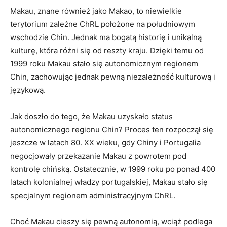
Makau, znane również jako Makao, to niewielkie
terytorium zależne ChRL‍ położone ⁤na południowym
wschodzie‍ Chin. Jednak ma bogatą‌ historię i unikalną
kulturę, która⁢ różni się od reszty ⁢kraju. Dzięki temu od
1999‌ roku Makau ⁤stało się autonomicznym regionem
Chin, zachowując jednak pewną niezależność kulturową i
językową.
Jak⁤ doszło ⁣do ​tego, że Makau uzyskało status
autonomicznego regionu Chin? Proces ten rozpoczął się
‍jeszcze w latach 80. XX‌ wieku, gdy Chiny i Portugalia
negocjowały przekazanie⁤ Makau​ z powrotem pod
kontrolę chińską. Ostatecznie,‌ w 1999 roku ⁢po ponad ‍400
latach kolonialnej władzy portugalskiej,⁤ Makau ​stało się
specjalnym‍ regionem administracyjnym ChRL.
Choć Makau ​cieszy się‍ pewną autonomią, ​wciąż podlega