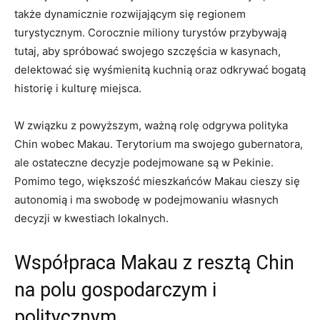
także dynamicznie ⁣rozwijającym⁤ się ​regionem
‍turystycznym.‍ Corocznie miliony​ turystów przybywają
tutaj, ‌aby spróbować swojego szczęścia w kasynach,
delektować ‍się ⁤wyśmienitą ​kuchnią oraz ‌odkrywać bogatą⁤
historię i ​kulturę miejsca.
W ⁣związku z powyższym, ważną ‍rolę odgrywa ⁢polityka
Chin wobec Makau. Terytorium ma⁤ swojego gubernatora,
⁣ale ⁤ostateczne decyzje podejmowane są‍ w Pekinie.
Pomimo‌ tego,​ większość ⁣mieszkańców Makau cieszy się
autonomią i ma swobodę ⁤w podejmowaniu⁤ własnych
⁢decyzji w kwestiach lokalnych.
Współpraca Makau z resztą‌ Chin​
na polu gospodarczym ​i
politycznym