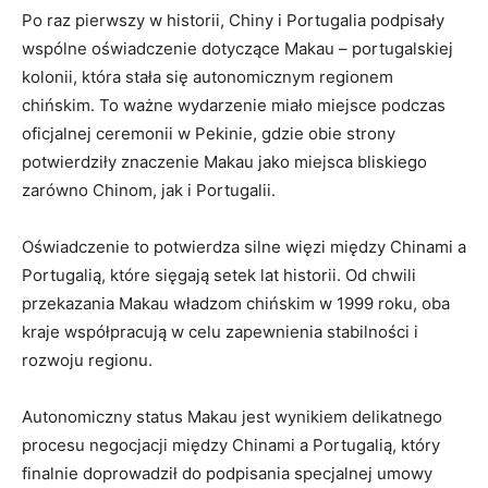
Po raz pierwszy w ⁢historii, Chiny⁤ i Portugalia podpisały
wspólne ⁣oświadczenie dotyczące Makau – portugalskiej
kolonii,⁤ która stała się autonomicznym ⁤regionem
chińskim. To⁣ ważne⁣ wydarzenie ⁢miało miejsce podczas
oficjalnej ‌ceremonii w Pekinie, ​gdzie obie strony
potwierdziły znaczenie Makau jako miejsca bliskiego
zarówno ⁢Chinom,‍ jak i ⁣Portugalii.
Oświadczenie to potwierdza silne ⁤więzi⁢ między Chinami a‌
Portugalią, które sięgają setek lat historii. Od⁤ chwili⁤
przekazania Makau władzom ⁢chińskim w 1999 roku, oba‌
kraje współpracują w celu ​zapewnienia stabilności ⁣i
rozwoju regionu.
Autonomiczny status Makau jest wynikiem delikatnego
procesu negocjacji między Chinami a Portugalią, ⁣który
finalnie ​doprowadził do podpisania specjalnej umowy