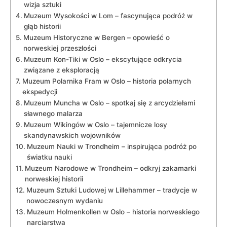
wizja⁤ sztuki
Muzeum Wysokości w Lom – fascynująca podróż w
głąb ⁣historii
Muzeum ⁤Historyczne w​ Bergen – opowieść o
norweskiej przeszłości
Muzeum Kon-Tiki w ⁣Oslo – ekscytujące odkrycia⁢
związane z eksploracją
Muzeum⁤ Polarnika Fram⁢ w Oslo ⁣– historia polarnych‌
ekspedycji
Muzeum Muncha w Oslo – spotkaj się ‌z arcydziełami
sławnego malarza
Muzeum Wikingów w ​Oslo ⁤– ‌tajemnicze losy
skandynawskich wojowników
Muzeum ‍Nauki w⁢ Trondheim ‌– inspirująca ​podróż‍ po⁣
światku ​nauki
Muzeum Narodowe ⁤w ‌Trondheim – ⁣odkryj zakamarki
norweskiej historii
Muzeum⁣ Sztuki Ludowej w ​Lillehammer – ⁣tradycje w
nowoczesnym wydaniu
Muzeum Holmenkollen‍ w ⁣Oslo ‌– historia norweskiego
narciarstwa