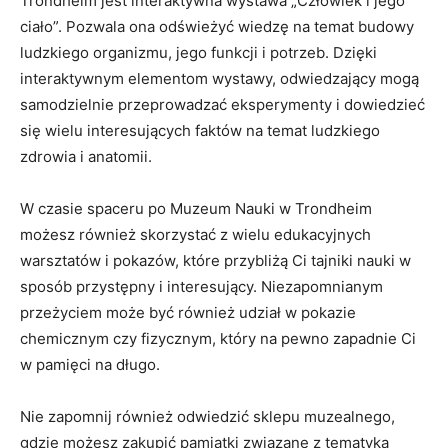
Trondheim jest​ interaktywna wystawa „Człowiek i jego⁣
ciało”. Pozwala ona odświeżyć wiedzę na temat​ budowy
ludzkiego organizmu,‍ jego funkcji i potrzeb. Dzięki
interaktywnym elementom wystawy, odwiedzający mogą
samodzielnie przeprowadzać eksperymenty‍ i⁣ dowiedzieć
się wielu ‌interesujących faktów na⁢ temat ludzkiego
zdrowia i anatomii.
W ⁢czasie spaceru‌ po Muzeum Nauki w ​Trondheim​
możesz ​również skorzystać z wielu edukacyjnych
warsztatów i pokazów, które przybliżą Ci tajniki nauki w
sposób przystępny ⁤i interesujący. Niezapomnianym
przeżyciem‍ może być również udział w pokazie
chemicznym czy fizycznym, który⁣ na pewno zapadnie Ci
w pamięci⁤ na długo.
Nie ‌zapomnij również odwiedzić⁤ sklepu muzealnego,
gdzie możesz zakupić pamiątki związane z tematyką