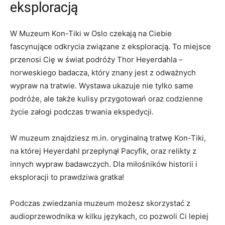
eksploracją
W Muzeum Kon-Tiki w Oslo czekają na⁢ Ciebie
fascynujące odkrycia związane z eksploracją.⁣ To miejsce ​
przenosi Cię ⁤w świat ‌podróży Thor Heyerdahla –
norweskiego badacza, który znany ⁣jest z‍ odważnych
wypraw​ na tratwie. Wystawa ukazuje nie tylko same‌
podróże, ale także kulisy przygotowań ‍oraz codzienne
‍życie załogi ⁤podczas⁣ trwania ekspedycji.
W muzeum‌ znajdziesz m.in. oryginalną tratwę Kon-Tiki,
na której Heyerdahl przepłynął Pacyfik, oraz relikty z
innych wypraw badawczych.‍ Dla⁣ miłośników historii i
eksploracji ⁣to prawdziwa ⁣gratka!
Podczas zwiedzania‌ muzeum możesz skorzystać z
audioprzewodnika w kilku⁢ językach, ‍co pozwoli Ci lepiej