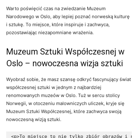
Warto poświęcić czas ⁣na ​zwiedzanie Muzeum
Narodowego ⁤w ⁢Oslo, aby lepiej poznać‍ norweską kulturę
i ‌sztukę. To miejsce, które inspiruje i⁢ zachwyca,
pozostawiając ⁣niezapomniane ​wrażenia.
Muzeum ⁤Sztuki ⁣Współczesnej ‍w
Oslo – nowoczesna wizja⁤ sztuki
Wyobraź sobie, że​ masz⁢ szansę odkryć fascynujący świat⁤
współczesnej ‍sztuki w jednym​ z najbardziej
renomowanych muzeów⁢ w ‌Oslo. Tuż w sercu stolicy
⁢Norwegii, w⁤ otoczeniu malowniczych uliczek,⁢ kryje się
Muzeum Sztuki​ Współczesnej, ⁣które zachwyca swoją
‍nowoczesną wizją sztuki.
<p>To miejsce to nie tylko zbiór obrazów i rz