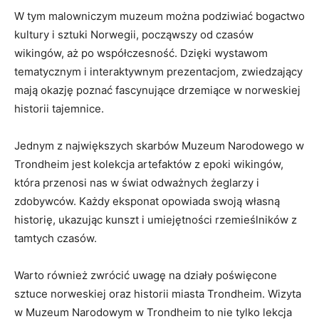
W tym malowniczym muzeum ⁢można⁣ podziwiać bogactwo
kultury ⁢i sztuki ​Norwegii,⁤ począwszy od ⁢czasów
wikingów, ⁣aż po współczesność. Dzięki wystawom
tematycznym i interaktywnym prezentacjom, zwiedzający
⁣mają okazję poznać fascynujące drzemiące w norweskiej
historii tajemnice.
Jednym ‌z ‌największych skarbów Muzeum Narodowego w
Trondheim⁤ jest kolekcja artefaktów z epoki wikingów,
która przenosi ⁣nas w świat odważnych żeglarzy i
⁢zdobywców. ⁢Każdy‌ eksponat ​opowiada swoją‌ własną
historię, ukazując kunszt⁣ i umiejętności rzemieślników z⁢
tamtych ‍czasów.
Warto również‍ zwrócić uwagę na‌ działy ⁤poświęcone
‍sztuce ⁤norweskiej oraz historii miasta⁤ Trondheim. Wizyta​
w Muzeum‍ Narodowym w ⁤Trondheim to‌ nie ​tylko lekcja