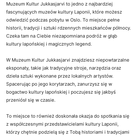
Muzeum⁤ Kultur Jukkasjarvi ⁢to jedno z najbardziej‌
fascynujących muzeów ‌kultury Laponii, które możesz⁣
odwiedzić podczas pobytu w Oslo. To miejsce ⁤pełne
historii, tradycji ⁣i sztuki ⁢rdzennych mieszkańców północy.
Czeka ⁢tam na Ciebie niezapomniana⁢ podróż w głąb
‌kultury ⁣lapońskiej i magicznych ‌legend.
W Muzeum Kultur Jukkasjarvi znajdziesz niepowtarzalne
eksponaty, takie⁢ jak ​tradycyjne stroje,‍ narzędzia ‌oraz
⁢dzieła​ sztuki wykonane‍ przez lokalnych artystów.
Spacerując ​po jego ⁣korytarzach, ⁤zanurzysz‌ się‍ w
bogactwo kultury ​lapońskiej i poczujesz się jakbyś
⁢przeniósł się w‍ czasie.
To miejsce to również doskonała okazja do spotkania się
z współczesnymi przedstawicielami kultury ⁢Laponii,
którzy chętnie ​podzielą się z ‍Tobą⁣ historiami ⁣i⁢ tradycjami