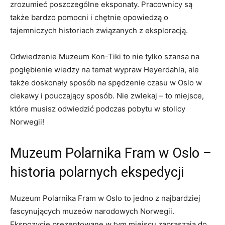
‍zrozumieć‌ poszczególne ⁢eksponaty. Pracownicy są
także ⁤bardzo​ pomocni‍ i⁢ chętnie opowiedzą⁤ o
tajemniczych⁤ historiach​ związanych z ⁣eksploracją.
Odwiedzenie ‍Muzeum ​Kon-Tiki to nie ‍tylko szansa na
pogłębienie wiedzy‌ na temat ‌wypraw Heyerdahla, ⁤ale
także doskonały sposób ⁤na spędzenie czasu w ⁤Oslo w
⁢ciekawy‍ i pouczający‍ sposób. Nie zwlekaj – to miejsce,
które ‌musisz odwiedzić podczas pobytu w stolicy
Norwegii!
Muzeum⁤ Polarnika Fram⁢ w Oslo ⁣–
historia polarnych‌ ekspedycji
Muzeum Polarnika Fram w Oslo to ⁤jedno z najbardziej
fascynujących muzeów narodowych Norwegii.⁣
Ekspozycje prezentowane‌ w tym ‌miejscu zapraszają do