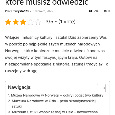
które musisz odwiedzić
Przez
Turysta123
-
3 czerwca, 2025
294
0
3/5 - (1 vote)
Witajcie, miłośnicy⁤ kultury i sztuki! Dziś zabierzemy ⁣Was ​
w podróż ​po najpiękniejszych muzeach narodowych
Norwegii,​ które⁢ koniecznie musicie odwiedzić⁢ podczas
swojej wizyty⁤ w tym fascynującym kraju. ⁢Gotowi na
niezapomniane spotkanie⁢ z historią, sztuką ⁣i tradycją? To
ruszajmy ⁣w drogę!
Nawigacja:
Muzea Narodowe w Norwegii – odkryj⁢ bogactwo kultury
Muzeum Narodowe w Oslo​ – perła skandynawskiej
sztuki
Muzeum ⁤Sztuki ⁣Współczesnej ‍w Oslo – nowoczesna