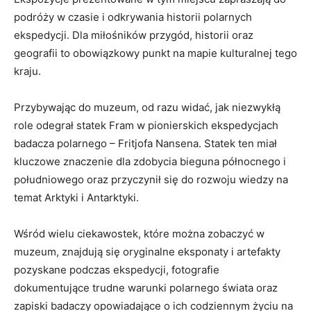
⁢podróży w czasie i‍ odkrywania historii polarnych
ekspedycji. Dla miłośników przygód,‌ historii⁣ oraz
⁢geografii to obowiązkowy punkt na mapie‍ kulturalnej tego‍
kraju.
Przybywając do⁣ muzeum, od razu widać, jak niezwykłą
role odegrał statek Fram w pionierskich ekspedycjach
badacza polarnego – Fritjofa Nansena. Statek ten miał
kluczowe ‍znaczenie dla zdobycia bieguna ‌północnego i⁣
południowego oraz⁢ przyczynił⁢ się ​do rozwoju ⁢wiedzy na
temat Arktyki i Antarktyki.
Wśród wielu⁣ ciekawostek, które można zobaczyć w
muzeum, znajdują się ⁢oryginalne eksponaty i ⁣artefakty
‍pozyskane⁣ podczas ​ekspedycji, fotografie
dokumentujące trudne warunki polarnego świata oraz
zapiski badaczy opowiadające o ich codziennym​ życiu na