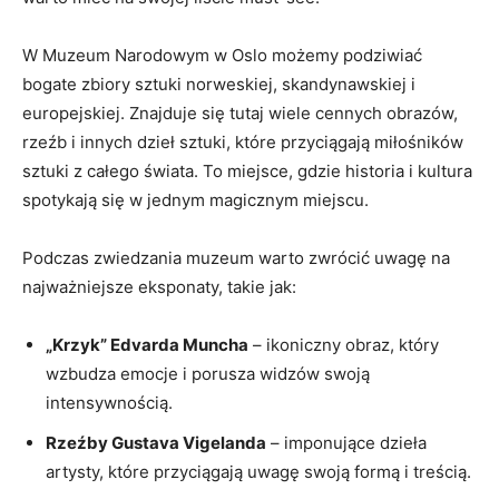
W ⁤Muzeum Narodowym ⁢w Oslo ⁢możemy podziwiać
bogate zbiory sztuki norweskiej, skandynawskiej i​
europejskiej. ​Znajduje‌ się ‌tutaj wiele cennych obrazów,
rzeźb i innych dzieł sztuki, które przyciągają‌ miłośników
sztuki z całego świata. ⁣To miejsce, ‍gdzie ‍historia i kultura
‍spotykają się w jednym magicznym miejscu.
Podczas zwiedzania muzeum warto ‍zwrócić uwagę⁤ na
najważniejsze eksponaty, ⁢takie‌ jak:
„Krzyk” Edvarda ⁤Muncha
–⁤ ikoniczny obraz, ‍który
⁢wzbudza emocje i ⁤porusza widzów⁤ swoją
intensywnością.
Rzeźby Gustava‍ Vigelanda
– imponujące dzieła
artysty, które ⁣przyciągają‍ uwagę ‍swoją formą i treścią.