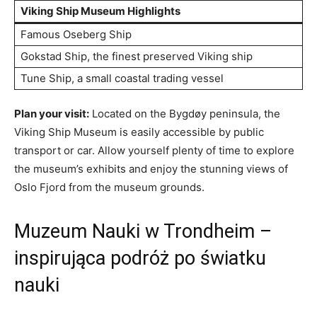
Viking Ship Museum ​Highlights
Famous Oseberg Ship
Gokstad ‌Ship, the finest preserved Viking⁢ ship
Tune⁢ Ship, a ‍small coastal ⁢trading vessel
Plan your visit:
Located​ on ⁣the Bygdøy peninsula, the
‍Viking Ship ⁤Museum​ is easily accessible by public
transport or ‌car. Allow yourself plenty of time to explore
the museum’s exhibits and enjoy‍ the stunning ⁢views ⁤of
⁢Oslo ‍Fjord from ​the‌ museum ⁢grounds.
Muzeum ‍Nauki w⁢ Trondheim ‌–
inspirująca ​podróż‍ po⁣ światku ​
nauki