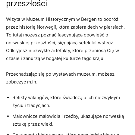
przeszłości
Wizyta w Muzeum Historycznym ⁣w ‌Bergen to podróż⁤
przez ‌historię Norwegii, która zapiera dech w piersiach.
To tutaj możesz poznać‌ fascynującą opowieść o
norweskiej przeszłości, ​sięgającą setek lat wstecz.
Odkryjesz niezwykłe ⁢artefakty,‍ które przeniosą Cię​ w⁣
czasie i zanurzą w ⁤bogatej kulturze tego​ kraju.
Przechadzając‍ się ​po wystawach muzeum, możesz
zobaczyć ⁢m.in.:
Relikty wikingów,⁤ które⁢ świadczą o ‌ich niezwykłym
życiu⁢ i tradycjach.
Malownicze malowidła ‌i rzeźby, ukazujące norweską
sztukę przez wieki.
Dokumenty historyczne, ⁣które opowiadają⁢ historię