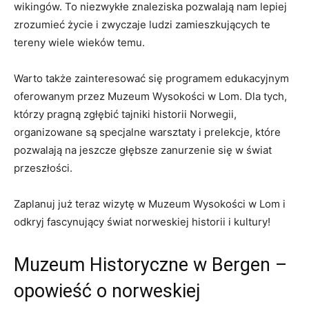
wikingów. To niezwykłe ‌znaleziska pozwalają nam​ lepiej
⁢zrozumieć życie i ‍zwyczaje ludzi ⁤zamieszkujących te
tereny wiele ⁢wieków⁢ temu.
Warto ⁤także zainteresować się‍ programem edukacyjnym
oferowanym‌ przez‍ Muzeum Wysokości‌ w Lom. Dla​ tych,
którzy pragną ‍zgłębić tajniki‌ historii Norwegii,
‍organizowane⁣ są specjalne warsztaty i prelekcje, które
pozwalają na jeszcze⁣ głębsze​ zanurzenie się w⁢ świat
przeszłości.
Zaplanuj‍ już teraz wizytę ⁣w Muzeum Wysokości ​w Lom i
odkryj​ fascynujący świat norweskiej historii‌ i ⁣kultury!
Muzeum ⁤Historyczne w​ Bergen –
opowieść o norweskiej