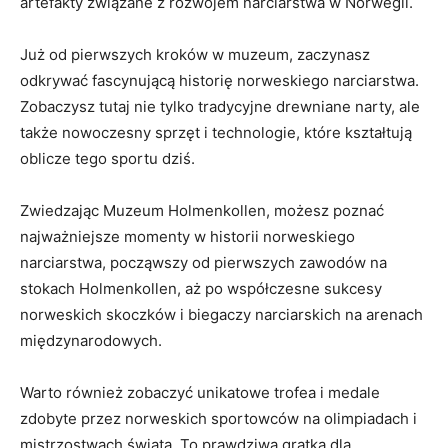
artefakty związane ​z ⁤rozwojem narciarstwa w Norwegii.
Już ⁣od ‍pierwszych⁤ kroków w ⁢muzeum, zaczynasz
odkrywać‌ fascynującą historię norweskiego ⁣narciarstwa.
Zobaczysz tutaj nie tylko tradycyjne ‌drewniane narty, ale
także nowoczesny⁤ sprzęt i technologie, które kształtują
oblicze tego sportu dziś.
Zwiedzając Muzeum Holmenkollen, możesz poznać
najważniejsze momenty ⁣w historii norweskiego⁣
narciarstwa, począwszy od pierwszych zawodów na
stokach Holmenkollen, aż po ‍współczesne ⁣sukcesy
norweskich skoczków i biegaczy narciarskich na arenach‌
międzynarodowych.
Warto ⁢również zobaczyć unikatowe trofea i⁣ medale
‍zdobyte przez norweskich ⁣sportowców na ‍olimpiadach i
mistrzostwach świata. To​ prawdziwa gratka ⁣dla