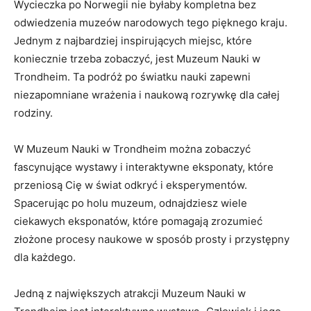
Wycieczka‍ po Norwegii ​nie byłaby kompletna bez
odwiedzenia muzeów narodowych​ tego pięknego kraju.
Jednym z ​najbardziej inspirujących miejsc, które
koniecznie ⁢trzeba zobaczyć, jest‍ Muzeum Nauki w
Trondheim. Ta podróż​ po ​światku nauki zapewni⁢
niezapomniane ‌wrażenia i naukową⁢ rozrywkę dla ​całej
rodziny.
W Muzeum Nauki ⁣w Trondheim można zobaczyć
‌fascynujące‍ wystawy ⁣i interaktywne⁢ eksponaty, które
⁢przeniosą Cię w świat ​odkryć i⁢ eksperymentów.
Spacerując po ‌holu muzeum, odnajdziesz wiele
ciekawych ⁣eksponatów, ‍które pomagają zrozumieć
złożone​ procesy naukowe w sposób prosty i przystępny
dla każdego.
Jedną z‍ największych atrakcji Muzeum Nauki ⁢w