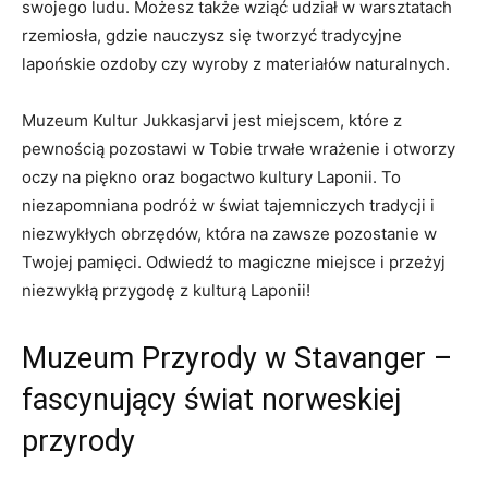
swojego ludu. Możesz także wziąć udział w ‍warsztatach
rzemiosła, gdzie ‌nauczysz się tworzyć ‍tradycyjne
‌lapońskie ozdoby czy wyroby z materiałów⁤ naturalnych.
Muzeum Kultur Jukkasjarvi⁢ jest miejscem, ‍które z
pewnością pozostawi ⁤w Tobie trwałe ‌wrażenie i otworzy
oczy na piękno oraz bogactwo kultury Laponii. To
niezapomniana​ podróż w świat​ tajemniczych⁣ tradycji ⁢i
niezwykłych‍ obrzędów, która na zawsze ⁣pozostanie​ w
Twojej pamięci. Odwiedź ‍to​ magiczne ​miejsce i przeżyj
niezwykłą ​przygodę z‍ kulturą Laponii!
Muzeum Przyrody w Stavanger –
fascynujący świat ‌norweskiej
przyrody