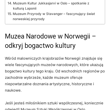
Muzeum ⁢Kultur Jukkasjarvi​ w Oslo – spotkanie z
kulturą ​Laponii
Muzeum Przyrody w Stavanger – fascynujący świat
‌norweskiej przyrody
Muzea Narodowe w Norwegii –
odkryj⁢ bogactwo kultury
Wśród malowniczych krajobrazów Norwegii znajduje⁢ się
wiele fascynujących muzeów narodowych, które ukazują
bogactwo kultury ⁢tego kraju. Od wschodnich regionów po
zachodnie​ wybrzeże, każde muzeum ⁢oferuje
niepowtarzalne⁢ doznania artystyczne, historyczne i
⁢naukowe.
Jeśli‌ jesteś miłośnikiem sztuki ⁢współczesnej, koniecznie
odwiedź Muzeum Sztuki Współczesnej ‌w Oslo.