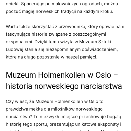
obiekt. Spacerując ⁤po malowniczych‍ ogrodach, można
poczuć magię norweskich​ tradycji na każdym ⁤kroku.
Warto także skorzystać z ⁣przewodnika, który⁢ opowie nam
⁢fascynujące ‌historie‌ związane z poszczególnymi
‍eksponatami. ​Dzięki temu wizyta w Muzeum ‍Sztuki
Ludowej ⁤stanie ⁢się niezapomnianym‍ doświadczeniem,
które na ⁣długo⁤ pozostanie w ‌naszej pamięci.
Muzeum Holmenkollen‍ w ⁣Oslo ‌–
historia norweskiego narciarstwa
Czy wiesz, ⁢że Muzeum Holmenkollen w Oslo to ​
prawdziwa mekka⁣ dla ⁤miłośników norweskiego
narciarstwa? To niezwykłe miejsce⁢ przechowuje bogatą
historię‍ tego sportu, prezentując unikatowe eksponaty ⁣i⁢