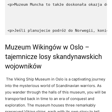
<p>Muzeum Muncha to także doskonała okazja do 
<p>Jeśli planujecie podróż do Norwegii, koniec
Muzeum Wikingów w ​Oslo ⁤–
‌tajemnicze losy skandynawskich
wojowników
⁤ The Viking Ship Museum in Oslo is a‌ captivating journey
into the ‌mysterious world‍ of Scandinavian warriors. ⁤As
you ⁢wander through the halls of​ this museum, you​ will‍ be
transported back in ⁢time to‍ an era of conquest and
exploration. The museum houses three⁢ remarkably
preserved Viking ships, each with its own story to tell.