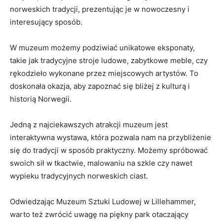
norweskich tradycji,⁣ prezentując je w nowoczesny i‍
interesujący⁣ sposób.
W muzeum możemy podziwiać unikatowe eksponaty,
takie ⁣jak tradycyjne ‍stroje ludowe, ​zabytkowe​ meble, ⁣czy ​
rękodzieło wykonane przez miejscowych artystów. To
doskonała okazja, aby zapoznać ⁤się bliżej z kulturą​ i⁢
historią Norwegii.
Jedną ⁣z najciekawszych atrakcji muzeum jest
interaktywna wystawa, która ‍pozwala nam ‌na przybliżenie
się do tradycji w sposób praktyczny. Możemy spróbować
swoich sił​ w⁣ tkactwie, malowaniu na​ szkle czy nawet
wypieku tradycyjnych‌ norweskich​ ciast.
Odwiedzając Muzeum Sztuki Ludowej w Lillehammer,⁤
warto też zwrócić uwagę na piękny park otaczający