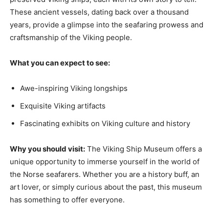
⁣These ⁤ancient vessels, dating ⁢back⁣ over ⁢a thousand
years, provide a glimpse into the seafaring⁢ prowess and⁣
craftsmanship of the Viking⁢ people.
What you can expect ​to see:
Awe-inspiring‍ Viking longships
Exquisite ⁢Viking artifacts
Fascinating ​exhibits‌ on Viking⁤ culture‌ and history
Why‍ you should ⁢visit:
The ‍Viking ⁤Ship​ Museum offers ⁢a
unique opportunity to immerse yourself in ‍the world of
the Norse seafarers. Whether you are a history buff, an
⁣art lover,⁢ or simply curious about​ the past, ‌this museum
has something ​to ​offer everyone.