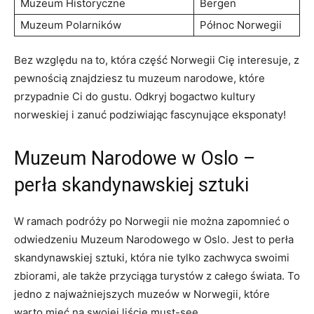
Muzeum ‍Historyczne
Bergen
Muzeum Polarników
Północ Norwegii
Bez ​względu na to, ⁢która część ⁤Norwegii ‌Cię interesuje, ‍z
pewnością znajdziesz tu muzeum ⁣narodowe, które
przypadnie⁢ Ci do ​gustu. Odkryj‌ bogactwo ‌kultury
norweskiej i zanuć podziwiając fascynujące‍ eksponaty!
Muzeum Narodowe w Oslo​ –
perła skandynawskiej sztuki
W⁤ ramach podróży po Norwegii nie można zapomnieć‍ o
‌odwiedzeniu⁤ Muzeum Narodowego​ w Oslo.‌ Jest to​ perła
skandynawskiej sztuki, która‍ nie tylko ​zachwyca⁤ swoimi
zbiorami, ⁣ale także ‌przyciąga turystów z całego świata. To
‍jedno ⁣z ‌najważniejszych muzeów w Norwegii,⁣ które
warto ​mieć na swojej liście must-see.