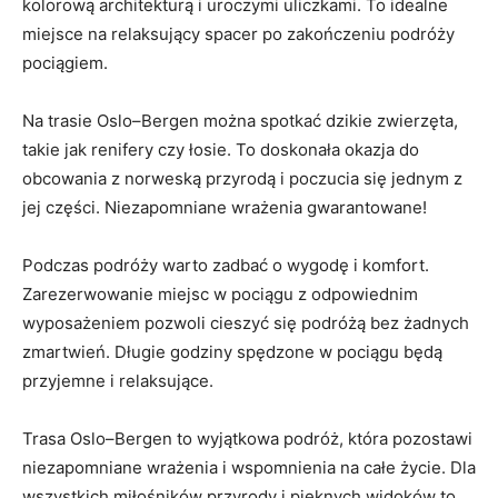
kolorową architekturą ⁤i‌ uroczymi ⁤uliczkami. To idealne
‌miejsce na relaksujący ‍spacer ⁢po zakończeniu ​podróży
pociągiem.
Na trasie ⁤Oslo–Bergen można spotkać⁣ dzikie zwierzęta,⁣
takie ​jak ​renifery czy łosie. ‌To doskonała ​okazja ⁣do
obcowania⁢ z norweską ‌przyrodą i poczucia ⁣się ​jednym⁤ z
jej ⁢części.​ Niezapomniane wrażenia gwarantowane!
Podczas⁣ podróży⁤ warto⁤ zadbać‍ o wygodę i komfort.
Zarezerwowanie ⁣miejsc ‌w pociągu z odpowiednim​
wyposażeniem​ pozwoli cieszyć się ⁣podróżą bez ⁤żadnych
zmartwień. Długie godziny spędzone w ​pociągu będą
przyjemne i relaksujące.
Trasa Oslo–Bergen to wyjątkowa​ podróż, która⁢ pozostawi⁤
niezapomniane wrażenia ⁢i‌ wspomnienia na‌ całe życie. Dla‍
wszystkich miłośników ‍przyrody‌ i pięknych widoków to