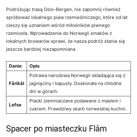
Podróżując trasą Oslo–Bergen, nie zapomnij ‍również
spróbować lokalnego piwa⁣ rzemieślniczego, które od ‌lat
cieszy‌ się ‍uznaniem wśród miłośników piwnego
rzemiosła. Wprowadzenie do Norwegii smaków z‍
lokalnych ⁣browarów sprawi, że nasza ‌podróż stanie się
jeszcze‌ bardziej niezapomniana.
Danie
Opis
Potrawa narodowa Norwegii składająca‌ się z
Fårikål
jagnięciny i​ kapusty.​ Doskonała na chłodne
dni w górach.
Placki⁢ ziemniaczane podawane ⁣z masłem​ i
Lefse
cukrem. Prawdziwy skarb ‌norweskiej kuchni.
Spacer⁢ po⁣ miasteczku Flåm