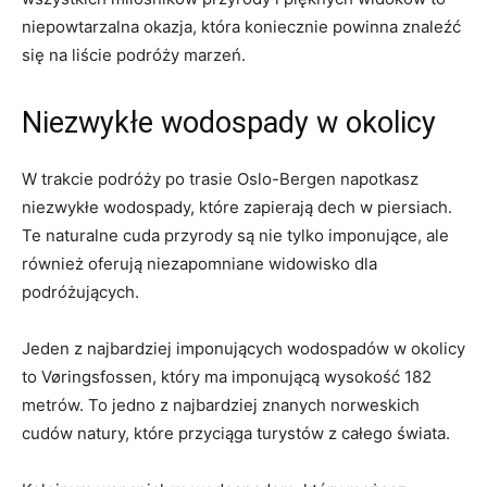
niepowtarzalna okazja,⁤ która koniecznie powinna znaleźć
się na‌ liście⁣ podróży marzeń.
Niezwykłe wodospady​ w okolicy
W trakcie⁢ podróży po trasie Oslo-Bergen napotkasz
niezwykłe⁢ wodospady, ⁤które ‍zapierają dech ​w piersiach.
Te‌ naturalne‍ cuda przyrody są nie⁤ tylko ‌imponujące, ale
również‍ oferują niezapomniane widowisko ‍dla
podróżujących.
Jeden z najbardziej imponujących wodospadów w okolicy
to Vøringsfossen, który ma imponującą wysokość ⁤182
‍metrów. To jedno z ⁣najbardziej znanych norweskich
cudów natury, które‌ przyciąga turystów⁣ z całego⁣ świata.