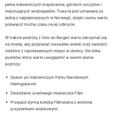
pełna malowniczych krajobrazów, górskich szczytów i​
imponujących wodospadów. Trasa ta jest uznawana za
jedną z najpiękniejszych w Norwegii,⁢ dzięki czemu warto
⁤poświęcić trochę czasu⁢ na jej odkrycie.
W trakcie podróży z Oslo do Bergen warto zatrzymać się‌
na chwilę, aby podziwiać ⁤niezwykłe ⁣widoki oraz zwiedzić
⁣niektóre z najciekawszych ‌miejsc w ​okolicy.‌ Oto kilka‌
punktów, które warto uwzględnić w swoim planie
podróży:
Spacer po ⁣malowniczym ​Parku ​Narodowym
Hallingskarvet
Zwiedzanie urokliwego miasteczka Flåm
Przejazd słynną kolejką Flåmsbana z⁣ wieloma
przystankami widokowymi