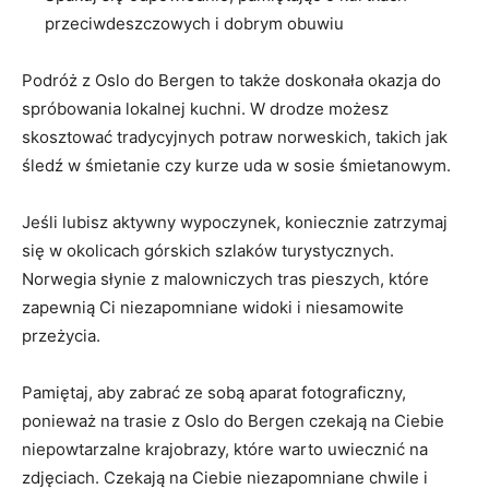
przeciwdeszczowych​ i dobrym obuwiu
Podróż z Oslo ​do Bergen to‍ także doskonała​ okazja do
spróbowania​ lokalnej ‍kuchni. W drodze ⁢możesz ​
skosztować‍ tradycyjnych‌ potraw norweskich, takich jak
śledź w śmietanie ⁤czy ⁤kurze uda ​w‌ sosie śmietanowym.
Jeśli lubisz aktywny⁢ wypoczynek,​ koniecznie ‌zatrzymaj⁣
się w okolicach górskich szlaków turystycznych.
Norwegia⁢ słynie z malowniczych tras pieszych,⁢ które
zapewnią⁤ Ci ⁤niezapomniane widoki⁢ i niesamowite
przeżycia.
Pamiętaj, aby zabrać‍ ze sobą ⁤aparat fotograficzny,
ponieważ na trasie z Oslo do Bergen czekają na‌ Ciebie⁣
niepowtarzalne krajobrazy, które ⁤warto uwiecznić ⁤na
zdjęciach. Czekają ⁣na Ciebie niezapomniane chwile‌ i