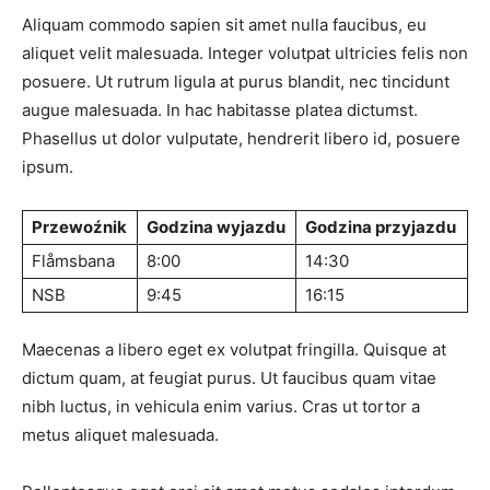
Aliquam⁢ commodo sapien sit⁢ amet nulla ⁢faucibus, eu
⁢aliquet velit malesuada. Integer ​volutpat ultricies felis non
posuere.‍ Ut rutrum ligula at purus ⁤blandit, nec tincidunt
augue ⁤malesuada. In hac habitasse platea dictumst.
Phasellus ut dolor vulputate, hendrerit libero id, ‌posuere
ipsum.
Przewoźnik
Godzina wyjazdu
Godzina przyjazdu
Flåmsbana
8:00
14:30
NSB
9:45
16:15
Maecenas a libero​ eget ​ex ⁤volutpat fringilla. Quisque at
dictum quam, ‌at feugiat purus. Ut faucibus quam vitae
nibh luctus, in vehicula ⁢enim⁣ varius. Cras ut ​tortor ‍a
metus aliquet malesuada.