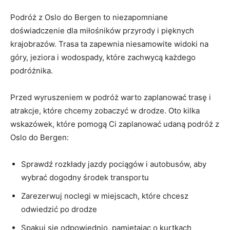
Podróż ‌z Oslo⁤ do Bergen to niezapomniane⁤
doświadczenie dla miłośników⁣ przyrody ⁤i​ pięknych​
krajobrazów. Trasa ta zapewnia niesamowite ​widoki na
góry, jeziora⁢ i‌ wodospady, które zachwycą każdego‍
podróżnika.
Przed ⁤wyruszeniem w podróż‍ warto⁢ zaplanować trasę i
atrakcje, które chcemy‍ zobaczyć w drodze. Oto⁤ kilka
wskazówek, które pomogą Ci ⁣zaplanować udaną podróż z
Oslo‌ do Bergen:
Sprawdź rozkłady jazdy ⁤pociągów i ‌autobusów,​ aby
wybrać dogodny środek ​transportu
Zarezerwuj noclegi ​w miejscach, które chcesz
odwiedzić​ po drodze
Spakuj się odpowiednio,⁢ pamiętając o kurtkach