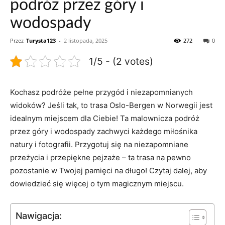
podróż przez góry i
wodospady
Przez
Turysta123
-
2 listopada, 2025
272
0
1/5 - (2 votes)
Kochasz podróże ‍pełne ​przygód​ i‍ niezapomnianych
‍widoków? Jeśli tak, to ⁤trasa Oslo-Bergen w Norwegii jest
idealnym miejscem⁤ dla Ciebie! Ta malownicza ⁢podróż
przez ⁤góry i wodospady⁤ zachwyci​ każdego miłośnika
⁣natury i fotografii. Przygotuj‌ się ​na niezapomniane
przeżycia i przepiękne pejzaże – ta‌ trasa na pewno⁣
pozostanie ‍w‍ Twojej‌ pamięci na długo! Czytaj dalej, aby
dowiedzieć się ⁢więcej⁣ o⁤ tym⁢ magicznym miejscu.
Nawigacja: