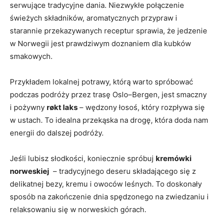
serwujące tradycyjne ⁢dania. Niezwykłe​ połączenie
świeżych składników,⁣ aromatycznych przypraw i
starannie przekazywanych receptur sprawia, że jedzenie
w ⁣Norwegii jest prawdziwym doznaniem ⁣dla kubków
smakowych.
Przykładem lokalnej potrawy, którą‍ warto spróbować
podczas podróży przez ​trasę ​Oslo–Bergen,⁢ jest ⁢smaczny
i‌ pożywny
røkt laks
– wędzony łosoś, który rozpływa ‌się⁤
w ustach.​ To idealna przekąska⁤ na drogę, ⁤która doda⁤ nam
energii do⁤ dalszej podróży.
Jeśli‍ lubisz ‍słodkości,⁢ koniecznie spróbuj
kremówki
norweskiej
‍ – tradycyjnego ⁤deseru składającego się ⁣z
‍delikatnej‍ bezy, kremu i owoców leśnych. ‍To⁤ doskonały
sposób na zakończenie ⁤dnia spędzonego na ‍zwiedzaniu‌ i
relaksowaniu się w norweskich górach.