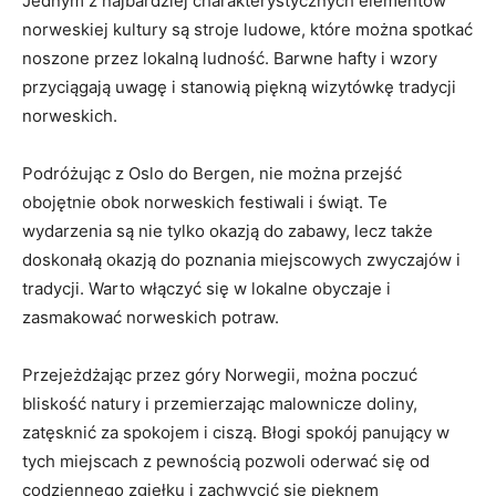
Jednym z najbardziej charakterystycznych elementów⁤
norweskiej kultury są stroje ludowe, które można ⁤spotkać
noszone przez lokalną ludność. Barwne ‌hafty i wzory
przyciągają uwagę i stanowią piękną wizytówkę tradycji⁤
norweskich.
Podróżując z Oslo ‌do Bergen, nie ‍można ‌przejść
‌obojętnie‌ obok norweskich festiwali i świąt. Te
wydarzenia⁣ są nie tylko okazją do ​zabawy, lecz⁤ także
doskonałą okazją do poznania miejscowych zwyczajów i
tradycji. Warto włączyć ​się w lokalne obyczaje i
zasmakować norweskich potraw.
Przejeżdżając przez góry ⁣Norwegii, ⁤można poczuć
bliskość natury i przemierzając malownicze doliny,
zatęsknić za ⁢spokojem ‌i ⁤ciszą. Błogi spokój​ panujący w
tych miejscach ‍z pewnością pozwoli oderwać się od
codziennego zgiełku i zachwycić się pięknem