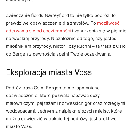
Zwiedzanie fiordu Nærøyfjord to ⁤nie tylko podróż, to
prawdziwe doświadczenie dla zmysłów. To
możliwość
oderwania się od codzienności
i zanurzenia‍ się⁢ w pięknie
​norweskiej przyrody. Niezależnie od tego, czy jesteś⁤
miłośnikiem ‌przyrody,⁣ historii czy kuchni – ta trasa z Oslo
do Bergen z pewnością spełni Twoje oczekiwania.
Eksploracja⁤ miasta Voss
Podróż trasa ‌Oslo–Bergen to⁣ niezapomniane
doświadczenie,⁤ które pozwala napawać oczy
malowniczymi pejzażami norweskich ⁤gór oraz rozległymi
wodospadami. Jednym‌ z najpiękniejszych miejsc, które
można odwiedzić w trakcie tej⁣ podróży, jest urokliwe
⁢miasto Voss.