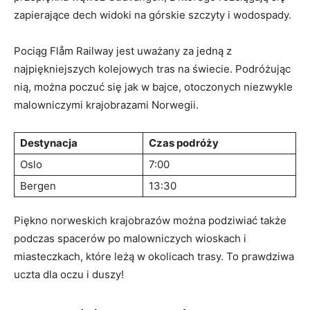
zapierające dech widoki ​na górskie szczyty i ⁤wodospady.
Pociąg Flåm Railway jest uważany⁢ za jedną z
najpiękniejszych ⁣kolejowych tras⁣ na świecie. Podróżując⁣
nią, można poczuć ​się jak w bajce,‌ otoczonych niezwykle
malowniczymi krajobrazami Norwegii.
Destynacja
Czas podróży
Oslo
7:00
Bergen
13:30
Piękno ⁤norweskich krajobrazów można podziwiać także
podczas spacerów po malowniczych wioskach ⁣i
miasteczkach, które leżą w okolicach trasy. ‌To prawdziwa
uczta dla oczu i duszy!