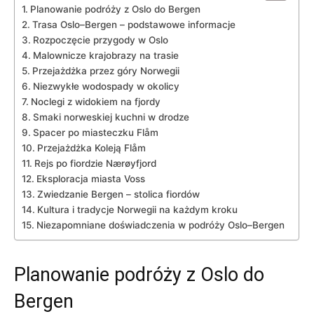
Planowanie podróży z ​Oslo do ⁤Bergen
Trasa Oslo–Bergen‍ – podstawowe‌ informacje
Rozpoczęcie przygody​ w⁣ Oslo
Malownicze​ krajobrazy na trasie
Przejażdżka przez ⁣góry Norwegii
Niezwykłe wodospady​ w okolicy
Noclegi z widokiem‍ na fjordy
Smaki norweskiej ⁣kuchni w drodze
Spacer⁢ po⁣ miasteczku Flåm
Przejażdżka‍ Koleją Flåm
Rejs⁢ po ‍fiordzie Nærøyfjord
Eksploracja⁤ miasta Voss
Zwiedzanie ⁤Bergen – stolica ⁣fiordów
Kultura i tradycje Norwegii na każdym kroku
Niezapomniane doświadczenia ⁤w⁢ podróży Oslo–Bergen
Planowanie podróży z ​Oslo do
⁤Bergen