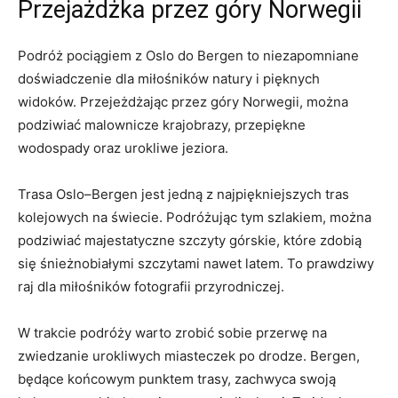
Przejażdżka przez ⁣góry Norwegii
Podróż⁣ pociągiem ⁢z Oslo do Bergen‌ to ⁤niezapomniane‌
doświadczenie dla miłośników ⁢natury i pięknych
widoków. ‌Przejeżdżając ‍przez góry Norwegii, można‍
podziwiać⁢ malownicze ⁤krajobrazy,‍ przepiękne
wodospady oraz urokliwe ​jeziora.
Trasa​ Oslo–Bergen jest‍ jedną⁣ z najpiękniejszych tras
kolejowych ‌na świecie. Podróżując tym ⁢szlakiem, ‍można
podziwiać majestatyczne szczyty⁤ górskie, ‍które zdobią
⁤się ⁤śnieżnobiałymi szczytami nawet ⁤latem. To prawdziwy
raj dla miłośników fotografii⁢ przyrodniczej.
W ⁣trakcie ‍podróży warto zrobić‌ sobie przerwę ‍na
‌zwiedzanie urokliwych miasteczek po drodze.⁤ Bergen, ​
będące końcowym‍ punktem trasy, zachwyca swoją ​