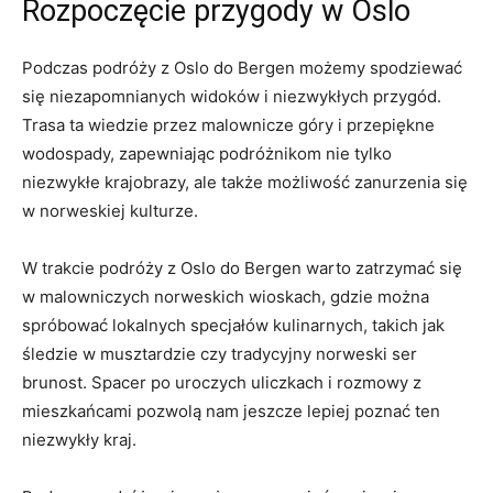
Rozpoczęcie przygody​ w⁣ Oslo
Podczas podróży ​z Oslo do Bergen możemy‍ spodziewać‌
się ‌niezapomnianych​ widoków i niezwykłych przygód.
Trasa ta wiedzie przez malownicze ​góry‌ i ⁣przepiękne
wodospady,‌ zapewniając podróżnikom nie ⁢tylko
niezwykłe ⁢krajobrazy, ale także możliwość zanurzenia się
w norweskiej kulturze.
W trakcie podróży z Oslo do ⁤Bergen ⁣warto ​zatrzymać ⁢się
⁢w ⁣malowniczych ‌norweskich wioskach, gdzie można
⁢spróbować lokalnych specjałów ⁣kulinarnych, takich jak ​
śledzie⁣ w musztardzie czy ‍tradycyjny norweski ser​
brunost. Spacer‌ po uroczych uliczkach i rozmowy z
mieszkańcami pozwolą nam jeszcze lepiej poznać ten
⁤niezwykły kraj.