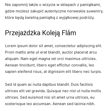
Nie zapomnij także o wizycie w sklepach z​ pamiątkami,
gdzie możesz zakupić autentyczne norweskie suweniry,
które będą świetną ⁢pamiątką z wyjątkowej podróży.
Przejażdżka‍ Koleją Flåm
Lorem ipsum ‍dolor sit ​amet, consectetur adipiscing elit.
⁣Proin mattis ante ut erat‍ blandit, auctor ​placerat‍ arcu
aliquam. Nam eget magna vel orci maximus ultricies.
Aenean ⁣tincidunt, ​libero​ eget​ efficitur⁢ convallis, leo
sapien eleifend⁣ risus, at dignissim elit‌ libero‍ nec turpis.
Sed id ⁣quam ac nulla dapibus‍ blandit.⁣ Duis facilisis
ultrices elit vel ‌gravida. Quisque nec nisl ut nulla mollis
ultrices.​ Sed euismod nisi sit amet urna ultrices, eu
‌scelerisque‍ leo accumsan. Aenean⁤ sed lacinia ‌nibh.