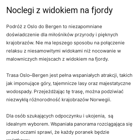
Noclegi z widokiem‍ na fjordy
Podróż z Oslo do⁢ Bergen ‌to niezapomniane
doświadczenie⁢ dla miłośników przyrody​ i​ pięknych
krajobrazów. Nie ma ‍lepszego sposobu na połączenie
relaksu z niesamowitymi widokami niż nocowanie ‍w
malowniczych miejscach⁢ z widokiem na‍ fjordy.
Trasa Oslo–Bergen ‍jest‌ pełna ​wspaniałych atrakcji, takich
jak imponujące góry, tajemnicze lasy⁣ oraz majestatyczne
wodospady. Przejeżdżając tę trasę,‍ można podziwiać
⁣niezwykłą różnorodność krajobrazów Norwegii.
Dla⁣ osób szukających ‌odpoczynku i‌ ukojenia, ⁢ są
idealnym wyborem. ‌Wspaniała‍ panorama rozciągająca się
przed oczami sprawi, że‍ każdy poranek⁢ będzie