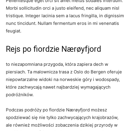
Pellentesque⁤ eget ⁢orci sit amet metus​ sodales⁤ interdum.
Morbi sollicitudin orci a ⁣justo⁣ eleifend, nec aliquam nisl
tristique. Integer​ lacinia sem​ a‌ lacus​ fringilla, ⁣in dignissim
nunc tincidunt. Nullam fermentum eros‌ in‍ mi venenatis
feugiat.
Rejs⁢ po ‍fiordzie Nærøyfjord
to niezapomniana przygoda,⁢ która zapiera dech w
piersiach. Ta ⁢malownicza trasa z Oslo⁤ do Bergen oferuje
‍niepowtarzalne widoki‍ na norweskie góry i ‍wodospady,
które zachwycają nawet najbardziej ⁤wymagających
podróżników.
Podczas ⁢podróży ⁢po fiordzie Nærøyfjord ⁤możesz
spodziewać się nie tylko ‌zachwycających krajobrazów,​
ale również możliwości zobaczenia dzikiej przyrody w