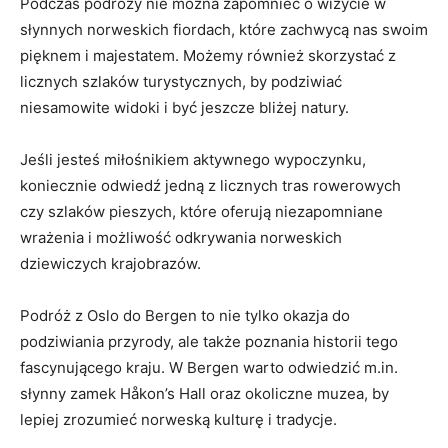
Podczas podróży nie można zapomnieć o wizycie w
słynnych norweskich fiordach,⁣ które zachwycą nas swoim
pięknem i⁤ majestatem. Możemy również skorzystać z
licznych ‍szlaków‌ turystycznych, by⁤ podziwiać
niesamowite ⁣widoki i ​być ⁢jeszcze ⁢bliżej natury.
Jeśli jesteś miłośnikiem‍ aktywnego wypoczynku,
koniecznie odwiedź jedną‍ z ⁤licznych​ tras rowerowych
czy szlaków⁣ pieszych,​ które⁢ oferują niezapomniane
⁢wrażenia i możliwość odkrywania norweskich
dziewiczych⁢ krajobrazów.
Podróż z Oslo do Bergen‌ to nie‌ tylko‌ okazja do
podziwiania przyrody, ale także‌ poznania historii tego
fascynującego kraju. W Bergen​ warto odwiedzić‌ m.in.
słynny zamek⁢ Håkon’s Hall oraz okoliczne⁢ muzea, by
lepiej zrozumieć norweską⁤ kulturę i tradycje.