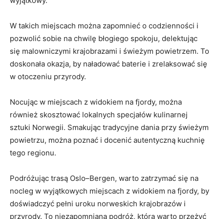
wyjątkowy.
W takich ⁤miejscach można zapomnieć o codzienności i
⁣pozwolić sobie ⁣na chwilę błogiego spokoju, delektując
się malowniczymi krajobrazami i świeżym powietrzem. To
doskonała‍ okazja, by naładować baterie i zrelaksować ‌się
⁢w otoczeniu przyrody.
Nocując w miejscach z widokiem na ‌fjordy, można
również skosztować ⁤lokalnych specjałów kulinarnej
sztuki⁢ Norwegii. Smakując ⁢tradycyjne dania przy ⁤świeżym
powietrzu,‍ można ⁢poznać⁢ i​ docenić autentyczną kuchnię
⁢tego regionu.
Podróżując trasą Oslo–Bergen, warto‌ zatrzymać się‍ na
nocleg w⁣ wyjątkowych ‌miejscach z widokiem na ‍fjordy, by
doświadczyć pełni uroku⁣ norweskich krajobrazów i⁢
przyrody. To niezapomniana podróż, ‌którą ‍warto przeżyć