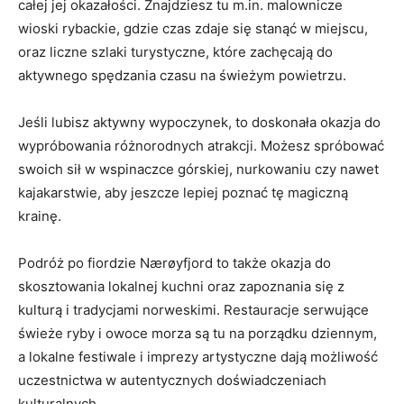
całej jej okazałości. ‌Znajdziesz ⁣tu m.in. malownicze
wioski rybackie, gdzie czas zdaje się ​stanąć⁢ w‌ miejscu,
⁣oraz liczne szlaki turystyczne, które⁣ zachęcają do
aktywnego ⁤spędzania czasu na świeżym powietrzu.
Jeśli lubisz aktywny⁣ wypoczynek, to ‌doskonała okazja‌ do⁤
wypróbowania różnorodnych atrakcji.‍ Możesz ​spróbować
swoich sił w ⁢wspinaczce górskiej, nurkowaniu‍ czy nawet⁣
kajakarstwie,⁢ aby ⁣jeszcze‌ lepiej poznać tę magiczną
krainę.
Podróż po ‌fiordzie ⁣Nærøyfjord to ‌także⁤ okazja do
skosztowania lokalnej ⁣kuchni oraz zapoznania się z
kulturą i tradycjami ​norweskimi. Restauracje ⁣serwujące
świeże ryby i owoce ⁣morza są tu ‌na porządku dziennym,⁣
a lokalne ⁤festiwale i imprezy​ artystyczne dają możliwość
uczestnictwa w autentycznych doświadczeniach
⁣kulturalnych.