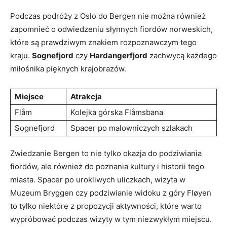
Podczas podróży z Oslo‌ do Bergen nie można⁤ również
zapomnieć o ⁣odwiedzeniu słynnych fiordów norweskich,
⁢które są‌ prawdziwym znakiem ⁢rozpoznawczym tego
kraju.
Sognefjord
czy‌
Hardangerfjord
zachwycą każdego
miłośnika pięknych krajobrazów.
Miejsce
Atrakcja
Flåm
Kolejka górska Flåmsbana
Sognefjord
Spacer po malowniczych szlakach
Zwiedzanie ⁤Bergen to nie⁢ tylko okazja​ do podziwiania
⁣fiordów, ‍ale również do‌ poznania ​kultury⁤ i historii tego⁣
miasta. ​Spacer po urokliwych ‍uliczkach, wizyta w
Muzeum Bryggen czy ⁣podziwianie ​widoku z ⁤góry Fløyen
to tylko niektóre z propozycji aktywności, które warto
wypróbować podczas wizyty‍ w ⁣tym niezwykłym miejscu.