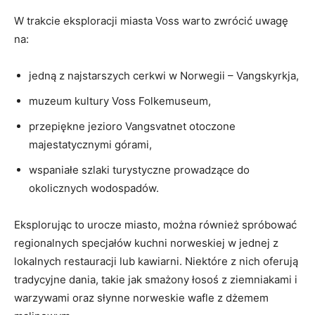
W trakcie eksploracji miasta Voss ​warto zwrócić uwagę
na:
jedną z najstarszych cerkwi w ​Norwegii⁣ – ⁢Vangskyrkja,
muzeum⁢ kultury Voss Folkemuseum,
przepiękne ⁤jezioro ‌Vangsvatnet otoczone
⁤majestatycznymi górami,
wspaniałe ​szlaki turystyczne prowadzące do
okolicznych wodospadów.
Eksplorując to urocze miasto, można również spróbować⁣
regionalnych specjałów kuchni ⁤norweskiej w ​jednej z
lokalnych restauracji lub kawiarni. Niektóre​ z​ nich ⁢oferują
tradycyjne‌ dania, takie ​jak⁤ smażony łosoś z ziemniakami i⁢
warzywami oraz słynne ​norweskie‌ wafle z dżemem ​