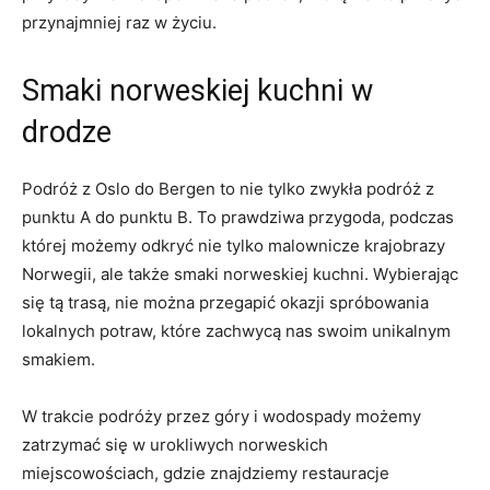
⁢przynajmniej raz⁣ w życiu.
Smaki norweskiej ⁣kuchni w
drodze
Podróż z Oslo ⁣do Bergen to nie ⁤tylko ⁤zwykła podróż z
punktu A do punktu B. To prawdziwa przygoda, ⁣podczas
której⁢ możemy ⁤odkryć nie tylko⁣ malownicze krajobrazy
Norwegii, ​ale także smaki norweskiej kuchni. ​Wybierając
się tą⁣ trasą,​ nie można przegapić⁣ okazji spróbowania
⁣lokalnych potraw, które ‌zachwycą nas swoim unikalnym
smakiem.
W ‍trakcie podróży‌ przez góry i‌ wodospady możemy
zatrzymać‍ się w urokliwych norweskich
miejscowościach, gdzie znajdziemy⁣ restauracje