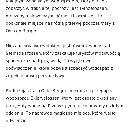
Kolejnym wspaniałym wodospadem, ​który ⁢możesz
zobaczyć w trakcie tej podróży, jest Tvindefossen,
otoczony malowniczymi górami i lasami. Jest to
doskonałe miejsce na krótką przerwę podczas trasy z
Oslo do ⁤Bergen.
Niezapomnianym⁤ widokiem jest również wodospad⁤
Steinsdalsfossen, ⁣który zaskakuje turystów możliwością
⁤spaceru za spadającą wodą. To wyjątkowe⁤
doświadczenie, które pozwala ‍zobaczyć wodospad z
zupełnie nowej perspektywy.
Podróżując trasą Oslo-Bergen, nie ⁢można ⁣przegapić
wodospadu Skjervsfossen, który​ jest ⁣często ​określany
jako „złoty ‌wodospad” ze względu​ na kolor⁢ wody o złotym
⁤odcieniu. To naprawdę⁢ magiczne miejsce, które warto‍
odwiedzić.