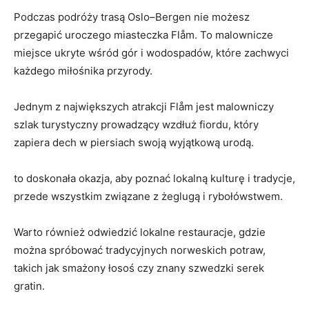
Podczas podróży trasą Oslo–Bergen ‍nie możesz
przegapić uroczego miasteczka Flåm. To malownicze
miejsce ‍ukryte wśród‍ gór i wodospadów, które zachwyci
każdego ​miłośnika przyrody.
Jednym z największych atrakcji Flåm jest ‍malowniczy​
szlak⁤ turystyczny prowadzący wzdłuż fiordu, który
zapiera dech w piersiach swoją wyjątkową⁣ urodą.
to ⁣doskonała okazja, aby poznać lokalną kulturę i ⁣tradycje,
przede⁤ wszystkim związane z żeglugą ‌i⁤ rybołówstwem.
Warto ‍również⁤ odwiedzić lokalne ⁢restauracje, gdzie
można spróbować tradycyjnych​ norweskich potraw,
takich jak smażony łosoś ⁤czy ‌znany szwedzki⁢ serek
gratin.