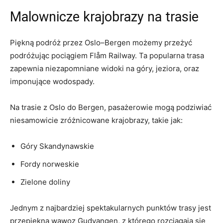
Malownicze​ krajobrazy na trasie
Piękną‍ podróż przez Oslo–Bergen ‌możemy ⁤przeżyć
podróżując pociągiem Flåm Railway. Ta popularna trasa
zapewnia niezapomniane widoki na góry, jeziora, oraz
imponujące ​wodospady.
Na trasie ⁣z Oslo do‍ Bergen, ⁤pasażerowie mogą podziwiać
niesamowicie zróżnicowane krajobrazy,‌ takie ⁢jak:
Góry ‍Skandynawskie
Fordy norweskie
Zielone doliny
Jednym z najbardziej​ spektakularnych punktów trasy jest
przepiękna wąwoz Gudvangen, z​ którego⁢ rozciągają​ się‌