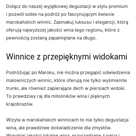
Dołącz do naszej wyjątkowej degustacji w stylu premium
i pozwól ⁤sobie na⁤ podróż‌ po fascynującym świecie
marokańskich winnic. Zasmakuj ⁤luksusu ‌i elegancji, którą
oferują najwyższej ⁤jakości wina tego regionu, które⁣ z​
pewnością zostaną​ zapamiętane na długo.
Winnice z przepięknymi widokami
Podróżując po Maroku, nie można przegapić odwiedzenia
malowniczych ‍winnic,⁣ które oferują‌ nie tylko ⁤wyśmienite
trunki, ale również​ zapierające dech w piersiach widoki.
To prawdziwy raj dla miłośników wina i⁤ pięknych
krajobrazów.
Wizyta w marokańskich winnicach to⁤ nie tylko degustacja
wina, ale prawdziwe doświadczenie dla ⁢zmysłów.
Wysokiej jakości lokalne wina, przyrządzane z ⁣pasją⁤ i