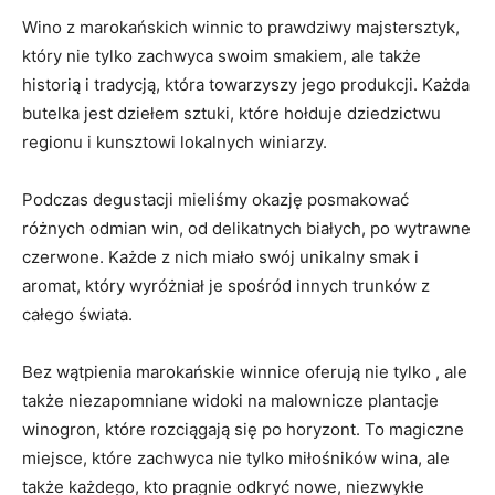
Wino⁣ z marokańskich winnic ⁣to prawdziwy majstersztyk,
który nie tylko​ zachwyca swoim smakiem, ale także
⁤historią i tradycją, która towarzyszy jego produkcji. Każda
butelka jest ⁤dziełem sztuki, które hołduje dziedzictwu
regionu ⁤i kunsztowi lokalnych‍ winiarzy.
Podczas degustacji mieliśmy okazję posmakować
różnych ​odmian win,⁣ od delikatnych białych, po wytrawne⁤
czerwone. Każde z nich miało ⁤swój⁢ unikalny smak i
aromat, który ⁤wyróżniał je spośród​ innych​ trunków z
całego świata.
Bez wątpienia marokańskie winnice oferują nie tylko , ale
także niezapomniane widoki⁤ na malownicze‍ plantacje
winogron, ‍które rozciągają‌ się ⁣po ⁢horyzont. To magiczne⁣
miejsce, ⁤które zachwyca nie tylko miłośników wina, ale
także każdego, kto pragnie odkryć nowe, niezwykłe