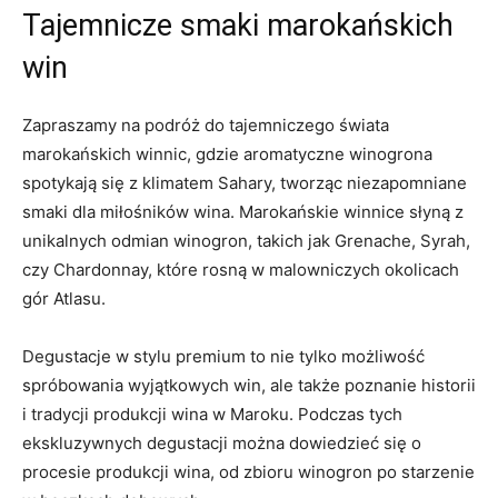
Tajemnicze smaki ⁢marokańskich
win
Zapraszamy ‍na⁢ podróż do tajemniczego świata
marokańskich winnic,⁣ gdzie ⁣aromatyczne⁢ winogrona​
spotykają się z‍ klimatem Sahary, tworząc niezapomniane
smaki ​dla miłośników wina. Marokańskie winnice słyną z
unikalnych odmian ⁤winogron, ‌takich jak Grenache, Syrah,
czy Chardonnay,‌ które‍ rosną⁤ w malowniczych okolicach
gór Atlasu.
Degustacje ‌w ⁤stylu premium to nie tylko‌ możliwość
spróbowania wyjątkowych win,‌ ale także poznanie historii
i ⁢tradycji produkcji wina‌ w‍ Maroku. Podczas tych⁤
ekskluzywnych degustacji ⁢można dowiedzieć się⁢ o
procesie produkcji ⁣wina, ‍od zbioru winogron ‌po starzenie⁤