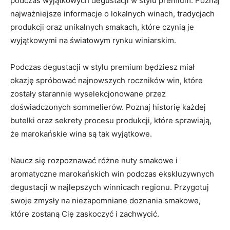
podczas ‌wyjątkowych degustacji w stylu premium.⁢ Poznaj
najważniejsze ‌informacje o lokalnych winach, tradycjach
produkcji oraz unikalnych smakach, które ​czynią je
wyjątkowymi na światowym rynku winiarskim.
Podczas degustacji w⁤ stylu premium będziesz miał⁤
okazję spróbować najnowszych roczników win, które
zostały starannie wyselekcjonowane przez
doświadczonych sommelierów. Poznaj⁣ historię każdej
butelki oraz sekrety procesu produkcji, które sprawiają, ​
że marokańskie wina ‌są tak wyjątkowe.
Naucz się rozpoznawać⁢ różne​ nuty smakowe i⁢
aromatyczne marokańskich win podczas ekskluzywnych ​
degustacji w⁢ najlepszych⁢ winnicach regionu.⁤ Przygotuj
swoje ⁤zmysły na niezapomniane⁢ doznania‍ smakowe,
które zostaną⁣ Cię zaskoczyć i zachwycić.