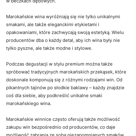
w beczkach dębowych.
Marokańskie wina wyróżniają ‍się nie tylko unikalnymi
smakami, ‍ale także eleganckimi​ etykietami i‍
opakowaniami, które ‌zachwycają swoją estetyką. Wielu
producentów dba o każdy detal, aby ich wina były nie
⁣tylko pyszne, ale ⁢także modne i‌ stylowe.
Podczas‍ degustacji ⁤w⁢ stylu premium można także
spróbować tradycyjnych marokańskich ​przekąsek, które
doskonale komponują się z różnymi‌ rodzajami‌ win. Od
pikantnych tajinów po słodkie baklawy​ – każdy⁤ znajdzie
coś dla siebie, aby ​podkreślić​ unikalne smaki
marokańskiego wina.
Marokańskie winnice często‌ oferują ⁢także‌ możliwość
‍zakupu ​win bezpośrednio‍ od producentów, co‍ daje
możliwość zabrania ze sobą niezapomnianych‌ smaków