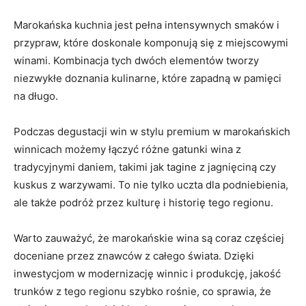
Marokańska‌ kuchnia jest pełna​ intensywnych ​smaków i
przypraw, które doskonale komponują ​się z‍ miejscowymi
winami. ⁢Kombinacja tych​ dwóch elementów⁣ tworzy
niezwykłe⁣ doznania⁢ kulinarne, które zapadną w pamięci
na długo.
Podczas degustacji win w stylu⁢ premium‌ w ‍marokańskich
winnicach możemy łączyć różne gatunki⁤ wina z ​
tradycyjnymi daniem, ⁢takimi jak tagine z jagnięciną czy
kuskus‌ z warzywami. To nie tylko uczta dla‌ podniebienia,
ale ‌także podróż przez kulturę i historię tego‌ regionu.
Warto zauważyć, że‌ marokańskie wina są​ coraz częściej
doceniane przez znawców⁢ z całego świata. Dzięki
inwestycjom w modernizację ⁤winnic i ‌produkcję,⁣ jakość
trunków z​ tego regionu⁤ szybko rośnie, co sprawia, że