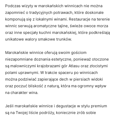
Podczas‍ wizyty w marokańskich winnicach ⁤nie można​
zapomnieć o ⁤tradycyjnych potrawach, które doskonale
komponują się z ⁣lokalnymi​ winami. Restauracje na ⁢terenie
winnic ⁣serwują ⁢aromatyczne ‍tajine, ‍świeże owoce morza
oraz⁤ inne specjały kuchni marokańskiej, które podkreślają
unikatowe walory⁤ smakowe trunków.
Marokańskie winnice oferują swoim ​gościom
niezapomniane doznania estetyczne, ponieważ otoczone
są malowniczymi⁢ krajobrazami gór Atlasu oraz złocistymi
polami uprawnymi. W trakcie spaceru po winnicach
można podziwiać‍ zapierające‍ dech w piersiach widoki
oraz‍ poczuć bliskość z naturą, która ⁤ma ogromny wpływ
na charakter wina.
Jeśli marokańskie ⁢winnice i degustacje w stylu premium
są na Twojej liście podróży,⁢ koniecznie zrób sobie⁣