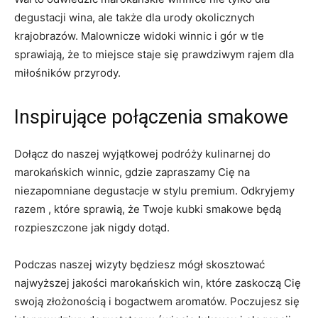
degustacji wina, ‌ale także dla⁤ urody ‌okolicznych
⁣krajobrazów. Malownicze widoki winnic i​ gór w‍ tle
sprawiają,‍ że to miejsce staje się prawdziwym ​rajem dla
miłośników przyrody.
Inspirujące połączenia smakowe
Dołącz do naszej wyjątkowej podróży ⁢kulinarnej do
‌marokańskich winnic, ⁣gdzie zapraszamy Cię na
niezapomniane degustacje w stylu premium. Odkryjemy
⁢razem , które⁤ sprawią, że Twoje kubki ⁤smakowe będą
rozpieszczone​ jak ‌nigdy dotąd.
Podczas naszej⁣ wizyty będziesz mógł⁣ skosztować⁢
najwyższej jakości ‍marokańskich win, które zaskoczą Cię⁣
swoją złożonością i bogactwem aromatów. ⁢Poczujesz się​