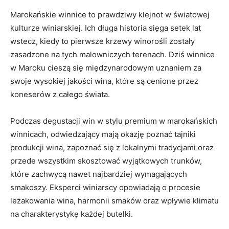
Marokańskie winnice to prawdziwy klejnot‌ w światowej
⁢kulturze winiarskiej. Ich długa historia sięga ‍setek lat
wstecz, kiedy to⁤ pierwsze krzewy winorośli zostały
⁤zasadzone na tych malowniczych terenach. Dziś winnice
w‌ Maroku cieszą się międzynarodowym uznaniem za
swoje wysokiej jakości wina, które są cenione⁣ przez
koneserów z ‍całego świata.
Podczas⁣ degustacji win w stylu⁤ premium w marokańskich
winnicach, ​odwiedzający mają okazję poznać tajniki‌
produkcji ⁣wina, ‌zapoznać się z lokalnymi tradycjami ⁤oraz
przede wszystkim skosztować wyjątkowych‍ trunków,⁤
które ⁣zachwycą‌ nawet najbardziej wymagających
⁢smakoszy. Eksperci winiarscy opowiadają o procesie
leżakowania wina, ‌harmonii smaków oraz wpływie ‌klimatu‌
na charakterystykę każdej butelki.