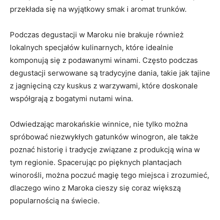
przekłada się na wyjątkowy smak⁣ i aromat trunków.
Podczas degustacji w Maroku nie brakuje również
lokalnych specjałów kulinarnych,‍ które‍ idealnie⁣
komponują się z podawanymi ‌winami. Często podczas
degustacji ‌serwowane są tradycyjne⁢ dania, takie ⁤jak ⁤tajine
z ⁢jagnięciną‍ czy ‌kuskus z warzywami, ⁣które doskonale
współgrają z bogatymi nutami wina.
Odwiedzając marokańskie ⁢winnice, ⁤nie tylko można
spróbować niezwykłych gatunków winogron, ale także
poznać ⁣historię i tradycje ⁣związane z produkcją⁢ wina w ​
tym ⁤regionie. ⁢Spacerując po pięknych plantacjach
winorośli, można ‍poczuć magię tego⁢ miejsca ​i ⁢zrozumieć,
dlaczego ⁣wino z Maroka cieszy się coraz większą
popularnością na świecie.