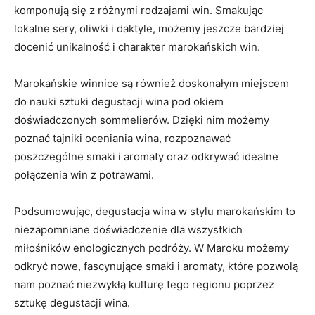
komponują się z różnymi rodzajami ​win. Smakując‍
lokalne⁤ sery, oliwki⁣ i‍ daktyle, ⁤możemy‌ jeszcze bardziej
docenić unikalność i charakter marokańskich win.
Marokańskie winnice są również ‍doskonałym miejscem
do​ nauki ‌sztuki degustacji wina pod okiem
doświadczonych ⁢sommelierów. Dzięki nim ⁢możemy
poznać tajniki oceniania wina, rozpoznawać
poszczególne smaki i aromaty⁣ oraz odkrywać idealne
połączenia⁣ win z potrawami.
Podsumowując, degustacja wina w stylu marokańskim to
niezapomniane doświadczenie dla wszystkich
⁤miłośników enologicznych podróży. W Maroku możemy
odkryć nowe, fascynujące smaki i aromaty, które pozwolą⁤
nam poznać⁣ niezwykłą kulturę⁣ tego regionu poprzez‍
sztukę degustacji wina.