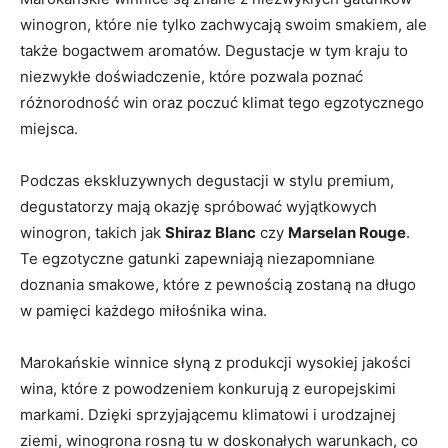
winogron, które nie tylko ⁢zachwycają swoim smakiem, ⁤ale
także bogactwem aromatów. Degustacje ⁢w tym kraju to
‍niezwykłe doświadczenie, ⁣które pozwala poznać
różnorodność win oraz poczuć klimat ⁣tego egzotycznego
miejsca.
Podczas ekskluzywnych degustacji w stylu premium,​
degustatorzy mają okazję spróbować wyjątkowych
winogron, takich jak
Shiraz Blanc
czy
Marselan Rouge
.⁣
Te ⁣egzotyczne gatunki zapewniają niezapomniane⁢
doznania smakowe, które z pewnością zostaną na długo
w pamięci każdego miłośnika wina.
Marokańskie⁢ winnice słyną z produkcji⁢ wysokiej jakości ​
wina, które z powodzeniem konkurują z europejskimi
⁤markami. Dzięki sprzyjającemu ‍klimatowi ‍i urodzajnej
⁤ziemi, winogrona rosną⁤ tu w doskonałych warunkach, co