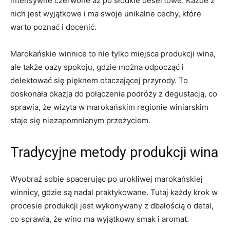
intensywne czerwone aż po⁢ słodkie desertowe. Każde z
nich ⁣jest wyjątkowe i ma swoje unikalne ‍cechy, które
warto⁢ poznać i docenić.
Marokańskie winnice ‌to​ nie tylko miejsca produkcji wina,
ale także⁢ oazy spokoju,⁤ gdzie​ można ⁤odpocząć ‍i
delektować ‍się pięknem otaczającej​ przyrody.⁣ To
doskonała okazja do połączenia podróży⁤ z degustacją, co
sprawia, że wizyta w marokańskim regionie⁢ winiarskim
staje⁢ się niezapomnianym przeżyciem.
Tradycyjne metody produkcji‌ wina
Wyobraź sobie spacerując po urokliwej‍ marokańskiej
winnicy, gdzie są nadal praktykowane. Tutaj każdy ⁣krok w
procesie produkcji jest⁢ wykonywany ⁤z dbałością o detal,
co sprawia, że wino ma⁢ wyjątkowy ​smak ⁤i aromat.