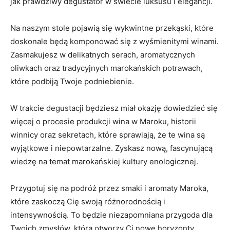
jak prawdziwy degustator w świecie⁢ luksusu i elegancji.
Na naszym stole pojawią się wykwintne przekąski, które
doskonale ⁢będą ‍komponować się z⁢ wyśmienitymi winami.
Zasmakujesz w delikatnych serach, aromatycznych
⁢oliwkach⁣ oraz tradycyjnych‌ marokańskich potrawach,
które podbiją Twoje podniebienie.
W trakcie degustacji będziesz miał okazję‌ dowiedzieć się
więcej o procesie produkcji wina w Maroku, historii
winnicy oraz sekretach, które sprawiają, że te wina są
‌wyjątkowe i niepowtarzalne. ⁣Zyskasz nową, fascynującą
wiedzę na temat marokańskiej kultury enologicznej.
Przygotuj się na podróż przez smaki i aromaty Maroka,
które zaskoczą Cię swoją⁢ różnorodnością ⁢i​
intensywnością. To ⁢będzie niezapomniana⁤ przygoda ⁤dla⁤
Twoich zmysłów, która otworzy‍ Ci nowe horyzonty