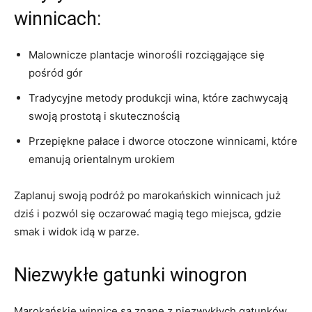
winnicach:
Malownicze​ plantacje winorośli rozciągające się
pośród gór
Tradycyjne​ metody produkcji ⁤wina, które⁣ zachwycają
swoją prostotą i skutecznością
Przepiękne pałace ‍i dworce ⁣otoczone winnicami, które
emanują‍ orientalnym urokiem
Zaplanuj swoją ⁢podróż po​ marokańskich winnicach już
dziś⁢ i pozwól ⁣się oczarować magią tego​ miejsca, gdzie
smak ‌i widok⁤ idą w parze.
Niezwykłe ​gatunki winogron
Marokańskie winnice są znane z niezwykłych gatunków⁣