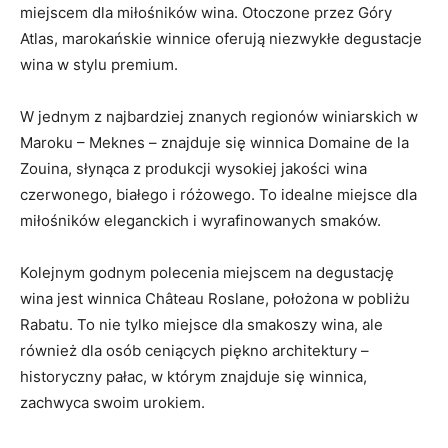
miejscem dla⁢ miłośników wina. Otoczone przez Góry ​
Atlas, marokańskie winnice oferują niezwykłe degustacje
wina w⁣ stylu premium.
W ​jednym z najbardziej znanych regionów winiarskich w
‍Maroku – Meknes – znajduje‍ się winnica Domaine de la
Zouina, słynąca z produkcji wysokiej jakości wina
czerwonego, białego i różowego. To idealne ​miejsce dla
miłośników eleganckich​ i wyrafinowanych smaków.
Kolejnym godnym polecenia miejscem na degustację
wina jest winnica ‌Château‍ Roslane, ⁢położona w pobliżu
Rabatu. To nie tylko miejsce ​dla smakoszy wina, ​ale
również dla osób ceniących piękno architektury –
historyczny‍ pałac, w‍ którym znajduje się winnica,‍
zachwyca swoim urokiem.