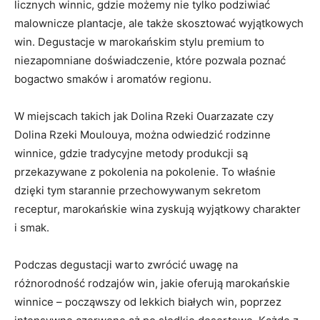
licznych winnic, gdzie możemy nie tylko‌ podziwiać
malownicze plantacje, ale⁢ także skosztować ⁣wyjątkowych
win. Degustacje w marokańskim stylu premium to
niezapomniane doświadczenie,‍ które⁣ pozwala poznać
bogactwo smaków i aromatów regionu.
W miejscach takich⁤ jak Dolina Rzeki Ouarzazate‌ czy⁢
Dolina Rzeki Moulouya, można odwiedzić rodzinne
winnice, ⁣gdzie tradycyjne metody produkcji⁢ są
przekazywane​ z pokolenia na pokolenie. ‍To właśnie
dzięki tym starannie przechowywanym​ sekretom
receptur, marokańskie ‌wina⁣ zyskują wyjątkowy charakter
i smak.
Podczas degustacji warto zwrócić uwagę na
różnorodność rodzajów win,⁣ jakie oferują marokańskie
winnice – począwszy od lekkich ‍białych win, poprzez