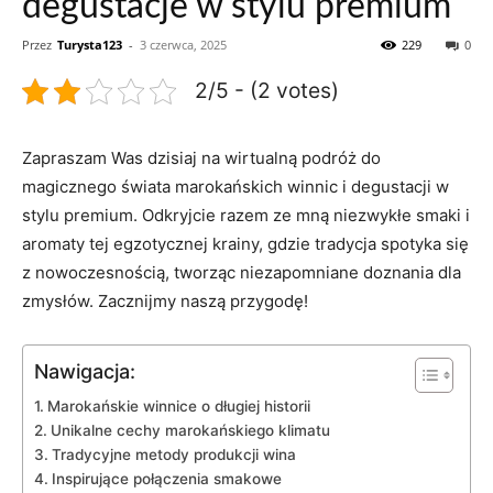
degustacje w stylu premium
Przez
Turysta123
-
3 czerwca, 2025
229
0
2/5 - (2 votes)
Zapraszam Was dzisiaj na wirtualną podróż do
magicznego‌ świata marokańskich winnic i degustacji w
stylu ⁣premium. ⁢Odkryjcie ⁢razem ze mną⁣ niezwykłe smaki i
aromaty tej egzotycznej​ krainy,‌ gdzie tradycja spotyka się
z nowoczesnością, tworząc niezapomniane doznania dla
zmysłów. Zacznijmy ⁣naszą przygodę!
Nawigacja:
Marokańskie winnice o długiej historii
Unikalne cechy marokańskiego klimatu
Tradycyjne metody produkcji‌ wina
Inspirujące połączenia smakowe