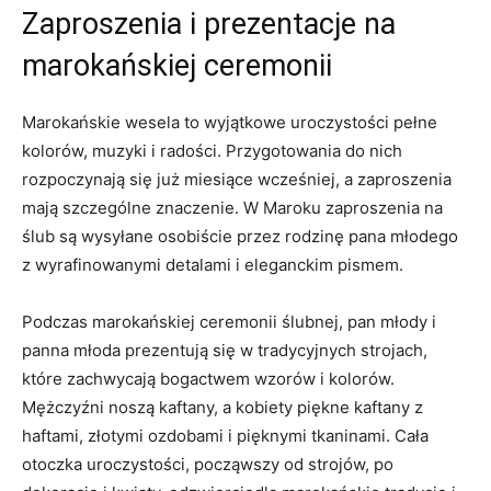
Zaproszenia i prezentacje na
marokańskiej⁤ ceremonii
Marokańskie wesela ⁣to wyjątkowe uroczystości pełne
kolorów, muzyki⁤ i radości. Przygotowania do nich
rozpoczynają się już miesiące wcześniej,⁤ a​ zaproszenia
mają szczególne ⁣znaczenie. ⁢W Maroku zaproszenia‌ na
ślub są wysyłane osobiście przez rodzinę pana młodego
z wyrafinowanymi detalami i ‌eleganckim⁤ pismem.
Podczas marokańskiej ceremonii ślubnej, ‌pan ⁢młody i
panna⁣ młoda‍ prezentują się w ​tradycyjnych strojach,
które zachwycają bogactwem wzorów i kolorów.
Mężczyźni noszą⁢ kaftany, a kobiety ‍piękne kaftany z
haftami, ⁤złotymi ozdobami i pięknymi tkaninami. Cała
otoczka⁤ uroczystości, począwszy od strojów, po‌