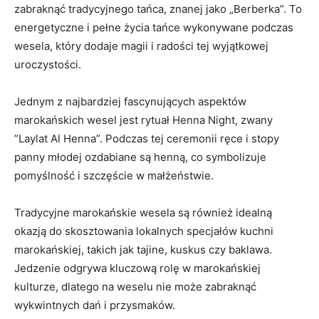
zabraknąć​ tradycyjnego tańca, ​znanej jako „Berberka”. To ​
energetyczne i pełne życia tańce ‍wykonywane‌ podczas
‍wesela, który dodaje magii i radości tej wyjątkowej
‍uroczystości.
Jednym z najbardziej fascynujących aspektów
marokańskich wesel​ jest rytuał ‌Henna ‍Night, ​zwany
⁣”Laylat Al⁢ Henna”. ⁤Podczas tej ‌ceremonii‍ ręce ⁣i stopy
panny ⁢młodej ozdabiane są henną, co ⁣symbolizuje​
pomyślność i​ szczęście w ‍małżeństwie.
Tradycyjne marokańskie wesela ‍są‌ również​ idealną ​
okazją do⁤ skosztowania​ lokalnych specjałów⁤ kuchni
marokańskiej, takich⁢ jak ⁤tajine, ⁣kuskus czy baklawa.‍
Jedzenie ⁤odgrywa kluczową rolę ⁢w marokańskiej
kulturze, dlatego na weselu nie może zabraknąć ​
wykwintnych dań i przysmaków.