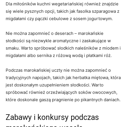
‍Dla⁣ miłośników kuchni ​wegetariańskiej również​ znajdzie
się wiele ⁣pysznych opcji,⁢ takich jak fasolka szparagowa z⁤
migdałami czy pączki cebulowe z ⁤sosem​ jogurtowym.
Nie ⁣można zapomnieć o⁤ deserach – marokańskie
słodkości‌ są‍ niezwykle‌ aromatyczne i zaskakujące w
smaku. Warto spróbować słodkich naleśników z miodem i
‌migdałami⁤ albo sernika z różową wodą i płatkami róż.
Podczas marokańskiej uczty nie ‌można​ zapomnieć o‌
tradycyjnych napojach, ⁣takich jak herbatka miętowa, która
jest⁣ doskonałym uzupełnieniem słodkości. Warto
spróbować ⁤również orzeźwiających soków owocowych,
które doskonale gaszą pragnienie po pikantnych daniach.
Zabawy⁤ i konkursy podczas