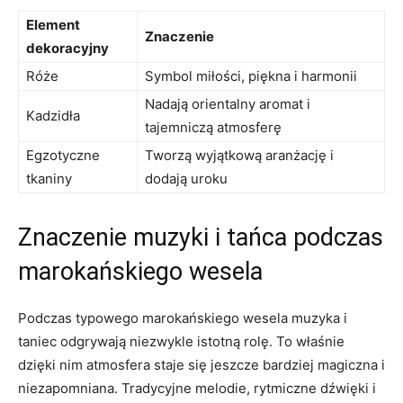
Element
Znaczenie
dekoracyjny
Róże
Symbol miłości, ​piękna⁤ i harmonii
Nadają orientalny aromat i
Kadzidła
tajemniczą atmosferę
Egzotyczne‍
Tworzą wyjątkową⁣ aranżację i
tkaniny
dodają⁢ uroku
Znaczenie muzyki i tańca podczas
marokańskiego wesela
Podczas‍ typowego⁤ marokańskiego wesela muzyka i
taniec ⁢odgrywają ⁢niezwykle ​istotną rolę. To właśnie⁣
dzięki ‌nim atmosfera staje‌ się jeszcze ​bardziej⁣ magiczna‍ i⁣
niezapomniana. Tradycyjne melodie, rytmiczne dźwięki i