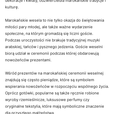
dekoracje i‌ kwiaty, odzwierciedla marokańskie ‍tradycje‍ i
kulturę.
Marokańskie wesela to nie tylko okazja do świętowania
miłości pary młodej, ale ⁤także ważne wydarzenie
społeczne, na ‌którym gromadzą się liczni⁤ goście.
Podczas uroczystości⁤ nie brakuje tradycyjnej muzyki
‌arabskiej, tańców i pysznego jedzenia. ​Goście weselni
biorą udział w ceremonii podczas ‌której obdarowują
nowożeńców prezentami.
Wśród prezentów na marokańskiej ceremonii ⁣weselnej
znajdują się często pieniądze, ‍które ‍są‍ symbolem
wspierania nowożeńców ​w ‍rozpoczęciu​ wspólnego ‌życia.
Oprócz gotówki, ⁣popularne‌ są także ręcznie ⁢robione
wyroby rzemieślnicze,⁣ luksusowe perfumy czy
oryginalne tekstylia, które mają symboliczne ⁢znaczenie
dla przyszłego małżeństwa.