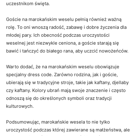
uczestnikom święta.
Goście ‌na marokańskim weselu pełnią również ważną
rolę. To ⁢oni ‍wnoszą⁢ radość, zabawę ⁤i ⁤dobre​ życzenia dla
młodej pary. Ich obecność⁤ podczas uroczystości
weselnej jest niezwykle ceniona, ​a goście starają się
bawić i tańczyć do⁢ białego ​rana, ⁢aby‌ uczcić ​nowożeńców.
Warto dodać, ​że na marokańskim weselu obowiązuje
specjalny dress ​code. Zarówno rodzina, jak⁤ i goście,⁤
ubierają ⁤się w tradycyjne stroje, takie jak ‌kaftany,‍ djellaby
czy kaftany. Kolory ubrań mają swoje znaczenie i często
odnoszą się do określonych symboli oraz tradycji⁣
kulturowych.
Podsumowując,⁢ marokańskie wesela to nie ⁤tylko
uroczystość podczas ‍której zawierane są małżeństwa, ale