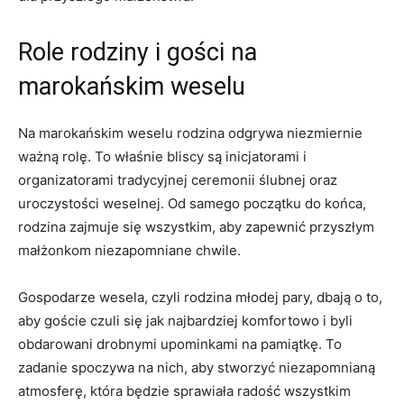
Role ‌rodziny ‍i gości na
marokańskim​ weselu
Na ⁢marokańskim‌ weselu rodzina odgrywa niezmiernie
ważną rolę. To właśnie bliscy są inicjatorami i
organizatorami tradycyjnej ⁤ceremonii ślubnej oraz
uroczystości weselnej. ⁣Od samego początku do końca,
rodzina zajmuje ‍się wszystkim,⁣ aby zapewnić przyszłym
⁤małżonkom⁤ niezapomniane chwile.
Gospodarze wesela,⁢ czyli rodzina ⁣młodej pary, dbają o to,
aby⁣ goście czuli się jak najbardziej komfortowo i⁤ byli
obdarowani ⁢drobnymi upominkami na pamiątkę. To​
zadanie spoczywa na ‍nich, ⁣aby stworzyć niezapomnianą
atmosferę, która⁤ będzie sprawiała radość wszystkim