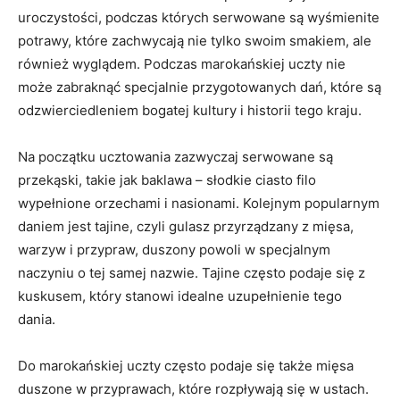
uroczystości, podczas których serwowane ⁤są wyśmienite⁢
potrawy, które zachwycają nie ⁣tylko ⁣swoim smakiem,‌ ale⁤
również wyglądem. Podczas marokańskiej uczty nie
może ⁢zabraknąć ‌specjalnie przygotowanych ⁢dań,⁤ które‌ są​
odzwierciedleniem bogatej ‍kultury i ⁤historii ‍tego⁢ kraju.
Na początku ucztowania zazwyczaj serwowane są
⁤przekąski, ⁢takie‌ jak baklawa‌ – słodkie‌ ciasto filo
⁣wypełnione⁣ orzechami⁤ i nasionami.‌ Kolejnym popularnym
daniem jest tajine, czyli gulasz ⁣przyrządzany ⁤z mięsa,
warzyw ‍i przypraw, duszony powoli w specjalnym
naczyniu o tej ‌samej nazwie. Tajine często podaje się ​z
⁣kuskusem, który‍ stanowi idealne uzupełnienie ​tego
⁢dania.
Do marokańskiej uczty często podaje się także mięsa
⁤duszone w ​przyprawach,⁣ które rozpływają się​ w ustach.