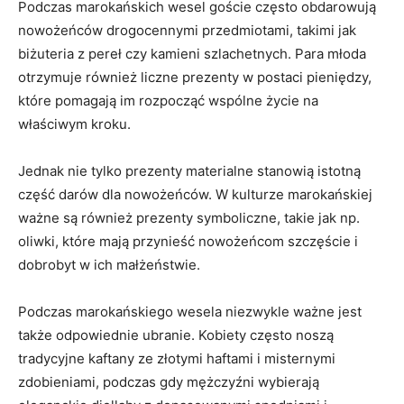
Podczas marokańskich ‌wesel goście często obdarowują
⁤nowożeńców drogocennymi przedmiotami, takimi jak ​
biżuteria z ⁣pereł czy‍ kamieni ⁤szlachetnych. Para ​młoda
otrzymuje również liczne prezenty w postaci ⁢pieniędzy,
które pomagają im‌ rozpocząć​ wspólne życie na⁤
właściwym kroku.
Jednak nie tylko ⁢prezenty materialne‍ stanowią istotną
część⁤ darów dla nowożeńców. W kulturze marokańskiej
ważne⁣ są również prezenty ⁢symboliczne, takie ​jak np.
oliwki, które mają przynieść⁤ nowożeńcom szczęście ⁤i⁤
dobrobyt w⁤ ich⁢ małżeństwie.
Podczas marokańskiego wesela niezwykle ważne jest
także ⁢odpowiednie ​ubranie.⁤ Kobiety często noszą
tradycyjne kaftany ze złotymi haftami i misternymi⁤
zdobieniami, podczas gdy mężczyźni wybierają