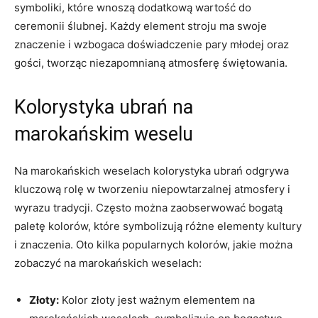
symboliki, które​ wnoszą dodatkową wartość⁢ do
ceremonii ślubnej. Każdy element stroju ma⁢ swoje
znaczenie ⁤i wzbogaca ⁢doświadczenie pary młodej ⁤oraz
gości, tworząc niezapomnianą ⁢atmosferę świętowania.
Kolorystyka ubrań na
marokańskim⁢ weselu
Na⁤ marokańskich weselach ⁢kolorystyka ubrań⁢ odgrywa
kluczową rolę w tworzeniu ‌niepowtarzalnej atmosfery i
wyrazu tradycji. ⁤Często‌ można zaobserwować⁤ bogatą
paletę kolorów,⁤ które symbolizują ‍różne​ elementy kultury
i znaczenia. ⁢Oto kilka popularnych kolorów,⁤ jakie ‍można ​
zobaczyć na ‌marokańskich weselach:
Złoty:
Kolor złoty‌ jest ważnym elementem na