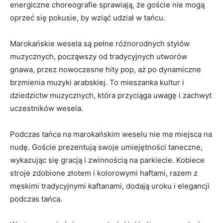
‍energiczne choreografie sprawiają, że goście ‌nie ⁣mogą
oprzeć się ⁣pokusie,⁣ by wziąć ​udział‍ w tańcu.
Marokańskie wesela są pełne różnorodnych stylów
muzycznych,⁤ począwszy⁣ od ⁢tradycyjnych utworów
gnawa, przez⁢ nowoczesne hity pop, aż po ‌dynamiczne
brzmienia ⁤muzyki arabskiej. To mieszanka kultur i
dziedzictw muzycznych, ⁤która‌ przyciąga uwagę i zachwyt
uczestników wesela.
Podczas tańca na marokańskim weselu nie ma⁣ miejsca na
​nudę.⁢ Goście⁢ prezentują swoje umiejętności taneczne,
⁢wykazując⁢ się gracją i⁤ zwinnością na parkiecie. ‌Kobiece​
stroje zdobione ​złotem i ⁤kolorowymi ⁢haftami, ⁢razem‍ z​
męskimi⁢ tradycyjnymi ​kaftanami,‌ dodają uroku i elegancji
podczas tańca.