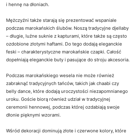
i hennę na dłoniach.
Mężczyźni także starają się prezentować wspaniale
podczas ​marokańskich ślubów. ⁣Noszą ⁢tradycyjne djellaby‍
– długie, luźne⁣ suknie z kapturami, które także są często
ozdobione ‍złotymi⁢ haftami. Do tego ‌dodają eleganckie
feski‍ – charakterystyczne marokańskie czapki. Całość
dopełniają eleganckie buty‌ i pasujące do stroju ⁢akcesoria.
Podczas marokańskiego wesela⁤ nie⁣ może również
zabraknąć⁢ tradycyjnych tańców, takich ​jak chaabi czy
‌belly dance, które ⁣dodają ⁣uroczystości niezapomnianego
uroku. Goście ⁢biorą również udział w ​tradycyjnej
⁤ceremonii hennowej, podczas ⁤której ozdabiają swoje
dłonie pięknymi ‍wzorami.
Wśród dekoracji dominują ⁢złote ⁢i czerwone kolory, które