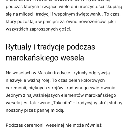
podczas ⁤których trwające wiele dni uroczystości skupiają
się‌ na ⁢miłości, tradycji i wspólnym świętowaniu. To‍ czas,
⁢który pozostaje⁤ w pamięci zarówno nowożeńców, jak ⁣i
wszystkich zaproszonych gości.
Rytuały i tradycje podczas
marokańskiego wesela
Na weselach w Maroku tradycje⁢ i rytuały odgrywają
⁤niezwykle ważną‌ rolę. To czas pełen kolorowych
ceremonii, ​pięknych ⁤strojów i radosnego świętowania.
Jednym⁢ z ‍najważniejszych elementów marokańskiego
wesela jest⁣ tak ‍zwane „Takchita”⁤ – tradycyjny strój ⁣ślubny‌
noszony przez ​pannę⁤ młodą.
Podczas ‍ceremonii ​weselnej‍ nie może również