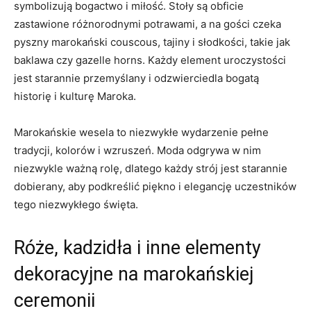
symbolizują bogactwo⁢ i miłość. Stoły są obficie
⁢zastawione różnorodnymi ⁣potrawami, a na ⁤gości czeka⁢
pyszny marokański ‍couscous, tajiny i słodkości,⁤ takie jak
baklawa czy gazelle horns. ​Każdy element uroczystości
jest starannie przemyślany‍ i‍ odzwierciedla ‌bogatą
historię i kulturę Maroka.
Marokańskie wesela ‌to niezwykłe wydarzenie ​pełne
tradycji, kolorów ⁣i ‌wzruszeń. Moda odgrywa w nim
niezwykle ważną rolę, ⁤dlatego każdy strój jest starannie
dobierany, ‌aby‍ podkreślić piękno ⁤i elegancję uczestników
tego niezwykłego święta.
Róże, kadzidła i ​inne elementy
dekoracyjne na‍ marokańskiej
ceremonii