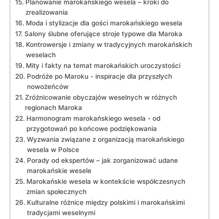
Planowanie marokańskiego wesela – ‍kroki do
zrealizowania
Moda i ⁤stylizacje dla gości marokańskiego wesela
Salony ⁣ślubne oferujące stroje⁤ typowe dla Maroka
Kontrowersje i zmiany w tradycyjnych marokańskich
weselach
Mity i ‌fakty⁤ na temat ‌marokańskich uroczystości
Podróże po ⁢Maroku -⁤ inspiracje ‌dla przyszłych
nowożeńców
Zróżnicowanie obyczajów weselnych ​w różnych
regionach Maroka
Harmonogram‍ marokańskiego wesela ​- od
przygotowań po końcowe podziękowania
Wyzwania związane z organizacją marokańskiego
wesela w ⁢Polsce
Porady⁤ od ekspertów – ‌jak zorganizować udane
marokańskie wesele
Marokańskie wesela w kontekście współczesnych
zmian społecznych
Kulturalne⁣ różnice między polskimi‌ i marokańskimi
tradycjami‌ weselnymi