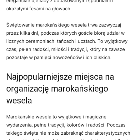
eleganckie djellaby z dopasowanymi spodniami ‌i
‍okazałymi⁣ fesami na‍ głowach.
Świętowanie marokańskiego ‌wesela‌ trwa zazwyczaj
przez kilka​ dni, podczas których goście biorą udział⁢ w
licznych ceremoniach, tańcach⁢ i ucztach. To‌ wyjątkowy⁣
czas, pełen radości,​ miłości⁢ i tradycji, który‍ na zawsze‍
pozostaje w pamięci nowożeńców i ​ich bliskich.
Najpopularniejsze miejsca na
organizację marokańskiego
wesela
Marokańskie ​wesela ⁢to wyjątkowe i magiczne
wydarzenia, pełne tradycji, kolorów i radości.​ Podczas
takiego⁤ święta nie może zabraknąć ‍charakterystycznych