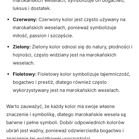
marokańskich⁤ weselach, symbolizuje on⁣ bogactwo,
luksus‌ i⁤ dostatek.
Czerwony:
Czerwony⁤ kolor jest często używany na
marokańskich weselach, ponieważ symbolizuje
miłość, passion​ i szczęście.
Zielony:
Zielony kolor odnosi ​się do natury,⁤ płodności i
hojności, często widziany jest na marokańskich
weselach.
Fioletowy:
⁤Fioletowy kolor symbolizuje tajemniczość,
bogactwo i‍ prestiż, dlatego również często‍
wykorzystywany jest na marokańskich⁤ weselach.
Warto​ zauważyć,⁤ że każdy kolor ma swoje ‌własne
⁣znaczenie i ‌symbolikę,‍ dlatego marokańskie wesela są
barwne i pełne symboli. Dobór odpowiednich kolorów
ubrań jest ważny, ponieważ odzwierciedla⁢ bogactwo i
znaczenie​ tej wyjątkowej uroczystości.