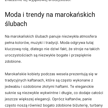
Moda i trendy na ⁣marokańskich
ślubach
Na marokańskich ślubach panuje niezwykła atmosfera
⁢pełna kolorów,⁤ muzyki i tradycji. Moda odgrywa tutaj
kluczową rolę, dlatego nie dziwi fakt, że⁣ stroje na⁣ takich
uroczystościach są niezwykle bogate i przepięknie‌
zdobione.
Marokańskie kobiety podczas⁤ wesela ⁢prezentują ⁢się w
tradycyjnych kaftanach, ⁢które⁢ są często wykonane z
jedwabiu i ozdobione złotymi haftami. Te eleganckie
suknie są niezwykle wykwintne i długie, co dodaje całości​
jeszcze większej elegancji. Oprócz kaftanów, panie
często noszą⁢ również ⁣bogato⁣ zdobione biżuterię,⁢ turbany