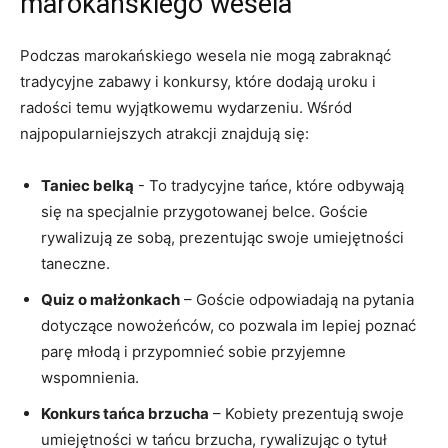
marokańskiego ​wesela
Podczas marokańskiego wesela nie mogą ​zabraknąć
tradycyjne⁣ zabawy i ⁤konkursy, które dodają ‌uroku ‌i
radości temu wyjątkowemu ⁣wydarzeniu. ‌Wśród
najpopularniejszych ​atrakcji ‌znajdują‍ się:
Taniec belką
⁢- To⁢ tradycyjne tańce, które odbywają
się na​ specjalnie przygotowanej belce.⁢ Goście‍
rywalizują ze sobą,‌ prezentując ⁤swoje ⁤umiejętności
taneczne.
Quiz o małżonkach
– Goście odpowiadają na pytania
dotyczące ⁢nowożeńców, ‍co pozwala⁢ im ⁤lepiej​ poznać
parę młodą i⁢ przypomnieć sobie przyjemne
wspomnienia.
Konkurs⁣ tańca brzucha
– Kobiety prezentują swoje
umiejętności w tańcu brzucha, rywalizując o tytuł