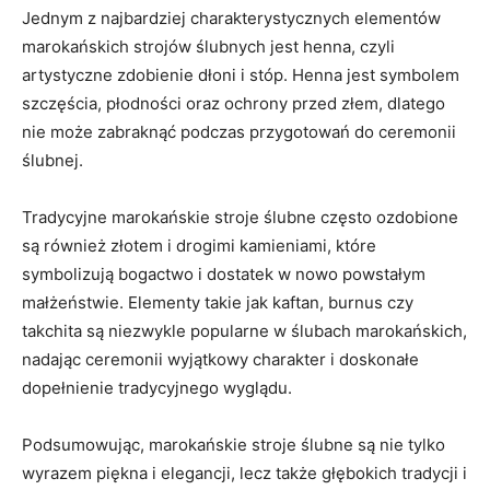
Jednym z najbardziej charakterystycznych ​elementów⁢
marokańskich strojów‍ ślubnych ​jest henna, czyli‌
artystyczne zdobienie dłoni i stóp. Henna jest symbolem
szczęścia, ​płodności oraz ‌ochrony ‌przed złem, dlatego
⁢nie ⁣może⁢ zabraknąć‍ podczas przygotowań do ceremonii ​
ślubnej.
Tradycyjne⁣ marokańskie⁣ stroje​ ślubne⁢ często ozdobione‌
są również złotem i drogimi kamieniami, które
symbolizują bogactwo‌ i ‌dostatek ⁣w nowo‌ powstałym
małżeństwie. Elementy​ takie jak ‍kaftan,⁤ burnus‌ czy
takchita są niezwykle⁣ popularne ⁤w⁤ ślubach marokańskich,
nadając ceremonii wyjątkowy‍ charakter​ i ‌doskonałe
dopełnienie ​tradycyjnego ⁢wyglądu.
Podsumowując, ⁣marokańskie stroje ślubne ⁤są nie⁤ tylko‌
wyrazem piękna i elegancji, lecz⁤ także ⁢głębokich tradycji‍ i‌