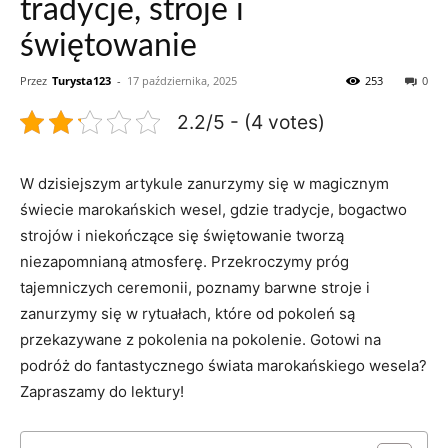
tradycje, stroje i
świętowanie
Przez
Turysta123
-
17 października, 2025
253
0
2.2/5 - (4 votes)
W dzisiejszym artykule zanurzymy ⁤się w ⁢magicznym⁤
świecie ‍marokańskich wesel, gdzie tradycje,⁣ bogactwo
strojów i niekończące się świętowanie​ tworzą
⁣niezapomnianą atmosferę. Przekroczymy próg
tajemniczych​ ceremonii,‍ poznamy barwne ⁤stroje i
‍zanurzymy się w rytuałach, które od pokoleń są‌
przekazywane z ‍pokolenia‌ na pokolenie.‍ Gotowi na‌
podróż⁣ do fantastycznego ‍świata‌ marokańskiego wesela?‍
Zapraszamy do lektury!