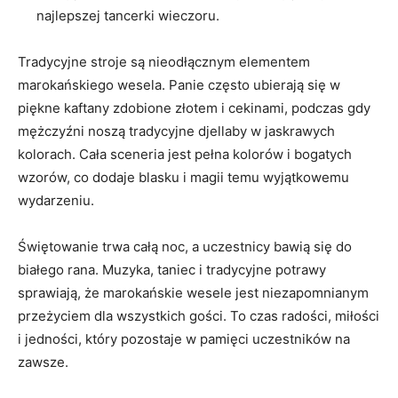
⁢najlepszej tancerki wieczoru.
Tradycyjne⁢ stroje są ‌nieodłącznym elementem
marokańskiego wesela. ‌Panie często ubierają się w
piękne ⁢kaftany zdobione złotem i⁢ cekinami, podczas gdy
mężczyźni noszą tradycyjne djellaby w jaskrawych
kolorach. Cała‌ sceneria⁤ jest ‍pełna kolorów i bogatych
⁤wzorów,‌ co dodaje blasku i magii ‍temu wyjątkowemu
wydarzeniu.
Świętowanie trwa całą‍ noc, a uczestnicy ‌bawią się do
⁤białego rana. ⁣Muzyka, taniec i tradycyjne potrawy
sprawiają,⁤ że marokańskie wesele jest niezapomnianym
przeżyciem dla​ wszystkich gości. To czas radości, miłości
i ‌jedności, który pozostaje w ⁤pamięci uczestników na
zawsze.