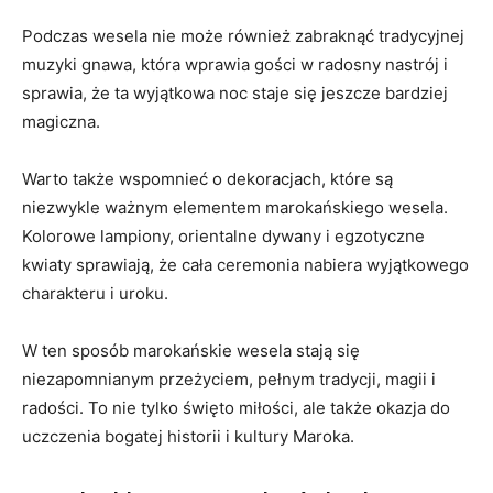
Podczas wesela nie może również ⁣zabraknąć tradycyjnej
muzyki ‌gnawa, która⁢ wprawia gości w ⁤radosny ⁢nastrój i
sprawia, że ⁢ta wyjątkowa noc staje ⁤się jeszcze⁤ bardziej
magiczna.
Warto także wspomnieć ‍o dekoracjach, które ‍są
niezwykle ważnym elementem ‌marokańskiego wesela.
Kolorowe lampiony, orientalne dywany i egzotyczne
kwiaty sprawiają, że​ cała‌ ceremonia⁤ nabiera wyjątkowego
charakteru i ⁢uroku.
W⁤ ten sposób marokańskie wesela‍ stają się​
niezapomnianym przeżyciem, pełnym ⁤tradycji, magii i
radości. To nie tylko święto miłości, ale także okazja ⁤do⁢
uczczenia bogatej ​historii i kultury Maroka.