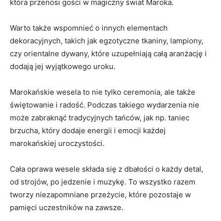
która przenosi gości w magiczny świat Maroka.
Warto​ także wspomnieć o innych⁢ elementach
⁤dekoracyjnych, takich jak egzotyczne tkaniny, lampiony,
czy orientalne⁣ dywany, które uzupełniają całą aranżację i
dodają​ jej⁢ wyjątkowego ⁣uroku.
Marokańskie wesela ⁤to nie tylko ⁤ceremonia, ale‍ także
świętowanie⁢ i radość. ⁣Podczas takiego wydarzenia nie
może zabraknąć tradycyjnych tańców, jak ​np. taniec
brzucha, który dodaje ‍energii i emocji‌ każdej
marokańskiej uroczystości.
Cała oprawa wesele składa się z dbałości o każdy detal,
od strojów, ‌po ⁣jedzenie i muzykę. To wszystko razem
tworzy niezapomniane przeżycie, które pozostaje w
pamięci uczestników na zawsze.