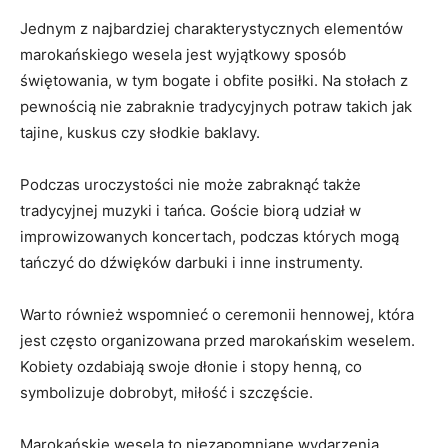
Jednym z najbardziej charakterystycznych elementów
marokańskiego⁤ wesela jest wyjątkowy sposób
świętowania,⁢ w tym bogate i obfite posiłki. Na ⁤stołach ⁤z
pewnością nie zabraknie tradycyjnych potraw ⁣takich ⁣jak
tajine, kuskus czy słodkie⁢ baklavy.
Podczas uroczystości nie może zabraknąć także‍
tradycyjnej muzyki i ⁤tańca. Goście biorą‍ udział⁢ w
improwizowanych koncertach, podczas których mogą
tańczyć⁣ do ‍dźwięków⁤ darbuki i inne instrumenty.
Warto również wspomnieć‌ o ceremonii hennowej, która‍
jest często organizowana przed marokańskim ⁤weselem.
Kobiety ozdabiają swoje⁣ dłonie i stopy⁢ henną, co
symbolizuje⁣ dobrobyt, miłość i szczęście.
Marokańskie wesela to niezapomniane wydarzenia,