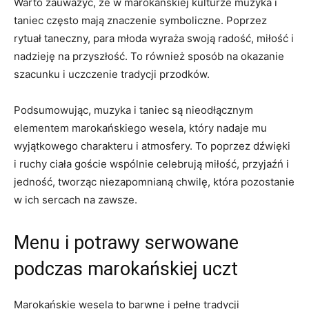
Warto zauważyć, że w ⁤marokańskiej ⁢kulturze muzyka i‍
taniec często mają znaczenie symboliczne. Poprzez
rytuał taneczny, para młoda wyraża swoją radość,⁣ miłość i
nadzieję na przyszłość.‍ To również sposób na okazanie‌
szacunku ‍i uczczenie⁤ tradycji przodków.
Podsumowując, muzyka i ⁤taniec ‍są nieodłącznym
elementem marokańskiego wesela, który‌ nadaje‍ mu
wyjątkowego charakteru i atmosfery. To poprzez⁢ dźwięki
i ⁤ruchy ciała goście wspólnie celebrują‌ miłość,⁤ przyjaźń i
⁤jedność, tworząc niezapomnianą‍ chwilę,‌ która pozostanie‌
w‍ ich sercach⁣ na zawsze.
Menu i ⁢potrawy‌ serwowane
podczas marokańskiej uczt
Marokańskie⁢ wesela to barwne i pełne tradycji⁣