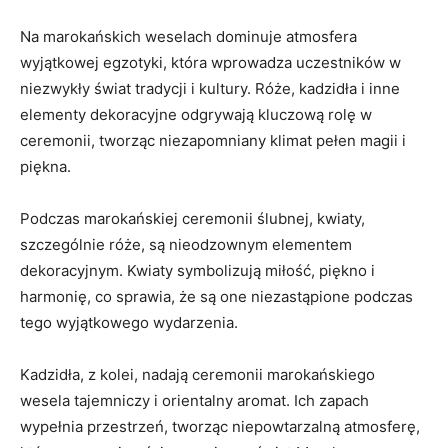
Na marokańskich ⁤weselach dominuje ​atmosfera
wyjątkowej egzotyki, która wprowadza‌ uczestników w
niezwykły świat tradycji i kultury. ⁤Róże, kadzidła ‍i inne
‍elementy dekoracyjne‍ odgrywają kluczową rolę ⁢w
ceremonii, tworząc​ niezapomniany klimat pełen‌ magii‍ i​
piękna.
Podczas marokańskiej ceremonii ślubnej, kwiaty,
szczególnie róże, są nieodzownym elementem
dekoracyjnym.⁣ Kwiaty⁣ symbolizują miłość, piękno i⁢
harmonię,‍ co sprawia, ‍że są one niezastąpione podczas‍
tego​ wyjątkowego wydarzenia.
Kadzidła,‌ z kolei, nadają ceremonii marokańskiego
⁣wesela tajemniczy i orientalny aromat. Ich zapach
wypełnia przestrzeń, tworząc niepowtarzalną atmosferę,