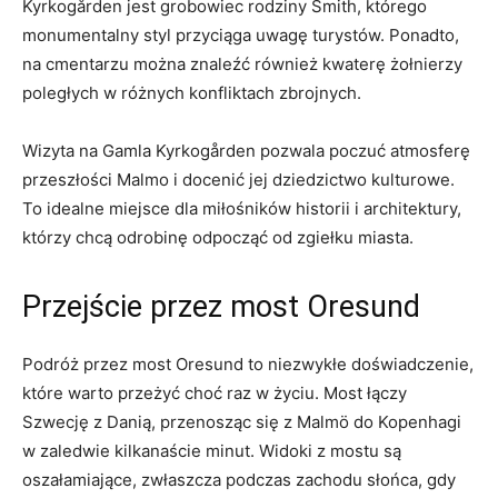
Kyrkogården jest grobowiec⁢ rodziny Smith, którego
monumentalny styl przyciąga⁤ uwagę turystów. Ponadto,
na cmentarzu można znaleźć również ⁢kwaterę żołnierzy
⁢poległych w różnych konfliktach zbrojnych.
Wizyta⁤ na Gamla Kyrkogården pozwala‌ poczuć atmosferę
przeszłości Malmo i docenić⁣ jej dziedzictwo kulturowe.
To‍ idealne miejsce dla miłośników historii i architektury,
którzy chcą odrobinę odpocząć od zgiełku miasta.
Przejście przez most Oresund
Podróż ⁢przez⁣ most Oresund to niezwykłe‌ doświadczenie,
które warto przeżyć choć raz w życiu. Most łączy
Szwecję z⁢ Danią, przenosząc się z Malmö do Kopenhagi
w zaledwie kilkanaście minut.⁢ Widoki z mostu ​są
oszałamiające, zwłaszcza podczas zachodu słońca, gdy