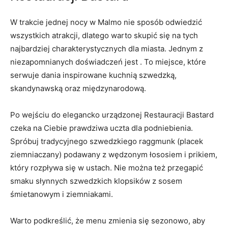
W trakcie jednej nocy w Malmo ⁢nie sposób odwiedzić
wszystkich atrakcji, dlatego warto ⁣skupić ⁣się na tych
najbardziej charakterystycznych dla miasta. Jednym z
niezapomnianych doświadczeń jest . To miejsce, które
serwuje dania inspirowane kuchnią ⁤szwedzką,
skandynawską oraz międzynarodową.
Po ⁢wejściu do elegancko urządzonej⁢ Restauracji​ Bastard
czeka ‌na Ciebie prawdziwa uczta ‌dla podniebienia.
Spróbuj tradycyjnego szwedzkiego raggmunk‌ (placek
ziemniaczany) podawany z wędzonym⁢ łososiem i prikiem,
który rozpływa się w ustach. Nie można ⁣też‍ przegapić
smaku ‌słynnych ‌szwedzkich klopsików ⁤z sosem‌
śmietanowym i ziemniakami.
Warto​ podkreślić, że menu‍ zmienia się sezonowo, aby