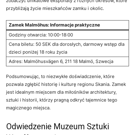
zobaczyć unikatowe eksponaty z różnych‍ okresów, które
przybliżają życie mieszkańców ⁢zamku‌ i okolic.
Zamek⁣ Malmöhus: ‍Informacje praktyczne
Godziny otwarcia: 10:00-18:00
Cena biletu: ⁤50 SEK dla dorosłych, darmowy wstęp dla​
dzieci poniżej 18 roku ⁢życia
Adres:⁢ Malmöhusvägen 6, 211 18 Malmö, Szwecja
Podsumowując, to niezwykłe doświadczenie, które
pozwala zgłębić historię i kulturę regionu Skania. Zamek
jest idealnym miejscem dla miłośników architektury,
sztuki i historii, którzy pragną odkryć ‍tajemnice⁣ tego
magicznego miejsca.
Odwiedzenie Muzeum⁤ Sztuki⁤