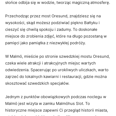
słońce ‍odbija ⁣się w wodzie, tworząc magiczną atmosferę.
Przechodząc ⁢przez most Oresund, znajdziesz się na ​
wysokości, skąd możesz podziwiać piękno Bałtyku i
cieszyć ‍się chwilą spokoju⁣ i⁣ zadumy. To doskonałe
miejsce‍ do zrobienia zdjęć, które na długo pozostaną w
pamięci ‍jako pamiątka⁢ z niezwykłej podróży.
W Malmö, mieście po stronie szwedzkiej⁣ mostu Oresund,
czeka wiele ⁤atrakcji i atrakcyjnych miejsc wartych
odwiedzenia. Spacerując po urokliwych uliczkach, warto
⁢zajrzeć do ‍lokalnych kawiarni ⁤i restauracji, gdzie można
skosztować szwedzkich specjałów.
Jednym z punktów obowiązkowych podczas noclegu w
Malmö ⁣jest ​wizyta w‌ zamku Malmöhus Slot. To
historyczne miejsce zapewni ‍Ci przegląd historii miasta,⁣