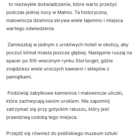
⁢ ⁢ to niezwykłe doświadczenie,​ które warto przeżyć
podczas jednej nocy w Malmo. Ta historyczna,
malownicza dzielnica skrywa wiele ⁢tajemnic i miejsca
wartego odwiedzenia.
‌ Zamieszkaj w jednym z⁣ urokliwych hoteli w okolicy, aby ​
poczuć​ klimat miasta jeszcze⁢ głębiej. Następnie ruszaj na
spacer⁤ po XIX-wiecznym rynku Stortorget, gdzie
znajdziesz wiele uroczych kawiarni i sklepów z
pamiątkami.
⁢‌ Podziwiaj zabytkowe kamienice i malownicze uliczki,⁤
które zachwycają swoim urokiem. Nie zapomnij
zatrzymać ⁣się​ przy gotyckim ratuszu, ⁣który ⁣jest
prawdziwą ozdobą tego miejsca.
Przejdź się również do pobliskiego muzeum sztuki