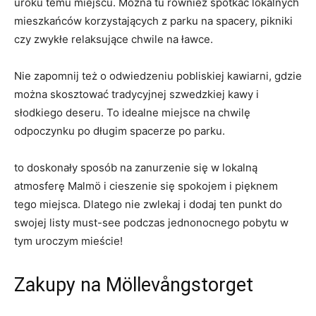
uroku temu miejscu. Można tu również spotkać lokalnych
‌mieszkańców korzystających z parku na spacery, pikniki
czy zwykłe relaksujące chwile na ławce.
Nie zapomnij też o odwiedzeniu pobliskiej kawiarni, gdzie
można⁣ skosztować​ tradycyjnej szwedzkiej kawy i
słodkiego deseru. To idealne miejsce na chwilę
odpoczynku po długim spacerze ‍po parku.
to ⁣doskonały sposób na zanurzenie się⁤ w lokalną
atmosferę Malmö i cieszenie ‍się spokojem i⁣ pięknem
tego miejsca. Dlatego nie zwlekaj i dodaj ten punkt do
swojej listy must-see podczas jednonocnego pobytu w
tym uroczym mieście!
Zakupy na ⁢Möllevångstorget