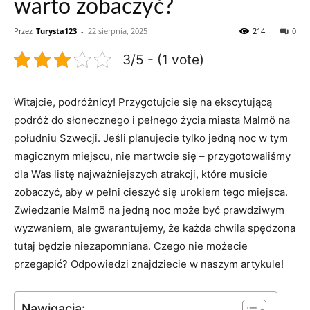
warto zobaczyć?
Przez
Turysta123
-
22 sierpnia, 2025
214
0
3/5 - (1 vote)
Witajcie,⁢ podróżnicy! Przygotujcie się na ekscytującą​
podróż do słonecznego i pełnego życia miasta Malmö na
południu ⁣Szwecji. Jeśli planujecie tylko jedną noc ⁤w tym
magicznym miejscu, nie martwcie się – przygotowaliśmy
dla Was listę najważniejszych ‌atrakcji, które musicie
zobaczyć, ⁢aby ⁣w pełni cieszyć się urokiem tego ‍miejsca.
Zwiedzanie Malmö na jedną ⁢noc może być prawdziwym
wyzwaniem, ale gwarantujemy, że każda chwila spędzona
tutaj będzie niezapomniana. Czego nie możecie
przegapić? Odpowiedzi znajdziecie ‌w naszym artykule!
Nawigacja: