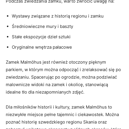
Podczas zwiedzania zamku, ‍warto zwrócić uwagę na:
Wystawy związane z historią​ regionu i zamku
Średniowieczne mury‍ i baszty
Stałe ekspozycje dzieł ⁤sztuki
Oryginalne wnętrza pałacowe
Zamek Malmöhus jest również otoczony pięknym
parkiem, w ⁣którym można odpocząć i ⁢zrelaksować ⁤się po
zwiedzaniu. Spacerując po ogrodzie, można‌ podziwiać
malownicze widoki na zamek i okolicę,⁣ stanowiącą⁢
idealne tło dla niezapomnianych zdjęć.
Dla miłośników historii i‍ kultury, ⁣zamek Malmöhus‍ to⁤
niezwykłe miejsce pełne tajemnic i ciekawostek. ⁢Można ​
poznać historię ⁣szwedzkiego regionu Skania oraz