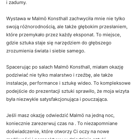
i zadumy.
Wystawa w Malmö Konsthall zachwyciła mnie nie tylko
swoją różnorodnością, ale⁤ także głębokim przesłaniem,
⁢które przemykało przez każdy eksponat. To ‌miejsce,
gdzie ‍sztuka staje‌ się narzędziem⁣ do głębszego
zrozumienia świata i​ siebie samego.
Spacerując po salach Malmö Konsthall, miałam okazję
podziwiać nie tylko malarstwo ​i rzeźbę, ⁣ale‌ także
instalacje, performance⁢ i sztukę wideo. To kompleksowe ​
podejście do prezentacji sztuki sprawiło, że moja wizyta
była niezwykle satysfakcjonująca‌ i pouczająca.
Jeśli masz okazję odwiedzić Malmö na jedną noc,
koniecznie zarezerwuj czas na . To niezapomniane
doświadczenie, które otworzy Ci oczy na nowe