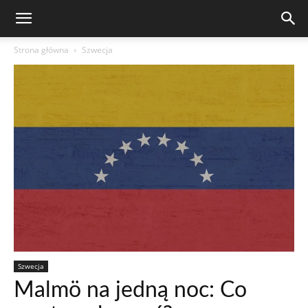
Strona główna
Szwecja
Szwecja
Malmö na jedną noc: Co