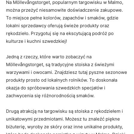
Na Möllevångstorget, popularnym targowisku w⁣ Malmo,
można przeżyć niesamowite doświadczenie zakupowe.
To miejsce pełne‍ kolorów, zapachów i smaków, gdzie
⁤lokalni‌ sprzedawcy oferują świeże produkty oraz
rękodzieło. Przygotuj się na ekscytującą podróż po
kulturze i kuchni szwedzkiej!
Jedną z rzeczy, które warto zobaczyć na
Möllevångstorget, są ‍tradycyjne stoiska z świeżymi
warzywami i owocami. Znajdziesz tutaj ‍pyszne sezonowe
produkty prosto od lokalnych rolników. ​To ⁢doskonała
⁣okazja do spróbowania szwedzkich specjałów i
zachwycenia się różnorodnością smaków.
Drugą atrakcją na targowisku są stoiska z rękodziełem i
unikatowymi ⁤przedmiotami.​ Możesz ⁢tu znaleźć piękne⁢
biżuterię, wyroby⁣ ze skóry oraz inne unikalne produkty,​