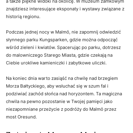
a także piękne widoki na okolicę. W muzeum zamkowym
znajdziesz interesujące eksponaty i wystawy związane z
historią regionu.
Podczas jednej nocy w Malmö, nie zapomnij odwiedzić
słynnego​ parku Kungsparken, gdzie można‌ odpocząć⁤
wśród zieleni i kwiatów.⁢ Spacerując⁤ po parku, ⁢dotrzesz
do ‌malowniczego‌ Starego Miasta, gdzie czekają na
Ciebie urokliwe kamieniczki i zabytkowe uliczki.
Na koniec dnia warto zasiąść na chwilę nad brzegiem
Morza Bałtyckiego, aby wsłuchać się w szum fal i
podziwiać ‌zachód ⁣słońca ‍nad horyzontem. Ta magiczna
chwila na pewno ‌pozostanie w Twojej pamięci​ jako
niezapomniane przeżycie z podróży do Malmö przez
most Oresund.