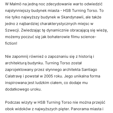
W Malmö na‍ jedną noc​ zdecydowanie warto odwiedzić
najsłynniejszy budynek miasta ⁢- HSB Turning Torso. To
nie tylko najwyższy budynek w⁣ Skandynawii, ale także
jedno z najbardziej charakterystycznych miejsc w
‌Szwecji. Zwiedzając tę dynamicznie obracającą się wieżę,
⁤możemy poczuć‌ się jak ⁣bohaterowie filmu science-
fiction!
Nie zapomnij również o ⁢zapoznaniu się z ⁤historią ‍i
architekturą budynku. Turning Torso został
⁤zaprojektowany przez słynnego architekta Santiago ​
Calatravę i powstał w 2005⁢ roku.⁣ Jego unikalna forma
inspirowana jest ludzkim ciałem, co dodaje mu
dodatkowego uroku.
Podczas wizyty w HSB Turning Torso nie można przejść⁤
obok widoków z najwyższych pięter. Panorama⁤ miasta i