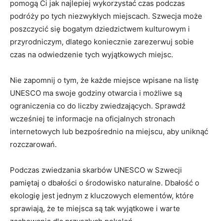
pomogą Ci jak najlepiej wykorzystać‍ czas podczas
‍podróży po tych niezwykłych⁢ miejscach. Szwecja może
poszczycić się bogatym ⁣dziedzictwem kulturowym ⁤i ​
przyrodniczym, ‌dlatego koniecznie zarezerwuj ⁢sobie⁢
czas na odwiedzenie​ tych ⁤wyjątkowych miejsc.
Nie zapomnij o tym, że⁣ każde miejsce‌ wpisane na⁤ listę
UNESCO ma swoje godziny otwarcia i możliwe są
ograniczenia ⁤co ⁢do liczby⁤ zwiedzających. Sprawdź
‌wcześniej te informacje na oficjalnych stronach​
internetowych lub bezpośrednio na miejscu, aby uniknąć
rozczarowań.
Podczas zwiedzania‍ skarbów ‌UNESCO w Szwecji
pamiętaj ‌o ⁢dbałości⁤ o środowisko naturalne. Dbałość o
ekologię jest jednym z kluczowych elementów, ⁣które
sprawiają, że ⁢te miejsca są‌ tak wyjątkowe i warte