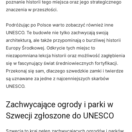
poznanie historii tego miejsca ⁤oraz jego⁤ strategicznego
znaczenia w ⁤przeszłości.
Podróżując po ‌Polsce warto zobaczyć ‍również inne ⁣
UNESCO. Te budowle nie tylko zachwycają swoją​
architekturą, ‍ale także przypominają o burzliwej historii
Europy Środkowej. Odkrycie tych miejsc to
niezapomniana⁣ lekcja historii oraz możliwość zagłębienia
się ⁢w fascynujący świat średniowiecznych fortyfikacji.
Przekonaj ⁤się sam, dlaczego szwedzkie zamki i ‍twierdze
⁤są uznawane za jedne⁤ z ⁤najcenniejszych skarbów
UNESCO.
Zachwycające ogrody i⁤ parki w
Szwecji zgłoszone ⁣do‍ UNESCO
Szwecja to kraj pełen zachwycających ​ogrodów i ⁣parków,