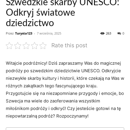
Szwedzkie skarby UNESCO:
Odkryj światowe
dziedzictwo
Przez
Turysta123
-
7 września, 2025
263
0
Rate this post
Witajcie podróżnicy! Dziś⁤ zapraszamy⁣ Was ‍do⁤ magicznej​
podróży po‌ szwedzkim dziedzictwie UNESCO. Odkryjcie
niezwykłe skarby kultury ‍i historii, które czekają na Was w
różnych zakątkach⁣ tego fascynującego kraju.
Przygotujcie się​ na niezapomniane przygody⁢ i emocje,⁣ bo
Szwecja ma wiele do zaoferowania wszystkim
miłośnikom podróży i odkryć! Czy jesteście gotowi na tę
‍niepowtarzalną podróż? Rozpoczynamy!