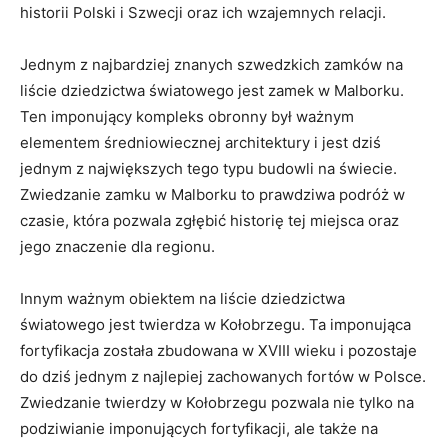
historii Polski ⁤i Szwecji oraz ich wzajemnych relacji.
Jednym z najbardziej znanych szwedzkich ⁢zamków ‌na⁤
liście dziedzictwa światowego jest ‍zamek ⁤w ⁣Malborku.
Ten imponujący kompleks obronny był ważnym
elementem ​średniowiecznej architektury i jest ⁤dziś
‌jednym z ⁤największych tego typu budowli na świecie.
Zwiedzanie ⁢zamku w⁢ Malborku to prawdziwa ⁣podróż w
czasie, ⁣która pozwala zgłębić historię tej miejsca oraz
jego ‍znaczenie ‌dla regionu.
Innym ważnym obiektem na⁤ liście​ dziedzictwa ​
światowego jest twierdza w ⁢Kołobrzegu. Ta imponująca ​
fortyfikacja ⁢została‌ zbudowana w XVIII⁢ wieku i pozostaje
do dziś ‍jednym z najlepiej zachowanych⁤ fortów w Polsce.
‍Zwiedzanie ⁢twierdzy⁣ w ⁣Kołobrzegu ⁣pozwala nie ⁤tylko na
podziwianie imponujących ​fortyfikacji, ale⁢ także na‍