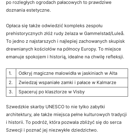
po rozległych ogrodach‌ pałacowych ⁤to‌ prawdziwe‌
doznania estetyczne.
Opłaca się także‍ odwiedzić kompleks⁣ zespołu
prehistorycznych ‌złóż rudy żelaza w Gammelstad/Luleå.
To jedno z najstarszych i‍ najlepiej ​zachowanych ‌skupisk
drewnianych ​kościołów na północy Europy. ⁤To⁢ miejsce⁣
emanuje spokojem i historią, ⁢idealne na ⁣chwilę refleksji.
1.
Odkryj ​magiczne malowidła w​ jaskiniach w Alta
2.
Zwiedzaj wspaniałe zamki i⁤ pałace⁣ w Kalmarze
3.
Spaceruj po‍ klasztorze ​w ​Visby
Szwedzkie‌ skarby UNESCO ‍to ⁢nie⁢ tylko zabytki
⁢architektury,‍ ale także miejsca pełne kulturowych‌ tradycji
⁣i historii.​ To podróż, która ⁤pozwala zbliżyć‌ się do serca
Szwecji i poznać jej niezwykłe dziedzictwo.