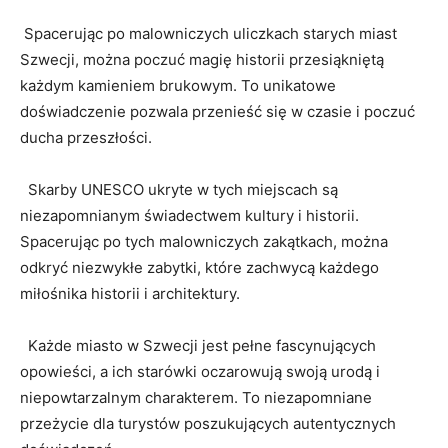
⁤⁢ Spacerując po malowniczych uliczkach ‌starych miast
Szwecji, można‌ poczuć magię ​historii przesiąkniętą
każdym kamieniem brukowym. To unikatowe
doświadczenie pozwala ‍przenieść się w czasie i poczuć
ducha przeszłości.
‍ ‍ ⁢Skarby UNESCO ukryte w tych miejscach ‍są
niezapomnianym ​świadectwem kultury i historii.
⁤Spacerując po tych malowniczych ⁤zakątkach, można
‌odkryć niezwykłe​ zabytki, które zachwycą ‌każdego
⁢miłośnika historii‌ i architektury.
‍ ​ ⁣Każde miasto w​ Szwecji jest pełne fascynujących
opowieści, a ⁣ich starówki oczarowują ‍swoją ⁣urodą ⁣i
niepowtarzalnym⁣ charakterem. To ‍niezapomniane
przeżycie dla‌ turystów poszukujących⁤ autentycznych