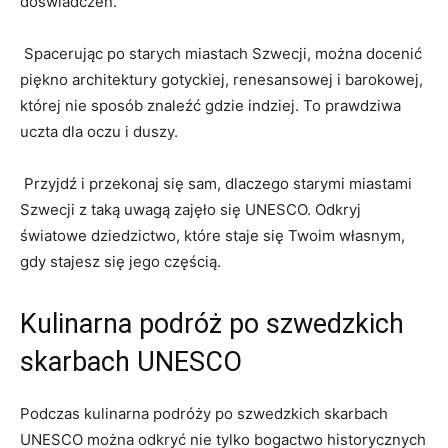
doświadczeń.
‌ Spacerując po starych ⁤miastach⁢ Szwecji, można docenić
piękno architektury ‌gotyckiej, ⁤renesansowej‍ i barokowej,
której nie sposób ‌znaleźć gdzie indziej.⁤ To ‌prawdziwa
⁣uczta ​dla oczu i ⁣duszy.
⁢ Przyjdź i przekonaj się sam, dlaczego starymi miastami
Szwecji ⁣z taką‍ uwagą zajęło⁢ się UNESCO. Odkryj
światowe⁤ dziedzictwo, które staje się Twoim własnym,
gdy‍ stajesz się jego częścią.
Kulinarna podróż po‍ szwedzkich
skarbach UNESCO
Podczas kulinarna ⁤podróży po ⁣szwedzkich ​skarbach
⁤UNESCO można odkryć nie tylko bogactwo historycznych