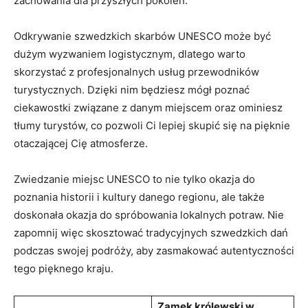
zachowania dla przyszłych pokoleń.
Odkrywanie szwedzkich skarbów ⁤UNESCO może być
dużym wyzwaniem logistycznym, dlatego warto
skorzystać z ​profesjonalnych ‌usług‍ przewodników
‌turystycznych. ⁣Dzięki nim ‍będziesz mógł poznać
ciekawostki związane z⁤ danym miejscem oraz ominiesz
tłumy turystów, co pozwoli Ci lepiej⁣ skupić się na pięknie⁢
otaczającej ​Cię atmosferze.
Zwiedzanie miejsc UNESCO to nie tylko⁢ okazja do‌
poznania historii i kultury danego ⁣regionu,‌ ale także‌
doskonała‌ okazja do spróbowania lokalnych potraw. ⁢Nie
zapomnij więc⁢ skosztować tradycyjnych⁣ szwedzkich dań
podczas swojej‍ podróży, aby‍ zasmakować autentyczności
‍tego ​pięknego kraju.
Zamek ‍królewski ‌w