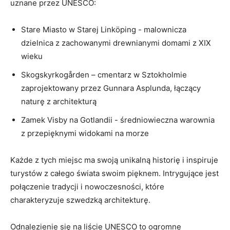
uznane przez‍ UNESCO:
Stare Miasto⁣ w Starej Linköping -‍ malownicza
⁣dzielnica z zachowanymi drewnianymi ⁣domami z XIX
wieku
Skogskyrkogården – cmentarz⁢ w Sztokholmie
zaprojektowany⁤ przez Gunnara Asplunda, łączący
⁢naturę z architekturą
Zamek Visby na⁤ Gotlandii -​ średniowieczna⁣ warownia
z przepięknymi ‍widokami na⁢ morze
Każde ‍z ⁢tych miejsc ma swoją unikalną historię i inspiruje⁢
turystów z ​całego‍ świata swoim pięknem. Intrygujące jest
połączenie ⁣tradycji i nowoczesności, które
charakteryzuje ⁤szwedzką architekturę.
Odnalezienie się ⁣na ⁢liście UNESCO to ogromne