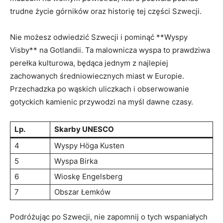
trudne życie górników oraz historię tej⁣ części ​Szwecji.
Nie⁤ możesz odwiedzić ⁣Szwecji ⁢i pominąć⁣ **Wyspy⁤
Visby** na Gotlandii. Ta malownicza wyspa ‌to​ prawdziwa
perełka kulturowa, będąca jednym z ‍najlepiej
‌zachowanych średniowiecznych ‌miast w Europie.
Przechadzka⁤ po‍ wąskich⁣ uliczkach i obserwowanie‌
gotyckich​ kamienic ‌przywodzi ‌na myśl dawne czasy.
Lp.
Skarby UNESCO
4
Wyspy Höga Kusten
5
Wyspa⁣ Birka
6
Wioskę⁢ Engelsberg
7
Obszar ‌Łemków
Podróżując po Szwecji, nie zapomnij ⁣o tych wspaniałych