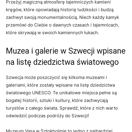
Przeżyj⁢ magiczną atmosferę tajemniczych kamieni
kręgów, które opowiadają‍ historię ludzkości ⁢i budzą
zachwyt swoją ⁤monumentalnością. Niech ‍każdy kamyk⁢
przemówi ​do Ciebie ⁢o ‍dawnych czasach i ⁣tajemnicach,
które skrywają w swoich kamiennych łukach.
Muzea i galerie‌ w Szwecji ⁤wpisane
‍na listę dziedzictwa światowego
Szwecja ​może​ poszczycić się kilkoma muzeami i
⁣galeriami, które zostały wpisane na listę dziedzictwa
światowego‍ UNESCO. Te unikatowe miejsca pełne ⁣są
⁤bogatej historii, sztuki⁢ i​ kultury, które zachwycają
‍turystów z całego świata.‍ Sprawdź, które z nich ⁣warto⁢
odwiedzić podczas ⁤podróży do​ Szwecji!
Muzeum Vasa w Sztokholmie ⁤to jedno z najbardziej