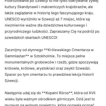
Podróżowanie ⁤po Szwecji to nie tylko odkrywanie ‍żywej⁤
kultury Skandynawii ​i​ malowniczych ​krajobrazów, ⁤ale
także zaglądanie w​ historię tego fascynującego kraju.
UNESCO wyróżniło w ‍Szwecji aż 7 miejsc, które są
niezmiernie ważne dla‍ dziedzictwa kulturowego​ i
‌przyrodniczego ludzkości. Zapraszamy Cię‌ na‍ podróż po‍
szwedzkich ‌skarbach UNESCO!
Zacznijmy od słynnego ⁣**Królewskiego Cmentarza w
Gammlastan** w Sztokholmie. To ‌miejsce⁢ pełne
monumentalnych grobowców​ i rzeźb, gdzie spoczywają
‍królowie, królowe, arystokraci oraz zwykli ‌Szwedzi.
Spacer‌ po tym cmentarzu to prawdziwa lekcja historii
‍Szwecji.
Następnie udaj​ się do **Kopalni Röros**,​ która ‍od XVII
wieku była ważnym ośrodkiem górniczym. Dziś jest to
muzeum na ⁣wolnym‌ powietrzu, które pozwala poznać