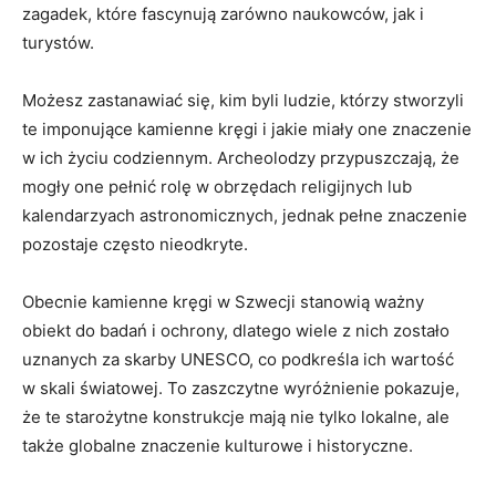
zagadek, które fascynują zarówno naukowców,‌ jak⁣ i
turystów.
Możesz zastanawiać się, kim byli ludzie, którzy ⁤stworzyli
te imponujące‍ kamienne kręgi i ⁤jakie miały one znaczenie
⁣w ich życiu codziennym. ‌Archeolodzy przypuszczają,‌ że
mogły one pełnić rolę⁢ w obrzędach religijnych⁤ lub⁣
kalendarzyach⁤ astronomicznych, ‍jednak pełne znaczenie
⁣pozostaje często nieodkryte.
Obecnie‌ kamienne kręgi ⁤w Szwecji ‌stanowią ważny​
obiekt do⁣ badań i ochrony, dlatego ​wiele z nich zostało
‍uznanych za skarby UNESCO, co ‍podkreśla ‌ich wartość
w skali światowej. To zaszczytne wyróżnienie ​pokazuje,
że te starożytne ‍konstrukcje mają‍ nie tylko lokalne, ⁤ale
także globalne znaczenie kulturowe i historyczne.