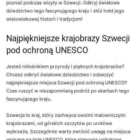
poznać podczas wizyty ‍w Szwecji.‍ Odkryj światowe
dziedzictwo tego fascynującego kraju ⁣i‍ złóż ⁢hołd jego
wielowiekowej historii i tradycjom!
Najpiękniejsze ⁤krajobrazy Szwecji
pod‍ ochroną UNESCO
Jesteś miłośnikiem przyrody i ‌pięknych krajobrazów?
Chcesz odkryć ⁢światowe ⁤dziedzictwo i zobaczyć‌
najpiękniejsze‌ miejsca⁢ Szwecji pod⁣ ochroną UNESCO?
Czas ruszyć ⁢w‌ niezapomnianą​ podróż po ‍skarbach tego
⁣fascynującego kraju.
Szwecja to⁢ kraj, który zachwyca swoimi malowniczymi
krajobrazami,​ od górskich szczytów po urokliwe
wybrzeża. Szczególnie warto zwrócić uwagę na miejsca
⁣wpisane na listę UNESCO, które⁣ stanowią unikatowe