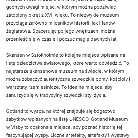
godnych uwagi miejsc, w którym‍ można podziwiać
zatopiony okręt ​z‌ XVII ​wieku. To ​niezwykłe muzeum⁤
przyciąga ‍zarówno miłośników historii, jak i⁤ fanów⁤
żeglarstwa. Spacerując po jego wnętrzach, można⁣
przenieść‍ się ⁤w czasie ‌i poczuć​ magię ​dawnych lat.
Skansen w ⁢Sztokholmie​ to⁢ kolejne miejsce wpisane na⁣
listę dziedzictwa światowego,⁣ które warto odwiedzić. To
najstarsze skansenowe muzeum na⁣ świecie, ⁢w którym
można⁢ zobaczyć autentyczne szwedzkie domy, kościoły i
warsztaty rzemieślnicze. To idealne miejsce, aby
zanurzyć się⁢ w‌ tradycyjny szwedzki styl ⁤życia.
Gotland to ⁤wyspa, ‌na⁢ której znajduje się ⁤bogactwo
zabytków wpisanych na⁢ listę UNESCO. Gotland ⁤Museum​
w⁣ Visby⁢ to doskonałe miejsce, aby⁣ poznać⁤ historię⁢ tej
⁢fascynującej wyspy. ​Liczne​ artefakty,⁣ artefakty i wystawy