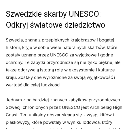
Szwedzkie ⁤skarby‌ UNESCO:
Odkryj światowe dziedzictwo
Szwecja, znana z przepięknych ⁢krajobrazów i ⁢bogatej
historii, kryje w sobie wiele naturalnych⁤ skarbów, które
zostały ⁢uznane przez UNESCO‌ za ​wyjątkowe ‌i godne
ochrony. Te⁤ zabytki przyrodnicze są nie tylko‍ piękne, ⁢ale
także odgrywają istotną ‌rolę w ekosystemie i⁣ kulturze
kraju.⁣ Zostały one wyróżnione za swoją wyjątkowość i
wartość dla całej⁤ ludzkości.
Jednym z najbardziej znanych zabytków przyrodniczych‍
Szwecji chronionych ‍przez UNESCO jest Archipelag High
Coast.‌ Ten ​unikalny obszar składa się z ‍wysp, klifów i
płaskowyży, które powstały w wyniku lodowca, który