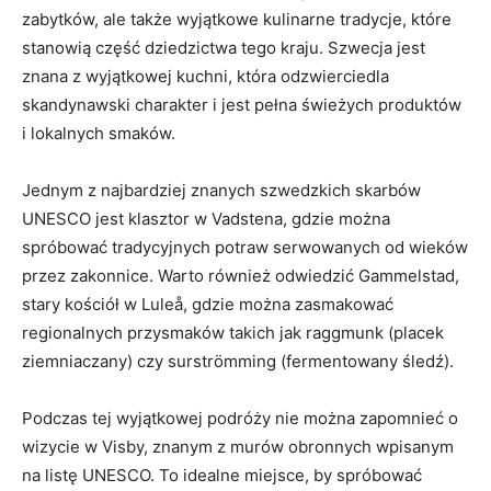
zabytków, ale także wyjątkowe kulinarne tradycje, które
⁤stanowią ‌część dziedzictwa tego kraju. Szwecja jest
znana ⁤z wyjątkowej kuchni, która⁤ odzwierciedla
⁢skandynawski charakter i jest pełna świeżych produktów
⁤i ⁤lokalnych ⁣smaków.
Jednym ⁣z najbardziej znanych szwedzkich skarbów
UNESCO jest ⁣klasztor w ​Vadstena, gdzie ⁢można
spróbować‌ tradycyjnych potraw ‌serwowanych od ​wieków
przez zakonnice. Warto również⁣ odwiedzić ‌Gammelstad,​
stary kościół w Luleå, gdzie można zasmakować ​
regionalnych przysmaków takich jak raggmunk (placek‌
ziemniaczany) czy surströmming⁤ (fermentowany śledź).
Podczas‍ tej wyjątkowej podróży ⁤nie⁢ można zapomnieć o
wizycie w⁤ Visby, znanym⁤ z murów⁤ obronnych wpisanym‌
na listę​ UNESCO. To idealne miejsce, by ⁣spróbować