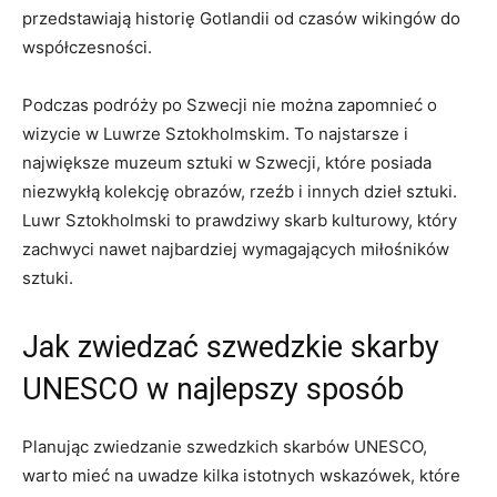
przedstawiają historię Gotlandii od czasów wikingów do​
współczesności.
Podczas‌ podróży po Szwecji nie‌ można⁢ zapomnieć o
wizycie ‍w Luwrze‌ Sztokholmskim. To najstarsze​ i⁣
największe muzeum sztuki‌ w Szwecji, ‌które posiada⁢
niezwykłą kolekcję obrazów, ​rzeźb ‌i innych dzieł sztuki.
Luwr Sztokholmski‌ to prawdziwy skarb kulturowy, który
‍zachwyci nawet najbardziej wymagających miłośników
sztuki.
Jak zwiedzać szwedzkie skarby
UNESCO w najlepszy sposób
Planując ⁢zwiedzanie⁢ szwedzkich skarbów UNESCO,
warto ‌mieć⁢ na​ uwadze kilka‌ istotnych wskazówek, ‌które