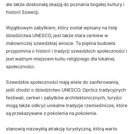
ale także doskonałą okazją do ​poznania⁤ bogatej kultury​ i
historii Szwecji.
Wyjątkowym zabytkiem, który został⁢ wpisany ⁣na listę
dziedzictwa UNESCO, jest także stara cerkiew ‌w
malowniczej ⁤szwedzkiej wiosce. ‍Ta piękna budowla
⁤przypomina o historii‍ i tradycji szwedzkich społeczności⁤ i​
jest ważnym miejscem kultu religijnego dla lokalnej
społeczności.
Szwedzkie⁣ społeczności mają wiele⁣ do zaoferowania,
jeśli​ chodzi ‍o⁣ dziedzictwo UNESCO. ⁢Oprócz tradycyjnych
festiwali, cerkwi i zabytków architektonicznych, turyści
‌mogą⁢ także odkryć unikalne ‍tradycje rzemieślnicze, ⁣które
‍są ⁢przekazywane z ⁤pokolenia na pokolenie.
‌stanowią niezwykłą atrakcję turystyczną, którą warto⁢