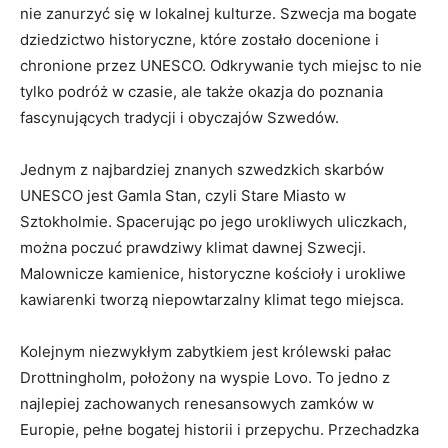
nie zanurzyć się w lokalnej kulturze. ​Szwecja ma bogate
dziedzictwo historyczne, które⁤ zostało docenione i
chronione‌ przez UNESCO. Odkrywanie tych miejsc‍ to⁣ nie
tylko podróż w czasie, ⁣ale także okazja do poznania
fascynujących tradycji ⁤i obyczajów Szwedów.
Jednym z ⁣najbardziej znanych szwedzkich skarbów
⁢UNESCO jest⁣ Gamla​ Stan, ⁤czyli Stare⁢ Miasto w
Sztokholmie. Spacerując ‌po jego urokliwych uliczkach,
można poczuć prawdziwy klimat dawnej Szwecji.⁣
Malownicze ‍kamienice, historyczne ⁢kościoły i urokliwe
kawiarenki tworzą ‍niepowtarzalny klimat tego miejsca.
Kolejnym⁢ niezwykłym zabytkiem jest ‍królewski‍ pałac
Drottningholm, położony ‌na ⁣wyspie Lovo. To⁢ jedno z
najlepiej zachowanych renesansowych zamków w
Europie,⁤ pełne‍ bogatej historii i przepychu. Przechadzka