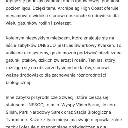
topiąc się podczas ⁣ostatniej ​epoki lodowcowej, podniósł
poziom lądu.⁤ Dzięki temu⁤ Archipelag High ⁤Coast oferuje⁢
niesamowite​ widoki i ‍stanowi doskonałe środowisko⁢ dla
wielu gatunków roślin i zwierząt.
Kolejnym niezwykłym⁤ miejscem,⁤ które ‌znajduje ⁣się na​
liście zabytków UNESCO, jest Las Świerkowy Kvarken. To
unikalne ekosystemy, ⁢gdzie można podziwiać niezliczone
gatunki ptaków, dzikich zwierząt⁣ i roślin. Ten las, który
rozciąga‌ się⁣ na obszarze ‍tysięcy hektarów, stanowi ​
ważne środowisko⁣ dla zachowania różnorodności
⁤biologicznej.
Inne zabytki przyrodnicze Szwecji, które ⁢cieszą się
statusem UNESCO, to m.in. Wyspy ⁤Väderöarna, Jezioro
Siljan, Park Narodowy Sarek oraz Stacja Biologiczna
Tvarminne. Każde z tych miejsc ma swoje niepowtarzalne
⁤cechy⁤ i‍ oferuje niezapomniane doświadczenia dla