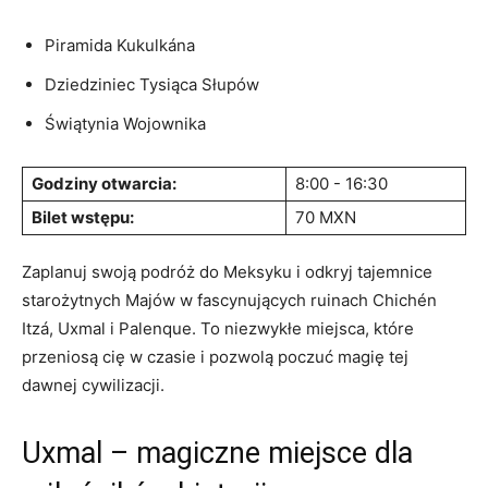
Piramida ⁤Kukulkána
Dziedziniec Tysiąca Słupów
Świątynia ⁤Wojownika
Godziny otwarcia:
8:00 ⁤- 16:30
Bilet ⁢wstępu:
70 MXN
Zaplanuj‍ swoją⁤ podróż do⁤ Meksyku i‍ odkryj tajemnice
starożytnych ‌Majów w‍ fascynujących ruinach Chichén⁢
Itzá, Uxmal i Palenque. To niezwykłe miejsca, które
przeniosą cię w czasie i pozwolą poczuć magię‍ tej
dawnej cywilizacji.
Uxmal – magiczne ⁤miejsce dla