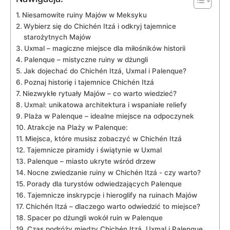
Niesamowite ruiny Majów w Meksyku
Wybierz się do Chichén Itzá i ⁤odkryj tajemnice
starożytnych Majów
Uxmal – magiczne ⁤miejsce dla miłośników historii
Palenque‍ – mistyczne ‍ruiny w dżungli
Jak dojechać do Chichén Itzá, Uxmal i Palenque?
Poznaj historię i tajemnice Chichén Itzá
Niezwykłe rytuały⁤ Majów – co warto ‍wiedzieć?
Uxmal: unikatowa architektura i wspaniałe reliefy
Plaża w⁣ Palenque – idealne miejsce na odpoczynek
Atrakcje ⁣na Plaży w Palenque:
Miejsca, które musisz zobaczyć w Chichén Itzá
Tajemnicze piramidy i świątynie w Uxmal
Palenque – miasto ukryte wśród ⁤drzew
Nocne zwiedzanie ruiny w Chichén Itzá -⁤ czy warto?
Porady dla turystów odwiedzających Palenque
Tajemnicze inskrypcje i hieroglify na ruinach Majów
Chichén Itzá – dlaczego warto odwiedzić ‍to‍ miejsce?
Spacer ⁤po dżungli wokół ⁢ruin w Palenque
Czas podróży między Chichén Itzá, ​Uxmal i ​Palenque