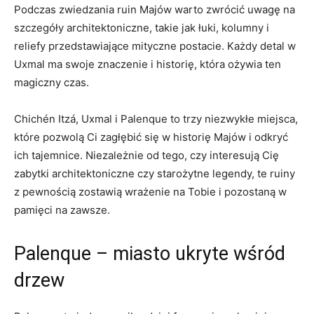
Podczas zwiedzania ruin Majów warto zwrócić ‍uwagę na⁣
szczegóły architektoniczne, takie jak łuki, kolumny i
reliefy przedstawiające mityczne postacie. Każdy⁣ detal ​w
Uxmal ma swoje znaczenie i historię, ‍która⁤ ożywia ten
magiczny czas.
Chichén Itzá,‍ Uxmal⁢ i Palenque to trzy​ niezwykłe miejsca,
które⁢ pozwolą Ci zagłębić się⁢ w historię Majów i odkryć
ich tajemnice. Niezależnie od tego,⁢ czy interesują Cię
zabytki architektoniczne czy starożytne legendy, te ruiny
z pewnością zostawią wrażenie na Tobie i pozostaną w
pamięci na zawsze.
Palenque – miasto ukryte wśród
⁤drzew