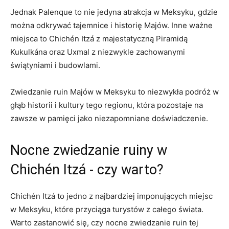
Jednak Palenque to nie jedyna atrakcja ⁢w ⁣Meksyku, gdzie
można odkrywać tajemnice i historię Majów. Inne ważne
‍miejsca to Chichén Itzá z majestatyczną Piramidą
Kukulkána oraz Uxmal z niezwykle zachowanymi
świątyniami i budowlami.
Zwiedzanie ⁢ruin Majów w Meksyku to niezwykła podróż w
głąb ​historii i ⁣kultury tego regionu, która ⁣pozostaje na
zawsze ​w pamięci jako niezapomniane doświadczenie.
Nocne zwiedzanie ruiny w
Chichén Itzá -⁤ czy warto?
Chichén⁤ Itzá‍ to jedno z najbardziej imponujących miejsc
w Meksyku, które przyciąga turystów z całego świata.
Warto zastanowić się, czy nocne zwiedzanie ruin tej‍