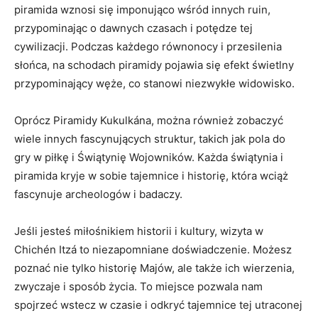
piramida‌ wznosi się imponująco⁣ wśród innych ​ruin,
przypominając o dawnych czasach i potędze tej
cywilizacji. Podczas każdego równonocy i przesilenia
słońca, ‍na schodach piramidy pojawia się efekt świetlny
przypominający węże, co stanowi niezwykłe widowisko.
Oprócz Piramidy Kukulkána, można również zobaczyć ​
wiele innych fascynujących struktur,‌ takich jak pola do
gry w⁣ piłkę i Świątynię Wojowników. Każda świątynia ‌i⁤
piramida kryje w sobie tajemnice‍ i historię, która wciąż
fascynuje archeologów i badaczy.
Jeśli jesteś miłośnikiem historii i kultury, ‍wizyta w
Chichén Itzá ‌to niezapomniane doświadczenie. Możesz
poznać nie tylko historię Majów, ale także ich wierzenia,⁤
zwyczaje‍ i sposób życia. To miejsce pozwala nam
spojrzeć wstecz w czasie​ i odkryć tajemnice ‌tej utraconej⁣