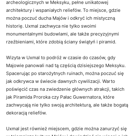
archeologicznych ⁣w Meksyku, pełne unikatowej
architektury i wspaniałych reliefów. To miejsce, gdzie‌
można poczuć ducha Majów i odkryć ich ⁤mistyczną
historię. Uxmal zachwyca nie tylko swoimi
monumentalnymi budowlami, ⁢ale także precyzyjnymi
rzeźbieniami, które zdobią ściany świątyń i piramid.
Wizyta w Uxmal to podróż w czasie‌ do czasów, gdy
Majowie panowali nad tą ‌częścią dzisiejszego Meksyku.
Spacerując‍ po starożytnych ruinach, można poczuć się
jak odkrywca⁢ w świecie dawnych cywilizacji. Warto
poświęcić czas na ⁣zwiedzenie⁣ głównych atrakcji, takich
jak Piramida ​Proroka czy Pałac Guwernatora, które‍
zachwycają nie tylko swoją architekturą, ale także bogatą
dekoracją reliefów.
Uxmal jest również miejscem, gdzie można zanurzyć się