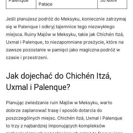
Palenque
50 MXN
‍Pałace
Jeśli planujesz podróż do Meksyku, koniecznie zatrzymaj
się w Palenque ‌i odkryj tajemnice tego niezwykłego⁢
miejsca. ‌Ruiny Majów⁢ w Meksyku, takie ⁣jak Chichén Itzá,
Uxmal i Palenque, to niezapomniane przeżycie, które na
zawsze pozostanie w pamięci jako magiczna podróż w
czasie i przestrzeni.
Jak dojechać do Chichén Itzá,
Uxmal i Palenque?
Planując zwiedzanie ruin Majów w Meksyku, warto
dobrze zaplanować trasę i sposób dotarcia ​do
poszczególnych miejsc. Chichén Itzá, Uxmal i Palenque⁢
to trzy z najbardziej imponujących kompleksów