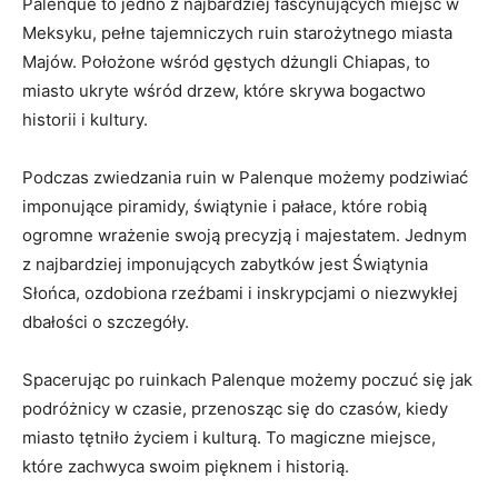
Palenque to jedno z najbardziej fascynujących miejsc w
Meksyku, pełne‌ tajemniczych ruin starożytnego miasta
Majów. Położone wśród gęstych dżungli Chiapas,⁤ to
miasto​ ukryte wśród drzew, które skrywa bogactwo
historii i kultury.
Podczas zwiedzania ruin w Palenque możemy ‌podziwiać
imponujące piramidy, świątynie i pałace, które robią
ogromne wrażenie swoją precyzją i majestatem.‍ Jednym
z najbardziej imponujących zabytków jest Świątynia ​
Słońca, ozdobiona rzeźbami⁣ i‌ inskrypcjami o ⁣niezwykłej
dbałości o szczegóły.
Spacerując po ruinkach Palenque możemy poczuć się ⁣jak
podróżnicy w czasie, przenosząc się do czasów, ‍kiedy
miasto tętniło życiem ​i kulturą. To ‍magiczne⁤ miejsce,
które ⁤zachwyca swoim pięknem i historią.