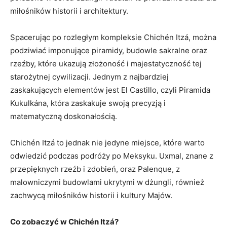
miłośników historii i architektury.
Spacerując po rozległym kompleksie Chichén Itzá, można
podziwiać ​imponujące ⁢piramidy, budowle sakralne oraz
rzeźby, które ukazują złożoność i majestatyczność tej⁢
starożytnej ‍cywilizacji. Jednym z najbardziej
zaskakujących elementów jest El Castillo, czyli Piramida⁤
Kukulkána, która zaskakuje swoją precyzją i
matematyczną doskonałością.
Chichén Itzá⁢ to jednak⁤ nie jedyne miejsce, które warto
odwiedzić podczas podróży po Meksyku.​ Uxmal,‌ znane z
przepięknych rzeźb i zdobień, oraz Palenque, z
malowniczymi budowlami ukrytymi w dżungli, również
zachwycą miłośników historii‌ i kultury Majów.
Co zobaczyć w Chichén Itzá?