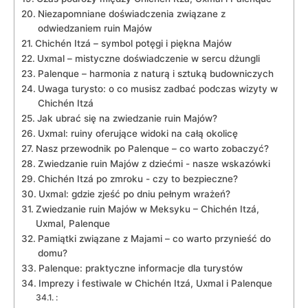
Niezapomniane doświadczenia związane z
odwiedzaniem ruin Majów
Chichén Itzá – symbol potęgi i piękna Majów
Uxmal – mistyczne doświadczenie w sercu dżungli
Palenque – harmonia z naturą i sztuką budowniczych
Uwaga ⁤turysto: o co musisz zadbać podczas wizyty w
Chichén Itzá
Jak ubrać się na zwiedzanie ruin ​Majów?
Uxmal: ruiny oferujące widoki na całą okolicę
Nasz⁢ przewodnik po Palenque – co warto zobaczyć?
Zwiedzanie ruin Majów z dziećmi -​ nasze wskazówki
Chichén ​Itzá po zmroku ⁣- czy to bezpieczne?
Uxmal: gdzie zjeść po dniu ‍pełnym wrażeń?
Zwiedzanie ruin Majów w Meksyku – Chichén Itzá,
⁢Uxmal, Palenque
Pamiątki związane z Majami – co warto przynieść do
domu?
Palenque: ‍praktyczne informacje dla turystów
Imprezy i festiwale w ⁤Chichén Itzá, Uxmal i Palenque
: