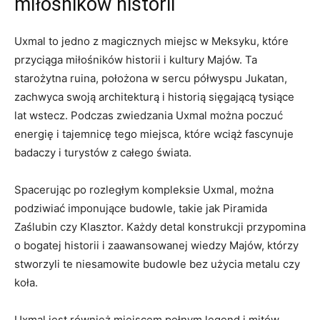
miłośników historii
Uxmal⁣ to jedno z magicznych miejsc w Meksyku, które
przyciąga miłośników historii i kultury Majów. Ta
starożytna ruina, położona w sercu⁣ półwyspu Jukatan,
zachwyca swoją architekturą i historią⁤ sięgającą‍ tysiące
lat‍ wstecz. Podczas zwiedzania Uxmal ‌można poczuć
energię i tajemnicę tego‌ miejsca, które wciąż fascynuje
badaczy i turystów z całego świata.
Spacerując po rozległym kompleksie Uxmal, można
podziwiać imponujące budowle, takie jak Piramida
Zaślubin czy Klasztor. Każdy detal konstrukcji ⁤przypomina
o bogatej historii i zaawansowanej wiedzy Majów, ​którzy
stworzyli te niesamowite budowle bez‍ użycia‍ metalu czy
koła.
Uxmal jest również miejscem pełnym ‍legend i mitów,⁣