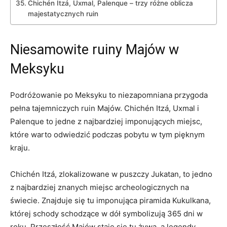
Chichén Itzá, Uxmal, Palenque – trzy różne oblicza
majestatycznych ruin
Niesamowite ruiny Majów w
Meksyku
Podróżowanie⁤ po Meksyku‍ to niezapomniana przygoda
pełna tajemniczych ‌ruin Majów. Chichén Itzá, Uxmal i
Palenque‌ to jedne ​z najbardziej imponujących miejsc,
które‌ warto odwiedzić podczas pobytu w⁣ tym pięknym
kraju.
Chichén Itzá, zlokalizowane ⁢w puszczy Jukatan, to jedno
z najbardziej znanych ⁤miejsc archeologicznych ‍na
świecie. Znajduje się tu imponująca piramida Kukulkana,
której schody schodzące w dół⁣ symbolizują 365 dni w
roku. Przeszłość Majów staje się tu żywa, a legendy