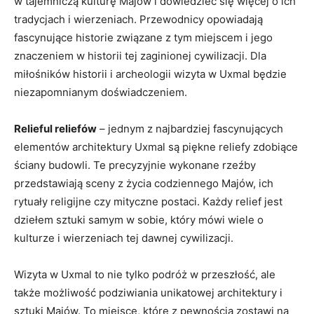
w tajemniczą kulturę Majów i⁤ dowiedzieć się więcej o ich
tradycjach i wierzeniach. Przewodnicy opowiadają
⁣fascynujące historie związane z tym miejscem i jego
znaczeniem w ⁢historii tej zaginionej cywilizacji. Dla
miłośników historii​ i archeologii wizyta w Uxmal‍ będzie
niezapomnianym doświadczeniem.
Relieful reliefów
– jednym z najbardziej fascynujących
elementów architektury Uxmal są piękne reliefy zdobiące
ściany budowli. ⁣Te‍ precyzyjnie wykonane rzeźby
przedstawiają sceny z ‌życia codziennego Majów, ich
rytuały religijne​ czy ​mityczne postaci. Każdy relief jest
dziełem sztuki samym w⁣ sobie, który mówi ‌wiele o
kulturze i wierzeniach tej ‌dawnej cywilizacji.
Wizyta w Uxmal to nie tylko podróż w przeszłość,‍ ale
także możliwość podziwiania unikatowej architektury i ​
sztuki Majów. To miejsce, które z pewnością zostawi na