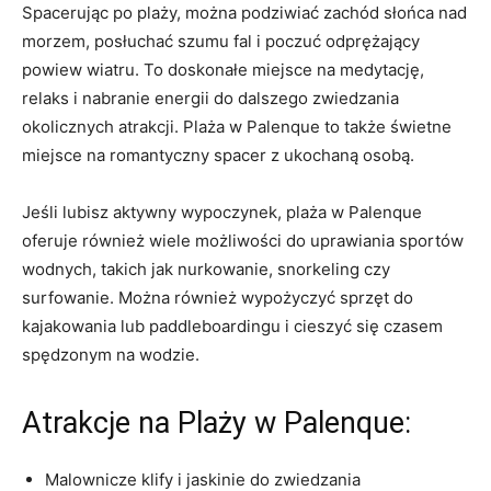
Spacerując po plaży, można podziwiać zachód słońca nad
morzem, posłuchać ​szumu​ fal i ‌poczuć​ odprężający⁢
powiew wiatru.⁢ To doskonałe miejsce na medytację,
relaks i ​nabranie energii do dalszego zwiedzania⁤
okolicznych atrakcji. Plaża ‌w Palenque ⁤to także świetne
miejsce na romantyczny⁣ spacer z ukochaną osobą.
Jeśli lubisz aktywny⁣ wypoczynek, plaża w Palenque
oferuje również⁣ wiele możliwości ⁢do uprawiania sportów
wodnych, takich ⁢jak nurkowanie, snorkeling czy⁣
surfowanie. Można również wypożyczyć sprzęt ⁣do
kajakowania lub paddleboardingu i cieszyć się czasem
‌spędzonym na wodzie.
Atrakcje ⁣na Plaży w Palenque:
Malownicze klify i jaskinie do zwiedzania