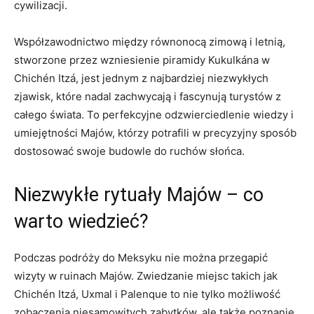
cywilizacji.
Współzawodnictwo między ‍równonocą zimową i letnią,‍
stworzone przez‍ wzniesienie piramidy ‌Kukulkána w
Chichén Itzá, jest jednym z najbardziej niezwykłych
zjawisk, które nadal⁣ zachwycają i fascynują​ turystów z
całego‌ świata. To‍ perfekcyjne odzwierciedlenie wiedzy ‍i
umiejętności ‌Majów, którzy potrafili w precyzyjny sposób
dostosować swoje budowle do ruchów‍ słońca.
Niezwykłe rytuały⁤ Majów – co
warto ‍wiedzieć?
Podczas podróży do Meksyku nie ⁣można‍ przegapić
wizyty w ruinach Majów. ⁣Zwiedzanie miejsc takich jak
⁤Chichén Itzá, Uxmal i Palenque to nie ​tylko możliwość
zobaczenia niesamowitych zabytków,⁢ ale także poznanie