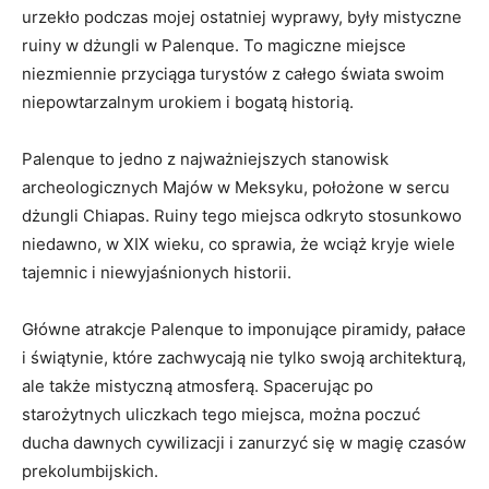
urzekło podczas mojej ostatniej wyprawy, były mistyczne
ruiny w dżungli w Palenque. To magiczne miejsce
niezmiennie przyciąga⁢ turystów⁤ z całego świata swoim
niepowtarzalnym urokiem​ i bogatą ⁢historią.
Palenque⁤ to jedno z najważniejszych stanowisk
archeologicznych Majów w Meksyku, położone w sercu
‍dżungli Chiapas. Ruiny tego miejsca odkryto stosunkowo
niedawno, ‌w ‍XIX wieku, co sprawia, że wciąż kryje wiele
tajemnic i niewyjaśnionych historii.
Główne atrakcje​ Palenque ‍to imponujące​ piramidy, pałace
i świątynie, które zachwycają nie tylko ‍swoją architekturą,
‍ale także mistyczną atmosferą. Spacerując po
starożytnych uliczkach tego miejsca, można poczuć
ducha dawnych cywilizacji i zanurzyć się w magię czasów
prekolumbijskich.