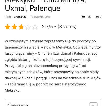
Meksyku – Chichén Itzá,
Uxmal, Palenque
Przez
Turysta123
-
16 stycznia, 2026
136
0
2.7/5 - (3 votes)
W dzisiejszym artykule zapraszamy Cię do podróży po
tajemniczym świecie Majów w Meksyku. Odwiedzimy trzy
⁤fascynujące ruiny – ⁣Chichén Itzá, Uxmal i Palenque, aby
zgłębić historię i kulturę tej fascynującej cywilizacji. ​
Przygotuj się na niezapomnianą przygodę wśród
mistycznych zabytków, które ⁣pozostawiły po sobie ślady
dawnej wielkości i potęgi. Czas ‌na zwiedzanie ruin ‌Majów
– zabieramy ⁤Cię​ w podróż⁤ do serca starożytnego
Meksyku!
Nawigacja: