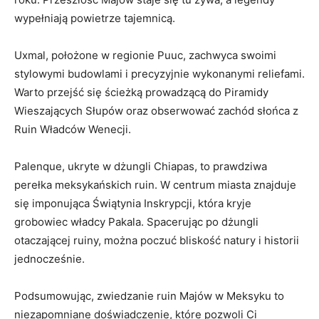
wypełniają powietrze tajemnicą.
Uxmal, położone w regionie Puuc, zachwyca swoimi
stylowymi budowlami‍ i precyzyjnie wykonanymi reliefami.
Warto przejść się ścieżką prowadzącą do Piramidy
Wieszających Słupów oraz⁤ obserwować zachód słońca ⁢z
Ruin Władców Wenecji.
Palenque, ukryte w dżungli⁢ Chiapas, to prawdziwa
perełka meksykańskich ruin. ⁢W centrum miasta znajduje
się imponująca Świątynia Inskrypcji,⁤ która kryje
grobowiec ‍władcy Pakala. Spacerując ‍po dżungli
otaczającej ruiny, można ⁢poczuć bliskość natury i‍ historii
jednocześnie.
Podsumowując, zwiedzanie ruin Majów w ⁢Meksyku to
niezapomniane doświadczenie, które pozwoli Ci