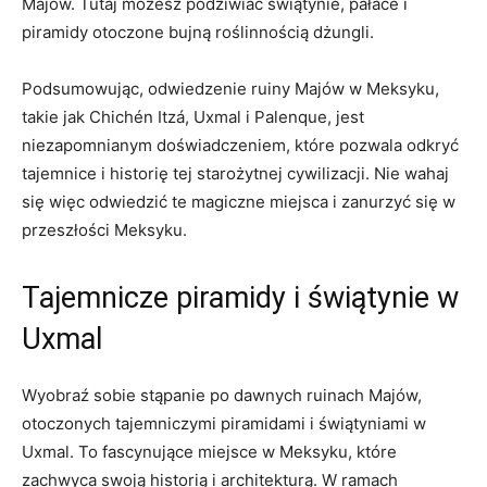
Majów. Tutaj możesz podziwiać świątynie, pałace i
piramidy otoczone bujną roślinnością dżungli.
Podsumowując, odwiedzenie ruiny Majów w Meksyku,
takie jak Chichén Itzá, Uxmal i ⁤Palenque, jest
niezapomnianym ​doświadczeniem, które pozwala ⁢odkryć
tajemnice i historię tej starożytnej cywilizacji.‌ Nie wahaj
się więc​ odwiedzić te magiczne miejsca i zanurzyć się w‌
przeszłości Meksyku.
Tajemnicze piramidy i świątynie w
Uxmal
Wyobraź sobie stąpanie po dawnych ruinach Majów,
otoczonych tajemniczymi piramidami⁤ i świątyniami⁢ w
Uxmal. To fascynujące miejsce w Meksyku, które⁣
zachwyca swoją historią i architekturą. W ramach