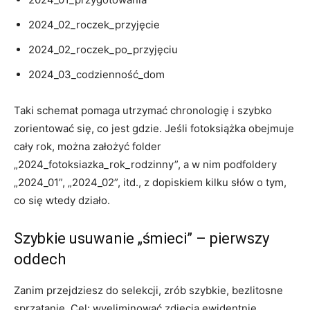
2024_02_roczek_przyjęcie
2024_02_roczek_po_przyjęciu
2024_03_codzienność_dom
Taki schemat pomaga utrzymać chronologię i szybko
zorientować się, co jest gdzie. Jeśli fotoksiążka obejmuje
cały rok, można założyć folder
„2024_fotoksiazka_rok_rodzinny”, a w nim podfoldery
„2024_01”, „2024_02”, itd., z dopiskiem kilku słów o tym,
co się wtedy działo.
Szybkie usuwanie „śmieci” – pierwszy
oddech
Zanim przejdziesz do selekcji, zrób szybkie, bezlitosne
sprzątanie. Cel: wyeliminować zdjęcia ewidentnie