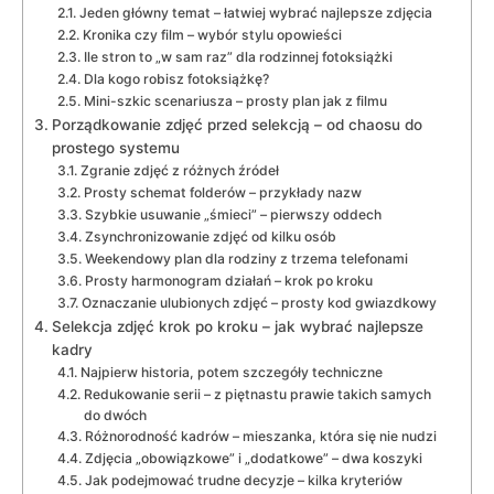
Jeden główny temat – łatwiej wybrać najlepsze zdjęcia
Kronika czy film – wybór stylu opowieści
Ile stron to „w sam raz” dla rodzinnej fotoksiążki
Dla kogo robisz fotoksiążkę?
Mini-szkic scenariusza – prosty plan jak z filmu
Porządkowanie zdjęć przed selekcją – od chaosu do
prostego systemu
Zgranie zdjęć z różnych źródeł
Prosty schemat folderów – przykłady nazw
Szybkie usuwanie „śmieci” – pierwszy oddech
Zsynchronizowanie zdjęć od kilku osób
Weekendowy plan dla rodziny z trzema telefonami
Prosty harmonogram działań – krok po kroku
Oznaczanie ulubionych zdjęć – prosty kod gwiazdkowy
Selekcja zdjęć krok po kroku – jak wybrać najlepsze
kadry
Najpierw historia, potem szczegóły techniczne
Redukowanie serii – z piętnastu prawie takich samych
do dwóch
Różnorodność kadrów – mieszanka, która się nie nudzi
Zdjęcia „obowiązkowe” i „dodatkowe” – dwa koszyki
Jak podejmować trudne decyzje – kilka kryteriów