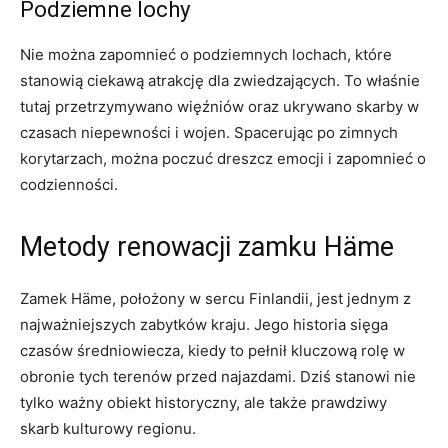
Podziemne lochy
Nie można ⁣zapomnieć o podziemnych​ lochach, które
stanowią​ ciekawą atrakcję dla‌ zwiedzających. To właśnie
⁣tutaj przetrzymywano więźniów oraz ukrywano skarby w
⁢czasach niepewności i wojen. Spacerując ‍po zimnych
korytarzach, można ‌poczuć ‍dreszcz ‍emocji i zapomnieć​ o
codzienności.
Metody renowacji zamku⁣ Häme
Zamek ⁣Häme, położony w sercu ⁤Finlandii, ⁤jest jednym⁤ z
najważniejszych zabytków kraju. Jego ​historia ⁣sięga
czasów średniowiecza,‍ kiedy to pełnił kluczową rolę w
obronie tych terenów przed najazdami.⁢ Dziś stanowi nie
tylko ważny ​obiekt‌ historyczny, ​ale także prawdziwy
skarb kulturowy⁣ regionu.