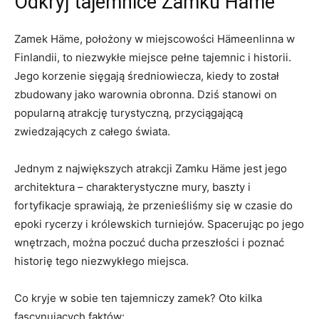
Odkryj⁤ tajemnice Zamku Häme
Zamek Häme, położony w ⁢miejscowości⁢ Hämeenlinna w
Finlandii, to niezwykłe⁢ miejsce pełne ⁤tajemnic ⁣i ‌historii.
Jego korzenie sięgają średniowiecza, kiedy to ‌został
zbudowany jako​ warownia obronna. Dziś stanowi on
popularną atrakcję turystyczną, przyciągającą
zwiedzających z całego świata.
Jednym z największych ⁤atrakcji Zamku⁣ Häme ⁢jest ⁤jego
architektura​ – charakterystyczne mury,‌ baszty i
fortyfikacje sprawiają, że‌ przenieśliśmy się w czasie do
epoki rycerzy i​ królewskich turniejów. Spacerując po‌ jego​
wnętrzach, można poczuć ducha przeszłości i poznać
⁤historię⁢ tego niezwykłego miejsca.
Co‌ kryje⁢ w sobie ten‍ tajemniczy zamek?​ Oto kilka
fascynujących faktów: