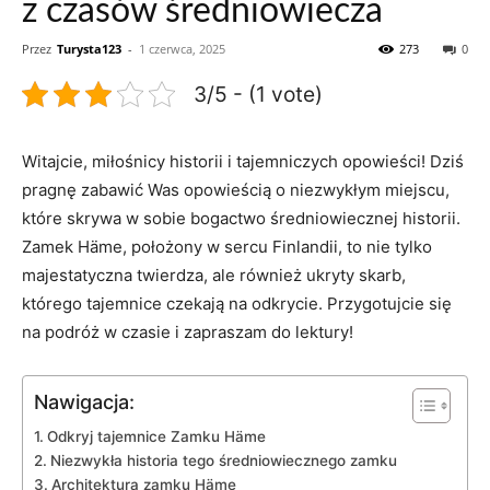
z czasów średniowiecza
Przez
Turysta123
-
1 czerwca, 2025
273
0
3/5 - (1 vote)
Witajcie, miłośnicy historii i ⁤tajemniczych opowieści! Dziś
pragnę zabawić Was opowieścią o niezwykłym miejscu,
które skrywa w sobie⁣ bogactwo średniowiecznej historii.
Zamek Häme, ‌położony w sercu Finlandii, ‍to nie tylko​
majestatyczna ​twierdza, ale również ukryty skarb,
którego tajemnice czekają⁣ na odkrycie. Przygotujcie‍ się⁢
na podróż w czasie i zapraszam do​ lektury!
Nawigacja:
Odkryj⁤ tajemnice Zamku Häme
Niezwykła historia⁢ tego średniowiecznego‍ zamku
Architektura zamku Häme