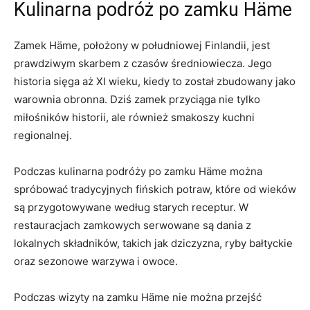
Kulinarna podróż po zamku Häme
Zamek ⁣Häme, położony w‌ południowej Finlandii, jest
prawdziwym skarbem‌ z czasów średniowiecza. Jego
historia sięga aż XI wieku, kiedy ⁢to został zbudowany jako
warownia obronna. ⁣Dziś ‍zamek przyciąga nie tylko‌
miłośników historii,‌ ale również smakoszy kuchni
regionalnej.
Podczas ⁢kulinarna podróży po zamku‍ Häme można
spróbować ​tradycyjnych fińskich potraw, które od wieków
są​ przygotowywane⁢ według starych receptur. W‍
restauracjach zamkowych serwowane są dania z‍
lokalnych ‌składników, takich jak dziczyzna, ryby bałtyckie
⁢oraz sezonowe warzywa i owoce.
Podczas​ wizyty na ‍zamku Häme nie można przejść