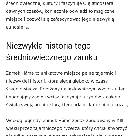
średniowiecznej ‌kultury i fascynuje Cię atmosfera‍
dawnych czasów, koniecznie odwiedź to​ magiczne
miejsce i pozwól‍ się‍ zafascynować jego niezwykłą‍
atmosferą.
Niezwykła historia⁢ tego
średniowiecznego‍ zamku
Zamek ⁣Häme to unikatowe miejsce pełne⁤ tajemnic i
niezwykłej historii, która sięga głęboko w czasy
średniowiecza. Położony na malowniczym wzgórzu, ten
⁤imponujący zamek⁢ wciąż fascynuje turystów z całego
świata swoją architekturą i legendami, które nim otaczają.
⁣Według legendy, Zamek Häme⁤ został⁤ zbudowany⁣ w XIII
wieku przez tajemniczego rycerza,‌ który chciał stworzyć ​