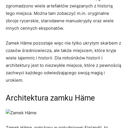
zgromadzono wiele‍ artefaktów związanych⁤ z historią
tego miejsca. Można tam zobaczyć m.in. oryginalne
zbroje ‍rycerskie, starodawne​ manuskrypty oraz wiele
innych ​cennych eksponatów.
⁢Zamek Häme pozostaje więc⁤ nie tylko ⁢ukrytym ⁤skarbem z
czasów średniowiecza, ale także miejscem, które kryje
wiele tajemnic‍ i historii. Dla miłośników historii i
architektury⁣ jest to niezwykłe​ miejsce, które z pewnością
zachwyci każdego odwiedzającego swoją magią i
urokiem.
Architektura zamku Häme
Zamek ⁤Häme, położony ⁤w południowej⁤ Finlandii, to⁣