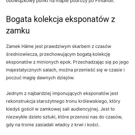
obowiązkowy punkt‍ na ​mapie‌ podróży po Finlandii.
Bogata ⁢kolekcja ‌eksponatów‌ z
zamku
Zamek⁣ Häme jest​ prawdziwym ⁣skarbem z czasów
średniowiecza, przechowującym bogatą kolekcję
eksponatów z minionych epok. Przechadzając‌ się ‍po jego
majestatycznych salach, można przenieść się w czasie i
poczuć ⁣magię‌ dawnych dziejów.
Jednym z⁣ najbardziej ⁢imponujących⁣ eksponatów jest
‌rekonstrukcja starożytnego tronu królewskiego, który​
kiedyś gościł⁢ w​ zamkowej sali audiencyjnej. Jest to
niezwykłe dzieło ‍sztuki, ⁤które​ przenosi nas do czasów,
gdy na tronie​ zasiadali władcy z krwi‍ i kości.