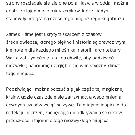
strony ‍rozciągają się ‌zielone ‍pola‌ i lasy, a w oddali‍ można
dostrzec tajemnicze ruiny zamków, które kiedyś
stanowiły integralną część tego magicznego krajobrazu.
Zamek Häme jest ukrytym skarbem z czasów
średniowiecza,⁢ którego⁤ piękno ​i⁣ historia są prawdziwym
⁤klejnotem dla każdego ⁢miłośnika historii i architektury.
Warto zatrzymać się‍ tutaj na chwilę,‌ aby podziwiać
niezwykłą panoramę i⁤ zagłębić się w mistyczny ‌klimat
tego miejsca.
Podziwiając , można poczuć się⁢ jak część tej magicznej⁣
krainy, gdzie czas ⁤zdaje się zatrzymać, a wspomnienia
dawnych czasów ‍wciąż są żywe. To miejsce inspiruje do
refleksji i marzeń, zachęcając ⁢do odkrywania sekretów
przeszłości i tajemnic‌ tego niezwykłego miejsca.