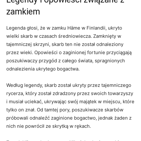
zamkiem
Legenda głosi, że w ⁣zamku Häme w‌ Finlandii, ukryto
wielki skarb w‍ czasach średniowiecza.​ Zamknięty⁢ w
tajemniczej skrzyni, skarb ten nie został‍ odnaleziony
przez wieki. Opowieści ⁣o zaginionej ‍fortunie przyciągają
poszukiwaczy przygód z całego świata, ⁤spragnionych
odnalezienia ukrytego⁣ bogactwa.
Według legendy,‌ skarb‍ został ukryty przez tajemniczego
rycerza, który został ‌zdradzony ​przez swoich towarzyszy‍
i musiał uciekać, ukrywając swój majątek w miejscu, które
tylko on znał. Od tamtej pory, poszukiwacze skarbów
próbowali odnaleźć zaginione⁣ bogactwo, jednak żaden z
nich nie ⁤powrócił ze skrytką w rękach.