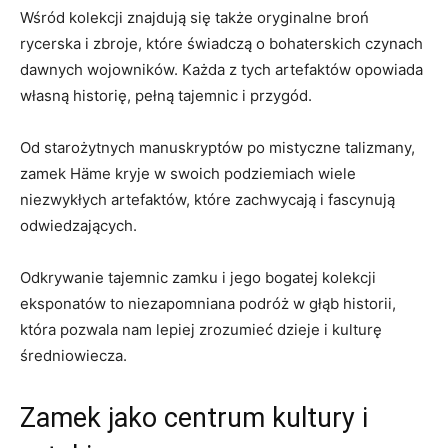
Wśród kolekcji znajdują się także oryginalne ‌broń
rycerska i​ zbroje, które​ świadczą o bohaterskich czynach
dawnych ⁤wojowników. ⁢Każda⁣ z⁤ tych​ artefaktów ⁤opowiada
własną historię,⁣ pełną tajemnic i przygód.
Od starożytnych manuskryptów ⁤po mistyczne talizmany,
zamek Häme kryje w swoich podziemiach wiele
⁢niezwykłych artefaktów, ⁤które⁤ zachwycają i fascynują
odwiedzających.
Odkrywanie⁤ tajemnic zamku i jego bogatej kolekcji
eksponatów⁢ to niezapomniana ⁤podróż w ⁤głąb historii,
która‍ pozwala nam lepiej zrozumieć⁤ dzieje i kulturę
średniowiecza.
Zamek jako ‌centrum kultury i