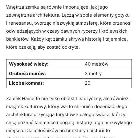
Wnętrza zamku są​ równie imponujące, ⁢jak jego
zewnętrzna architektura. Łączą w sobie elementy gotyku
i ​renesansu, ⁤tworząc niezwykłą atmosferę, która ‍przenosi
‌odwiedzających w czasy dawnych rycerzy​ i królewskich
‍bankietów. Każdy kąt zamku skrywa‍ historię ​i tajemnice,
które⁣ czekają, aby zostać odkryte.
Wysokość wieży:
40 metrów
Grubość murów:
3 metry
Liczba​ komnat:
20
Zamek Häme to nie tylko obiekt historyczny,⁣ ale również‍
majątek ⁣kulturowy, który warto chronić i doceniać. Jego
architektura przyciąga turystów z ‌całego świata, którzy
chcą poznać tajemnice i bogatą historię tego niezwykłego
miejsca. Dla miłośników architektury i historii ⁢to