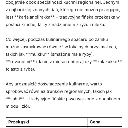
‌obojętnie obok specjalności kuchni regionalnej. Jednym
z najbardziej ​znanych dań, którego nie można przegapić,‌
jest **karjalanpiirakka** – tradycyjna fińska przekąska​ w
postaci kruchej tarty z nadzieniem ‍z ryżu i mleka.
Co więcej, podczas kulinarnego ‍spaceru⁣ po zamku
można zasmakować również w lokalnych przysmakach,
takich jak **muikku**⁤ (smażone ‌małe ryby),
**rovaniemi**​ (danie z mięsa renifera) czy **kalakukko**
(ciasto z‍ rybą).
Aby urozmaicić ‍doświadczenie ​kulinarne, warto
spróbować również⁣ trunków regionalnych, takich jak
**sahti** –⁤ tradycyjne fińskie piwo warzone z dodatkiem ​
miodu i ziół.
Przekąski
Cena