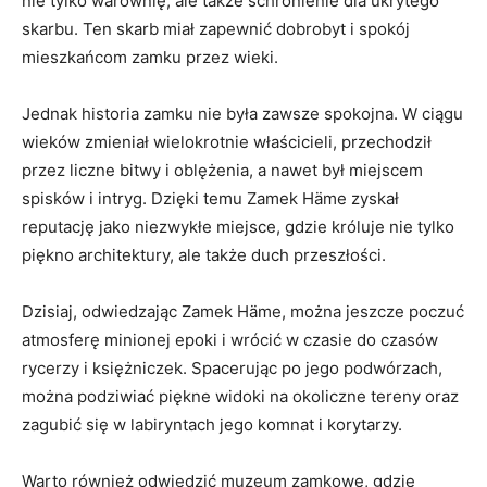
nie tylko warownię, ‍ale także schronienie dla ukrytego
skarbu. Ten skarb miał ​zapewnić ‌dobrobyt ⁤i‌ spokój
mieszkańcom⁣ zamku ⁣przez wieki.
Jednak‌ historia zamku nie była zawsze‌ spokojna. W ciągu
⁣wieków zmieniał wielokrotnie właścicieli, przechodził
przez liczne⁣ bitwy i⁤ oblężenia, a nawet był miejscem
spisków i‍ intryg. Dzięki temu‌ Zamek Häme zyskał
reputację ⁣jako niezwykłe miejsce, gdzie króluje ‌nie tylko ​
piękno architektury, ⁣ale także ‌duch przeszłości.
Dzisiaj, odwiedzając Zamek Häme, można jeszcze poczuć
atmosferę‍ minionej epoki i wrócić w czasie do czasów
rycerzy i księżniczek. ⁢Spacerując po jego podwórzach,
można podziwiać piękne widoki na okoliczne ⁢tereny oraz
zagubić się w labiryntach jego ​komnat ‍i korytarzy.
Warto również‍ odwiedzić⁢ muzeum zamkowe, gdzie