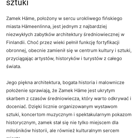
sztuki
Zamek Häme, położony w sercu⁣ urokliwego fińskiego
miasta‌ Hämeenlinna, jest jednym z najbardziej
niezwykłych zabytków architektury średniowiecznej w ​
Finlandii. Choć przez wieki pełnił funkcję‍ fortyfikacji​
obronnej, obecnie ​zamienił⁣ się w centrum kultury i sztuki,‍
przyciągając artystów, ‍historyków i turystów z całego
świata.
Jego piękna architektura, bogata historia i malownicze
położenie sprawiają, że Zamek ⁢Häme⁢ jest ukrytym
skarbem z czasów ​średniowiecza,⁢ który warto odkrywać i
doceniać. Dzięki licznie organizowanym wystawom
sztuki, ⁤koncertom muzycznym i spektakularnym pokazom
historycznym, ⁣zamek stał się nie tylko miejscem dla⁤
miłośników ​historii,‌ ale ‌również kulturalnym‍ sercem​