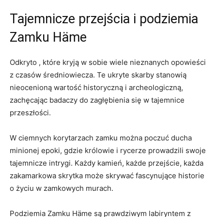
Tajemnicze przejścia i podziemia
Zamku Häme
Odkryto , które ⁤kryją w sobie wiele nieznanych opowieści‍
z czasów ‍średniowiecza. Te ukryte⁢ skarby stanowią
nieocenioną wartość historyczną i ​archeologiczną,
zachęcając badaczy do zagłębienia się w tajemnice
przeszłości.
W ciemnych korytarzach zamku można ‌poczuć ducha
minionej epoki, gdzie królowie i rycerze‌ prowadzili swoje‍
tajemnicze intrygi. ⁣Każdy kamień, każde ⁣przejście,⁣ każda
zakamarkowa skrytka ⁣może skrywać ​fascynujące historie
o‌ życiu w zamkowych ⁣murach.
Podziemia Zamku ​Häme są prawdziwym labiryntem z