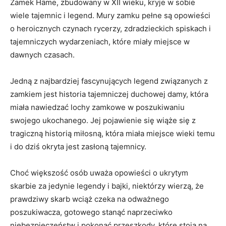
Zamek Häme, zbudowany w XII wieku, kryje w sobie
wiele tajemnic⁢ i legend. Mury ​zamku pełne są ⁤opowieści
o heroicznych czynach rycerzy, zdradzieckich spiskach i
tajemniczych wydarzeniach, które miały miejsce ‌w
dawnych czasach.
Jedną z najbardziej fascynujących legend związanych z⁤
zamkiem jest historia tajemniczej duchowej damy, ⁣która
miała ⁤nawiedzać lochy zamkowe w poszukiwaniu
swojego ⁢ukochanego.​ Jej⁤ pojawienie się wiąże się z
tragiczną historią miłosną, która miała miejsce‍ wieki temu
i do ​dziś ​okryta jest zasłoną tajemnicy.
Choć ⁤większość osób‍ uważa opowieści o ukrytym
⁣skarbie za‍ jedynie legendy i⁣ bajki, niektórzy⁢ wierzą, że
prawdziwy skarb wciąż czeka‌ na odważnego
poszukiwacza, gotowego stanąć naprzeciwko
niebezpieczeństw i pokonać przeszkody, które stoją ⁢na