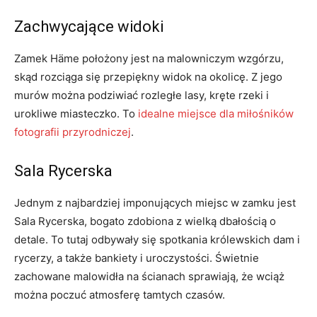
Zachwycające widoki
Zamek Häme położony jest⁣ na malowniczym wzgórzu,
skąd rozciąga ⁢się przepiękny widok na okolicę. Z jego
murów można podziwiać rozległe lasy, kręte rzeki i
urokliwe miasteczko. ⁢To
idealne miejsce dla miłośników
fotografii przyrodniczej
.
Sala Rycerska
Jednym z ​najbardziej imponujących miejsc w zamku ‍jest
Sala ⁢Rycerska, bogato zdobiona z wielką dbałością o
⁣detale. To tutaj‍ odbywały się spotkania ⁢królewskich dam i
‍rycerzy, ⁢a także bankiety i uroczystości. Świetnie
zachowane malowidła na ścianach sprawiają,‍ że‍ wciąż
można poczuć atmosferę tamtych czasów.