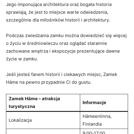
Jego imponująca architektura oraz bogata ​historia
sprawiają, ⁢że jest to miejsce warte odwiedzenia,‌
szczególnie⁣ dla miłośników historii i‍ architektury.
Podczas zwiedzania zamku można dowiedzieć się więcej
⁣o ⁢życiu⁢ w⁢ średniowieczu ‍oraz oglądać starannie ​
zachowane wnętrza i ekspozycje prezentujące⁤ dawne
życie w zamku.
Jeśli jesteś ⁣fanem historii i ⁤ciekawych miejsc, Zamek⁣
Häme na pewno ⁤przypadnie Ci ⁤do gustu.
Zamek Häme – atrakcja
Informacje
turystyczna
Hämeenlinna,
Lokalizacja
Finlandia
9:00-17:00