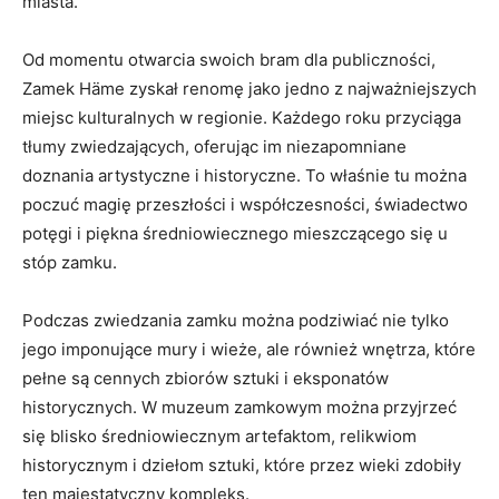
miasta.
Od momentu otwarcia ‌swoich bram dla publiczności,
Zamek Häme zyskał renomę jako ‌jedno z​ najważniejszych
miejsc kulturalnych w regionie. Każdego roku przyciąga
⁢tłumy zwiedzających, oferując ⁤im niezapomniane
⁢doznania artystyczne i‌ historyczne. To właśnie tu można
‍poczuć magię przeszłości‌ i współczesności, świadectwo
potęgi i piękna średniowiecznego mieszczącego się​ u
stóp zamku.
Podczas zwiedzania ⁣zamku można podziwiać nie tylko​
jego imponujące mury i wieże,⁤ ale również wnętrza, ⁢które
pełne są cennych⁣ zbiorów sztuki i eksponatów
historycznych. W muzeum zamkowym można przyjrzeć
się blisko średniowiecznym artefaktom, relikwiom⁣
historycznym i dziełom sztuki, które ‌przez wieki zdobiły
ten majestatyczny kompleks.