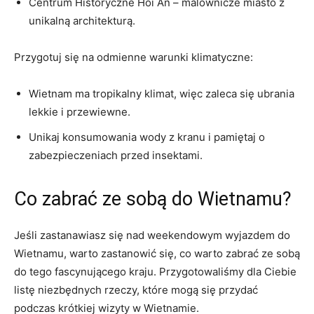
Centrum Historyczne Hoi An – malownicze miasto ‍z⁤
unikalną‍ architekturą.
Przygotuj się na odmienne warunki klimatyczne:
Wietnam ma tropikalny klimat, więc zaleca ​się⁢ ubrania⁤
lekkie ‍i przewiewne.
Unikaj konsumowania wody z kranu i pamiętaj o
⁣zabezpieczeniach przed⁤ insektami.
Co zabrać​ ze sobą‌ do Wietnamu?
Jeśli zastanawiasz⁢ się ⁤nad weekendowym‍ wyjazdem do‍
Wietnamu, warto⁢ zastanowić się,⁣ co warto zabrać ze sobą
do tego ⁢fascynującego kraju. ⁢Przygotowaliśmy dla‍ Ciebie
listę niezbędnych rzeczy,‍ które mogą⁢ się przydać
podczas krótkiej wizyty ​w Wietnamie.