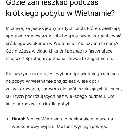
Gdzie zamieszkać podczas
krótkiego pobytu‌ w Wietnamie?
Możliwe, że jesteś ⁣jednym z⁤ tych osób, które uwielbiają
spontaniczne wyjazdy i nie boją się nawet zorganizować
‌krótkiego weekendu w Wietnamie. ⁣Ale ​czy ma to sens?
Czy możesz w ciągu ⁢kilku dni ‌poznać to fascynujące
miejsce? Spróbujmy przeanalizować to ‍zagadnienie.
Pierwszym⁢ krokiem jest wybór ⁤odpowiedniego miejsca
na ‍pobyt. W Wietnamie⁤ znajdziesz wiele⁢ opcji
zakwaterowania, zarówno dla⁣ osób szukających luksusu,
jak‌ i tych podróżujących ⁢bez większego budżetu. Oto
kilka propozycji na krótki pobyt:
Hanoi:
⁢Stolica⁤ Wietnamu ‍to doskonałe miejsce ‌na
weekendowy wyjazd. ⁤Możesz wynająć pokój w