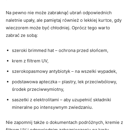
Na pewno nie‍ może zabraknąć ubrań odpowiednich
naletnie ⁢upały, ​ale pamiętaj również ‍o lekkiej kurtce, gdy
wieczorem może ​być chłodniej. Oprócz tego warto
zabrać ze sobą:
szeroki brimmed hat‌ – ochrona ‌przed ⁤słońcem,
krem z ​filtrem​ UV,
szerokopasmowy antybiotyk – na wszelki wypadek,
podstawowa apteczka – plastry, lek przeciwbólowy,
środek przeciwwymiotny,
saszetki z elektrolitami⁣ – ‍aby ⁢uzupełnić składniki⁣
mineralne po intensywnym ‌zwiedzaniu.
Nie​ zapomnij także o dokumentach⁢ podróżnych,‍ kremie z
filtrem‍ UV i odpowiednim zabezpieczeniu na ⁣karty