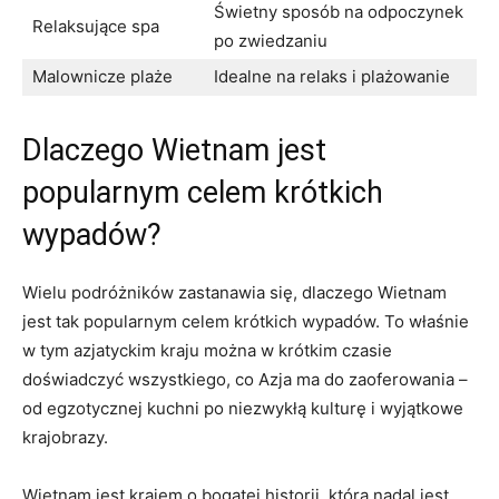
Świetny ‍sposób na odpoczynek
Relaksujące spa
⁤po zwiedzaniu
Malownicze plaże
Idealne na relaks ‍i plażowanie
Dlaczego ‌Wietnam jest
popularnym celem krótkich⁢
wypadów?
Wielu ⁣podróżników zastanawia⁣ się, dlaczego Wietnam
jest tak popularnym celem ‌krótkich wypadów. To właśnie
w tym azjatyckim kraju można w krótkim czasie
doświadczyć wszystkiego, co Azja ma do zaoferowania ⁤–​
od⁢ egzotycznej kuchni po ⁣niezwykłą kulturę i ‌wyjątkowe
krajobrazy.
Wietnam jest⁢ krajem⁢ o bogatej‍ historii,‌ która ​nadal ⁤jest