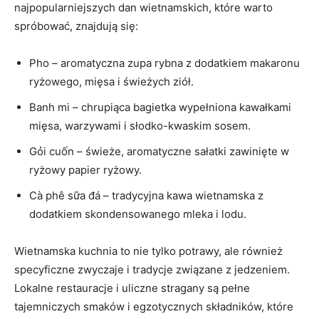
najpopularniejszych dan‌ wietnamskich, które warto
‍spróbować,⁢ znajdują się:
Pho – ​aromatyczna ⁤zupa rybna z dodatkiem makaronu
ryżowego, mięsa i świeżych ⁣ziół.
Banh mi – chrupiąca ⁣bagietka wypełniona‍ kawałkami
mięsa, warzywami i słodko-kwaskim sosem.
Gỏi cuốn – świeże, aromatyczne​ sałatki zawinięte w
ryżowy papier ryżowy.
Cà phê sữa đá – tradycyjna ⁢kawa wietnamska z
dodatkiem skondensowanego mleka i⁤ lodu.
Wietnamska ‍kuchnia to ​nie tylko ‌potrawy, ale również
‌specyficzne zwyczaje i ‌tradycje związane z ⁢jedzeniem.
Lokalne restauracje i uliczne stragany⁣ są pełne
tajemniczych smaków​ i egzotycznych składników, które