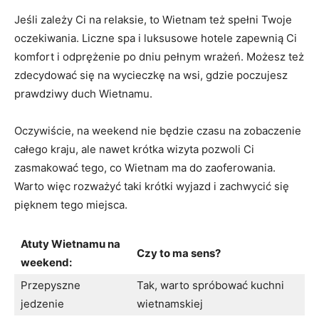
Jeśli zależy Ci na relaksie, ​to ‍Wietnam też spełni ⁢Twoje‌
oczekiwania.​ Liczne spa i luksusowe hotele zapewnią Ci
komfort i ‍odprężenie po dniu pełnym wrażeń. Możesz ⁣też
zdecydować ​się na wycieczkę ‌na wsi, gdzie poczujesz
prawdziwy​ duch Wietnamu.
Oczywiście,‍ na weekend nie będzie czasu na⁣ zobaczenie⁢
całego kraju,​ ale nawet krótka wizyta pozwoli Ci
zasmakować tego, co‍ Wietnam ma‍ do zaoferowania.
Warto więc rozważyć taki ‍krótki wyjazd i‍ zachwycić ⁣się
pięknem tego miejsca.
Atuty‌ Wietnamu na
Czy ⁤to‌ ma sens?
weekend:
Przepyszne​
Tak, ​warto ‌spróbować‍ kuchni
jedzenie
wietnamskiej