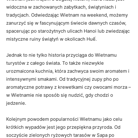
widoczna ⁤w⁤ zachowanych zabytkach, ⁤świątyniach i
tradycjach. Odwiedzając Wietnam na weekend, możemy
zanurzyć się w⁤ fascynującym⁤ świecie dawnych czasów,
spacerując po​ starożytnych ulicach ⁣Hanoi⁣ lub zwiedzając
mistyczne ruiny świątyń w okolicach‍ Huế.
Jednak to nie tylko historia przyciąga do⁢ Wietnamu ​
turystów z całego świata.⁢ To także niezwykle
urozmaicona kuchnia, która zachwyca swoim aromatem i
intensywnymi smakami.‍ Od tradycyjnej zupy pho po​
aromatyczne potrawy z krewetkami czy owocami morza ​–
⁤w Wietnamie nie sposób ⁢się nudzić, gdy ​chodzi o ​
jedzenie.
Kolejnym powodem popularności Wietnamu jako celu
krótkich‍ wypadów jest ‍jego przepiękna⁣ przyroda. Od
soczyście zielonych ⁤ryżowych tarasów w Sapa po