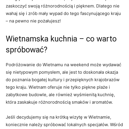
‌zaskoczyć swoją różnorodnością ⁤i pięknem. Dlatego nie
wahaj się i zrób ⁢mały wypad ⁣do tego fascynującego kraju
– ​na pewno nie pożałujesz!
Wietnamska kuchnia – co warto
⁢spróbować?
Podróżowanie do Wietnamu na ⁤weekend może‍ wydawać
się nietypowym pomysłem, ale jest to ​doskonała⁣ okazja
do poznania bogatej kultury‌ i przepięknych‍ krajobrazów
tego ⁤kraju. Wietnam oferuje⁣ nie tylko piękne‌ plaże i
zabytkowe ⁤budowle, ale również wyśmienitą kuchnię,​
która ‍zaskakuje różnorodnością smaków‍ i ‍aromatów.
Jeśli decydujemy się na krótką ‍wizytę w Wietnamie,
‌koniecznie należy spróbować lokalnych specjałów. Wśród‍