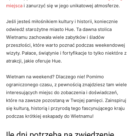
miejsca
i zanurzyć⁢ się w jego unikatowej atmosferze.
Jeśli jesteś miłośnikiem ​kultury i historii, koniecznie
odwiedź ⁣starożytne miasto Hue. Ta ⁤dawna​ stolica
Wietnamu zachowała wiele ​zabytków i śladów
przeszłości, które warto poznać‌ podczas weekendowej
wizyty. Pałace, świątynie i fortyfikacje to tylko niektóre ⁣z
atrakcji, jakie oferuje‍ Hue.
Wietnam na weekend? Dlaczego​ nie!‍ Pomimo
ograniczonego czasu, z pewnością znajdziesz tam wiele
interesujących miejsc do zobaczenia​ i doświadczeń,
które⁤ na zawsze pozostaną w Twojej⁤ pamięci. ⁢Zainspiruj
⁣się kulturą, ‍historią‌ i⁢ przyrodą tego fascynującego kraju
podczas ​krótkiej eskapady do ⁢Wietnamu!
Ile dni ​potrzeba na zwiedzenie