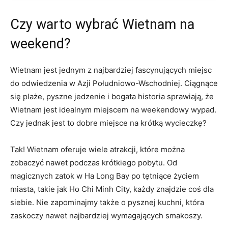
Czy warto wybrać Wietnam na
weekend?
Wietnam ⁢jest jednym ⁣z najbardziej fascynujących‍ miejsc
do ⁢odwiedzenia w‍ Azji Południowo-Wschodniej. Ciągnące⁤
się⁢ plaże, pyszne​ jedzenie ‌i bogata historia⁤ sprawiają, ⁢że
⁢Wietnam jest ⁣idealnym⁣ miejscem na weekendowy ⁢wypad.
Czy jednak jest ⁣to dobre miejsce na krótką wycieczkę?
Tak! Wietnam oferuje ‍wiele atrakcji, które można
zobaczyć nawet podczas krótkiego pobytu. Od
magicznych zatok w Ha‌ Long‍ Bay po tętniące życiem​
miasta, takie jak Ho‌ Chi Minh City, każdy⁢ znajdzie coś dla
siebie. ⁤Nie zapominajmy ⁢także o pysznej kuchni, ‌która
zaskoczy nawet najbardziej wymagających smakoszy.