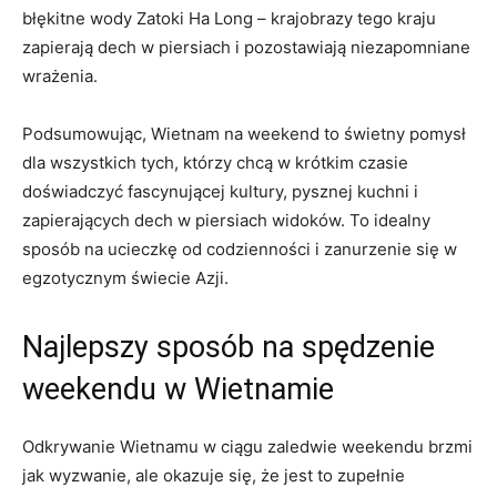
błękitne wody ​Zatoki Ha‌ Long⁣ – ‍krajobrazy tego ⁣kraju
zapierają dech⁣ w piersiach ⁢i pozostawiają niezapomniane
wrażenia.
Podsumowując,‍ Wietnam na weekend to świetny pomysł
dla wszystkich tych,‍ którzy chcą w⁣ krótkim czasie
⁣doświadczyć fascynującej⁤ kultury, pysznej kuchni i
zapierających dech ⁤w piersiach widoków. To idealny‍
sposób na ucieczkę⁢ od codzienności i⁤ zanurzenie⁤ się w
egzotycznym świecie Azji.
Najlepszy sposób ‍na spędzenie
weekendu w Wietnamie
Odkrywanie Wietnamu w ciągu ‌zaledwie weekendu brzmi
jak wyzwanie, ale okazuje się, że‌ jest to⁣ zupełnie