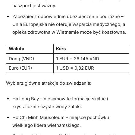
paszport jest ważny.
Zabezpiecz odpowiednie ‌ubezpieczenie podróżne –
Unia Europejska nie oferuje ⁤wsparcia⁣ medycznego, ⁣a‍
opieka ⁤zdrowotna w ⁤Wietnamie może być kosztowna.
Waluta
Kurs
Dong (VND)
1⁤ EUR = 26⁣ 145 VND
Euro‍ (EUR)
1 USD = 0,82‍ EUR
Wybierz główne atrakcje do zwiedzania:
Ha Long⁣ Bay –‌ niesamowite formacje skalne i
krystalicznie czyste wody ​zatoki.
Ho Chi Minh Mausoleum – miejsce pochówku
wielkiego lidera⁣ wietnamskiego.