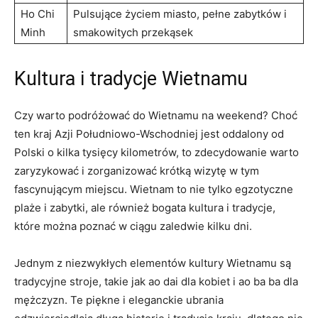
Ho Chi​
Pulsujące‍ życiem miasto,​ pełne zabytków i
Minh
smakowitych przekąsek
Kultura i tradycje ‍Wietnamu
Czy ⁢warto⁤ podróżować do Wietnamu na ⁣weekend? Choć
ten kraj Azji‌ Południowo-Wschodniej jest oddalony od
Polski ⁤o ⁢kilka​ tysięcy⁢ kilometrów, ‍to zdecydowanie warto
zaryzykować i⁤ zorganizować ⁢krótką wizytę w‍ tym
fascynującym miejscu.‍ Wietnam to‌ nie ⁢tylko egzotyczne‍
plaże i zabytki, ‍ale również bogata⁢ kultura i tradycje,
które ​można⁤ poznać w ciągu zaledwie kilku⁢ dni.
Jednym z niezwykłych elementów kultury Wietnamu są
tradycyjne stroje, takie jak ao dai dla kobiet⁣ i ao ba ba dla
⁤mężczyzn. Te piękne i⁤ eleganckie ​ubrania