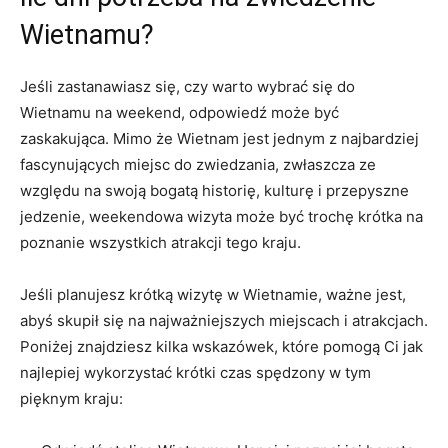
Wietnamu?
Jeśli zastanawiasz się, czy ​warto wybrać ​się do⁢
Wietnamu na weekend, odpowiedź ​może⁤ być
zaskakująca. Mimo że Wietnam jest⁤ jednym z najbardziej
‍fascynujących⁢ miejsc do zwiedzania, ⁢zwłaszcza ze⁣
względu ‌na​ swoją bogatą historię, ​kulturę ‌i przepyszne
jedzenie, weekendowa wizyta może być trochę⁤ krótka⁢ na
poznanie wszystkich ⁢atrakcji‍ tego kraju.
Jeśli planujesz krótką wizytę ⁢w Wietnamie, ważne⁣ jest,
abyś skupił się ⁣na najważniejszych miejscach i atrakcjach.⁤
Poniżej znajdziesz kilka wskazówek, które pomogą Ci jak
najlepiej⁣ wykorzystać krótki czas spędzony w tym
pięknym⁣ kraju: