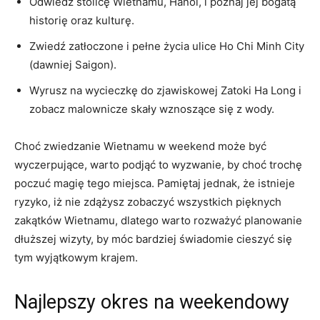
Odwiedź stolicę Wietnamu, Hanoi,⁣ i poznaj jej ⁣bogatą
⁤historię⁤ oraz kulturę.
Zwiedź zatłoczone i ⁣pełne życia ulice Ho Chi ​Minh ‍City
(dawniej⁤ Saigon).
Wyrusz na wycieczkę do zjawiskowej Zatoki Ha Long i
zobacz malownicze skały wznoszące⁣ się z wody.
Choć zwiedzanie Wietnamu w weekend⁢ może być
wyczerpujące, warto‌ podjąć to wyzwanie, by‍ choć ⁣trochę​
poczuć magię tego miejsca. Pamiętaj jednak, że ‍istnieje
ryzyko, iż nie⁤ zdążysz zobaczyć wszystkich​ pięknych
zakątków ‌Wietnamu, dlatego warto rozważyć ⁢planowanie
dłuższej⁤ wizyty, by⁣ móc bardziej ​świadomie cieszyć się
tym wyjątkowym krajem.
Najlepszy ‍okres na ​weekendowy