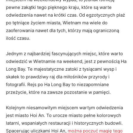
pewne‍ zakątki ‌tego pięknego kraju,⁣ które⁣ są warte
odwiedzenia nawet na krótki ​czas. ​Od egzotycznych ‍plaż
po tętniące ‍życiem miasta, Wietnam ma ⁤wiele do⁣
zaoferowania nawet dla tych, którzy mają ograniczoną
⁢ilość czasu.
Jednym z najbardziej fascynujących⁣ miejsc, które ⁢warto
odwiedzić ⁢w Wietnamie na weekend, jest z⁤ pewnością Ha
Long Bay. ⁣Te majestatyczne zatoki⁢ z⁢ tysiącami wysp i
skałek to ⁤prawdziwy raj dla ​miłośników ​przyrody i
fotografii. Rejs ​po Ha ⁣Long Bay ⁤to niezapomniane‍
przeżycie, które ‌na ⁢zawsze pozostanie w pamięci.
Kolejnym niesamowitym miejscem wartym odwiedzenia​
jest miasto Hoi An. To⁢ urocze‍ miasto pełne ‌kolorowych
latarni, wspaniałych⁢ restauracji i historycznych budowli.
‍Spacerując uliczkami Hoi An,
można‍ poczuć magię tego