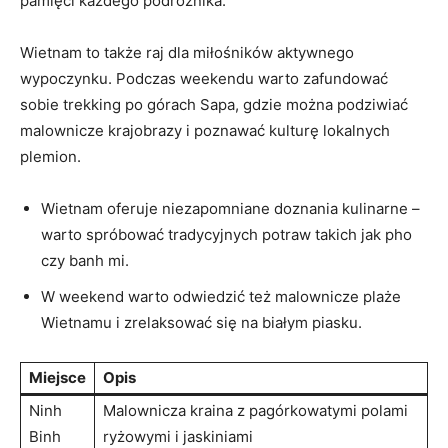
pamięci każdego ‌podróżnika.
Wietnam to także raj dla‌ miłośników‍ aktywnego‍
wypoczynku. Podczas⁢ weekendu warto zafundować
sobie​ trekking po górach ⁣Sapa, gdzie można podziwiać
malownicze ​krajobrazy ⁤i⁢ poznawać kulturę lokalnych
⁣plemion.
Wietnam oferuje ⁣niezapomniane ⁤doznania ⁢kulinarne –
‍warto‍ spróbować tradycyjnych ‍potraw ⁣takich jak pho
czy banh mi.
W‍ weekend warto ⁣odwiedzić⁤ też malownicze plaże
Wietnamu⁤ i​ zrelaksować się na ‌białym piasku.
Miejsce
Opis
Ninh
Malownicza⁢ kraina z ​pagórkowatymi⁤ polami
Binh
ryżowymi⁤ i jaskiniami