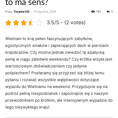
to ma sens?
Przez
Turysta123
-
15 stycznia, 2026
151
0
3.5/5 - (2 votes)
Wietnam to kraj​ pełen ‍fascynujących zabytków,
egzotycznych ​smaków i zapierających dech‌ w piersiach
krajobrazów. Czy⁤ można ‍jednak ‌zwiedzić tę azjatycką
perłę⁤ w ciągu ‍zaledwie weekendu? Czy krótka wizyta jest
⁢wartościowym‍ doświadczeniem czy jedynie
pośpiechem? Postaramy ⁢się ⁤przyjrzeć się bliżej ⁤temu​
pytaniu i​ rozwiać wszystkie wątpliwości dotyczące
wyjazdu do ⁢Wietnamu⁣ na weekend. ⁢Przygotujcie się na
podróż pełną niespodzianek i zapoznajcie się z naszym
przewodnikiem po krótkim, ⁤ale intensywnym ‌wypadzie do
tego ⁢niezwykłego kraju!