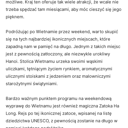
możliwe. Kraj ten ⁢oferuje tak wiele atrakcji,​ że wcale ⁣nie
trzeba ⁢spędzać⁤ tam miesiącami,⁢ aby móc⁤ cieszyć się​ jego
pięknem.
Podróżując⁢ po Wietnamie przez ‌weekend, warto skupić
się na tych‌ najbardziej ikonicznych⁤ miejscach, które
‌zapadną​ nam ‍w pamięć na długo. Jednym z takich miejsc‍
jest ‍z pewnością​ zatłoczony,‌ ale niezwykle urokliwy
Hanoi.⁤ Stolica Wietnamu ‌urzeka swoimi wąskimi
uliczkami, tętniącym życiem rynkiem,‍ aromatycznymi
ulicznymi stoiskami z jedzeniem⁢ oraz⁤ malowniczymi
starożytnymi świątyniami.
Bardzo ważnym punktem programu‌ na weekendową
wyprawę do Wietnamu jest ⁢również​ magiczna ⁢Zatoka Ha
Long. Rejs po tej ikonicznej​ zatoce, wpisanej na listę
dziedzictwa UNESCO,⁢ z pewnością zostanie na ⁤długo w