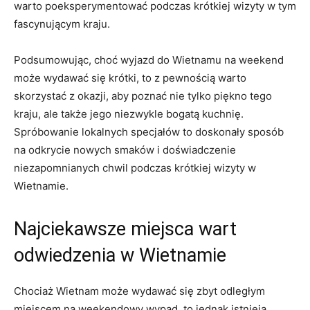
⁣warto poeksperymentować podczas krótkiej wizyty w​ tym​
fascynującym⁢ kraju.
Podsumowując, choć wyjazd do Wietnamu na weekend⁣
może wydawać się krótki,​ to z pewnością warto
skorzystać‍ z okazji,‌ aby poznać ‍nie tylko​ piękno ‍tego‌
kraju, ale także jego niezwykle bogatą‌ kuchnię.
Spróbowanie ⁤lokalnych specjałów to‍ doskonały sposób
na odkrycie nowych smaków i‌ doświadczenie
niezapomnianych chwil podczas ​krótkiej ‌wizyty w
Wietnamie.
Najciekawsze miejsca wart
odwiedzenia w Wietnamie
Chociaż Wietnam może ‌wydawać się zbyt odległym
miejscem ‍na ‍weekendowy wypad, to ‌jednak istnieją