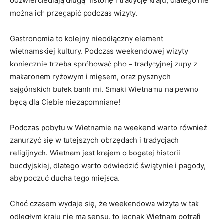
odzwierciedlają długą historię ⁣i tradycję kraju, dlatego nie‍
można ich przegapić‌ podczas wizyty.
Gastronomia to kolejny nieodłączny element
wietnamskiej ​kultury.‌ Podczas weekendowej wizyty
koniecznie trzeba spróbować⁣ pho – tradycyjnej zupy z
makaronem ryżowym i mięsem, oraz pysznych
sajgónskich bułek banh mi. ⁤Smaki ‌Wietnamu na pewno
⁢będą ​dla Ciebie⁣ niezapomniane!
Podczas pobytu w Wietnamie na weekend warto również
zanurzyć się w tutejszych obrzędach i tradycjach
religijnych. Wietnam jest⁣ krajem ‌o ⁤bogatej historii
buddyjskiej, dlatego warto odwiedzić świątynie i pagody,‌
aby poczuć ⁢ducha tego miejsca.
Choć czasem wydaje się, że⁤ weekendowa wizyta w tak
⁢odległym⁣ kraju ​nie ma sensu, to jednak Wietnam potrafi