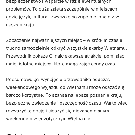
bezpieczeństwo i wsparcie w razie ewentualnych
⁢problemów. To duża‍ zaleta szczególnie w miejscach,
gdzie język,⁢ kultura i zwyczaje ‍są zupełnie inne‍ niż⁣ w
naszym ‍kraju.
Zobaczenie najważniejszych miejsc –⁤ w krótkim czasie
trudno⁤ samodzielnie odkryć wszystkie skarby ⁤Wietnamu.
Przewodnik pokaże Ci najciekawsze atrakcje, pomijając
mniej ‍istotne⁤ miejsca, które mogą⁤ zająć cenny czas.
Podsumowując, wynajęcie przewodnika⁢ podczas
weekendowego wyjazdu do Wietnamu może okazać się
‍bardzo korzystne. To szansa na lepsze​ poznanie ​kraju,
bezpieczne ⁣zwiedzanie i⁣ oszczędność czasu.‌ Warto ⁢więc
rozważyć tę opcję i cieszyć się niezapomnianym
weekendem w egzotycznym ​Wietnamie.