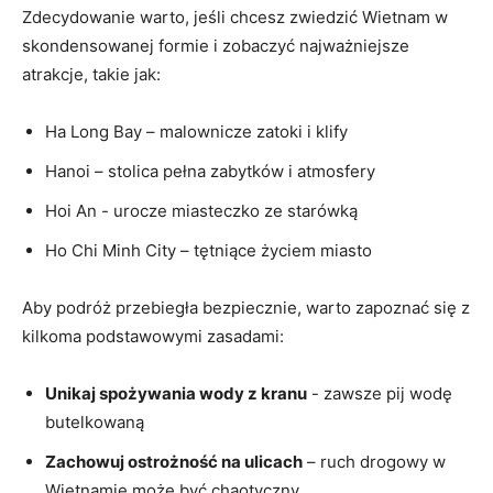
Zdecydowanie warto, jeśli chcesz zwiedzić⁣ Wietnam w
skondensowanej⁢ formie i zobaczyć ‌najważniejsze
atrakcje, ⁣takie jak:
Ha Long ⁣Bay – malownicze zatoki i klify
Hanoi – stolica pełna zabytków​ i ‌atmosfery
Hoi⁢ An ‍- urocze ‍miasteczko ze starówką
Ho Chi ⁤Minh City‌ – ⁣tętniące życiem miasto
Aby ⁤podróż przebiegła bezpiecznie, warto ⁢zapoznać się z
kilkoma podstawowymi zasadami:
Unikaj spożywania wody z kranu
‍- zawsze pij ‍wodę⁤
butelkowaną
Zachowuj ostrożność na ulicach
– ⁣ruch drogowy​ w
‌Wietnamie może⁣ być chaotyczny