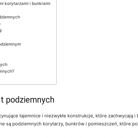
mi korytarzami i bunkrami
odziemnych
e
i
podziemnym
nych
emnych?
st podziemnych
scynujące tajemnice i niezwykłe konstrukcje, które zachwycają 
łne są podziemnych korytarzy, bunkrów i pomieszczeń, które poz