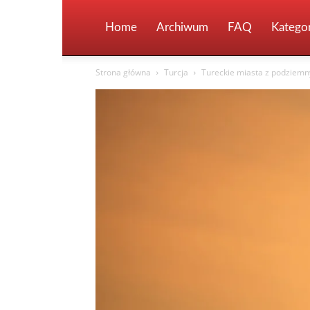
Home
Archiwum
FAQ
Kategor
Strona główna
Turcja
Tureckie miasta z podziemn