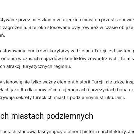
stywane przez mieszkańców tureckich miast na przestrzeni wi
h zagrożenia. Szeroko stosowane były również w czasie oblężeń
eń.
stosowania bunkrów i korytarzy w dziejach Turcji jest system 
onienia w czasach najazdów i konfliktów zewnętrznych. Te mis
ch atrakcji turystycznych regionu.
tanowią nie tylko ważny element historii Turcji, ale także insp
łach jako tło dla opowieści o tajemnicach i przeżyciach bohate
krywają sekrety tureckich miast z podziemnymi strukturami.
ich miastach podziemnych
iastach stanowią fascynujący element historii i architektury. J