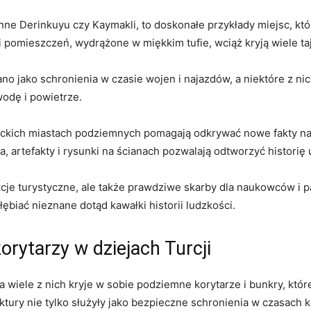
ynne Derinkuyu czy Kaymakli, to doskonałe przykłady miejsc, kt
 pomieszczeń, wydrążone w miękkim tufie, wciąż kryją wiele ta
 jako schronienia w czasie wojen i najazdów, a niektóre z nic
wodę i powietrze.
kich miastach podziemnych pomagają odkrywać nowe fakty na te
, artefakty i rysunki na ścianach pozwalają odtworzyć historię 
kcje turystyczne, ale także prawdziwe skarby dla naukowców i p
ębiać nieznane dotąd kawałki historii ludzkości.
rytarzy w dziejach Turcji
c, a wiele z nich kryje w sobie podziemne korytarze i bunkry, kt
ktury nie tylko służyły jako bezpieczne schronienia w czasach ko