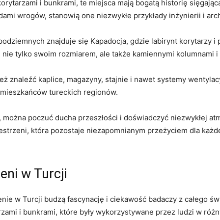
orytarzami i bunkrami, te miejsca mają bogatą historię sięgają
dami wrogów, stanowią one niezwykłe przykłady inżynierii i arc
odziemnych znajduje się Kapadocja, gdzie labirynt korytarzy i 
 nie tylko swoim rozmiarem, ale także kamiennymi kolumnami i
ż znaleźć kaplice, magazyny, stajnie i nawet systemy wentyla
mieszkańców tureckich regionów.
 można poczuć ducha przeszłości i doświadczyć niezwykłej atmo
zestrzeni, która pozostaje niezapomnianym przeżyciem dla każd
eni w Turcji
ie w Turcji budzą fascynację i ciekawość badaczy z całego świ
arzami i bunkrami, które były wykorzystywane przez ludzi w róż