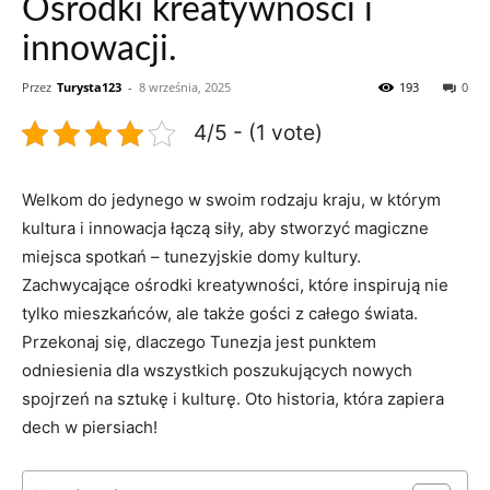
Ośrodki kreatywności i
innowacji.
Przez
Turysta123
-
8 września, 2025
193
0
4/5 - (1 vote)
Welkom do jedynego w swoim rodzaju kraju, w którym
kultura i innowacja łączą siły, aby stworzyć magiczne
miejsca⁣ spotkań – tunezyjskie domy kultury.
Zachwycające ośrodki kreatywności, które ‌inspirują‍ nie
tylko mieszkańców, ale także gości z całego świata.‌
Przekonaj się,⁣ dlaczego Tunezja⁢ jest punktem⁢
odniesienia dla wszystkich poszukujących nowych
spojrzeń ‍na sztukę i ⁤kulturę. Oto historia, która zapiera
dech w piersiach!