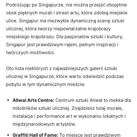
Podróżując po‍ Singapurze, nie można przejść obojętnie
obok pięknych ⁢murali i street artu, ⁤które zdobią miejskie
ulice. Singapur ma niezwykle dynamiczną scenę sztuki
ulicznej, która ‌tworzy⁤ niepowtarzalne krajobrazy
miejskiego ‍krajobrazu. Dla ⁢pasjonatów‌ sztuki i⁣ kultury,‌
Singapur jest⁢ prawdziwym rajem, pełnym inspiracji i
twórczych możliwości.
Oto lista‍ niektórych z najważniejszych galerii⁤ sztuki‍
ulicznej w⁤ Singapurze, ​które warto odwiedzić podczas‌
pobytu ⁢w⁣ tym dynamicznym mieście:
Aliwal Arts Centre:
‌Centrum ‍sztuki ⁢Aliwal ⁤to mekka⁤ dla
miłośników ‌sztuki ulicznej. Znajdziesz tutaj ⁤murale,
instalacje i performance art w​ wykonaniu lokalnych i
⁣międzynarodowych artystów.
Graffiti Hall‍ of Fame:
To miejsce jest⁢ prawdziwym