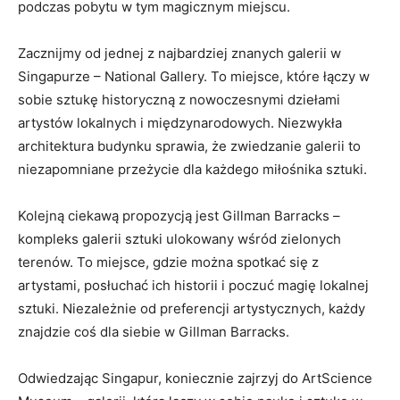
podczas pobytu w ​tym magicznym miejscu.
Zacznijmy od ‌jednej z najbardziej znanych⁣ galerii w
Singapurze​ – National Gallery. To miejsce, które łączy w
sobie ⁢sztukę⁢ historyczną z nowoczesnymi dziełami ​
artystów lokalnych⁣ i międzynarodowych. Niezwykła
architektura budynku sprawia, że zwiedzanie galerii⁣ to
niezapomniane przeżycie dla każdego‍ miłośnika ​sztuki.
Kolejną​ ciekawą ⁢propozycją jest Gillman Barracks –
kompleks galerii sztuki ⁢ulokowany wśród ⁢zielonych
terenów. To miejsce, gdzie ‌można ⁣spotkać ⁣się z
artystami, posłuchać ich historii i poczuć magię lokalnej
sztuki.⁢ Niezależnie od preferencji artystycznych, każdy
‍znajdzie coś dla siebie w⁣ Gillman Barracks.
Odwiedzając Singapur, koniecznie zajrzyj do ArtScience⁤