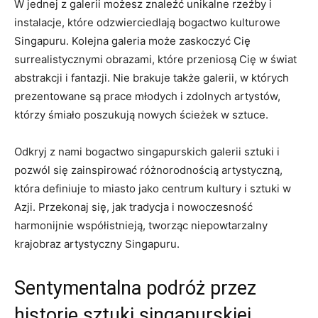
W jednej ⁣z galerii możesz znaleźć unikalne rzeźby ⁣i
instalacje, które odzwierciedlają bogactwo kulturowe
⁤Singapuru. Kolejna galeria ‌może zaskoczyć Cię
surrealistycznymi obrazami, które ⁤przeniosą Cię w świat
abstrakcji ⁢i‍ fantazji.‍ Nie brakuje także galerii, w których
prezentowane są prace młodych i zdolnych artystów,
którzy śmiało poszukują nowych⁢ ścieżek ⁤w sztuce.
Odkryj z nami⁣ bogactwo singapurskich galerii‌ sztuki​ i
pozwól się zainspirować różnorodnością artystyczną,
która‍ definiuje⁢ to miasto jako centrum kultury i sztuki w
Azji. Przekonaj się, jak tradycja i nowoczesność
⁣harmonijnie współistnieją, tworząc niepowtarzalny
krajobraz artystyczny Singapuru.
Sentymentalna⁣ podróż​ przez
⁤historię sztuki singapurskiej