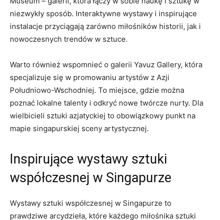
Museum – galerii, która⁣ łączy w sobie‌ naukę i sztukę w
niezwykły ⁢sposób. ⁢Interaktywne wystawy i inspirujące
‍instalacje⁤ przyciągają zarówno miłośników‌ historii, jak i
nowoczesnych ⁢trendów w sztuce.
Warto również wspomnieć ⁢o galerii ​Yavuz Gallery, która ​
specjalizuje ‍się w promowaniu artystów z Azji⁣
Południowo-Wschodniej. To miejsce, ⁣gdzie można
poznać lokalne talenty i⁢ odkryć nowe twórcze nurty.⁤ Dla
wielbicieli sztuki azjatyckiej to obowiązkowy punkt na⁣
mapie‌ singapurskiej ‍sceny ⁣artystycznej.
Inspirujące wystawy⁤ sztuki
współczesnej⁣ w Singapurze
Wystawy sztuki współczesnej w Singapurze to
prawdziwe arcydzieła,⁢ które ‍każdego ‌miłośnika⁢ sztuki