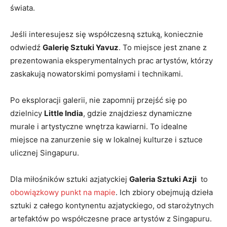
świata.
Jeśli interesujesz się współczesną sztuką, koniecznie‍
odwiedź
Galerię Sztuki Yavuz
. To miejsce jest znane‍ z
prezentowania⁤ eksperymentalnych prac artystów,⁢ którzy
zaskakują nowatorskimi pomysłami⁢ i technikami.
Po⁣ eksploracji galerii, nie​ zapomnij ⁤przejść się po
dzielnicy
Little India
, gdzie ‌znajdziesz dynamiczne
murale i artystyczne⁢ wnętrza kawiarni. To idealne
miejsce na zanurzenie⁢ się w lokalnej kulturze i⁢ sztuce
ulicznej Singapuru.
Dla miłośników⁢ sztuki azjatyckiej
Galeria Sztuki Azji
‍ to
obowiązkowy punkt na ⁤mapie
. Ich zbiory ⁤obejmują dzieła
sztuki z całego ‌kontynentu azjatyckiego, od starożytnych
artefaktów po współczesne​ prace artystów​ z Singapuru.