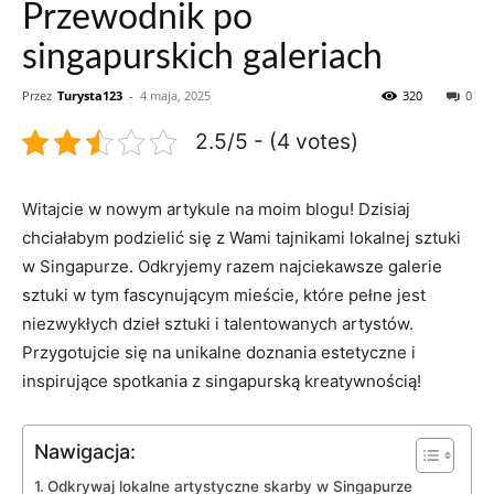
Przewodnik po
singapurskich galeriach
Przez
Turysta123
-
4 maja, 2025
320
0
2.5/5 - (4 votes)
Witajcie w⁢ nowym artykule na⁣ moim blogu! Dzisiaj
chciałabym podzielić ​się z Wami tajnikami lokalnej sztuki
w​ Singapurze. ‍Odkryjemy razem najciekawsze⁢ galerie
sztuki‍ w tym ‍fascynującym mieście, które⁢ pełne jest
niezwykłych dzieł sztuki i talentowanych⁤ artystów.
Przygotujcie się​ na unikalne doznania⁤ estetyczne i
inspirujące​ spotkania z singapurską kreatywnością!
Nawigacja:
Odkrywaj lokalne‌ artystyczne skarby ⁣w Singapurze