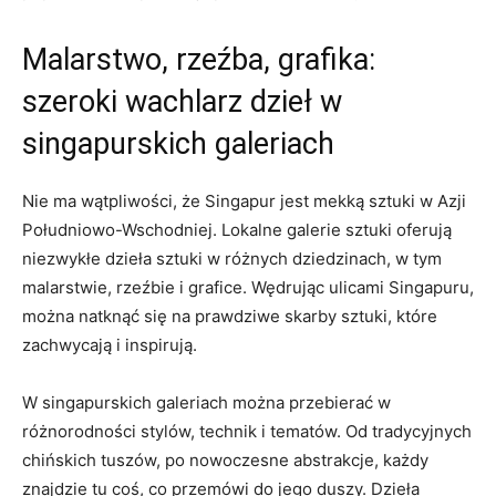
Malarstwo, rzeźba, grafika:
szeroki wachlarz dzieł‍ w
‍singapurskich⁢ galeriach
Nie ma wątpliwości, że Singapur jest mekką sztuki w Azji
Południowo-Wschodniej. Lokalne ⁣galerie sztuki⁤ oferują
niezwykłe ⁤dzieła sztuki w⁢ różnych ​dziedzinach, ‍w ‌tym
malarstwie, rzeźbie‌ i ​grafice. Wędrując‌ ulicami Singapuru,
⁢można natknąć ​się na prawdziwe skarby sztuki, które
zachwycają i⁣ inspirują.
W‍ singapurskich galeriach można ⁢przebierać​ w⁣
różnorodności stylów, technik i⁤ tematów. Od tradycyjnych
chińskich tuszów, po nowoczesne abstrakcje, każdy
znajdzie tu coś, co przemówi do​ jego duszy. ⁤Dzieła