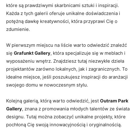
które są⁢ prawdziwymi skarbnicami sztuki i inspiracji.
Każda z tych galerii oferuje unikalne⁣ doświadczenia i
potężną‌ dawkę kreatywności, która przyprawi Cię⁢ o
zdumienie.
W pierwszym ​miejscu ⁢na liście warto odwiedzić znaleźć
się
Grafunkt Gallery
, która specjalizuje się w meblach i
wyposażeniu wnętrz. Znajdziesz ‌tutaj niezwykłe dzieła
projektantów zarówno lokalnych, jak⁤ i ⁣zagranicznych. To
idealne miejsce, jeśli poszukujesz inspiracji do aranżacji
swojego⁢ domu w ⁣nowoczesnym​ stylu.
Kolejną galerią, którą ⁣warto odwiedzić, jest
Outram Park
Gallery
, znana‍ z promowania młodych talentów ze świata
designu.​ Tutaj ⁢można zobaczyć ‌unikalne projekty, ⁤które
pochłoną Cię ⁣swoją ⁣innowacyjnością​ i⁢ oryginalnością.