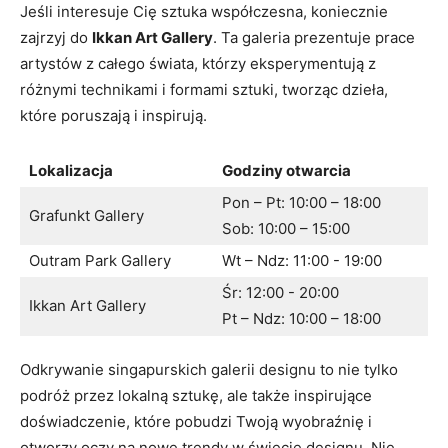
Jeśli interesuje Cię sztuka współczesna, ‍koniecznie
zajrzyj⁣ do
Ikkan⁣ Art Gallery
. Ta galeria ⁢prezentuje prace
artystów z całego⁢ świata, którzy ​eksperymentują z
‍różnymi technikami i formami sztuki, tworząc dzieła,
które poruszają‍ i inspirują.
Lokalizacja
Godziny otwarcia
Pon – Pt: ⁤10:00 – 18:00
Grafunkt Gallery
Sob: 10:00 – 15:00
Outram ⁣Park Gallery
Wt – Ndz: ​11:00 -⁢ 19:00
Śr: ⁢12:00 -⁢ 20:00
Ikkan Art Gallery
Pt⁣ – Ndz: 10:00 – 18:00
Odkrywanie singapurskich galerii ⁣designu to nie tylko
podróż przez lokalną sztukę, ⁤ale także inspirujące
doświadczenie,‍ które pobudzi Twoją wyobraźnię i⁤
otworzy oczy na nowe trendy w świecie designu. Nie ​