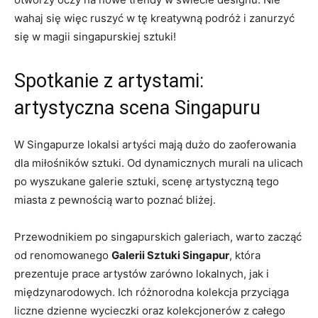
wahaj ⁤się więc ruszyć‍ w ‍tę kreatywną podróż i ⁣zanurzyć
się w ⁢magii singapurskiej sztuki!
Spotkanie⁢ z ​artystami:
artystyczna ⁢scena​ Singapuru
W Singapurze lokalsi⁣ artyści mają ‌dużo do zaoferowania
dla miłośników sztuki. Od dynamicznych murali ‍na ⁢ulicach
po wyszukane⁢ galerie sztuki, scenę artystyczną tego
⁤miasta z pewnością warto poznać bliżej.
Przewodnikiem po​ singapurskich galeriach, warto zacząć
‍od renomowanego
Galerii ⁤Sztuki Singapur
, która
prezentuje prace artystów zarówno lokalnych,​ jak‌ i
międzynarodowych. ‌Ich różnorodna⁣ kolekcja przyciąga
liczne⁢ dzienne wycieczki oraz kolekcjonerów ⁤z ⁢całego⁢