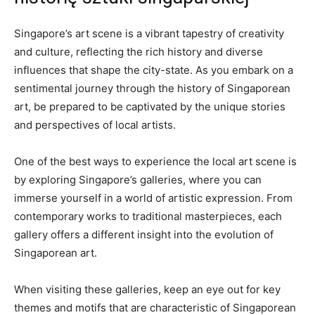
Singapore’s art ⁤scene‍ is a vibrant tapestry of creativity‍
and culture, ⁣reflecting the rich​ history and⁢ diverse
influences ⁢that shape ⁢the city-state. As you embark on⁤ a
⁢sentimental journey through the history of Singaporean‍
art, be prepared to‍ be captivated by the ⁢unique stories
⁢and perspectives of local ⁢artists.
One of the best​ ways to ​experience the local art scene ‌is
by ‌exploring Singapore’s galleries, where you⁢ can
immerse yourself in ⁣a world of artistic expression. From‍
contemporary works to traditional masterpieces, each ​
gallery offers a different insight into the evolution of
Singaporean art.
When visiting these galleries, keep an eye out for key⁤
themes and motifs that⁤ are characteristic of ⁢Singaporean