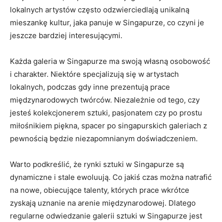
lokalnych artystów często odzwierciedlają unikalną
mieszankę kultur, jaka panuje w Singapurze, co czyni je
jeszcze bardziej interesującymi.
Każda galeria‌ w Singapurze ma swoją własną osobowość
i⁣ charakter. Niektóre specjalizują się ⁤w artystach
lokalnych, podczas gdy⁢ inne prezentują‌ prace⁣
międzynarodowych twórców. Niezależnie od tego, czy
jesteś kolekcjonerem ‌sztuki, ‌pasjonatem czy po prostu ​
miłośnikiem piękna, ⁣spacer po singapurskich galeriach z
pewnością ​będzie niezapomnianym doświadczeniem.
Warto podkreślić, że‌ rynki sztuki w Singapurze są⁢
dynamiczne ​i stale⁣ ewoluują. Co jakiś czas można natrafić
na nowe,‍ obiecujące talenty, ‌których prace wkrótce
zyskają uznanie na arenie międzynarodowej. Dlatego
regularne odwiedzanie galerii ⁤sztuki‌ w Singapurze jest