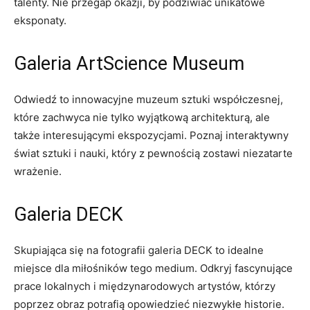
talenty. Nie ‍przegap⁣ okazji,⁢ by podziwiać ⁤unikatowe
eksponaty.
Galeria ArtScience Museum
Odwiedź⁤ to innowacyjne muzeum ⁤sztuki współczesnej,
‍które zachwyca ⁢nie⁣ tylko ⁤wyjątkową architekturą,⁤ ale
także interesującymi ekspozycjami. Poznaj interaktywny
świat sztuki⁤ i nauki, który z pewnością zostawi ​niezatarte
wrażenie.
Galeria DECK
Skupiająca się na fotografii galeria⁣ DECK to idealne
miejsce‌ dla miłośników tego medium. Odkryj fascynujące⁣
prace ⁢lokalnych i międzynarodowych artystów, którzy
poprzez obraz potrafią opowiedzieć niezwykłe historie.