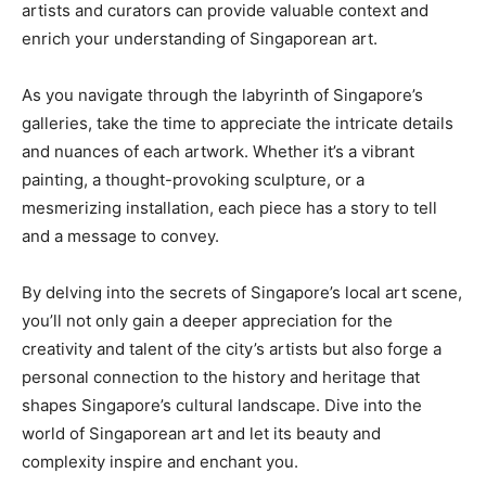
artists and curators can provide valuable ⁢context ⁤and​
enrich your⁣ understanding of Singaporean art.
As you navigate through ‌the labyrinth of Singapore’s
galleries, take the time⁣ to appreciate the intricate details
and nuances of each artwork. Whether‌ it’s‍ a vibrant
painting, ​a thought-provoking sculpture, or ⁣a
mesmerizing installation,⁣ each ‍piece ‍has a story to tell
and a message to ‍convey.
By⁤ delving into the secrets of Singapore’s⁣ local art scene,
‍you’ll not only⁤ gain a ⁤deeper appreciation for the⁤
creativity and talent of the ⁢city’s artists but also ⁤forge a
personal connection to the history⁢ and ‌heritage⁢ that ​
shapes Singapore’s cultural landscape. Dive into the
world of Singaporean art⁢ and let‌ its beauty and⁤
complexity inspire and enchant you.