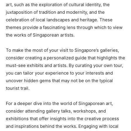
art,⁤ such as the ⁤exploration of cultural⁢ identity,‍ the
juxtaposition ‍of tradition and modernity, and the
celebration ​of local landscapes and heritage. These‌
themes provide a ⁢fascinating ⁢lens through‍ which to view
the works of Singaporean artists.
To make ‍the most of ⁣your​ visit⁣ to Singapore’s galleries,
consider creating a personalized⁣ guide that ​highlights ​the
must-see exhibits and artists. By curating ⁤your own tour,
you can‍ tailor⁤ your experience‍ to your interests and
uncover hidden ⁤gems that may not⁢ be on the typical
tourist ⁢trail.
For a ⁢deeper dive ​into the world of Singaporean art,
consider attending gallery talks, workshops, and
exhibitions that ​offer insights into the creative process
and inspirations behind the works. Engaging with local