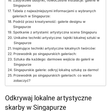
Zabytkowe budynki,​ nowoczesne instalacje: galerie w
Singapurze
Tabela⁣ z najważniejszymi informacjami o wybranych
galeriach ⁤w Singapurze:
Podróż przez kreatywność:‍ galerie designu w‌
Singapurze
Spotkanie⁢ z ​artystami: artystyczna ⁢scena​ Singapuru
Unikalne techniki artystyczne:⁢ tajniki lokalnej sztuki ⁤w
Singapurze
Inspirujące techniki‌ artystyczne lokalnych⁢ twórców:
Przewodnik po singapurskich galeriach:
Sztuka dla każdego: darmowe wejścia‍ do galerii w
Singapurze
Singapurskie galerie: odkryj⁢ lokalną sztukę za‍ darmo!
Przewodnik po singapurskich galeriach: co warto
⁣zobaczyć?
Odkrywaj lokalne‌ artystyczne
skarby ⁣w Singapurze