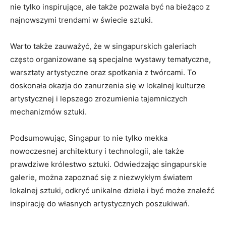
nie tylko inspirujące, ale⁤ także pozwala być na‍ bieżąco z‍
najnowszymi‌ trendami ⁤w świecie sztuki.
Warto także zauważyć, że w singapurskich galeriach
często organizowane są specjalne wystawy tematyczne,
warsztaty artystyczne oraz spotkania⁤ z twórcami.​ To
doskonała okazja do zanurzenia⁤ się w lokalnej kulturze
artystycznej i lepszego zrozumienia tajemniczych
mechanizmów sztuki.
Podsumowując, Singapur to‍ nie⁤ tylko mekka⁢
nowoczesnej architektury i technologii,​ ale ⁤także
prawdziwe królestwo‌ sztuki.​ Odwiedzając singapurskie
galerie, ​można zapoznać​ się ⁣z niezwykłym światem
⁢lokalnej sztuki, odkryć⁣ unikalne dzieła i być‍ może ‌znaleźć
inspirację do własnych artystycznych poszukiwań.