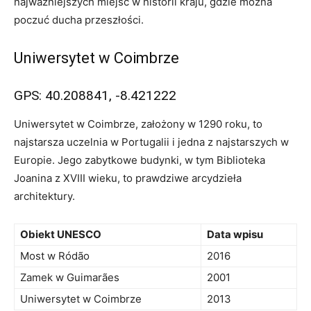
najważniejszych miejsc w historii kraju, gdzie można
poczuć ducha przeszłości.
Uniwersytet w Coimbrze
GPS: 40.208841, -8.421222
Uniwersytet⁢ w‌ Coimbrze, założony w 1290 roku, to
najstarsza uczelnia w Portugalii i jedna z najstarszych‍ w
Europie. Jego zabytkowe budynki, w tym Biblioteka
Joanina z XVIII wieku,​ to prawdziwe arcydzieła
architektury.
Obiekt UNESCO
Data wpisu
Most w Ródão
2016
Zamek w Guimarães
2001
Uniwersytet w Coimbrze
2013