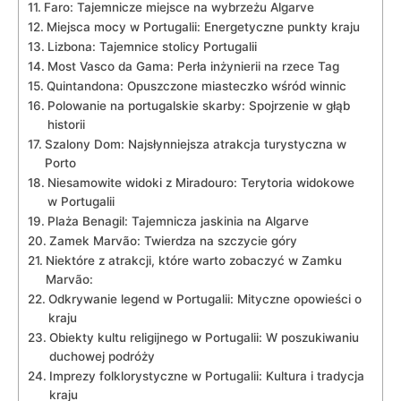
Faro: Tajemnicze miejsce na wybrzeżu Algarve
Miejsca mocy w Portugalii: Energetyczne punkty kraju
Lizbona: Tajemnice​ stolicy Portugalii
Most Vasco da Gama: ⁢Perła inżynierii na rzece⁢ Tag
Quintandona: Opuszczone miasteczko wśród winnic
Polowanie ⁣na portugalskie skarby: Spojrzenie w głąb
historii
Szalony Dom: Najsłynniejsza atrakcja turystyczna w
Porto
Niesamowite⁣ widoki z Miradouro: Terytoria widokowe
w Portugalii
Plaża Benagil:⁤ Tajemnicza ‌jaskinia na Algarve
Zamek Marvão: Twierdza na szczycie góry
Niektóre z atrakcji, które warto zobaczyć⁤ w Zamku
Marvão:
Odkrywanie legend​ w‌ Portugalii: Mityczne opowieści o
​kraju
Obiekty kultu religijnego w Portugalii: W ⁢poszukiwaniu
duchowej podróży
Imprezy⁢ folklorystyczne w‍ Portugalii:​ Kultura i tradycja
kraju