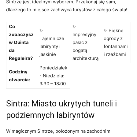
Sintrze jest idealnym wyborem. ⁤Przekonaj się sam,
dlaczego to miejsce zachwyca turystów z całego świata!
Co
✨
✨
✨ Piękne
zobaczysz
Impresyjny
Tajemnicze
ogrody z
w Quinta
pałac‌ z
labirynty i
fontannami
da
bogatą
jaskinie
i rzeźbami
Regaleira?
⁣architekturą
Poniedziałek
Godziny
-‌ Niedziela:
otwarcia:
9:30 – ‌18:00
Sintra: Miasto ukrytych tuneli i
podziemnych labiryntów
W magicznym Sintrze,⁣ położonym na zachodnim