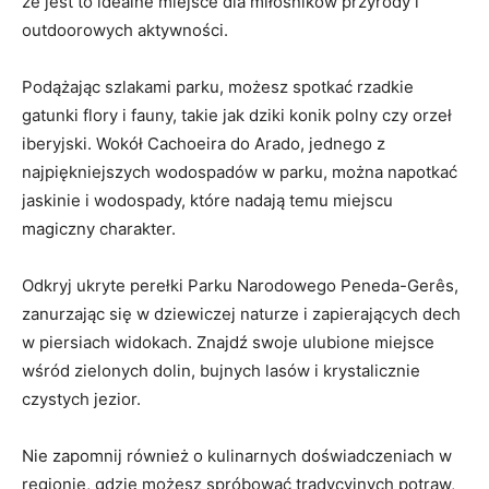
że jest to idealne miejsce dla miłośników przyrody i
outdoorowych aktywności.
Podążając szlakami parku, możesz spotkać rzadkie
gatunki flory i ‌fauny, takie jak dziki konik polny czy orzeł‌
iberyjski. Wokół Cachoeira do Arado, jednego z
najpiękniejszych wodospadów ​w parku, można ⁢napotkać
jaskinie i wodospady, które nadają temu miejscu
magiczny charakter.
Odkryj ​ukryte perełki Parku Narodowego Peneda-Gerês,
zanurzając się w dziewiczej naturze i zapierających dech
w piersiach widokach. Znajdź swoje ulubione miejsce
wśród​ zielonych dolin, bujnych lasów i krystalicznie
czystych jezior.
Nie zapomnij również o kulinarnych doświadczeniach w
regionie, ⁤gdzie⁣ możesz spróbować tradycyjnych potraw,