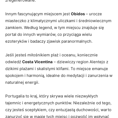
zregenerowane.
Innym fascynującym miejscem jest
Obidos
– urocze
miasteczko z klimatycznymi uliczkami i średniowiecznym
zamkiem. Według legend, w tym miejscu znajduje się
portal do innych wymiarów, co‌ przyciąga wielu
ezoteryków i badaczy ‍zjawisk paranormalnych.
Jeśli jesteś miłośnikiem plaż i oceanu, koniecznie
odwiedź
Costa Vicentina
– dziewiczy region Alentejo z
dzikimi plażami i skalistymi klifami. To‌ miejsce emanuje
spokojem i⁤ harmonią, idealne do medytacji i zanurzenia w
naturalnej energii.
Portugalia to kraj, który skrywa wiele niezwykłych
tajemnic i ⁢energetycznych ⁢punktów. Niezależnie od tego,
czy jesteś sceptykiem, czy ⁣entuzjastą duchowości, ​warto
zanurzyć się w magię tych miejsc i pozwolić ⁣im wpłynąć