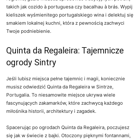
takich jak‍ cozido à portuguesa czy bacalhau à brás. Wypij
kieliszek wyśmienitego portugalskiego wina i⁤ delektuj się
smakiem‌ lokalnej kuchni, która z⁣ pewnością zachwyci
Twoje podniebienie.
Quinta da‍ Regaleira: Tajemnicze
ogrody Sintry
Jeśli lubisz miejsca pełne tajemnic i magii, koniecznie
musisz odwiedzić Quinta da Regaleira w Sintrze,
Portugalia. To niesamowite miejsce ukrywa wiele
fascynujących zakamarków, które zachwycą⁢ każdego
miłośnika historii, architektury i zagadek.
Spacerując ‍po ogrodach Quinta da Regaleira, poczujesz
‍się ⁢jak⁣ w świecie ⁣z bajki. Otoczony pięknymi fontannami,