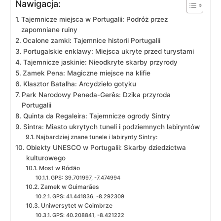
Nawigacja:
Tajemnicze miejsca w Portugalii: Podróż przez
zapomniane‍ ruiny
Ocalone zamki:‍ Tajemnice historii‌ Portugalii
Portugalskie enklawy: Miejsca ukryte przed turystami
Tajemnicze jaskinie: Nieodkryte skarby przyrody
Zamek Pena: Magiczne miejsce na klifie
Klasztor Batalha: Arcydzieło gotyku
Park Narodowy Peneda-Gerês: Dzika⁢ przyroda ​
Portugalii
Quinta da‍ Regaleira: Tajemnicze ogrody Sintry
Sintra: Miasto ukrytych tuneli i podziemnych labiryntów
Najbardziej znane tunele i labirynty Sintry:
Obiekty UNESCO w Portugalii: Skarby dziedzictwa
kulturowego
Most w Ródão
GPS: 39.701997, -7.474994
Zamek w⁢ Guimarães
GPS: 41.441836, -8.292309
Uniwersytet w Coimbrze
GPS: 40.208841, -8.421222