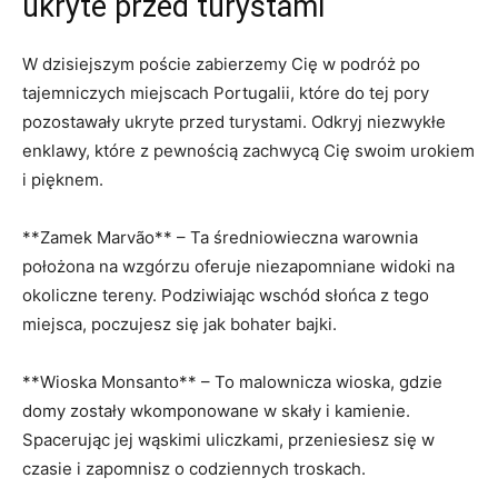
ukryte przed turystami
W ​dzisiejszym poście ⁤zabierzemy Cię w podróż po
tajemniczych miejscach Portugalii, które do tej pory
pozostawały ukryte przed ⁣turystami. Odkryj ⁤niezwykłe
enklawy, które ⁢z pewnością zachwycą⁣ Cię swoim urokiem
i pięknem.
**Zamek Marvão**⁢ – Ta⁣ średniowieczna warownia
⁣położona na wzgórzu oferuje niezapomniane widoki na
okoliczne tereny. Podziwiając wschód słońca z tego
miejsca, poczujesz się jak bohater bajki.
**Wioska Monsanto** – To malownicza wioska, gdzie
domy zostały wkomponowane ​w skały i kamienie.
Spacerując jej wąskimi uliczkami, przeniesiesz⁤ się w
czasie i zapomnisz o codziennych troskach.