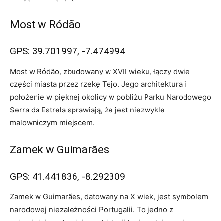
Most w Ródão
GPS: 39.701997, -7.474994
Most w Ródão, zbudowany w XVII wieku, łączy dwie
części miasta przez rzekę Tejo. Jego architektura​ i
położenie w pięknej okolicy w pobliżu Parku Narodowego
Serra da Estrela sprawiają, że jest niezwykle
⁤malowniczym miejscem.
Zamek w⁢ Guimarães
GPS: 41.441836, -8.292309
Zamek w Guimarães, datowany na X wiek, jest symbolem
narodowej niezależności Portugalii. To jedno z