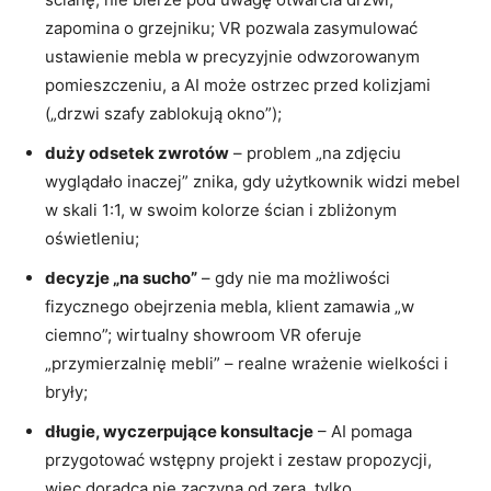
zapomina o grzejniku; VR pozwala zasymulować
ustawienie mebla w precyzyjnie odwzorowanym
pomieszczeniu, a AI może ostrzec przed kolizjami
(„drzwi szafy zablokują okno”);
duży odsetek zwrotów
– problem „na zdjęciu
wyglądało inaczej” znika, gdy użytkownik widzi mebel
w skali 1:1, w swoim kolorze ścian i zbliżonym
oświetleniu;
decyzje „na sucho”
– gdy nie ma możliwości
fizycznego obejrzenia mebla, klient zamawia „w
ciemno”; wirtualny showroom VR oferuje
„przymierzalnię mebli” – realne wrażenie wielkości i
bryły;
długie, wyczerpujące konsultacje
– AI pomaga
przygotować wstępny projekt i zestaw propozycji,
więc doradca nie zaczyna od zera, tylko