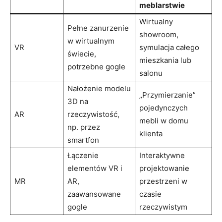
meblarstwie
Wirtualny
Pełne zanurzenie
showroom,
w wirtualnym
VR
symulacja całego
świecie,
mieszkania lub
potrzebne gogle
salonu
Nałożenie modelu
„Przymierzanie”
3D na
pojedynczych
AR
rzeczywistość,
mebli w domu
np. przez
klienta
smartfon
Łączenie
Interaktywne
elementów VR i
projektowanie
MR
AR,
przestrzeni w
zaawansowane
czasie
gogle
rzeczywistym