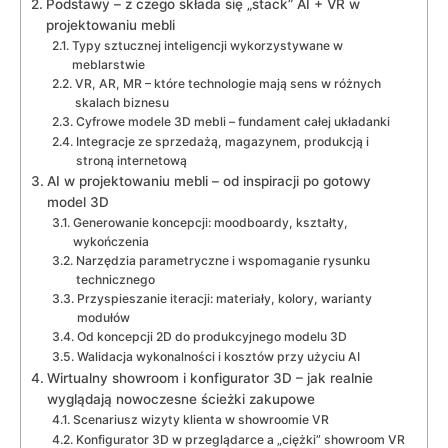
Podstawy – z czego składa się „stack” AI + VR w
projektowaniu mebli
Typy sztucznej inteligencji wykorzystywane w
meblarstwie
VR, AR, MR – które technologie mają sens w różnych
skalach biznesu
Cyfrowe modele 3D mebli – fundament całej układanki
Integracje ze sprzedażą, magazynem, produkcją i
stroną internetową
AI w projektowaniu mebli – od inspiracji po gotowy
model 3D
Generowanie koncepcji: moodboardy, kształty,
wykończenia
Narzędzia parametryczne i wspomaganie rysunku
technicznego
Przyspieszanie iteracji: materiały, kolory, warianty
modułów
Od koncepcji 2D do produkcyjnego modelu 3D
Walidacja wykonalności i kosztów przy użyciu AI
Wirtualny showroom i konfigurator 3D – jak realnie
wyglądają nowoczesne ścieżki zakupowe
Scenariusz wizyty klienta w showroomie VR
Konfigurator 3D w przeglądarce a „ciężki” showroom VR