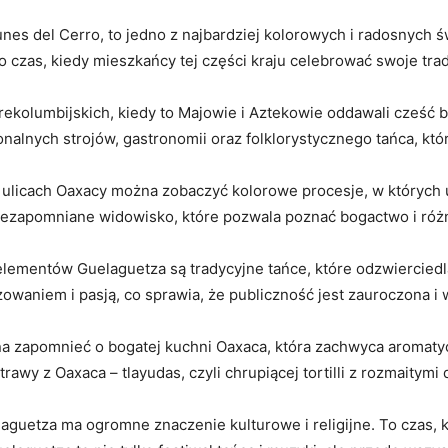
Lunes del Cerro, to jedno z najbardziej⁤ kolorowych i radosnyc
 to czas, kiedy mieszkańcy tej części kraju celebrować swoje trad
 prekolumbijskich, kiedy to Majowie i Aztekowie ⁣oddawali cześć
nalnych strojów,‌ gastronomii oraz folklorystycznego tańca, ⁤któr
licach Oaxacy można⁣ zobaczyć kolorowe procesje, w ‍których 
 niezapomniane widowisko, które​ pozwala‍ poznać bogactwo i ró
lementów Guelaguetza są tradycyjne tańce, które odzwierciedlaj
iem i pasją, ⁣co sprawia, że publiczność ​jest zauroczona ⁣i
a⁤ zapomnieć o bogatej kuchni Oaxaca, która⁢ zachwyca aromat
awy z ‌Oaxaca‌ – tlayudas, czyli chrupiącej tortilli z rozmaitymi
uetza⁢ ma ogromne‍ znaczenie kulturowe i religijne. To czas, k