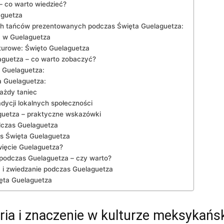
– co warto wiedzieć?
aguetza
ych tańców prezentowanych podczas ​Święta Guelaguetza:
a w Guelaguetza
turowe: Święto Guelaguetza
aguetza – co warto‌ zobaczyć?
a Guelaguetza:
 Guelaguetza:
każdy taniec
dycji lokalnych społeczności
uetza‍ – praktyczne wskazówki
czas⁣ Guelaguetza
⁢ Święta‍ Guelaguetza
ięcie‍ Guelaguetza?
podczas Guelaguetza – czy warto?
c i zwiedzanie podczas Guelaguetza
ięta Guelaguetza
ria i znaczenie w kulturze meksykańsk