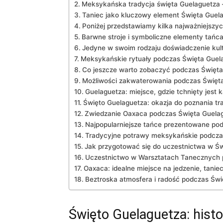
Meksykańska tradycja święta Guelaguetza 
Taniec jako kluczowy element ‌Święta Guel
Poniżej przedstawiamy kilka najważniejsz
Barwne ‌stroje i symboliczne elementy tańc
Jedyne ⁢w swoim rodzaju doświadczenie kul
Meksykańskie rytuały⁢ podczas Święta Guel
Co jeszcze warto‍ zobaczyć podczas ⁢Święt
Możliwości zakwaterowania podczas Święta
Guelaguetza: miejsce, gdzie tchnięty jest 
Święto Guelaguetza: okazja do poznania tra
Zwiedzanie Oaxaca podczas Święta Guelag
Najpopularniejsze tańce prezentowane pod
Tradycyjne potrawy meksykańskie podczas
Jak przygotować się do uczestnictwa w⁣ Św
Uczestnictwo w Warsztatach Tanecznych 
Oaxaca: idealne miejsce na jedzenie, tanie
Beztroska atmosfera i radość podczas ⁣Św
Święto Guelaguetza: histo