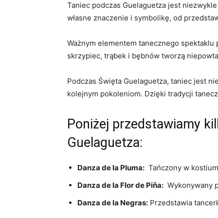
Taniec podczas Guelaguetza jest niezwykle 
własne znaczenie i symbolikę, od przedstaw
Ważnym elementem tanecznego spektaklu po
skrzypiec, trąbek i bębnów tworzą niepowtar
Podczas Święta Guelaguetza, taniec jest ni
kolejnym pokoleniom. Dzięki tradycji tanec
Poniżej przedstawiamy ki
Guelaguetza:
Danza ​de la Pluma:
⁢ Tańczony w kostium
Danza‌ de la Flor de ‍Piña:
‍ Wykonywany pr
Danza de la‍ Negras:
‌Przedstawia tancerk