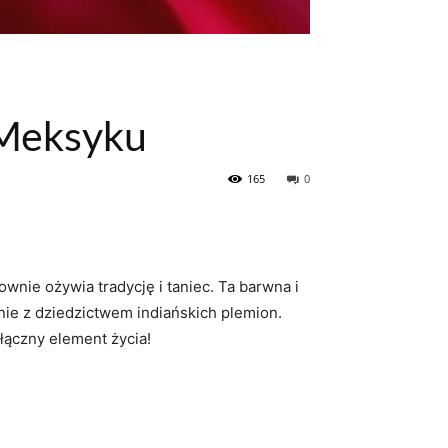
 Meksyku
165
0
nie ożywia tradycję i taniec. Ta barwna⁢ i
anie z dziedzictwem indiańskich plemion.
dłączny element życia!