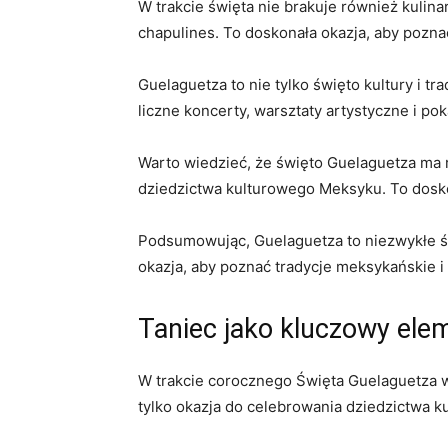
W trakcie święta nie brakuje również kulin
⁣chapulines. To doskonała okazja, aby pozn
Guelaguetza to nie tylko święto kultury i tr
liczne⁢ koncerty, warsztaty artystyczne i⁢ po
Warto‌ wiedzieć, że święto Guelaguetza ma
dziedzictwa kulturowego Meksyku. To ⁤dosko
Podsumowując, Guelaguetza to niezwykłe św
okazja, aby poznać ‍tradycje meksykańskie ⁢
Taniec jako kluczowy ele
W trakcie corocznego Święta Guelaguetza w m
tylko​ okazja do celebrowania dziedzictwa k