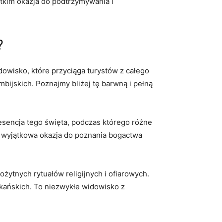
stkim ‍okazja do podtrzymywania i
?
idowisko, które przyciąga turystów z całego
bijskich. Poznajmy​ bliżej tę barwną i pełną
esencja tego‍ święta, podczas którego różne‍
 To wyjątkowa okazja do poznania bogactwa
żytnych rytuałów religijnych i ofiarowych.
kańskich. To niezwykłe‌ widowisko z‍