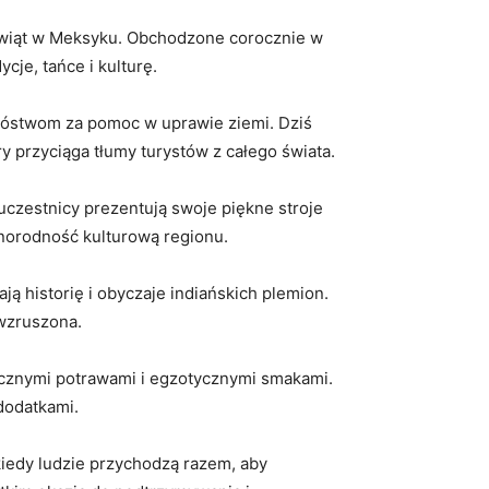
h świąt w Meksyku. Obchodzone corocznie w
ycje, tańce i kulturę.
 bóstwom za pomoc w ‍uprawie ziemi. Dziś‍
y przyciąga tłumy ⁢turystów z całego⁤ świata.
uczestnicy prezentują swoje piękne stroje
żnorodność kulturową regionu.
ą historię i obyczaje indiańskich plemion.
 wzruszona.
ycznymi potrawami i egzotycznymi smakami.
 dodatkami.
iedy ludzie przychodzą razem, aby⁢