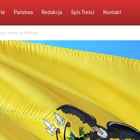
ie
Państwa
Redakcja
Spis Treści
Kontakt
cja i taniec w Meksyku