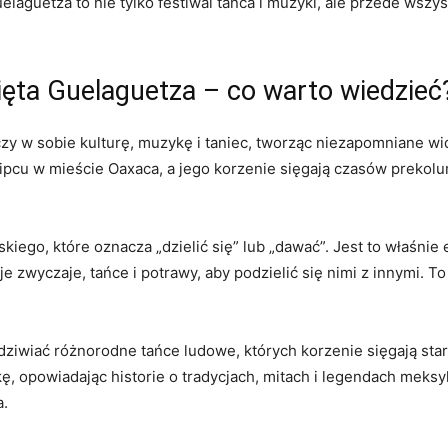
laguetza‍ to nie tylko festiwal tańca i muzyki, ale przede wszy
ęta Guelaguetza – co warto wiedzieć
łączy w sobie kulturę, muzykę i taniec, tworząc niezapomniane w
 lipcu w mieście Oaxaca, a jego korzenie sięgają czasów prekolum
ego, ⁣które oznacza „dzielić się” lub „dawać”. Jest to właśnie 
zwyczaje, tańce i ‍potrawy, aby⁣ podzielić⁢ się ⁢nimi z innymi.
iwiać różnorodne tańce ludowe, których korzenie sięgają staro
ę, opowiadając historie o tradycjach, mitach i‌ legendach meksy
a.