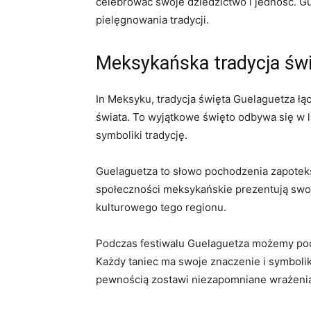
celebrować swoje dziedzictwo i jedność. Gue
pielęgnowania tradycji.
Meksykańska tradycja świ
In Meksyku, tradycja⁣ święta ‍Guelaguetza ​
świata.‍ To wyjątkowe⁤ święto⁤ odbywa się w
symboliki tradycję.
Guelaguetza to słowo pochodzenia zapotekski
społeczności meksykańskie prezentują swoje 
kulturowego tego regionu.
Podczas festiwalu Guelaguetza możemy ⁤podz
Każdy taniec ma swoje⁣ znaczenie i symbolik
pewnością zostawi niezapomniane wrażeni