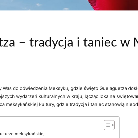
za – tradycja i taniec w
y Was do odwiedzenia​ Meksyku, gdzie ⁤święto Guelaguetza dosłow
ejszych⁢ wydarzeń kulturalnych w kraju, łącząc lokalne świętow
a meksykańskiej kultury, gdzie ‌tradycja i taniec⁤ stanowią‍ nieo
kulturze meksykańskiej