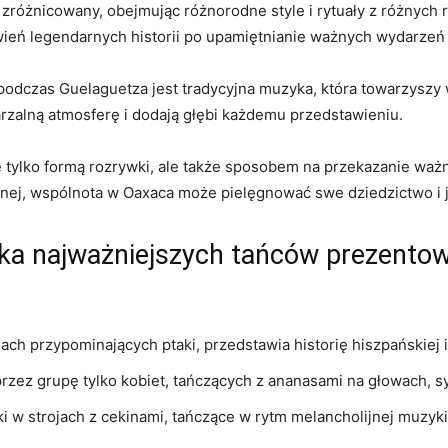
zróżnicowany, ​obejmując różnorodne style i rytuały ⁤z różnyc
ień legendarnych historii ​po upamiętnianie ważnych wydarzeń
dczas Guelaguetza jest tradycyjna muzyka, ⁢która ⁣towarzyszy
zalną‍ atmosferę i dodają⁣ głębi każdemu przedstawieniu.
e tylko formą​ rozrywki, ale także sposobem na przekazanie wa
znej, wspólnota w Oaxaca może pielęgnować swe dziedzictwo i ‌j
lka najważniejszych tańców prezento
ach przypominających ptaki, przedstawia historię hiszpańskiej 
zez grupę tylko kobiet, tańczących z ananasami na głowach, sy
i w strojach⁢ z cekinami, tańczące ⁢w rytm melancholijnej muzyki,