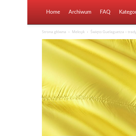
Home
Archiwum
FAQ
Kategor
Strona główna
Meksyk
Święto Guelaguetza – trady