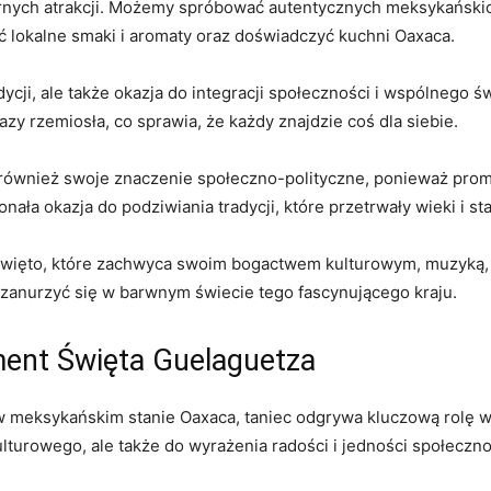
arnych atrakcji. Możemy spróbować autentycznych meksykańskich
ać lokalne smaki i aromaty oraz doświadczyć kuchni Oaxaca.
adycji, ale także okazja do integracji społeczności i wspólnego
kazy rzemiosła, co sprawia, że każdy znajdzie coś dla siebie.
 również swoje znaczenie społeczno-polityczne, ponieważ pro
nała okazja do podziwiania tradycji, które przetrwały wieki i 
ięto, które zachwyca‍ swoim bogactwem kulturowym, ‌muzyką, ta
i zanurzyć się w barwnym świecie tego fascynującego kraju.
ment ‌Święta Guelaguetza
eksykańskim stanie‌ Oaxaca,‌ taniec odgrywa⁤ kluczową rolę w tej
ulturowego, ale także do wyrażenia radości i jedności społeczno