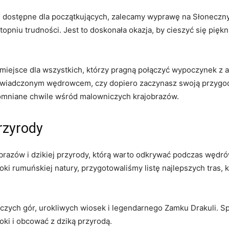
iej⁣ dostępne‌ dla początkujących, zalecamy wyprawę na⁤ Słoneczny
topniu trudności. Jest to doskonała okazja, by cieszyć się ​pięk
miejsce dla wszystkich, którzy ​pragną połączyć wypoczynek z ak
oświadczonym wędrowcem, czy dopiero zaczynasz swoją​ przygodę
pomniane chwile ​wśród malowniczych krajobrazów.
przyrody
razów i dzikiej przyrody, którą warto odkrywać podczas wędrówe
ki rumuńskiej natury, przygotowaliśmy listę najlepszych‍ tras, 
niczych gór, ⁣urokliwych wiosek i legendarnego Zamku Drakuli. S
oki i obcować z dziką⁢ przyrodą.