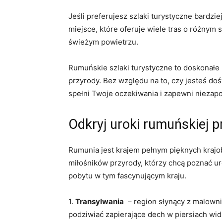
Jeśli preferujesz‍ szlaki⁤ turystyczne bardz
miejsce, które oferuje wiele tras o różnym s
świeżym powietrzu.
Rumuńskie szlaki turystyczne to doskonałe⁤ 
przyrody. Bez ⁢względu na to, czy jesteś d
spełni Twoje​ oczekiwania i zapewni nieza
Odkryj uroki rumuńskiej ​
Rumunia jest krajem pełnym pięknych krajob
miłośników przyrody, którzy chcą poznać uro
⁣pobytu‍ w tym fascynującym kraju.
1.
Transylwania
⁤ – region⁣ słynący z malow
podziwiać⁤ zapierające dech ​w piersiach wid