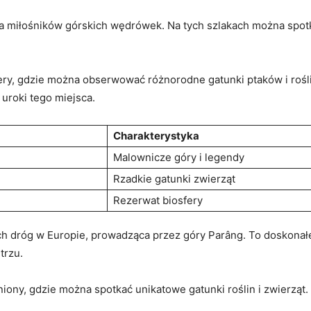
la​ miłośników górskich wędrówek. Na tych szlakach można spotka
ry, gdzie ‍można‌ obserwować różnorodne gatunki ptaków ‍i rośl
 uroki tego miejsca.
Charakterystyka
Malownicze góry ⁣i legendy
Rzadkie gatunki zwierząt
Rezerwat ⁢biosfery
ch dróg ⁣w Europie, prowadząca przez góry Parâng.‌ To doskona
trzu.
iony, gdzie można ‌spotkać unikatowe gatunki roślin i zwierząt.