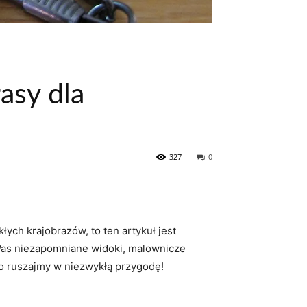
asy dla
327
0
łych ⁢krajobrazów, to ten artykuł jest
 Was niezapomniane widoki, malownicze
To ruszajmy‌ w niezwykłą ⁤przygodę!