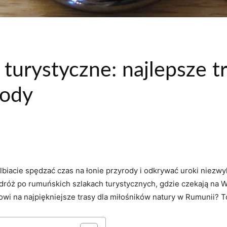
turystyczne: najlepsze tr
rody
elbiacie spędzać czas na łonie przyrody i⁤ odkrywać⁤ uroki⁣ niezwyk
dróż⁤ po rumuńskich szlakach turystycznych, gdzie ⁤czekają na
towi ‌na najpiękniejsze trasy dla miłośników natury w⁣ Rumunii? 