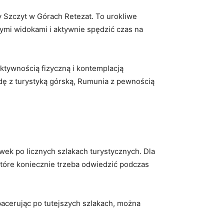
 Szczyt ⁣w Górach ⁢Retezat. ‍To urokliwe
nymi widokami i aktywnie spędzić czas na‌
tywnością fizyczną i⁣ kontemplacją​
 z ‍turystyką⁤ górską, Rumunia z pewnością
k po licznych ​szlakach ‌turystycznych. Dla
które koniecznie trzeba‍ odwiedzić podczas
pacerując po tutejszych szlakach, ​można