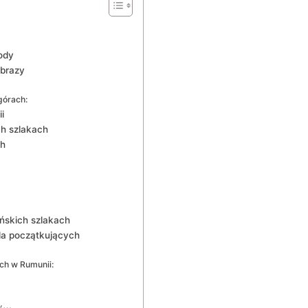
ody
obrazy
górach:
i
h szlakach
ch
skich ​szlakach
dla początkujących
ych w Rumunii: