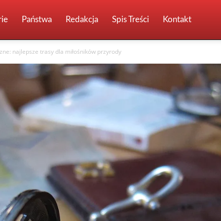
ie
Państwa
Redakcja
Spis Treści
Kontakt
zne: najlepsze trasy dla miłośników przyrody