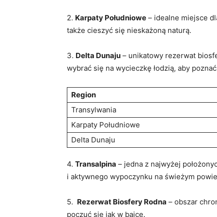
2.
Karpaty ⁢Południowe
– idealne miejsce ⁤d
także cieszyć się nieskażoną naturą.
3.
Delta Dunaju
– unikatowy rezerwat biosfe
wybrać się ⁣na wycieczkę łodzią, ​aby poznać
Region
Transylwania
Karpaty Południowe
Delta Dunaju
4.
Transalpina
– jedna z najwyżej ‍położony
i aktywnego wypoczynku na⁤ świeżym powie
5. ⁣
Rezerwat Biosfery Rodna
– obszar chron
poczuć⁤ się jak w bajce.