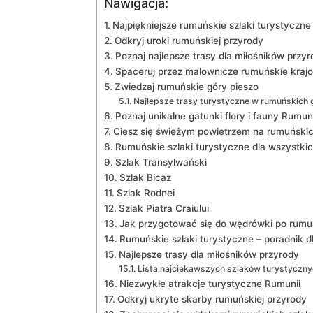
Nawigacja:
Najpiękniejsze rumuńskie szlaki turystyczne
Odkryj uroki rumuńskiej ​przyrody
Poznaj najlepsze trasy dla miłośników przyr
Spaceruj przez malownicze rumuńskie kraj
Zwiedzaj rumuńskie góry pieszo
Najlepsze trasy turystyczne ‌w rumuńskich ‌
Poznaj unikalne gatunki ​flory i​ fauny Rumuni
Ciesz się świeżym powietrzem na rumuńskic
Rumuńskie szlaki turystyczne dla wszystki
Szlak Transylwański
Szlak Bicaz
Szlak Rodnei
Szlak Piatra ‌Craiului
Jak przygotować się do wędrówki po rumuń
Rumuńskie szlaki ‍turystyczne⁣ – ‌poradnik 
Najlepsze trasy dla​ miłośników⁤ przyrody
Lista najciekawszych‌ szlaków ⁤turystyczn
Niezwykłe atrakcje turystyczne ‌Rumunii
Odkryj ukryte skarby ⁢rumuńskiej przyrody