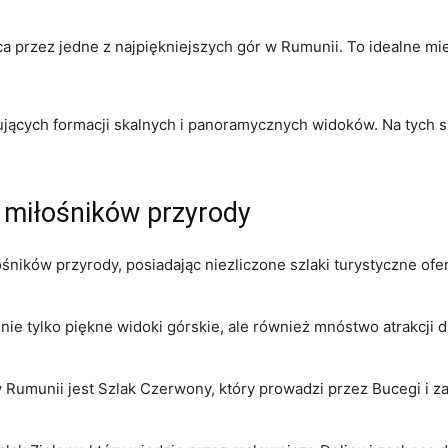
ca przez jedne z najpiękniejszych gór w Rumunii. To idealne miejs
onujących formacji skalnych i panoramycznych ⁣widoków. Na tych
a miłośników przyrody
ników przyrody,‍ posiadając​ niezliczone szlaki turystyczne ofe
 nie tylko piękne widoki górskie,⁢ ale⁤ również⁢ mnóstwo atrakc
 Rumunii jest Szlak Czerwony, który prowadzi przez Bucegi i z