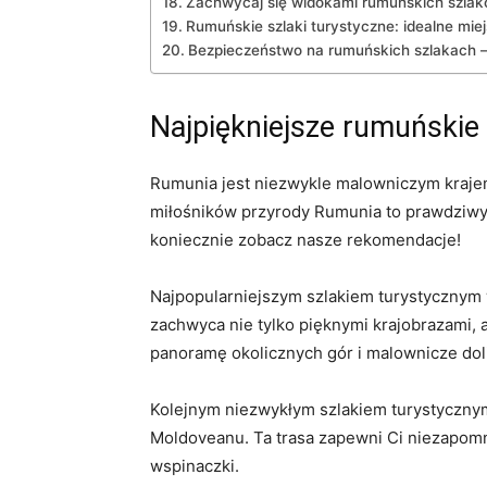
Zachwycaj się widokami rumuńskich szla
Rumuńskie szlaki turystyczne: idealne ​mi
Bezpieczeństwo na rumuńskich szlakach –
Najpiękniejsze rumuńskie 
Rumunia jest niezwykle malowniczym krajem, k
‍miłośników przyrody Rumunia to prawdziwy r
koniecznie zobacz nasze ⁣rekomendacje!
Najpopularniejszym szlakiem turystycznym 
zachwyca nie tylko pięknymi krajobrazami, a
panoramę okolicznych gór i malownicze dol
Kolejnym niezwykłym szlakiem turystycznym j
Moldoveanu. Ta trasa zapewni​ Ci niezapomn
wspinaczki.