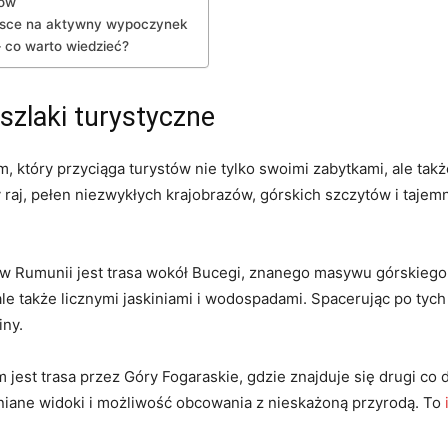
ków
ejsce na ⁤aktywny wypoczynek
 co warto wiedzieć?
szlaki turystyczne
tóry przyciąga​ turystów nie tylko ‌swoimi zabytkami, ale⁤ takż
aj, ‌pełen niezwykłych krajobrazów, górskich szczytów i tajemn
‍w Rumunii jest trasa wokół Bucegi, ​znanego masywu górskiego
le także licznymi jaskiniami i wodospadami.‌ Spacerując po⁢ tyc
iny.
est ⁢trasa przez Góry Fogaraskie, gdzie znajduje się ​drugi co 
iane widoki i możliwość ⁤obcowania z ⁤nieskażoną przyrodą. To⁢