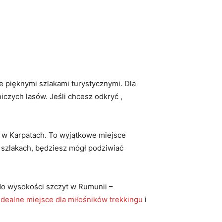
e pięknymi szlakami ⁣turystycznymi. ⁤Dla
iczych lasów. Jeśli chcesz odkryć ,
 w‌ Karpatach. To wyjątkowe miejsce
h szlakach,⁤ będziesz mógł podziwiać
⁤do wysokości szczyt ⁢w Rumunii –
idealne miejsce dla miłośników trekkingu
i