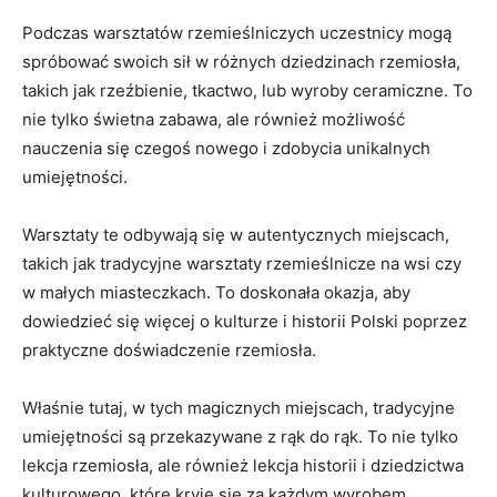
Podczas warsztatów rzemieślniczych uczestnicy mogą
spróbować swoich sił w różnych dziedzinach​ rzemiosła,
takich jak ​rzeźbienie, tkactwo, lub wyroby ⁢ceramiczne. To
nie tylko świetna zabawa, ale również możliwość
nauczenia się czegoś nowego i zdobycia unikalnych
umiejętności.
Warsztaty te odbywają się w autentycznych miejscach,
takich jak tradycyjne warsztaty rzemieślnicze na wsi czy
w małych miasteczkach. To doskonała okazja, aby
dowiedzieć‍ się więcej o kulturze i historii⁢ Polski poprzez
praktyczne doświadczenie rzemiosła.
Właśnie tutaj, w ⁣tych ⁢magicznych ​miejscach, tradycyjne
umiejętności są przekazywane⁤ z rąk do rąk.‌ To nie tylko⁢
lekcja rzemiosła, ale⁤ również‍ lekcja historii‍ i dziedzictwa
kulturowego,⁢ które ⁣kryje się za każdym wyrobem.