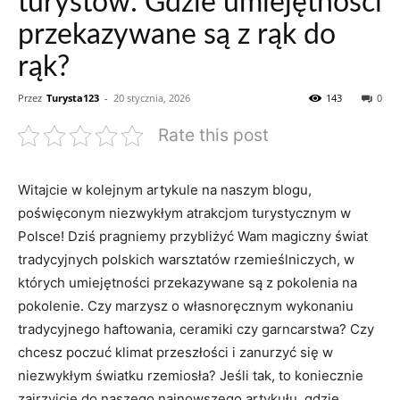
turystów: Gdzie umiejętności
przekazywane są z rąk do
rąk?
Przez
Turysta123
-
20 stycznia, 2026
143
0
Rate this post
Witajcie w kolejnym artykule na naszym blogu,
poświęconym niezwykłym atrakcjom turystycznym w
Polsce! Dziś pragniemy przybliżyć ⁢Wam magiczny świat
tradycyjnych‌ polskich warsztatów rzemieślniczych, ‌w
których umiejętności przekazywane są z pokolenia‍ na
pokolenie. Czy marzysz o własnoręcznym ‌wykonaniu
tradycyjnego haftowania, ceramiki czy garncarstwa? Czy
chcesz poczuć klimat przeszłości ‌i zanurzyć się w
niezwykłym światku rzemiosła?‌ Jeśli tak, to koniecznie
zajrzyjcie do naszego najnowszego artykułu,⁣ gdzie