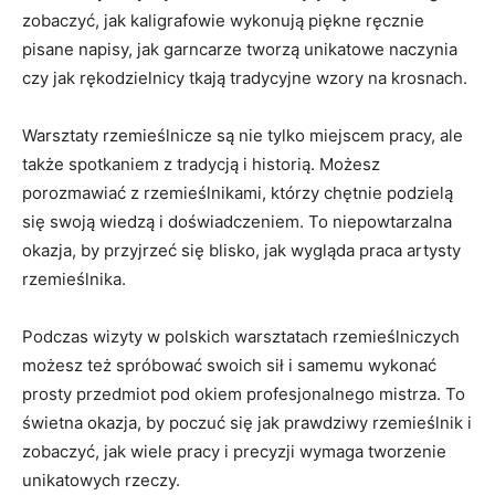
zobaczyć, jak kaligrafowie wykonują piękne ręcznie
pisane ⁢napisy,‌ jak ⁤garncarze tworzą unikatowe naczynia⁤
czy jak​ rękodzielnicy tkają tradycyjne wzory na ‍krosnach.
Warsztaty rzemieślnicze są nie tylko miejscem pracy, ale
także spotkaniem z tradycją i historią. Możesz
porozmawiać z rzemieślnikami, którzy chętnie podzielą
się swoją wiedzą i doświadczeniem. To niepowtarzalna
okazja, by przyjrzeć się blisko, jak wygląda praca artysty
rzemieślnika.
Podczas wizyty⁣ w polskich warsztatach rzemieślniczych
możesz też spróbować swoich sił⁤ i​ samemu wykonać
prosty przedmiot pod ‌okiem profesjonalnego mistrza. ​To
świetna okazja, by poczuć się jak prawdziwy rzemieślnik i
zobaczyć, ⁢jak⁢ wiele pracy i precyzji ‌wymaga tworzenie
unikatowych rzeczy.