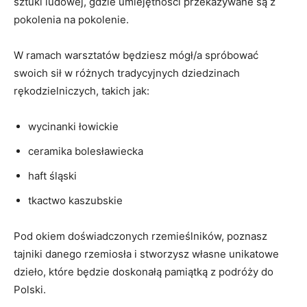
sztuki ludowej,‌ gdzie umiejętności przekazywane ⁢są z
pokolenia na pokolenie.
W ramach warsztatów będziesz mógł/a‌ spróbować
swoich sił w różnych tradycyjnych dziedzinach
⁤rękodzielniczych,⁤ takich jak:
wycinanki łowickie
ceramika bolesławiecka
haft śląski
tkactwo kaszubskie
Pod‌ okiem doświadczonych rzemieślników, poznasz
tajniki ⁤danego⁢ rzemiosła i stworzysz własne unikatowe
dzieło, które będzie ‍doskonałą pamiątką z podróży do
Polski.