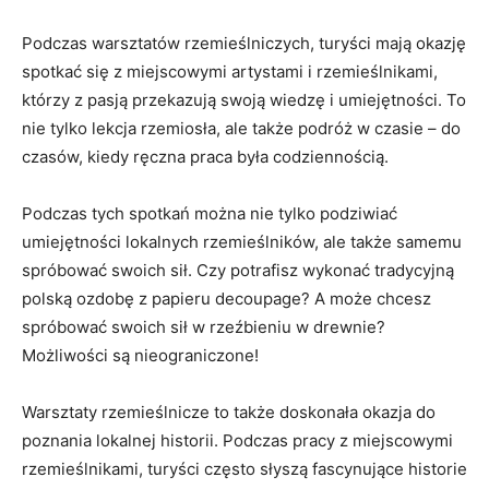
Podczas warsztatów rzemieślniczych, turyści mają⁢ okazję
spotkać się ‍z miejscowymi artystami i ⁤rzemieślnikami,
którzy z ⁣pasją przekazują swoją wiedzę i umiejętności.‌ To
nie‍ tylko ‍lekcja rzemiosła, ale także podróż w czasie⁤ – do
czasów, kiedy‌ ręczna⁣ praca była codziennością.
Podczas tych spotkań⁤ można nie tylko podziwiać
umiejętności lokalnych rzemieślników, ale także samemu
spróbować swoich sił. Czy potrafisz wykonać tradycyjną⁣
polską ozdobę⁢ z ⁢papieru decoupage? ‌A może chcesz
spróbować swoich sił w rzeźbieniu ⁣w drewnie?
Możliwości są nieograniczone!
Warsztaty rzemieślnicze to także ⁣doskonała okazja do
poznania lokalnej historii. Podczas⁢ pracy z miejscowymi⁤
rzemieślnikami, turyści często słyszą fascynujące historie