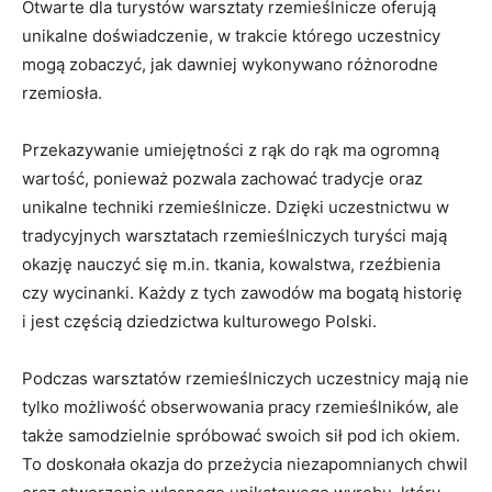
Otwarte​ dla turystów warsztaty rzemieślnicze​ oferują
unikalne​ doświadczenie, w trakcie którego uczestnicy
mogą zobaczyć, jak dawniej wykonywano różnorodne
⁣rzemiosła.
Przekazywanie umiejętności z⁤ rąk do⁣ rąk ma ogromną
wartość, ponieważ⁤ pozwala zachować tradycje oraz
unikalne techniki ⁢rzemieślnicze. Dzięki uczestnictwu w
tradycyjnych warsztatach rzemieślniczych turyści​ mają
okazję nauczyć się m.in. tkania, kowalstwa, rzeźbienia
czy wycinanki. Każdy z ‌tych zawodów ma bogatą historię
i jest częścią dziedzictwa kulturowego Polski.
Podczas​ warsztatów rzemieślniczych uczestnicy mają ⁤nie
tylko możliwość obserwowania pracy rzemieślników, ale
‌także⁣ samodzielnie spróbować swoich sił ⁤pod ich okiem.​
To doskonała‌ okazja⁣ do przeżycia niezapomnianych ⁤chwil