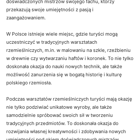
doświadczonych mistrzów swojego fachu, ⁤którzy
przekazują swoje umiejętności z pasją i
zaangażowaniem.
W‍ Polsce ⁤istnieje wiele miejsc, gdzie turyści mogą
⁢uczestniczyć w ⁢tradycyjnych warsztatach
rzemieślniczych, m.in. w malowaniu na szkle, rzeźbieniu
w drewnie czy‌ wytwarzaniu ⁢haftów i koronek. To nie tylko
doskonała okazja do nauki nowych technik, ale ‌także
możliwość ‌zanurzenia się w bogatą historię​ i ‌kulturę
polskiego rzemiosła.
Podczas warsztatów rzemieślniczych turyści mają okazję
nie tylko podziwiać unikatowe wyroby, ale także
‍samodzielnie spróbować ‌swoich sił w tworzeniu
tradycyjnych przedmiotów. To doskonała okazja do‌
rozwijania własnej kreatywności i zdobywania nowych
umiejętności pod okiem doświadczonych mistrzów.