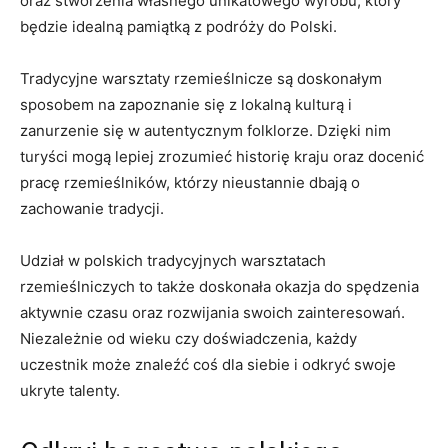
oraz stworzenia własnego‍ unikatowego⁣ wyrobu, który
będzie idealną pamiątką ​z podróży do Polski.
Tradycyjne warsztaty rzemieślnicze są doskonałym
sposobem na zapoznanie⁣ się z ⁣lokalną kulturą i
⁤zanurzenie się ⁤w autentycznym folklorze. Dzięki nim
turyści mogą lepiej ⁤zrozumieć historię kraju oraz docenić
pracę rzemieślników, którzy nieustannie dbają o
zachowanie tradycji.
Udział w polskich ⁣tradycyjnych warsztatach
rzemieślniczych to także ⁢doskonała‌ okazja do spędzenia
aktywnie czasu​ oraz rozwijania swoich zainteresowań.
Niezależnie‍ od wieku czy doświadczenia, każdy
uczestnik może znaleźć coś dla siebie i odkryć swoje⁢
ukryte talenty.