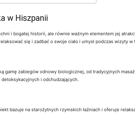
a w Hiszpanii
hni​ i ​bogatej‌ historii, ale równie ważnym elementem ‌jej ‍atrak
relaksować się i zadbać o swoje ciało‌ i umysł ⁢podczas wizyty w
ką gamę zabiegów odnowy ‌biologicznej, od tradycyjnych masaż
⁣detoksykacyjnych i odchudzających.
biekt bazuje na starożytnych rzymskich łaźniach i ​oferuje⁢ rela