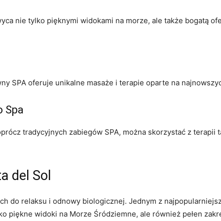
a nie tylko pięknymi widokami na morze, ‍ale⁢ także bogatą of
y SPA oferuje unikalne masaże i terapie oparte na najnowszyc
o Spa
 oprócz tradycyjnych zabiegów‌ SPA, można skorzystać z terapii
ta del Sol
nych do relaksu i odnowy biologicznej. Jednym z ⁢najpopularniejs
tylko piękne widoki na Morze Śródziemne, ale również pełen zakr