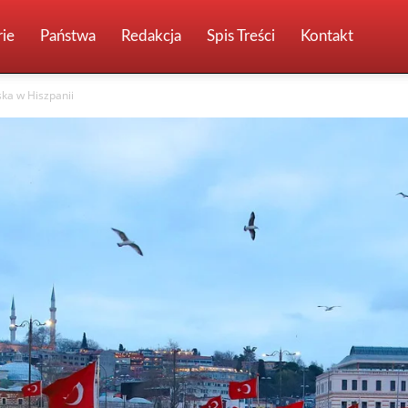
ie
Państwa
Redakcja
Spis Treści
Kontakt
ska w Hiszpanii