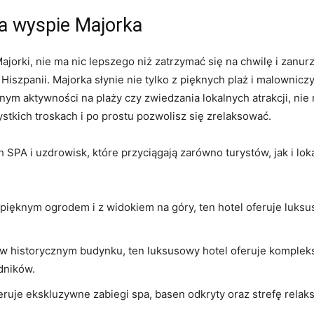
a wyspie Majorka
orki, nie ma nic lepszego niż ‍zatrzymać się ⁣na chwilę i zanur
iszpanii. Majorka słynie nie tylko z pięknych⁤ plaż i malownicz
ełnym aktywności na‌ plaży czy⁤ zwiedzania lokalnych atrakcji, ni
tkich troskach i po ​prostu pozwolisz się zrelaksować.
PA i uzdrowisk, które przyciągają zarówno turystów, jak i loka
⁣ pięknym ogrodem i z widokiem na góry, ten hotel oferuje luksus
y w historycznym budynku, ten luksusowy⁣ hotel oferuje kompl
adników.
eruje‌ ekskluzywne zabiegi spa, basen odkryty oraz strefę rela