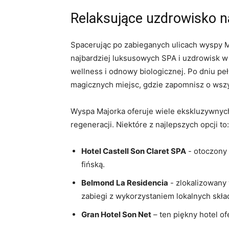
Relaksujące uzdrowisko n
Spacerując po ⁤zabieganych ulicach wyspy Maj
najbardziej luksusowych SPA i uzdrowisk w H
‍wellness​ i odnowy biologicznej. Po dniu⁤ p
magicznych miejsc, gdzie zapomnisz o wszys
Wyspa Majorka oferuje wiele ekskluzywnych S
regeneracji.⁤ Niektóre z najlepszych opcji to:
Hotel Castell Son Claret SPA
-‍ otoczony
fińską.
Belmond La Residencia
⁣- zlokalizowan
zabiegi ⁤z ⁤wykorzystaniem⁣ lokalnych skł
Gran Hotel Son Net
– ten piękny hotel of