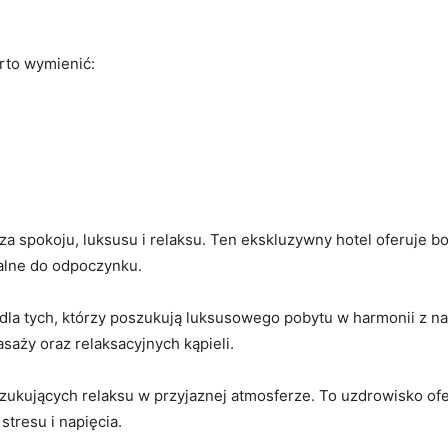
rto wymienić:
aza spokoju,‌ luksusu i relaksu. Ten ekskluzywny hotel oferuje 
ealne do odpoczynku.
e ‌dla tych, którzy poszukują ‌luksusowego pobytu w harmonii z n
aży oraz relaksacyjnych kąpieli.
szukujących relaksu w przyjaznej atmosferze. To uzdrowisko of
stresu i napięcia.