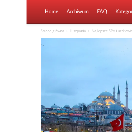
Home
Archiwum
FAQ
Kategor
Strona główna
Hiszpania
Najlepsze SPA i uzdrowi