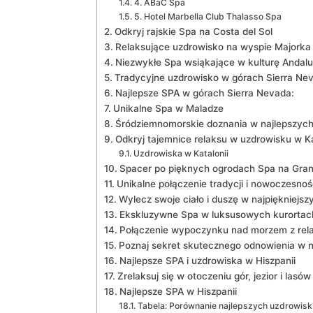
4. ABaC Spa
5. Hotel Marbella Club Thalasso Spa
Odkryj rajskie Spa ​na⁣ Costa del Sol
Relaksujące uzdrowisko na wyspie Majorka
Niezwykłe Spa wsiąkające ‌w kulturę Andaluz
Tradycyjne uzdrowisko w górach Sierra Ne
Najlepsze SPA w górach Sierra⁢ Nevada:
Unikalne Spa w Maladze
Śródziemnomorskie doznania w ‌najlepszych
Odkryj tajemnice relaksu w uzdrowisku w Ka
Uzdrowiska w Katalonii
Spacer po pięknych ogrodach Spa na Gran
Unikalne połączenie tradycji i nowoczesnoś
Wylecz swoje ciało i duszę w ⁢najpiękniejs
Ekskluzywne‍ Spa⁢ w luksusowych kurorta
Połączenie wypoczynku nad morzem z rela
Poznaj sekret skutecznego odnowienia ‍w n
Najlepsze SPA i uzdrowiska w Hiszpanii
Zrelaksuj się w otoczeniu ⁣gór, jezior i las
Najlepsze SPA⁤ w ‍Hiszpanii
Tabela: Porównanie ‌najlepszych uzdrowisk