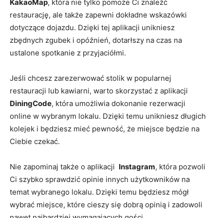
KakaoMap
, która nie tylko pomoże Ci znaleźć
restaurację, ale także zapewni dokładne⁤ wskazówki
dotyczące ⁣dojazdu.⁢ Dzięki⁣ tej aplikacji unikniesz
zbędnych zgubek i opóźnień, ​dotarłszy na ⁤czas na
ustalone spotkanie z ⁣przyjaciółmi.
Jeśli ⁣chcesz​ zarezerwować‌ stolik w popularnej
restauracji lub kawiarni, warto skorzystać z aplikacji
DiningCode
, ⁤która⁤ umożliwia dokonanie rezerwacji
‍online w ⁤wybranym⁢ lokalu. Dzięki ​temu ⁤unikniesz długich
kolejek ‌i będziesz mieć pewność, ⁤że‍ miejsce będzie ‍na
Ciebie czekać.
Nie zapominaj także o ‍aplikacji ‌
Instagram
, która pozwoli
⁤Ci szybko​ sprawdzić opinie innych użytkowników ‌na
temat wybranego lokalu. ‌Dzięki temu‌ będziesz mógł⁢
wybrać miejsce, które ‍cieszy się dobrą opinią⁤ i zadowoli
nawet najbardziej wymagających gości.