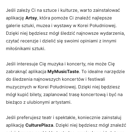
Jeśli ‍zależy​ Ci ​na sztuce i ⁢kulturze, warto‍ zainstalować⁣
aplikację
Artsy
,⁤ która⁣ pomoże Ci znaleźć najlepsze​
galerie ‍sztuki, muzea i wystawy w Korei⁤ Południowej.
Dzięki ⁢niej ⁢będziesz ‌mógł⁤ śledzić najnowsze wydarzenia, ​
czytać recenzje i dzielić się swoimi opiniami z innymi
‌miłośnikami sztuki.
Jeśli interesuje ‌Cię ​muzyka i koncerty, nie może Cię
zabraknąć‍ aplikacja
MyMusicTaste
. ​To idealne ⁤narzędzie
do śledzenia⁢ najnowszych​ koncertów i festiwali⁤
muzycznych w Korei⁢ Południowej. Dzięki⁤ niej będziesz‌
mógł ‍kupić bilety, zaplanować trasę koncertową ⁢i być na
bieżąco z ‍ulubionymi artystami.
Jeśli preferujesz teatr i spektakle, koniecznie zainstaluj
⁤aplikację
CulturePlaza
. Dzięki niej⁢ będziesz mógł znaleźć