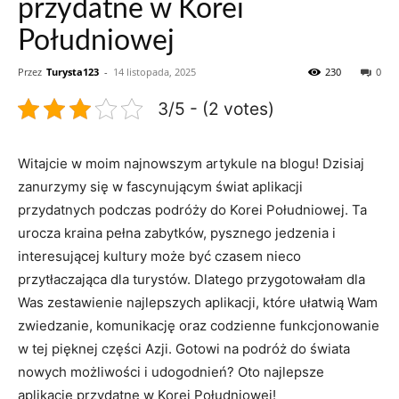
przydatne w Korei
Południowej
Przez
Turysta123
-
14 listopada, 2025
230
0
3/5 - (2 votes)
Witajcie w moim najnowszym‍ artykule na blogu! ⁤Dzisiaj
⁤zanurzymy się​ w ⁤fascynującym świat aplikacji
przydatnych podczas ⁢podróży do Korei Południowej.‍ Ta
urocza⁢ kraina pełna ⁣zabytków, pysznego jedzenia i
interesującej kultury ⁣może być czasem⁣ nieco
przytłaczająca dla turystów. ​Dlatego przygotowałam‌ dla‌
Was zestawienie najlepszych aplikacji, które ułatwią⁤ Wam
zwiedzanie, ⁢komunikację oraz codzienne funkcjonowanie
w⁢ tej pięknej części ‌Azji.‌ Gotowi na podróż do świata
nowych możliwości i udogodnień? Oto najlepsze
aplikacje przydatne w Korei⁣ Południowej!