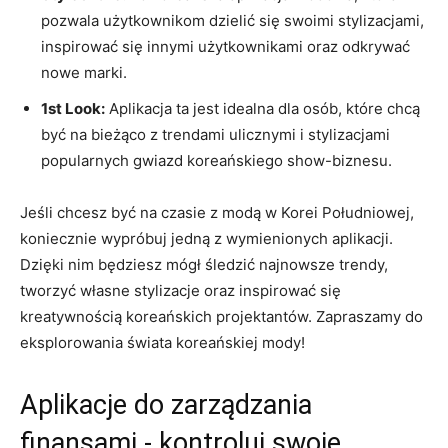
pozwala użytkownikom dzielić⁣ się swoimi‌ stylizacjami,​
inspirować się innymi użytkownikami oraz odkrywać
⁤nowe marki.
1st‍ Look:
Aplikacja ‌ta jest⁣ idealna‍ dla⁤ osób, które chcą
być⁣ na bieżąco z trendami ulicznymi i​ stylizacjami
popularnych ⁤gwiazd ⁤koreańskiego⁤ show-biznesu.
Jeśli chcesz‍ być na czasie z⁣ modą w Korei Południowej,
koniecznie wypróbuj jedną z wymienionych aplikacji.⁢
Dzięki nim ‍będziesz ⁢mógł śledzić najnowsze ⁤trendy,
tworzyć ⁣własne⁢ stylizacje oraz inspirować się
⁣kreatywnością⁣ koreańskich ​projektantów. Zapraszamy do
eksplorowania świata koreańskiej mody!
Aplikacje ‍do⁢ zarządzania
finansami -⁣ kontroluj ⁢swoje‍