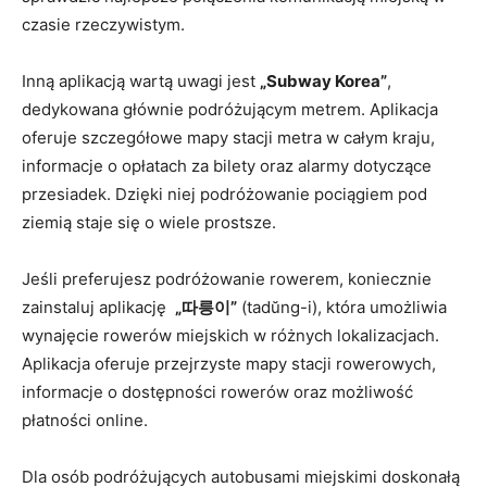
czasie⁣ rzeczywistym.
Inną aplikacją​ wartą uwagi jest
„Subway Korea”
,
dedykowana ​głównie‌ podróżującym metrem. Aplikacja
‍oferuje ​szczegółowe ⁤mapy⁣ stacji metra w całym kraju,
informacje o ‍opłatach za bilety ​oraz⁤ alarmy dotyczące
przesiadek. Dzięki niej podróżowanie‍ pociągiem‌ pod
ziemią staje ⁣się o wiele prostsze.
Jeśli preferujesz podróżowanie rowerem,⁤ koniecznie
zainstaluj aplikację ⁢
„따릉이”
⁤(tadŭng-i), która umożliwia
wynajęcie rowerów miejskich w różnych lokalizacjach.
Aplikacja⁣ oferuje przejrzyste mapy stacji rowerowych,
informacje o dostępności⁣ rowerów oraz możliwość
płatności online.
Dla osób podróżujących autobusami ​miejskimi ⁤doskonałą‌