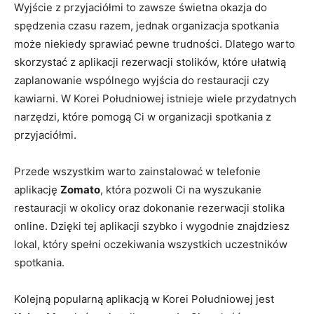
Wyjście z ‌przyjaciółmi‌ to zawsze⁤ świetna okazja ⁣do
spędzenia czasu razem, jednak organizacja spotkania
może​ niekiedy sprawiać pewne ‌trudności. Dlatego⁢ warto
‌skorzystać z ⁤aplikacji rezerwacji stolików, które ułatwią
zaplanowanie wspólnego⁣ wyjścia do restauracji ⁢czy
kawiarni. W Korei Południowej istnieje wiele przydatnych
narzędzi,‌ które ⁣pomogą Ci w organizacji spotkania z
⁣przyjaciółmi.
Przede wszystkim warto ‌zainstalować w telefonie
⁢aplikację
Zomato
, która ⁢pozwoli​ Ci na wyszukanie
restauracji‍ w ⁤okolicy oraz⁣ dokonanie rezerwacji stolika
‌online.‍ Dzięki tej‍ aplikacji szybko i⁤ wygodnie znajdziesz
lokal, który spełni ‍oczekiwania wszystkich‍ uczestników
spotkania.
Kolejną popularną aplikacją⁢ w Korei ‌Południowej jest