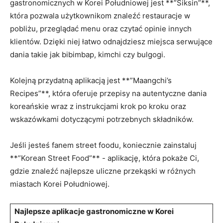
gastronomicznych w ​Korei ⁤Południowej jest **”Siksin”**,
która pozwala użytkownikom znaleźć restauracje w
pobliżu, przeglądać ​menu ⁤oraz czytać opinie⁤ innych
klientów. Dzięki niej łatwo odnajdziesz miejsca ​serwujące
dania takie jak bibimbap, kimchi czy bulgogi.
Kolejną ​przydatną aplikacją jest ​**”Maangchi’s
Recipes”**, która⁢ oferuje przepisy na autentyczne dania‌
koreańskie ⁣wraz z instrukcjami ⁢krok po kroku​ oraz
wskazówkami ⁤dotyczącymi ⁤potrzebnych składników.
Jeśli​ jesteś fanem street foodu, koniecznie zainstaluj‍
**”Korean ​Street‍ Food”** ‌- aplikację, która pokaże‍ Ci,
gdzie znaleźć najlepsze uliczne przekąski w różnych
miastach Korei Południowej.
Najlepsze‍ aplikacje gastronomiczne ⁢w⁣ Korei‌