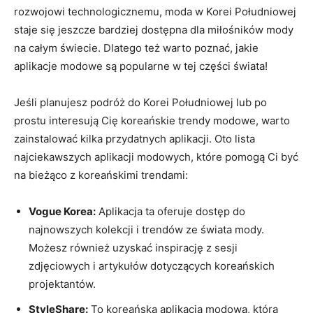
rozwojowi technologicznemu, ​moda w ⁤Korei Południowej​
staje ​się‍ jeszcze bardziej dostępna ⁤dla miłośników mody
na‌ całym świecie.‌ Dlatego też warto poznać, jakie⁢
aplikacje modowe są​ popularne w tej ‍części ⁤świata!
Jeśli ‍planujesz podróż do Korei Południowej lub po
prostu‍ interesują Cię koreańskie ‌trendy ⁣modowe, warto
zainstalować kilka ⁢przydatnych aplikacji.⁤ Oto lista
⁤najciekawszych aplikacji modowych, ⁤które pomogą Ci ⁢być
na bieżąco ​z koreańskimi trendami:
Vogue Korea:
⁢Aplikacja ta⁣ oferuje ⁢dostęp ⁤do
najnowszych ⁢kolekcji ‍i trendów ze świata ​mody. ​
Możesz również⁢ uzyskać‌ inspirację z sesji
zdjęciowych i artykułów‍ dotyczących koreańskich​
projektantów.
StyleShare:
To koreańska aplikacja modowa, która