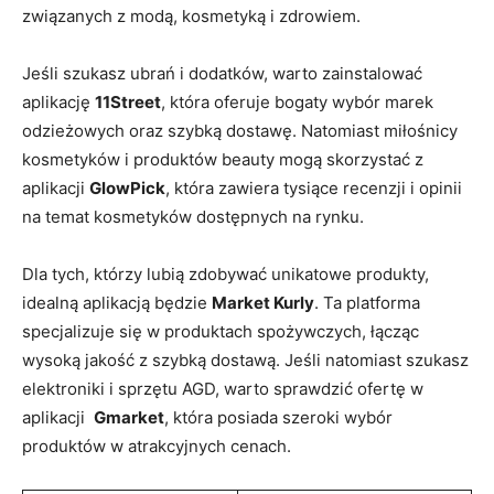
związanych ‍z modą, kosmetyką i zdrowiem.
Jeśli szukasz ubrań ⁤i dodatków, warto ‌zainstalować
⁣aplikację
11Street
, która oferuje bogaty wybór marek
odzieżowych oraz⁤ szybką dostawę. ⁣Natomiast miłośnicy
kosmetyków ‌i produktów beauty mogą ‌skorzystać z⁣
aplikacji
GlowPick
, która zawiera tysiące⁣ recenzji‌ i ​opinii
⁣na temat kosmetyków dostępnych⁤ na rynku.
Dla tych, którzy lubią zdobywać unikatowe produkty,
idealną ⁤aplikacją będzie
Market ⁤Kurly
. Ta ⁤platforma
specjalizuje się w produktach spożywczych, łącząc
wysoką jakość z szybką dostawą. Jeśli natomiast szukasz
elektroniki ​i sprzętu AGD, warto sprawdzić‌ ofertę w
aplikacji ‍
Gmarket
, która ⁤posiada szeroki wybór
produktów⁢ w atrakcyjnych cenach.