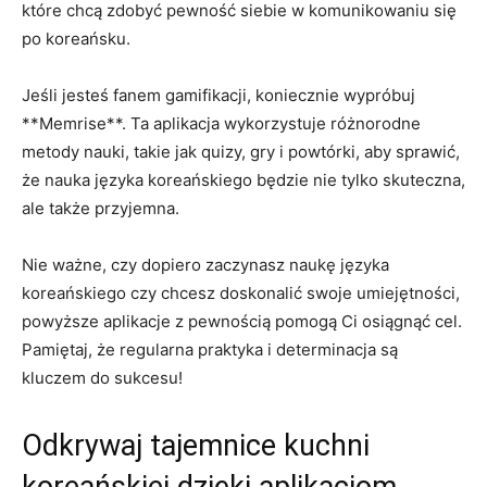
które⁢ chcą zdobyć pewność⁤ siebie ⁣w komunikowaniu się
po koreańsku.
Jeśli ⁤jesteś⁣ fanem ⁣gamifikacji,⁤ koniecznie⁢ wypróbuj
**Memrise**. Ta aplikacja wykorzystuje różnorodne
metody ⁤nauki, takie jak⁢ quizy, gry i ​powtórki, aby sprawić,
że ‌nauka języka koreańskiego będzie nie tylko skuteczna,
ale‌ także⁤ przyjemna.
Nie⁢ ważne, czy dopiero zaczynasz‍ naukę języka
koreańskiego czy chcesz ⁣doskonalić swoje umiejętności,
powyższe aplikacje z pewnością pomogą Ci osiągnąć ​cel.
Pamiętaj, że ‍regularna praktyka⁣ i ​determinacja są
kluczem ⁤do sukcesu!
Odkrywaj ⁣tajemnice⁤ kuchni ​
koreańskiej dzięki ⁢aplikacjom ​